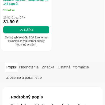
144 kapsúl
Skladom
Priemerné
hodnotenie
26,81 € bez DPH
produktu
31,90 €
je
Do košíka
5,0
z
Detský rybí olej OMEGA 3 vo forme
5
žuvacích kapsúl chráni detský
imunitný systém.
hviezdičiek.
Popis
Hodnotenie
Značka
Ostatné informácie
Zloženie a parametre
Podrobný popis