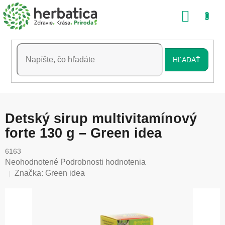
Prejsť
NÁKU
na
obsah
KOŠÍK
HĽADAŤ
Detský sirup multivitamínový
forte 130 g – Green idea
6163
Priemerné
Neohodnotené
Podrobnosti hodnotenia
hodnotenie
Značka:
Green idea
produktu
je
0,0
z