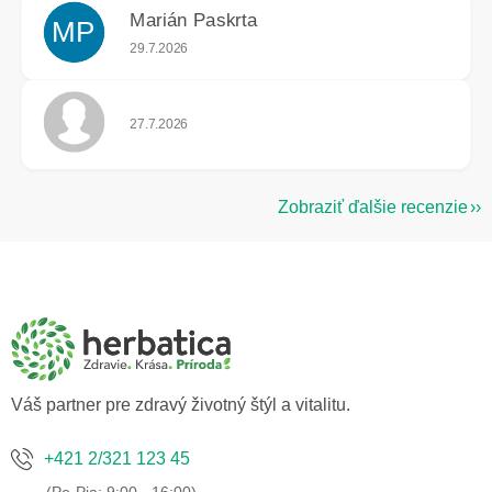
Marián Paskrta
MP
Hodnotenie obchodu je 5 z 5 hviezdičiek.
29.7.2026
Hodnotenie obchodu je 5 z 5 hviezdičiek.
27.7.2026
Zobraziť ďalšie recenzie
Z
á
p
ä
t
i
e
Váš partner pre zdravý životný štýl a vitalitu.
+421 2/321 123 45