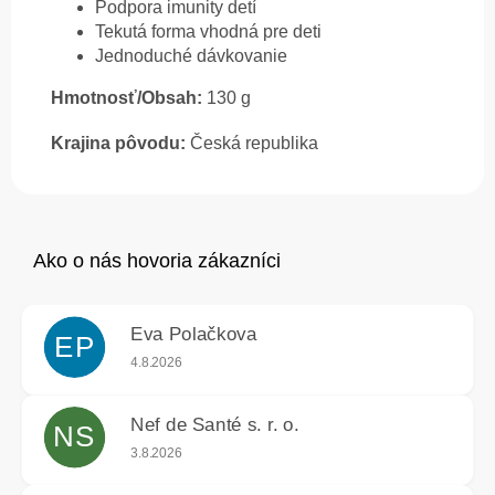
Podpora imunity detí
Tekutá forma vhodná pre deti
Jednoduché dávkovanie
Hmotnosť/Obsah:
130 g
Krajina pôvodu:
Česká republika
Eva Polačkova
EP
Hodnotenie obchodu je 5 z 5 hviezdičiek.
4.8.2026
Nef de Santé s. r. o.
NS
Hodnotenie obchodu je 5 z 5 hviezdičiek.
3.8.2026