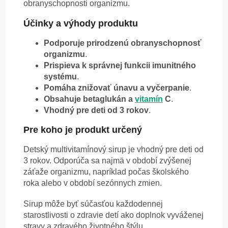
obranyschopnosti organizmu.
Účinky a výhody produktu
Podporuje prirodzenú obranyschopnosť
organizmu
.
Prispieva k správnej funkcii imunitného
systému
.
Pomáha znižovať únavu a vyčerpanie
.
Obsahuje betaglukán a
vitamín
C
.
Vhodný pre deti od 3 rokov
.
Pre koho je produkt určený
Detský multivitamínový sirup je vhodný pre deti od
3 rokov. Odporúča sa najmä v období zvýšenej
záťaže organizmu, napríklad počas školského
roka alebo v období sezónnych zmien.
Sirup môže byť súčasťou každodennej
starostlivosti o zdravie detí ako doplnok vyváženej
stravy a zdravého životného štýlu.