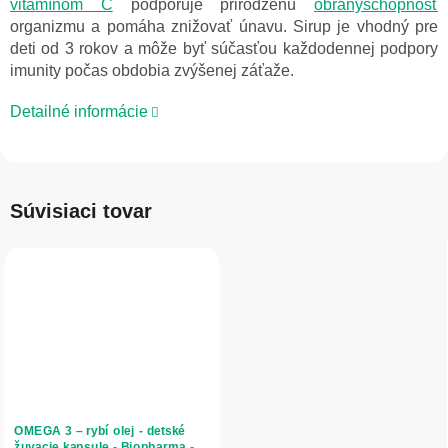
vitamínom C
podporuje prirodzenú
obranyschopnosť
organizmu a pomáha znižovať únavu. Sirup je vhodný pre
deti od 3 rokov a môže byť súčasťou každodennej podpory
imunity počas obdobia zvýšenej záťaže.
Detailné informácie
Súvisiaci tovar
OMEGA 3 – rybí olej - detské
žuvacie kapsule - Biopharma -