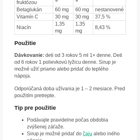
fruktózou
Betaglukán
60 mg
60 mg
nestanovené
Vitamín C
30 mg
30 mg
37,5 %
1,35
1,35
Niacín
8,43 %
mg
mg
Použitie
Dávkovanie:
deti od 3 rokov 5 ml 1× denne. Deti
od 6 rokov 1 polievkovú lyžicu denne. Sirup je
možné užiť priamo alebo pridať do teplého
nápoja.
Odporúčaná doba užívania je 1 – 2 mesiace. Pred
použitím pretrepte.
Tip pre použitie
Podávajte pravidelne počas obdobia
zvýšenej záťaže.
Sirup je možné pridať do
čaju
alebo iného