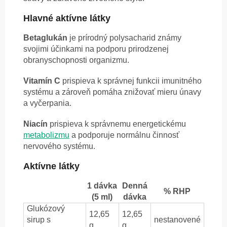
Hlavné aktívne látky
Betaglukán
je prírodný polysacharid známy
svojimi účinkami na podporu prirodzenej
obranyschopnosti organizmu.
Vitamín C
prispieva k správnej funkcii imunitného
systému a zároveň pomáha znižovať mieru únavy
a vyčerpania.
Niacín
prispieva k správnemu energetickému
metabolizmu
a podporuje normálnu činnosť
nervového systému.
Aktívne látky
1 dávka
Denná
% RHP
(5 ml)
dávka
Glukózový
12,65
12,65
sirup s
nestanovené
g
g