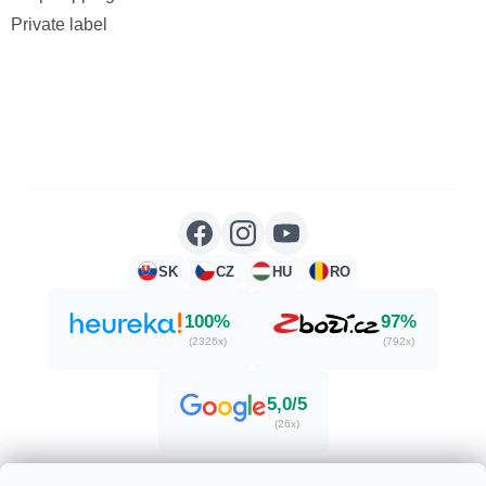
Private label
SK
CZ
HU
RO
100%
97%
(2326x)
(792x)
5,0/5
(26x)