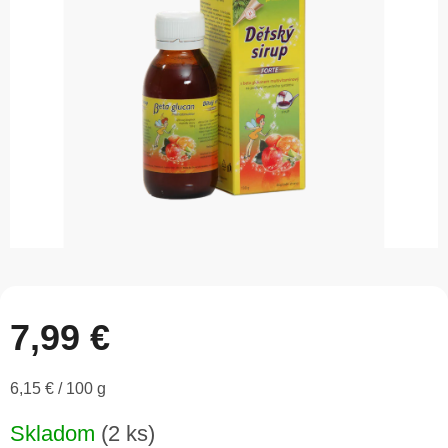
5
hviezdičiek.
7,99 €
Jednotková
6,15 € / 100 g
cena:
Skladom
(2 ks)