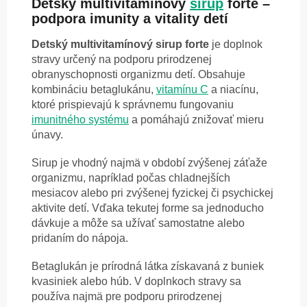
Detský multivitamínový
sirup
forte –
podpora imunity a vitality detí
Detský multivitamínový sirup forte
je doplnok
stravy určený na podporu prirodzenej
obranyschopnosti organizmu detí. Obsahuje
kombináciu betaglukánu,
vitamínu C
a niacínu,
ktoré prispievajú k správnemu fungovaniu
imunitného systému
a pomáhajú znižovať mieru
únavy.
Sirup je vhodný najmä v období zvýšenej záťaže
organizmu, napríklad počas chladnejších
mesiacov alebo pri zvýšenej fyzickej či psychickej
aktivite detí. Vďaka tekutej forme sa jednoducho
dávkuje a môže sa užívať samostatne alebo
pridaním do nápoja.
Betaglukán je prírodná látka získavaná z buniek
kvasiniek alebo húb. V doplnkoch stravy sa
používa najmä pre podporu prirodzenej