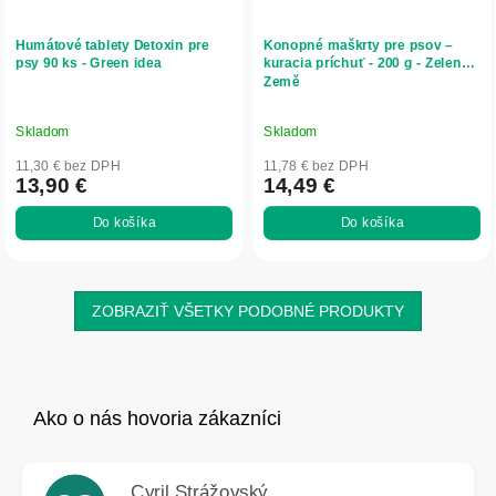
Humátové tablety Detoxin pre
Konopné maškrty pre psov –
psy 90 ks - Green idea
kuracia príchuť - 200 g - Zelená
Země
Skladom
Skladom
11,30 € bez DPH
11,78 € bez DPH
13,90 €
14,49 €
Do košíka
Do košíka
ZOBRAZIŤ VŠETKY PODOBNÉ PRODUKTY
Cyril Strážovský