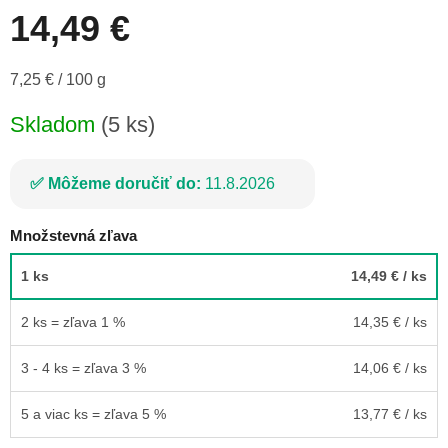
14,49 €
Jednotková
7,25 € / 100 g
cena:
Skladom
(5 ks)
Môžeme doručiť do:
11.8.2026
Množstevná zľava
1 ks
14,49 €
/ ks
2 ks = zľava 1 %
14,35 €
/ ks
3 - 4 ks = zľava 3 %
14,06 €
/ ks
5 a viac ks = zľava 5 %
13,77 €
/ ks