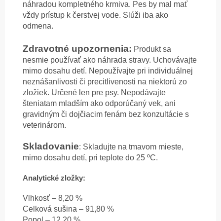
náhradou kompletného krmiva. Pes by mal mať
vždy prístup k čerstvej vode. Slúži iba ako
odmena.
Zdravotné upozornenia:
Produkt sa
nesmie používať ako náhrada stravy. Uchovávajte
mimo dosahu detí. Nepoužívajte pri individuálnej
neznášanlivosti či precitlivenosti na niektorú zo
zložiek. Určené len pre psy. Nepodávajte
šteniatam mladším ako odporúčaný vek, ani
gravidným či dojčiacim fenám bez konzultácie s
veterinárom.
Skladovanie
: Skladujte na tmavom mieste,
mimo dosahu detí, pri teplote do 25 ºC.
Analytické zložky:
Vlhkosť – 8,20 %
Celková sušina – 91,80 %
Popol – 12,20 %