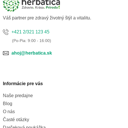
t
i
e
Váš partner pre zdravý životný štýl a vitalitu.
+421 2/321 123 45
ahoj@herbatica.sk
Informácie pre vás
Naše predajne
Blog
O nás
Časté otázky
Darčeková poukážka