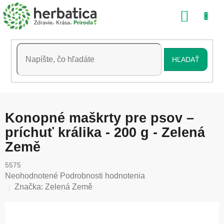
Prejsť
NÁKU
na
obsah
KOŠÍK
HĽADAŤ
Konopné maškrty pre psov –
príchuť králika - 200 g - Zelená
Země
5575
Priemerné
Neohodnotené
Podrobnosti hodnotenia
hodnotenie
Značka:
Zelená Země
produktu
je
0,0