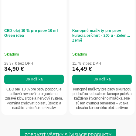
CBD olej 10 % pre psov 10 ml –
Konopné maškrty pre psov –
Green idea
kuracia príchuť - 200 g - Zelená
Země
Skladom
Skladom
28,37 € bez DPH
11,78 € bez DPH
34,90 €
14,49 €
Do košíka
Do košíka
CBD olej 10 % pre psov podporuje
Konopné maškrty pre psov s kuracou
celkovú rovnováhu organizmu,
príchuťou s obsahom konope potešia
zdravé kĺby, srdce a nervový systém.
každého štvornohého miláčika. Nie
Pomáha znižovať bolesť, úzkosť a
sú len chutnou odmenou – vďaka
napätie, zmierňuje príznaky
obsahu konopného oleja aktívne
osteoartritídy a...
podporujú...
ZOBRAZIŤ VŠETKY SÚVISIACE PRODUKTY