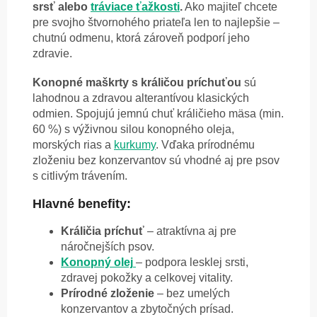
srsť alebo
tráviace ťažkosti
.
Ako majiteľ chcete
pre svojho štvornohého priateľa len to najlepšie –
chutnú odmenu, ktorá zároveň podporí jeho
zdravie.
Konopné maškrty s králičou príchuťou
sú
lahodnou a zdravou alterantívou klasických
odmien. Spojujú jemnú chuť králičieho mäsa (min.
60 %) s výživnou silou konopného oleja,
morských rias a
kurkumy
. Vďaka prírodnému
zloženiu bez konzervantov sú vhodné aj pre psov
s citlivým trávením.
Hlavné benefity:
Králičia príchuť
– atraktívna aj pre
náročnejších psov.
Konopný olej
– podpora lesklej srsti,
zdravej pokožky a celkovej vitality.
Prírodné zloženie
– bez umelých
konzervantov a zbytočných prísad.