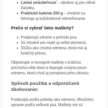
Ľahká stráviteľnosť
– ideálne aj pre citlivé
žalúdky.
Praktické balenie 200 g
– vhodné na
tréningy aj každodenné odmeňovanie.
Prečo si vybrať tieto maškrty?
Podporujú zdravie a pohodu psa.
Sú vhodné pre malé aj veľké plemená.
Slúžia ako chutná odmena, ktorá má aj
funkčný prínos.
Objednajte si konopné maškrty s králičou
príchuťou ešte dnes a doprajte svojmu psovi
odmenu, ktorá chutí aj prospieva jeho zdraviu.
Spôsob použitia a odporúčané
dávkovanie:
Podávajte podľa potreby ako odmenu. Množstvo
upravte podľa veľkosti psa. Maškrty nie sú