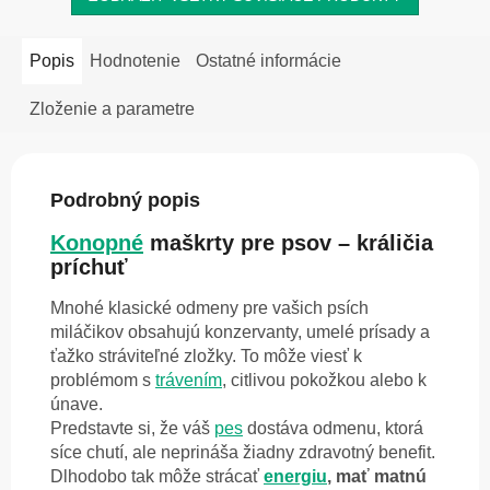
Popis
Hodnotenie
Ostatné informácie
Zloženie a parametre
Podrobný popis
Konopné
maškrty pre psov – králičia
príchuť
Mnohé klasické odmeny pre vašich psích
miláčikov obsahujú konzervanty, umelé prísady a
ťažko stráviteľné zložky. To môže viesť k
problémom s
trávením
, citlivou pokožkou alebo k
únave.
Predstavte si, že váš
pes
dostáva odmenu, ktorá
síce chutí, ale neprináša žiadny zdravotný benefit.
Dlhodobo tak môže strácať
energiu
, mať matnú