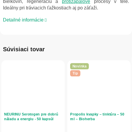
bielkovín, regeneráciu a
protizápalové
procesy v tele.
Ideálny pri tráviacich ťažkostiach aj po záťaži.
Detailné informácie
Súvisiaci tovar
Novinka
Tip
NEURINU Serotogen pre dobrú
Propolis kvapky – tinktúra – 50
náladu a energiu - 50 kapsúl
ml – Bioherba