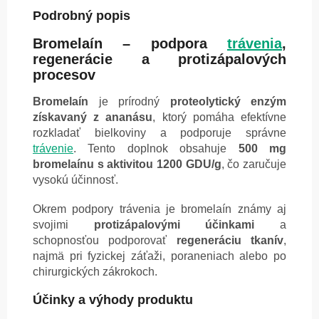
Podrobný popis
Bromelaín – podpora
trávenia
,
regenerácie a protizápalových
procesov
Bromelaín
je prírodný
proteolytický enzým
získavaný z ananásu
, ktorý pomáha efektívne
rozkladať bielkoviny a podporuje správne
trávenie
. Tento doplnok obsahuje
500 mg
bromelaínu s aktivitou 1200 GDU/g
, čo zaručuje
vysokú účinnosť.
Okrem podpory trávenia je bromelaín známy aj
svojimi
protizápalovými účinkami
a
schopnosťou podporovať
regeneráciu tkanív
,
najmä pri fyzickej záťaži, poraneniach alebo po
chirurgických zákrokoch.
Účinky a výhody produktu