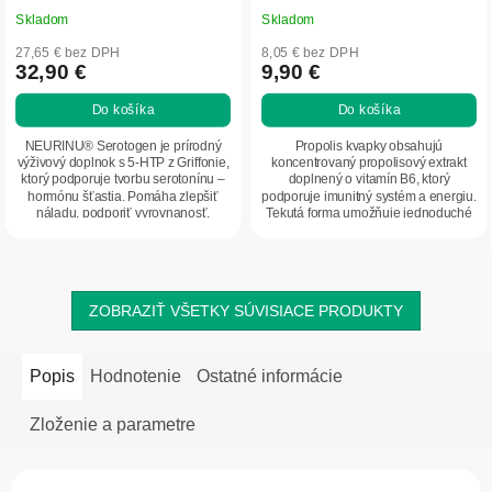
Skladom
Skladom
27,65 € bez DPH
8,05 € bez DPH
32,90 €
9,90 €
Do košíka
Do košíka
NEURINU® Serotogen je prírodný
Propolis kvapky obsahujú
výživový doplnok s 5-HTP z Griffonie,
koncentrovaný propolisový extrakt
ktorý podporuje tvorbu serotonínu –
doplnený o vitamín B6, ktorý
hormónu šťastia. Pomáha zlepšiť
podporuje imunitný systém a energiu.
náladu, podporiť vyrovnanosť,
Tekutá forma umožňuje jednoduché
energiu a...
dávkovanie a rýchle...
ZOBRAZIŤ VŠETKY SÚVISIACE PRODUKTY
Popis
Hodnotenie
Ostatné informácie
Zloženie a parametre