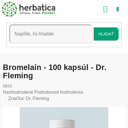
Prejsť
NÁKU
na
obsah
KOŠÍK
HĽADAŤ
Bromelaín - 100 kapsúl - Dr.
Fleming
6820
Priemerné
Neohodnotené
Podrobnosti hodnotenia
hodnotenie
Značka:
Dr. Fleming
produktu
je
0,0
z