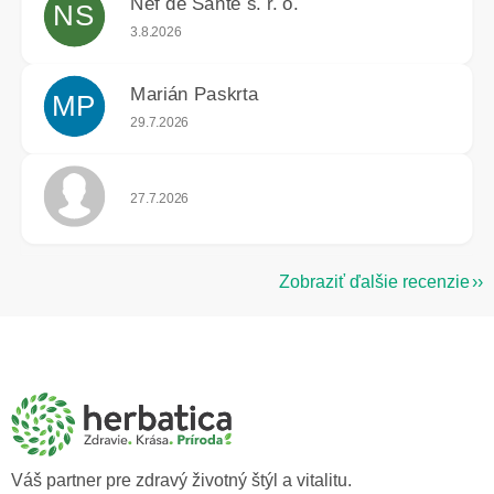
Nef de Santé s. r. o.
NS
Hodnotenie obchodu je 5 z 5 hviezdičiek.
3.8.2026
Marián Paskrta
MP
Hodnotenie obchodu je 5 z 5 hviezdičiek.
29.7.2026
Hodnotenie obchodu je 5 z 5 hviezdičiek.
27.7.2026
Zobraziť ďalšie recenzie
Z
á
p
ä
t
i
e
Váš partner pre zdravý životný štýl a vitalitu.