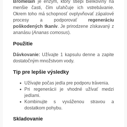
Bromelaín
je enzým, ktorý štiepi bielkoviny na
menšie časti, čím uľahčuje ich vstrebávanie.
Okrem toho má schopnosť ovplyvňovať zápalové
procesy a podporovať
regeneráciu
poškodených tkanív
. Je prirodzene získavaný z
ananásu (
Ananas comosus
).
Použitie
Dávkovanie:
Užívajte 1 kapsulu denne a zapite
dostatočným množstvom vody.
Tip pre lepšie výsledky
Užívajte počas jedla pre podporu trávenia.
Pri regenerácii je vhodné užívať medzi
jedlami.
Kombinujte s vyváženou stravou a
dostatkom pohybu.
Skladovanie