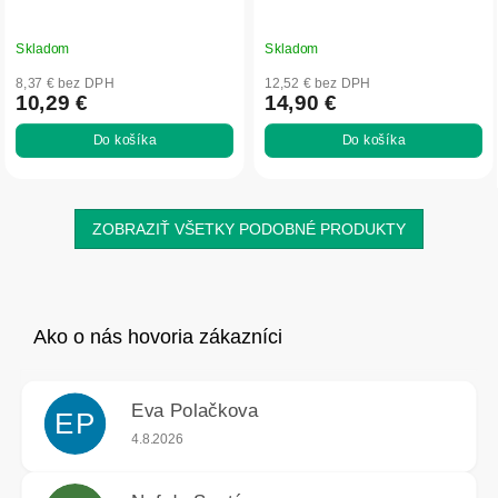
Skladom
Skladom
8,37 € bez DPH
12,52 € bez DPH
10,29 €
14,90 €
Do košíka
Do košíka
ZOBRAZIŤ VŠETKY PODOBNÉ PRODUKTY
Eva Polačkova
EP
Hodnotenie obchodu je 5 z 5 hviezdičiek.
4.8.2026