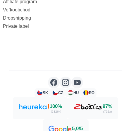
Affiliate program
Veľkoobchod
Dropshipping
Private label
SK
CZ
HU
RO
100%
97%
(2326x)
(792x)
5,0/5