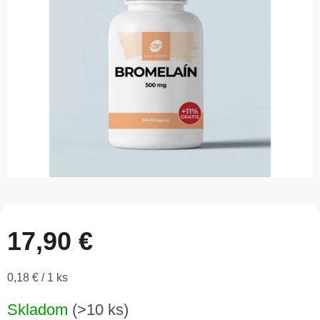
5
hviezdičiek.
17,90 €
Jednotková
0,18 € / 1 ks
cena:
Skladom
(>10 ks)