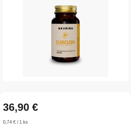
z
5
hviezdičiek.
36,90 €
Jednotková
0,74 € / 1 ks
cena: