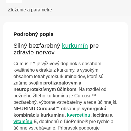
Zloženie a parametre
Podrobný popis
Silný bezfarebný
kurkumín
pre
zdravie nervov
Curcusil™ je výživový doplnok s obsahom
kvalitného extraktu z kurkumy, s vysokým
obsahom tetrahydrokurkuminoidov, ktoré sú
známe svojím
protizápalovým a
neuroprotektívnym účinkom
. Na rozdiel od
bežného žltého kurkumínu je Curcusil™
bezfarebný, výborne vstrebateľný a teda účinnejší.
NEURINU Curcusil™
obsahuje
synergickú
kombináciu kurkumínu,
kvercetínu
, lecitínu a
vitamínu
E
, doplnenú o BioPerine® pre rýchle a
účinné vstrebávanie. Prípravok podporuje