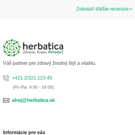
Zobraziť ďalšie recenzie
Z
á
p
ä
t
i
e
Váš partner pre zdravý životný štýl a vitalitu.
+421 2/321 123 45
ahoj@herbatica.sk
Informácie pre vás