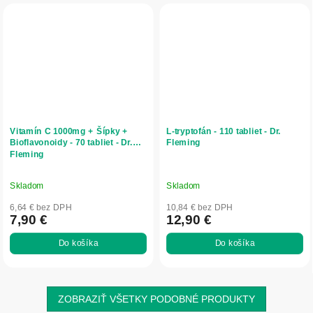
Vitamín C 1000mg + Šípky +
L-tryptofán - 110 tabliet - Dr.
Bioflavonoidy - 70 tabliet - Dr.
Fleming
Fleming
Skladom
Skladom
6,64 € bez DPH
10,84 € bez DPH
7,90 €
12,90 €
Do košíka
Do košíka
ZOBRAZIŤ VŠETKY PODOBNÉ PRODUKTY