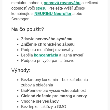
mentálnu pohodu,
nervovú rovnováhu
a celkovú
odolnosť voči
stresu
. Pre ešte vyšší účinok
kombinujte s
NEURINU Neuroflor
alebo
Serotogen.
Na čo použiť?
Zdravie
nervového systému
Zníženie chronického zápalu
Podpora mentálnej rovnováhy
Lepšia
koncentrácia
a jasná myseľ
Podpora pri vyčerpaní a únave
Výhody:
Bezfarebný kurkumín – bez zafarbenia
zubov a oblečenia
BioPerine® pre vyššiu vstrebateľnosť
Cielené zloženie pre mozog a nervy
Vhodné pre
vegánov
Bez lepku, laktózy a GMO