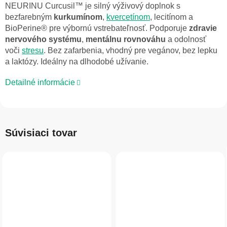
NEURINU Curcusil™ je silný výživový doplnok s
bezfarebným
kurkumínom
,
kvercetínom
, lecitínom a
BioPerine® pre výbornú vstrebateľnosť. Podporuje
zdravie
nervového systému
,
mentálnu rovnováhu
a odolnosť
voči
stresu
. Bez zafarbenia, vhodný pre vegánov, bez lepku
a laktózy. Ideálny na dlhodobé užívanie.
Detailné informácie
Súvisiaci tovar