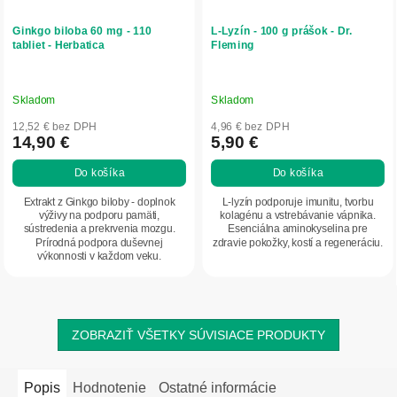
Ginkgo biloba 60 mg - 110
L-Lyzín - 100 g prášok - Dr.
tabliet - Herbatica
Fleming
Skladom
Skladom
12,52 € bez DPH
4,96 € bez DPH
14,90 €
5,90 €
Do košíka
Do košíka
Extrakt z Ginkgo biloby - doplnok
L-lyzín podporuje imunitu, tvorbu
výživy na podporu pamäti,
kolagénu a vstrebávanie vápnika.
sústredenia a prekrvenia mozgu.
Esenciálna aminokyselina pre
Prírodná podpora duševnej
zdravie pokožky, kostí a regeneráciu.
výkonnosti v každom veku.
ZOBRAZIŤ VŠETKY SÚVISIACE PRODUKTY
Popis
Hodnotenie
Ostatné informácie