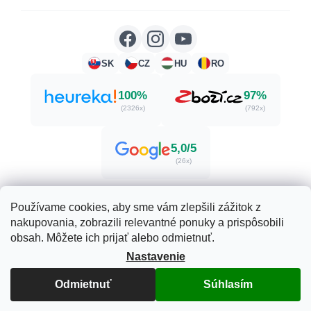
SK
CZ
HU
RO
100%
97%
(2326x)
(792x)
5,0/5
(26x)
Používame cookies, aby sme vám zlepšili zážitok z
nakupovania, zobrazili relevantné ponuky a prispôsobili
Vytvoril Shoptet
obsah. Môžete ich prijať alebo odmietnuť.
Nastavenie
Copyright 2026
Herbatica.sk
. Všetky práva vyhradené.
Odmietnuť
Súhlasím
Upraviť nastavenie cookies