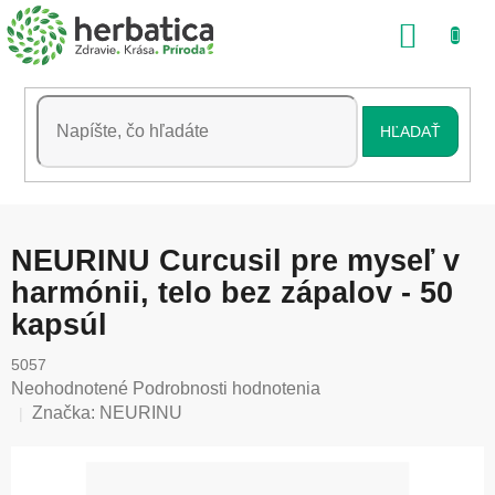
Prejsť
NÁKU
na
obsah
KOŠÍK
HĽADAŤ
NEURINU Curcusil pre myseľ v
harmónii, telo bez zápalov - 50
kapsúl
5057
Priemerné
Neohodnotené
Podrobnosti hodnotenia
hodnotenie
Značka:
NEURINU
produktu
je
0,0