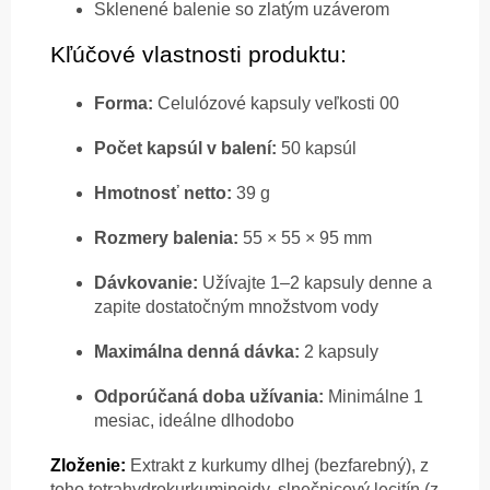
Sklenené balenie so zlatým uzáverom
Kľúčové vlastnosti produktu:
Forma:
Celulózové kapsuly veľkosti 00
Počet kapsúl v balení:
50 kapsúl
Hmotnosť netto:
39 g
Rozmery balenia:
55 × 55 × 95 mm
Dávkovanie:
Užívajte 1–2 kapsuly denne a
zapite dostatočným množstvom vody
Maximálna denná dávka:
2 kapsuly
Odporúčaná doba užívania:
Minimálne 1
mesiac, ideálne dlhodobo
Zloženie:
Extrakt z kurkumy dlhej (bezfarebný), z
toho tetrahydrokurkuminoidy, slnečnicový lecitín (z