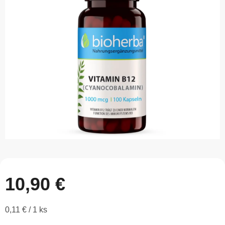
z
5
hviezdičiek.
10,90 €
Jednotková
0,11 € / 1 ks
cena: