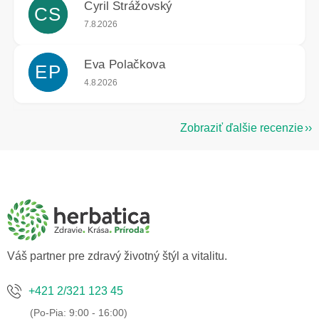
Cyril Strážovský
CS
Hodnotenie obchodu je 5 z 5 hviezdičiek.
7.8.2026
Eva Polačkova
EP
Hodnotenie obchodu je 5 z 5 hviezdičiek.
4.8.2026
Zobraziť ďalšie recenzie
Z
á
p
ä
t
i
e
Váš partner pre zdravý životný štýl a vitalitu.
+421 2/321 123 45