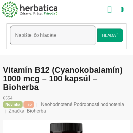
Prejsť
NÁKU
na
obsah
KOŠÍK
HĽADAŤ
Vitamín B12 (Cyanokobalamín)
1000 mcg – 100 kapsúl –
Bioherba
6554
Priemerné
Neohodnotené
Podrobnosti hodnotenia
Novinka
Tip
hodnotenie
Značka:
Bioherba
produktu
je
0,0