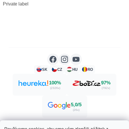
Private label
SK
CZ
HU
RO
100%
97%
(2326x)
(792x)
5,0/5
(26x)