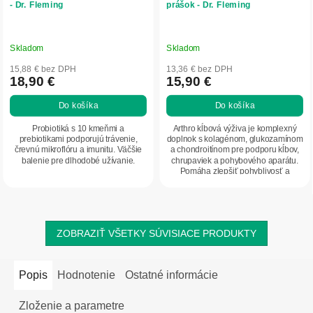
- Dr. Fleming
prášok - Dr. Fleming
Skladom
Skladom
15,88 € bez DPH
13,36 € bez DPH
18,90 €
15,90 €
Do košíka
Do košíka
Probiotiká s 10 kmeňmi a
Arthro kĺbová výživa je komplexný
prebiotikami podporujú trávenie,
doplnok s kolagénom, glukozamínom
črevnú mikroflóru a imunitu. Väčšie
a chondroitínom pre podporu kĺbov,
balenie pre dlhodobé užívanie.
chrupaviek a pohybového aparátu.
Pomáha zlepšiť pohyblivosť a
regeneráciu.
ZOBRAZIŤ VŠETKY SÚVISIACE PRODUKTY
Popis
Hodnotenie
Ostatné informácie
Zloženie a parametre