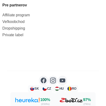
Pre partnerov
Affiliate program
Veľkoobchod
Dropshipping
Private label
SK
CZ
HU
RO
100%
97%
(2326x)
(792x)