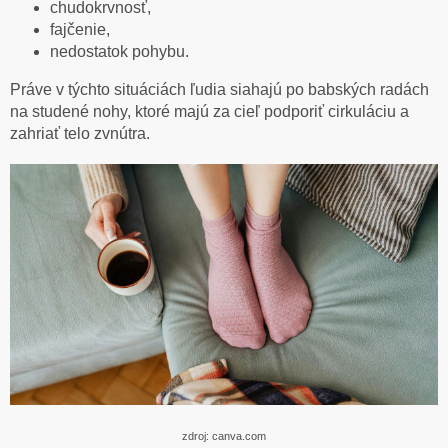
chudokrvnosť,
fajčenie,
nedostatok pohybu.
Práve v týchto situáciách ľudia siahajú po babských radách
na studené nohy, ktoré majú za cieľ podporiť cirkuláciu a
zahriať telo zvnútra.
zdroj: canva.com