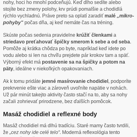
nohy, hoci ho mnohí podceňujú. Keď dlho sedíte alebo
stojíte bez zmeny polohy, krv prúdi pomalšie a chodidlá
rýchlo vychladnú. Práve preto sa oplatí zaradiť
malé
„mikro-
pohyby“
počas dňa, aj keď nemáte čas na tréning.
Skúste počas sedenia pravidelne
krúžiť členkami
a
striedavo preťahovať špičky smerom k sebe a od seba
.
Pomôže aj krátka chôdza po byte, napríklad keď idete po
vodu alebo si len na chvíľu prejdete pár krokov tam a späť.
Výborný efekt má
postavenie sa na špičky a potom na
päty
, ideálne v niekoľkých opakovaniach.
Ak k tomu pridáte
jemné masírovanie chodidiel
, podporíte
prekrvenie ešte viac a zároveň uvoľníte napätie v nohách.
Už pár minút takejto aktivity často stačí na to, aby sa nohy
začali zohrievať prirodzene, bez ďalších pomôcok.
Masáž chodidiel a reflexné body
Masáž chodidiel má dlhú tradíciu. Staré mamy často tvrdili,
že
„cez nohy ide celé telo“
. Moderná reflexológia tento