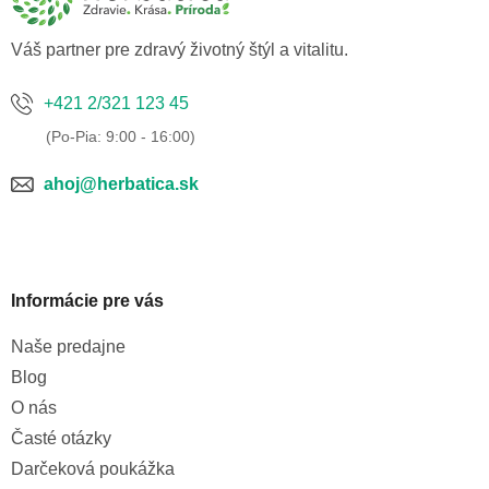
i
e
Váš partner pre zdravý životný štýl a vitalitu.
+421 2/321 123 45
ahoj@herbatica.sk
Informácie pre vás
Naše predajne
Blog
O nás
Časté otázky
Darčeková poukážka