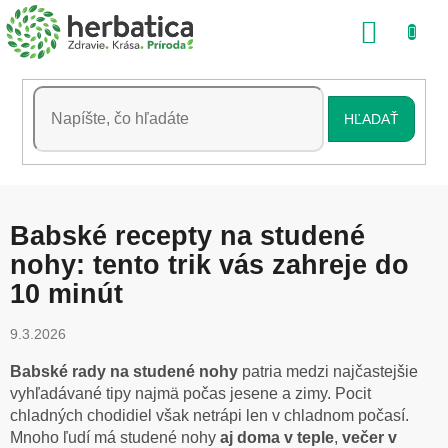
Prejsť
NÁKU
na
obsah
KOŠÍK
HĽADAŤ
Babské recepty na studené
nohy: tento trik vás zahreje do
10 minút
9.3.2026
Babské rady na studené nohy
patria medzi najčastejšie
vyhľadávané tipy najmä počas jesene a zimy. Pocit
chladných chodidiel však netrápi len v chladnom počasí.
Mnoho ľudí má studené nohy
aj doma v teple
,
večer v