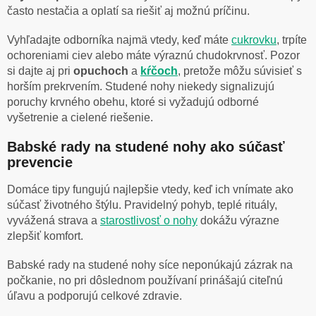
často nestačia a oplatí sa riešiť aj možnú príčinu.
Vyhľadajte odborníka najmä vtedy, keď máte
cukrovku
, trpíte
ochoreniami ciev alebo máte výraznú chudokrvnosť. Pozor
si dajte aj pri
opuchoch
a
kŕčoch
, pretože môžu súvisieť s
horším prekrvením. Studené nohy niekedy signalizujú
poruchy krvného obehu, ktoré si vyžadujú odborné
vyšetrenie a cielené riešenie.
Babské rady na studené nohy ako súčasť
prevencie
Domáce tipy fungujú najlepšie vtedy, keď ich vnímate ako
súčasť životného štýlu. Pravidelný pohyb, teplé rituály,
vyvážená strava a
starostlivosť o nohy
dokážu výrazne
zlepšiť komfort.
Babské rady na studené nohy síce neponúkajú zázrak na
počkanie, no pri dôslednom používaní prinášajú citeľnú
úľavu a podporujú celkové zdravie.