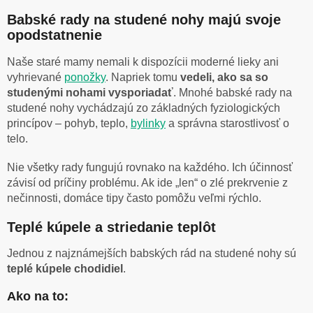
Babské rady na studené nohy majú svoje
opodstatnenie
Naše staré mamy nemali k dispozícii moderné lieky ani
vyhrievané
ponožky
. Napriek tomu
vedeli, ako sa so
studenými nohami vysporiadať
. Mnohé babské rady na
studené nohy vychádzajú zo základných fyziologických
princípov – pohyb, teplo,
bylinky
a správna starostlivosť o
telo.
Nie všetky rady fungujú rovnako na každého. Ich účinnosť
závisí od príčiny problému. Ak ide „len“ o zlé prekrvenie z
nečinnosti, domáce tipy často pomôžu veľmi rýchlo.
Teplé kúpele a striedanie teplôt
Jednou z najznámejších babských rád na studené nohy sú
teplé kúpele chodidiel
.
Ako na to: