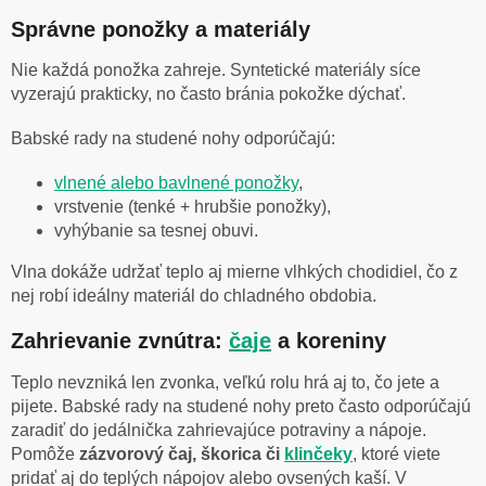
Správne ponožky a materiály
Nie každá ponožka zahreje. Syntetické materiály síce
vyzerajú prakticky, no často bránia pokožke dýchať.
Babské rady na studené nohy odporúčajú:
vlnené alebo bavlnené ponožky
,
vrstvenie (tenké + hrubšie ponožky),
vyhýbanie sa tesnej obuvi.
Vlna dokáže udržať teplo aj mierne vlhkých chodidiel, čo z
nej robí ideálny materiál do chladného obdobia.
Zahrievanie zvnútra:
čaje
a koreniny
Teplo nevzniká len zvonka, veľkú rolu hrá aj to, čo jete a
pijete. Babské rady na studené nohy preto často odporúčajú
zaradiť do jedálnička zahrievajúce potraviny a nápoje.
Pomôže
zázvorový čaj, škorica či
klinčeky
, ktoré viete
pridať aj do teplých nápojov alebo ovsených kaší. V