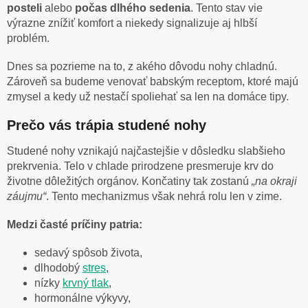
posteli
alebo
počas dlhého sedenia
. Tento stav vie
výrazne znížiť komfort a niekedy signalizuje aj hlbší
problém.
Dnes sa pozrieme na to, z akého dôvodu nohy chladnú.
Zároveň sa budeme venovať babským receptom, ktoré majú
zmysel a kedy už nestačí spoliehať sa len na domáce tipy.
Prečo vás trápia studené nohy
Studené nohy vznikajú najčastejšie v dôsledku slabšieho
prekrvenia. Telo v chlade prirodzene presmeruje krv do
životne dôležitých orgánov. Končatiny tak zostanú
„na okraji
záujmu“
. Tento mechanizmus však nehrá rolu len v zime.
Medzi časté príčiny patria:
sedavý spôsob života,
dlhodobý
stres
,
nízky
krvný tlak
,
hormonálne výkyvy,