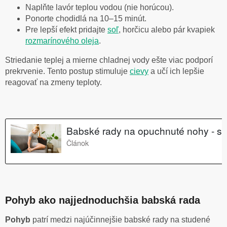
Naplňte lavór teplou vodou (nie horúcou).
Ponorte chodidlá na 10–15 minút.
Pre lepší efekt pridajte
soľ
, horčicu alebo pár kvapiek
rozmarínového oleja
.
Striedanie teplej a mierne chladnej vody ešte viac podporí
prekrvenie. Tento postup stimuluje
cievy
a učí ich lepšie
reagovať na zmeny teploty.
Pohyb ako najjednoduchšia babská rada
Pohyb
patrí medzi najúčinnejšie babské rady na studené