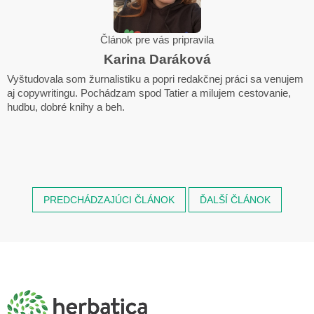
Článok pre vás pripravila
Karina Daráková
Vyštudovala som žurnalistiku a popri redakčnej práci sa venujem
aj copywritingu. Pochádzam spod Tatier a milujem cestovanie,
hudbu, dobré knihy a beh.
PREDCHÁDZAJÚCI ČLÁNOK
ĎALŠÍ ČLÁNOK
Z
á
p
ä
t