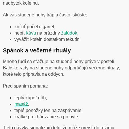
nadbytok kofeínu.
Ak vás studené nohy trápia často, skúste:
znížiť počet cigariet,
nepiť
kávu
na prázdny
žalúdok
,
vyvážiť kofeín dostatkom tekutín.
Spánok a večerné rituály
Mnoho ľudí sa sťažuje na studené nohy práve v posteli.
Babské rady na studené nohy odporúčajú večerné rituály,
ktoré telo pripravia na oddych.
Pred spaním pomáha:
teplý kúpeľ nôh,
masáž
,
teplé ponožky len na zaspávanie,
krátke prechádzanie sa po byte.
Tieto návyky signalizujú telu, že môže prejsť do režimu