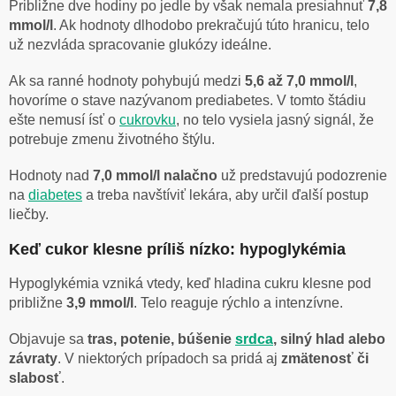
Približne dve hodiny po jedle by však nemala presiahnuť
7,8
mmol/l
. Ak hodnoty dlhodobo prekračujú túto hranicu, telo
už nezvláda spracovanie glukózy ideálne.
Ak sa ranné hodnoty pohybujú medzi
5,6 až 7,0 mmol/l
,
hovoríme o stave nazývanom prediabetes. V tomto štádiu
ešte nemusí ísť o
cukrovku
, no telo vysiela jasný signál, že
potrebuje zmenu životného štýlu.
Hodnoty nad
7,0 mmol/l nalačno
už predstavujú podozrenie
na
diabetes
a treba navštíviť lekára, aby určil ďalší postup
liečby.
Keď cukor klesne príliš nízko: hypoglykémia
Hypoglykémia vzniká vtedy, keď hladina cukru klesne pod
približne
3,9 mmol/l
. Telo reaguje rýchlo a intenzívne.
Objavuje sa
tras, potenie, búšenie
srdca
, silný hlad alebo
závraty
. V niektorých prípadoch sa pridá aj
zmätenosť či
slabosť
.