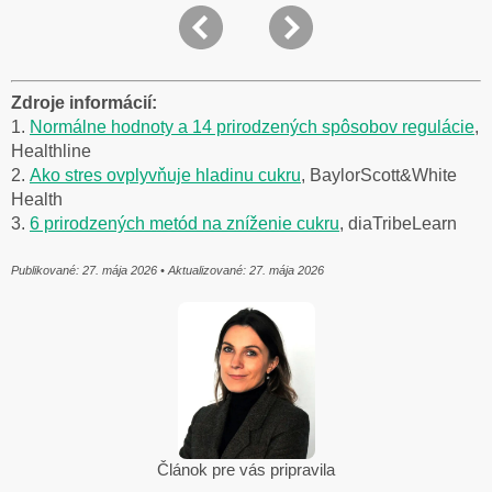
Zdroje informácií:
1.
Normálne hodnoty a 14 prirodzených spôsobov regulácie
,
Healthline
2.
Ako stres ovplyvňuje hladinu cukru
, BaylorScott&White
Health
3.
6 prirodzených metód na zníženie cukru
, diaTribeLearn
Publikované: 27. mája 2026 • Aktualizované: 27. mája 2026
Článok pre vás pripravila