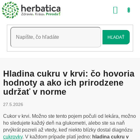
Prejsť
NÁKU
na
obsah
KOŠÍK
HĽADAŤ
Hladina cukru v krvi: čo hovoria
hodnoty a ako ich prirodzene
udržať v norme
27.5.2026
Cukor v krvi. Možno ste tento pojem počuli od lekára, možno
ho sledujete každý deň na glukometri, alebo ste sa naň
prvýkrát pozreli až vtedy, keď niekto blízky dostal diagnózu
cukrovky
. V každom prípade platí jedno:
hladina cukru v