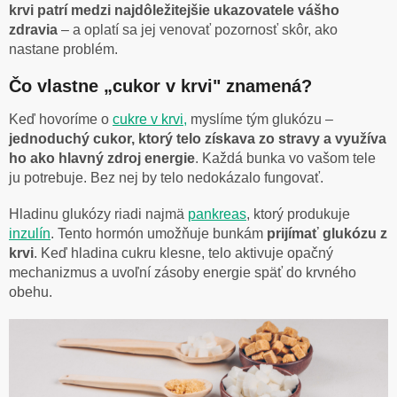
krvi patrí medzi najdôležitejšie ukazovatele vášho
zdravia
– a oplatí sa jej venovať pozornosť skôr, ako
nastane problém.
Čo vlastne „cukor v krvi" znamená?
Keď hovoríme o
cukre v krvi
,
myslíme tým glukózu –
jednoduchý cukor, ktorý telo získava zo stravy a využíva
ho ako hlavný zdroj energie
. Každá bunka vo vašom tele
ju potrebuje. Bez nej by telo nedokázalo fungovať.
Hladinu glukózy riadi najmä
pankreas
, ktorý produkuje
inzulín
. Tento hormón umožňuje bunkám
prijímať glukózu z
krvi
. Keď hladina cukru klesne, telo aktivuje opačný
mechanizmus a uvoľní zásoby energie späť do krvného
obehu.