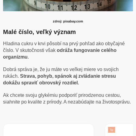
zdroj: pixabay.com
Malé číslo, veľký význam
Hladina cukru v krvi pôsobí na prvý pohľad ako obyčajné
číslo. V skutočnosti však
odráža fungovanie celého
organizmu
.
Dobrá správa je, že ju máte vo veľkej miere vo svojich
rukách.
Strava, pohyb, spánok aj zvládanie stresu
dokážu spraviť obrovský rozdiel.
Ak chcete svoju glykémiu podporiť prirodzenou cestou,
siahnite po kvalite z prírody. A nezabúdajte na životosprávu.