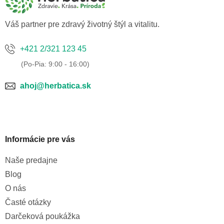
i
e
Váš partner pre zdravý životný štýl a vitalitu.
+421 2/321 123 45
ahoj@herbatica.sk
Informácie pre vás
Naše predajne
Blog
O nás
Časté otázky
Darčeková poukážka