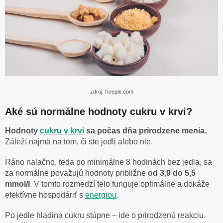
zdroj: freepik.com
Aké sú normálne hodnoty cukru v krvi?
Hodnoty
cukru v krvi
sa počas dňa prirodzene menia.
Záleží najmä na tom, či ste jedli alebo nie.
Ráno nalačno, teda po minimálne 8 hodinách bez jedla, sa
za normálne považujú hodnoty približne
od 3,9 do 5,5
mmol/l
. V tomto rozmedzí telo funguje optimálne a dokáže
efektívne hospodáriť s
energiou
.
Po jedle hladina cukru stúpne – ide o prirodzenú reakciu.