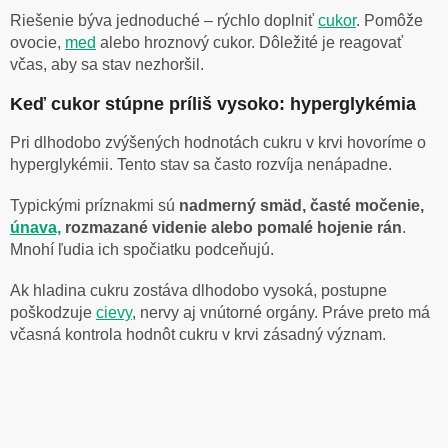
Riešenie býva jednoduché – rýchlo doplniť
cukor
. Pomôže
ovocie,
med
alebo hroznový cukor. Dôležité je reagovať
včas, aby sa stav nezhoršil.
Keď cukor stúpne príliš vysoko: hyperglykémia
Pri dlhodobo zvýšených hodnotách cukru v krvi hovoríme o
hyperglykémii. Tento stav sa často rozvíja nenápadne.
Typickými príznakmi sú
nadmerný smäd, časté močenie,
únava,
rozmazané videnie alebo pomalé hojenie rán
.
Mnohí ľudia ich spočiatku podceňujú.
Ak hladina cukru zostáva dlhodobo vysoká, postupne
poškodzuje
cievy
, nervy aj vnútorné orgány. Práve preto má
včasná kontrola hodnôt cukru v krvi zásadný význam.