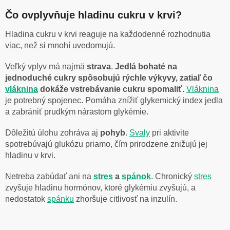
Čo ovplyvňuje hladinu cukru v krvi?
Hladina cukru v krvi reaguje na každodenné rozhodnutia
viac, než si mnohí uvedomujú.
Veľký vplyv má najmä
strava
.
Jedlá bohaté na
jednoduché cukry spôsobujú rýchle výkyvy, zatiaľ čo
vláknina
dokáže vstrebávanie cukru spomaliť.
Vláknina
je potrebný spojenec. Pomáha znížiť glykemický index jedla
a zabrániť prudkým nárastom glykémie.
Dôležitú úlohu zohráva aj
pohyb
.
Svaly
pri aktivite
spotrebúvajú glukózu priamo, čím prirodzene znižujú jej
hladinu v krvi.
Netreba zabúdať ani na
stres
a
spánok
. Chronický
stres
zvyšuje hladinu hormónov, ktoré glykémiu zvyšujú, a
nedostatok
spánku
zhoršuje citlivosť na inzulín.