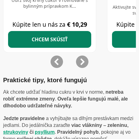
Praktické tipy, ktoré fungujú
Ak chcete udržať hladinu cukru v krvi v norme,
netreba
robiť extrémne zmeny
.
Oveľa lepšie fungujú malé, ale
dlhodobo udržateľné návyky.
Jedzte pravidelne
a vyhýbajte sa dlhým prestávkam medzi
jedlami. Do jedálnička zaraďte
viac vlákniny – zeleninu,
strukoviny
či
psyllium
.
Pravidelný pohyb
, pokojne aj vo
forme
svižnej chôdze
, dokáže výrazne pomôcť.