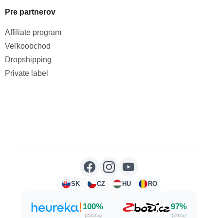
Pre partnerov
Affiliate program
Veľkoobchod
Dropshipping
Private label
SK
CZ
HU
RO
100%
97%
(2326x)
(792x)