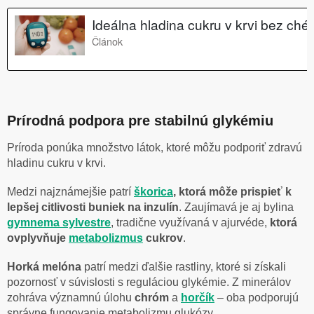
Prírodná podpora pre stabilnú glykémiu
Príroda ponúka množstvo látok, ktoré môžu podporiť zdravú
hladinu cukru v krvi.
Medzi najznámejšie patrí
škorica
, ktorá môže prispieť k
lepšej citlivosti buniek na inzulín
. Zaujímavá je aj bylina
gymnema sylvestre
, tradične využívaná v ajurvéde,
ktorá
ovplyvňuje
metabolizmus
cukrov
.
Horká melóna
patrí medzi ďalšie rastliny, ktoré si získali
pozornosť v súvislosti s reguláciou glykémie. Z minerálov
zohráva významnú úlohu
chróm
a
horčík
– oba podporujú
správne fungovanie metabolizmu glukózy.