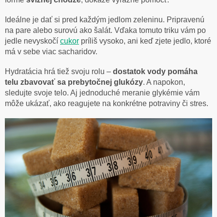
Ideálne je dať si pred každým jedlom zeleninu. Pripravenú
na pare alebo surovú ako šalát. Vďaka tomuto triku vám po
jedle nevyskočí
cukor
príliš vysoko, ani keď zjete jedlo, ktoré
má v sebe viac sacharidov.
Hydratácia hrá tiež svoju rolu –
dostatok vody pomáha
telu zbavovať sa prebytočnej glukózy
. A napokon,
sledujte svoje telo. Aj jednoduché meranie glykémie vám
môže ukázať, ako reagujete na konkrétne potraviny či stres.