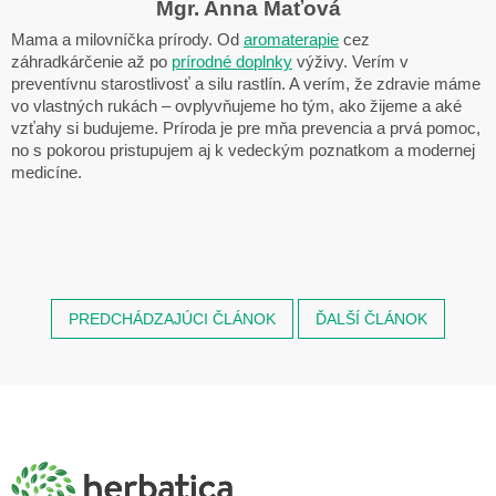
Mgr. Anna Maťová
Mama a milovníčka prírody. Od
aromaterapie
cez
záhradkárčenie až po
prírodné doplnky
výživy. Verím v
preventívnu starostlivosť a silu rastlín. A verím, že zdravie máme
vo vlastných rukách – ovplyvňujeme ho tým, ako žijeme a aké
vzťahy si budujeme. Príroda je pre mňa prevencia a prvá pomoc,
no s pokorou pristupujem aj k vedeckým poznatkom a modernej
medicíne.
PREDCHÁDZAJÚCI ČLÁNOK
ĎALŠÍ ČLÁNOK
Z
á
p
ä
t