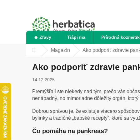
Prejsť
na
obsah
🔥 Zľavy
Trápi ma
Prírodná kozmetik
Magazín
Ako podporiť zdravie pank
Domov
Ako podporiť zdravie pank
14.12.2025
Premýšľali ste niekedy nad tým, prečo vás občas
nenápadný, no mimoriadne dôležitý orgán, ktorý zo
Dobrou správou je, že existuje viacero spôsobov
bylinky a tradičné „babské recepty“, ktoré sa vyu
Čo pomáha na pankreas?