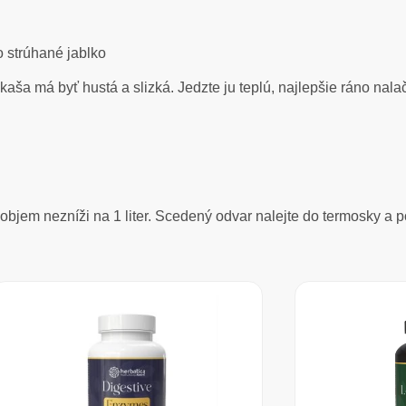
o strúhané jablko
ša má byť hustá a slizká. Jedzte ju teplú, najlepšie ráno nala
 objem nezníži na 1 liter. Scedený odvar nalejte do termosky a 