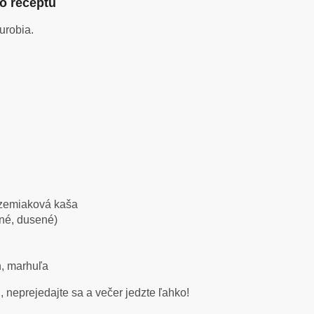
o receptu
urobia.
, zemiaková kaša
ené, dusené)
n, marhuľa
 neprejedajte sa a večer jedzte ľahko!