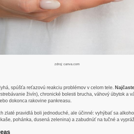
zdroj: canva.com
yhá, spúšťa reťazovú reakciu problémov v celom tele.
Najčaste
vstrebávanie živín), chronické bolesti brucha, váhový úbytok a 
lebo dokonca rakovine pankreasu.
Ich zlaté pravidlá boli jednoduché, ale účinné: vyhýbať sa alkoh
 kaše, pohánka, dusená zelenina) a zabudnúť na tučné a vypráž
reas