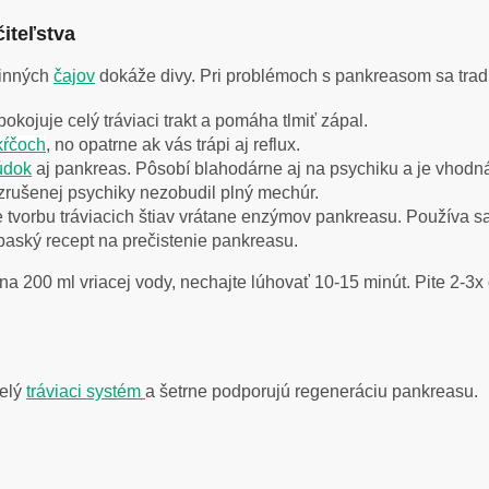
čiteľstva
linných
čajov
dokáže divy. Pri problémoch s pankreasom sa trad
okojuje celý tráviaci trakt a pomáha tlmiť zápal.
kŕčoch
, no opatrne ak vás trápi aj reflux.
údok
aj pankreas. Pôsobí blahodárne aj na psychiku a je vhodná
zrušenej psychiky nezobudil plný mechúr.
e tvorbu tráviacich štiav vrátane enzýmov pankreasu. Používa 
baský recept na prečistenie pankreasu.
na 200 ml vriacej vody, nechajte lúhovať 10-15 minút. Pite 2-3x
celý
tráviaci systém
a šetrne podporujú regeneráciu pankreasu.