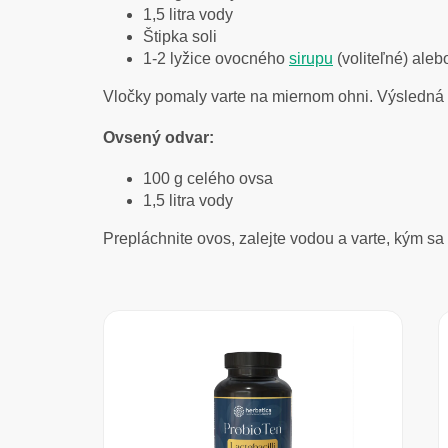
1,5 litra vody
Štipka soli
1-2 lyžice ovocného
sirupu
(voliteľné) aleb
Vločky pomaly varte na miernom ohni. Výsledná ka
Ovsený odvar:
100 g celého ovsa
1,5 litra vody
Prepláchnite ovos, zalejte vodou a varte, kým sa