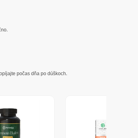
čno.
popíjajte počas dňa po dúškoch.