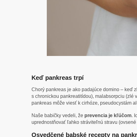
Keď pankreas trpí
Chorý pankreas je ako padajúce domino – keď zl
s chronickou pankreatitídou), malabsorpciu (zlé 
pankreas môže viesť k cirhóze, pseudocystám a
Naše babičky vedeli, že
prevencia je kľúčom
. 
uprednostňovať ľahko stráviteľnú stravu (ovsené
Osvedčené babské recepty na pank