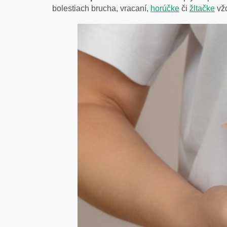
bolestiach brucha, vracaní,
horúčke
či
žltačke
vžd