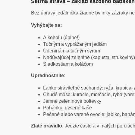
Šetrná strava – základ každého babskéh
Bez úpravy jedálnička žiadne bylinky zázraky ne
Vyhýbajte sa:
Alkoholu (úplne!)
Tučným a vyprážaným jedlám
Údeninám a tučným syrom
Nadúvajúcej zelenine (kapusta, strukoviny)
Sladkostiam a koláčom
Uprednostnite:
Ľahko stráviteľné sacharidy: ryža, krupica
Chudé mäso: kuracie, morčacie, ryba (var
Jemné zeleninové polievky
Pohánku, ovsené kaše
Pečené alebo varené ovocie: jablko, baná
Zlaté pravidlo:
Jedzte často a v malých porciách,