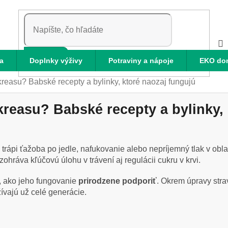
HĽADAŤ
a
Doplnky výživy
Potraviny a nápoje
EKO do
reasu? Babské recepty a bylinky, ktoré naozaj fungujú
reasu? Babské recepty a bylinky, 
 trápi ťažoba po jedle, nafukovanie alebo nepríjemný tlak v ob
hráva kľúčovú úlohu v trávení aj regulácii cukru v krvi.
, ako jeho fungovanie
prirodzene podporiť
. Okrem úpravy stra
žívajú už celé generácie.