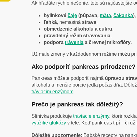
Ak hľadáte rýchle riešenie, toto sú najčastejšie 
bylinkové
čaje
(púpava,
mäta
,
čakanka
)
,
ľahká
, nemastná
strava
,
obmedzenie alkoholu a cukru
,
pravidelný režim stravovania
,
podpora
trávenia
a črevnej mikroflóry
.
Už malé zmeny v každodennom režime môžu prin
Ako podporiť pankreas prirodzene?
Pankreas môžete podporiť najmä
úpravou stra
alkoholu a menšie porcie jedla počas dňa. Dôlež
tráviacim enzýmom
.
Prečo je pankreas tak dôležitý?
Slinivka produkuje
tráviacie enzýmy
, ktoré rozkl
využitie glukózy
v tele. Keď pankreas trpí – či už
Dôležité upozornenie:
Babské recepty na pankre