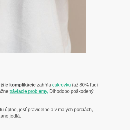
jšie komplikácie
zahŕňa
cukrovku
(až 80% ľudí
vážne
tráviacie problémy.
Dlhodobo poškodený
olu úplne, jesť pravidelne a v malých porciách,
ané jedlá.