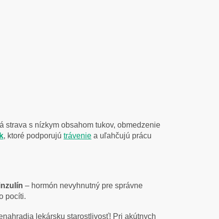
á strava s nízkym obsahom tukov, obmedzenie
k
, ktoré podporujú
trávenie
a uľahčujú prácu
inzulín
– hormón nevyhnutný pre správne
o pocíti.
ahradia lekársku starostlivosť! Pri akútnych