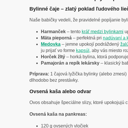
Bylinné čaje – zlatý poklad ľudového lie
Naše babičky vedeli, že pravidelné popíjanie by
Harmanček
– tento
kráľ medzi bylinkami
up
Mäta pieporná
– perfektná pri
nadúvaní a 
Medovka
– jemne upokojí podráždený
žal
ju prijať vo forme
kapsúl,
aby vás miesto ro
Horček žltý
– horká bylina, ktorá podporuj
Pamajorán a repík lekársky
– klasický ba
Príprava:
1 čajová lyžička bylinky (alebo zmesi) 
dlhodobo bez prestávky.
Ovsená kaša alebo odvar
Ovos obsahuje špeciálne slizy, ktoré upokojujú 
Ovsená kaša na pankreas:
120 g ovsených vločiek