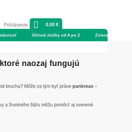
NÁKUPNÝ
0,00 €
Prihlásenie
KOŠÍK
mácnosť
Účinné zložky od A po Z
Zvieratá
No
ktoré naozaj fungujú
lasti brucha? Môže za tým byť práve
pankreas
–
vy a životného štýlu môžu pomôcť aj overené