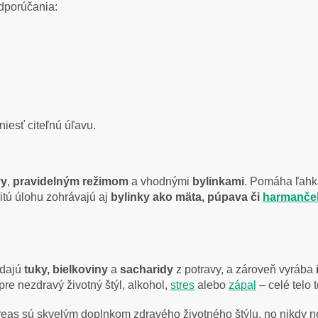
odporúčania:
iesť citeľnú úľavu.
vy
,
pravidelným režimom
a vhodnými
bylinkami
. Pomáha ľahk
itú úlohu zohrávajú aj
bylinky ako mäta, púpava či
harmanče
adajú
tuky, bielkoviny
a
sacharidy
z potravy, a zároveň vyrába
 pre nezdravý životný štýl, alkohol,
stres
alebo
zápal
– celé telo t
as sú skvelým doplnkom zdravého životného štýlu, no nikdy nen