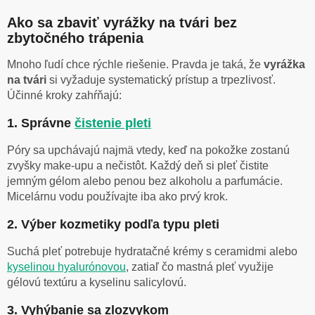
Ako sa zbaviť vyrážky na tvári bez
zbytočného trápenia
Mnoho ľudí chce rýchle riešenie. Pravda je taká, že
vyrážka
na tvári
si vyžaduje systematický prístup a trpezlivosť.
Účinné kroky zahŕňajú:
1. Správne
čistenie pleti
Póry sa upchávajú najmä vtedy, keď na pokožke zostanú
zvyšky make-upu a nečistôt. Každý deň si pleť čistite
jemným gélom alebo penou bez alkoholu a parfumácie.
Micelárnu vodu používajte iba ako prvý krok.
2. Výber kozmetiky podľa typu pleti
Suchá pleť potrebuje hydratačné krémy s ceramidmi alebo
kyselinou hyalurónovou
, zatiaľ čo mastná pleť využije
gélovú textúru a kyselinu salicylovú.
3. Vyhýbanie sa zlozvykom