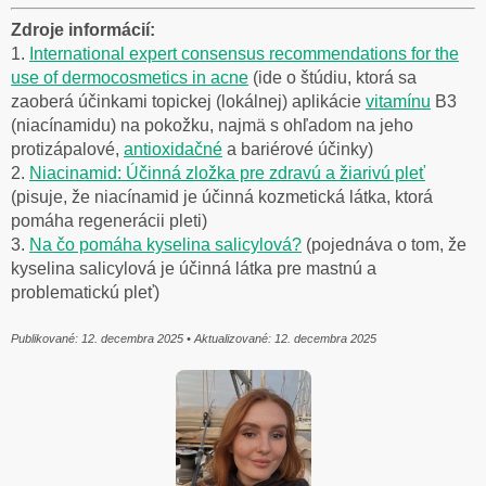
Zdroje informácií:
1.
International expert consensus recommendations for the
use of dermocosmetics in acne
(ide o štúdiu, ktorá sa
zaoberá účinkami topickej (lokálnej) aplikácie
vitamínu
B3
(niacínamidu) na pokožku, najmä s ohľadom na jeho
protizápalové,
antioxidačné
a bariérové účinky)
2.
Niacinamid: Účinná zložka pre zdravú a žiarivú pleť
(pisuje, že niacínamid je účinná kozmetická látka, ktorá
pomáha regenerácii pleti)
3.
Na čo pomáha kyselina salicylová?
(pojednáva o tom, že
kyselina salicylová je účinná látka pre mastnú a
problematickú pleť)
Publikované: 12. decembra 2025 • Aktualizované: 12. decembra 2025