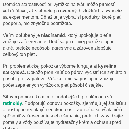
Domáca starostlivosť pri vyrážke na tvári môže priniesť
veľkú úľavu, ak siahnete po overených zložkách a vyhnete
sa experimentom. Dôležité je vybrať si produkty, ktoré pleť
podporia, nie zbytočne podráždia.
Veľmi obľúbený je
niacínamid
, ktorý upokojuje pleť a
znižuje začervenanie. Hodí sa pri citlivej pokožke aj pri
akné, pretože nepôsobí agresívne a zároveň zlepšuje
celkový tón pleti.
Pri problematickej pokožke výborne funguje aj
kyselina
salicylová
. Dokáže preniknúť do pórov, vyčistiť ich zvnútra a
pôsobí protizápalovo. Vďaka tomu sa postupne znižuje
počet zapálených vyrážok a pleť pôsobí čistejšie.
Silným pomocníkom pri dlhodobejších problémoch sú
retinoidy
. Podporujú obnovu pokožky, zjemňujú jej štruktúru
a postupne redukujú nedokonalosti. Zo začiatku však môžu
spôsobiť začervenanie alebo šúpanie, preto ich zavádzajte
pomaly a vždy používajte hydratačný krém a ochranu pred
slnkom.