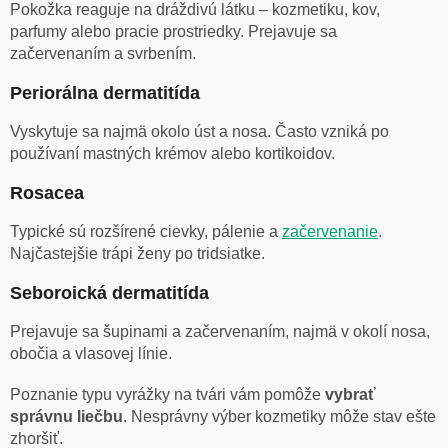
Pokožka reaguje na dráždivú látku – kozmetiku, kov,
parfumy alebo pracie prostriedky. Prejavuje sa
začervenaním a svrbením.
Periorálna dermatitída
Vyskytuje sa najmä okolo úst a nosa. Často vzniká po
používaní mastných krémov alebo kortikoidov.
Rosacea
Typické sú rozšírené cievky, pálenie a
začervenanie
.
Najčastejšie trápi ženy po tridsiatke.
Seboroická dermatitída
Prejavuje sa šupinami a začervenaním, najmä v okolí nosa,
obočia a vlasovej línie.
Poznanie typu vyrážky na tvári vám pomôže
vybrať
správnu liečbu
. Nesprávny výber kozmetiky môže stav ešte
zhoršiť.