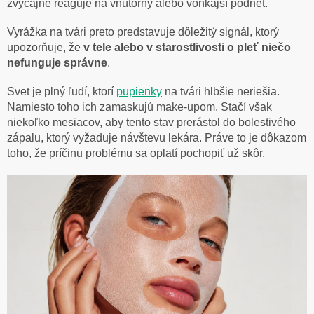
zvyčajne reaguje na vnútorný alebo vonkajší podnet.
Vyrážka na tvári preto predstavuje dôležitý signál, ktorý
upozorňuje, že
v tele alebo v starostlivosti o pleť niečo
nefunguje správne
.
Svet je plný ľudí, ktorí
pupienky
na tvári hlbšie neriešia.
Namiesto toho ich zamaskujú make-upom. Stačí však
niekoľko mesiacov, aby tento stav prerástol do bolestivého
zápalu, ktorý vyžaduje návštevu lekára. Práve to je dôkazom
toho, že príčinu problému sa oplatí pochopiť už skôr.