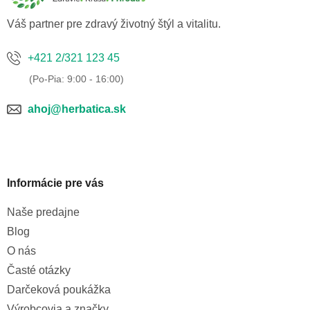
i
e
Váš partner pre zdravý životný štýl a vitalitu.
+421 2/321 123 45
ahoj@herbatica.sk
Informácie pre vás
Naše predajne
Blog
O nás
Časté otázky
Darčeková poukážka
Výrobcovia a značky