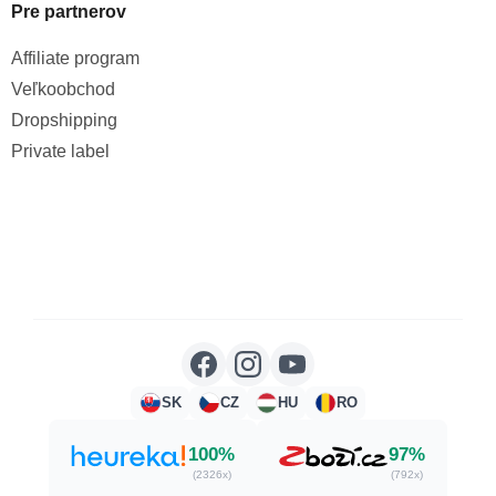
Pre partnerov
Affiliate program
Veľkoobchod
Dropshipping
Private label
SK
CZ
HU
RO
100%
97%
(2326x)
(792x)