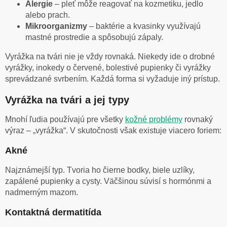
Alergie
– pleť môže reagovať na kozmetiku, jedlo
alebo prach.
Mikroorganizmy
– baktérie a kvasinky využívajú
mastné prostredie a spôsobujú zápaly.
Vyrážka na tvári nie je vždy rovnaká. Niekedy ide o drobné
vyrážky, inokedy o červené, bolestivé pupienky či vyrážky
sprevádzané svrbením. Každá forma si vyžaduje iný prístup.
Vyrážka na tvári a jej typy
Mnohí ľudia používajú pre všetky
kožné problémy
rovnaký
výraz – „vyrážka“. V skutočnosti však existuje viacero foriem:
Akné
Najznámejší typ. Tvoria ho čierne bodky, biele uzlíky,
zapálené pupienky a cysty. Väčšinou súvisí s hormónmi a
nadmerným mazom.
Kontaktná dermatitída