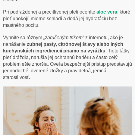
Pri podráždenej a precitlivenej pleti oceníte
aloe vera
, ktoré
pleť upokojí, mierne schladí a dodá jej hydratáciu bez
mastného pocitu.
Vyhnite sa rôznym
„zaručeným trikom“
z internetu, ako je
nanášanie
zubnej pasty, citrónovej šťavy alebo iných
kuchynských ingrediencií priamo na vyrážku
. Tieto látky
pleť dráždia, narušia jej ochrannú bariéru a často celý
problém ešte zhoršia. Oveľa bezpečnejší prístup predstavujú
jednoduché, overené zložky a pravidelná, jemná
starostlivosť.