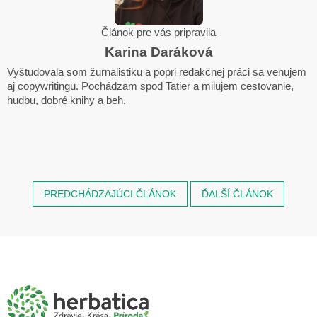
Článok pre vás pripravila
Karina Daráková
Vyštudovala som žurnalistiku a popri redakčnej práci sa venujem
aj copywritingu. Pochádzam spod Tatier a milujem cestovanie,
hudbu, dobré knihy a beh.
PREDCHÁDZAJÚCI ČLÁNOK
ĎALŠÍ ČLÁNOK
Z
á
p
ä
t