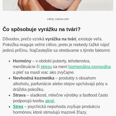
zdroj: canva.com
Čo spôsobuje vyrážku na tvári?
Dôvodov, prečo vzniká
vyrážka na tvári
, existuje veľa.
Pokožka reaguje veľmi citlivo, preto je niekedy ťažké nájsť
jedinú príčinu. Najčastejšie sa stretávame s týmito faktormi:
Hormóny
– v období puberty, tehotenstva,
menštruácie či
stresu
sa mení
hormonálna rovnováha
a pleť sa mastí viac ako zvyčajne.
Nevhodná kozmetika
– produkty s obsahom
alkoholu, parfumácie alebo olejov upchávajú póry a
dráždia pokožku.
Strava
– sladkosti, mliečne výrobky a fastfood často
podporujú tvorbu
akné
.
Stres
– psychická nepohoda zvyšuje produkciu
hormónov, ktoré stimulujú mazové žľazy.