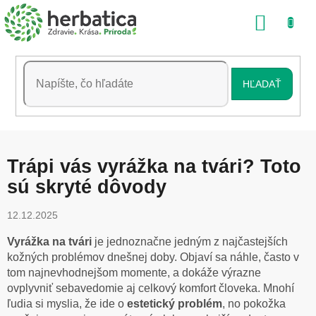
Prejsť
NÁKU
na
obsah
KOŠÍK
HĽADAŤ
Trápi vás vyrážka na tvári? Toto
sú skryté dôvody
12.12.2025
Vyrážka na tvári
je jednoznačne jedným z najčastejších
kožných problémov dnešnej doby. Objaví sa náhle, často v
tom najnevhodnejšom momente, a dokáže výrazne
ovplyvniť sebavedomie aj celkový komfort človeka. Mnohí
ľudia si myslia, že ide o
estetický problém
, no pokožka