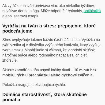
Ak vyrážka na tvári pretrváva viac ako niekoľko týždňov,
navštívte dermatológa. Môže odporučiť retinoidy,
antibiotiká
alebo laserovú terapiu.
Vyrážka na tvári a stres: prepojenie, ktoré
podceňujeme
Stres ovplyvňuje takmer každú časť nášho tela. Vyrážka na
tvári vzniká aj v dôsledku zvýšeného kortizolu, ktorý zvyšuje
tvorbu mazu. Mnohí ľudia si všimnú, že v období skúšok,
náročnej práce alebo rodinného napätia sa ich pleť
zhoršuje.
Skúste zaradiť do dňa aspoň krátky rituál –
10 minút bez
mobilu, rýchlu prechádzku alebo dychové cvičenie
.
Pokožka reaguje prekvapujúco rýchlo.
Domáca starostlivosť, ktorá skutočne
pomáha