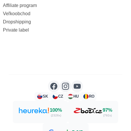
Affiliate program
Veľkoobchod
Dropshipping
Private label
SK
CZ
HU
RO
100%
97%
(2326x)
(792x)