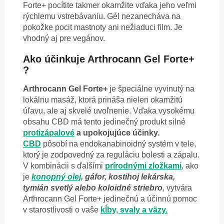
Forte+ pocítite takmer okamžite vďaka jeho veľmi
rýchlemu vstrebávaniu. Gél nezanecháva na
pokožke pocit mastnoty ani nežiaduci film.
Je
vhodný aj pre vegánov.
Ako účinkuje Arthrocann Gel Forte+
?
Arthrocann Gel Forte+
je špeciálne vyvinutý na
lokálnu masáž, ktorá prináša nielen okamžitú
úľavu, ale aj skvelé uvoľnenie. Vďaka vysokému
obsahu CBD má tento jedinečný produkt silné
protizápalové
a upokojujúce účinky.
CBD
pôsobí na endokanabinoidný systém v tele,
ktorý je zodpovedný za reguláciu bolesti a zápalu.
V kombinácii s ďalšími
prírodnými zložkami
, ako
je
konopný olej
, gáfor, kostihoj lekárska,
tymián svetlý alebo koloidné striebro
, vytvára
Arthrocann Gel Forte+ jedinečnú a účinnú pomoc
v starostlivosti o vaše
kĺby, svaly a väzy.