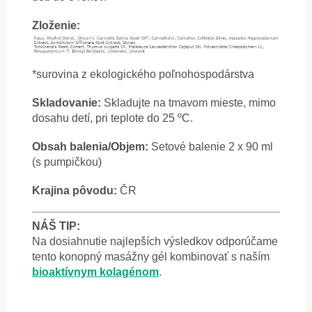
Zloženie:
*surovina z ekologického poľnohospodárstva
Skladovanie:
Skladujte na tmavom mieste, mimo
dosahu detí, pri teplote do 25 ºC.
Obsah balenia/Objem:
Setové balenie 2 x 90 ml
(s pumpičkou)
Krajina pôvodu:
ČR
NÁŠ TIP:
Na dosiahnutie najlepších výsledkov odporúčame
tento konopný masážny gél kombinovať s naším
bioaktívnym
kolagénom
.