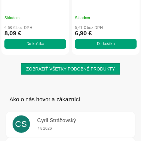
Skladom
Skladom
6,58 € bez DPH
5,61 € bez DPH
8,09 €
6,90 €
Do košíka
Do košíka
ZOBRAZIŤ VŠETKY PODOBNÉ PRODUKTY
Cyril Strážovský
CS
Hodnotenie obchodu je 5 z 5 hviezdičiek.
7.8.2026