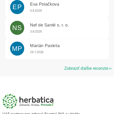
Eva Polačkova
EP
Hodnotenie obchodu je 5 z 5 hviezdičiek.
4.8.2026
Nef de Santé s. r. o.
NS
Hodnotenie obchodu je 5 z 5 hviezdičiek.
3.8.2026
Marián Paskrta
MP
Hodnotenie obchodu je 5 z 5 hviezdičiek.
29.7.2026
Zobraziť ďalšie recenzie
Z
á
p
ä
t
i
e