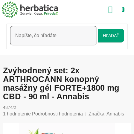
Prejsť
NÁKU
na
obsah
KOŠÍK
HĽADAŤ
Zvýhodnený set: 2x
ARTHROCANN konopný
masážny gél FORTE+1800 mg
CBD - 90 ml - Annabis
4874/2
Priemerné
1 hodnotenie
Podrobnosti hodnotenia
Značka:
Annabis
hodnotenie
produktu
je