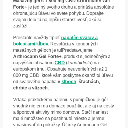
Masážny gél s 1 800 mg CBD Arthrocann Gel
Forte+
je jediný svojho druhu a prináša absolútne
ohromujúcu úľavu vo svete pohybu. Doprajte
svojmu telu tú najlepšiu starostlivosť, akú si
zaslúži.
Prestaňte navždy trpieť
napätím svalov a
bolesťami kĺbov.
Revolúcia v konopných
masážnych géloch je tu!Predstavujeme
Arthrocann Gel Forte+,
produkt s jedinečným a
najvyšším obsahom
CBD
(
kanabidiolu
) na
európskom trhu. Obsahuje neuveriteľných až 1
800 mg CBD, ktoré vám poskytne okamžitú úľavu
od svalového napätia
v
kĺboch
, šľachách,
chrbte a väzoch.
Vďaka praktickému baleniu s pumpičkou je gél
vhodný nielen na domáce použitie, ale aj na cesty
a športové aktivity mimo domova. Stačí naniesť
malé množstvo na postihnuté miesto a jemne
vmasírovať do pokožky. Účinky Arthrocann Gel