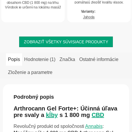
pomáhajú zlepšiť kvalitu vlasov,
obsahom CBD (1 800 mg) na trhu.
nechtov a...
Výrobok je určený na lokálnu masáž
postihnutej...
Jahoda
ZOBRAZIŤ VŠETKY SÚVISIACE PRODUKTY
Popis
Hodnotenie (1)
Značka
Ostatné informácie
Zloženie a parametre
Podrobný popis
Arthrocann Gel Forte+: Účinná úľava
pre svaly a
kĺby
s 1 800 mg
CBD
Revolučný produkt od spoločnosti
Annabis
: