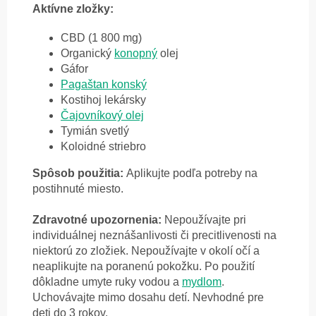
Aktívne zložky:
CBD (1 800 mg)
Organický
konopný
olej
Gáfor
Pagaštan konský
Kostihoj
lekársky
Čajovníkový olej
Tymián svetlý
Koloidné striebro
Spôsob použitia:
A
plikujte podľa potreby na
postihnuté miesto.
Zdravotné upozornenia:
Nepoužívajte pri
individuálnej neznášanlivosti či precitlivenosti na
niektorú zo zložiek. Nepoužívajte v okolí očí a
neaplikujte na poranenú pokožku. Po použití
dôkladne umyte ruky vodou a
mydlom
.
Uchovávajte mimo dosahu detí. Nevhodné pre
deti do 3 rokov.