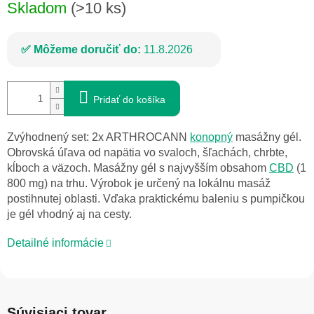
Skladom
(>10 ks)
cena:
Môžeme doručiť do:
11.8.2026
Pridať do košíka
Zvýhodnený set: 2x ARTHROCANN
konopný
masážny gél.
Obrovská úľava od napätia vo svaloch, šľachách, chrbte,
kĺboch a väzoch. Masážny gél s najvyšším obsahom
CBD
(1
800 mg) na trhu. Výrobok je určený na lokálnu masáž
postihnutej oblasti. Vďaka praktickému baleniu s pumpičkou
je gél vhodný aj na cesty.
Detailné informácie
Súvisiaci tovar