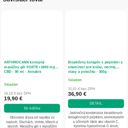
ARTHROCANN konopný
Bioaktívny kolagén s peptidmi a
masážny gél FORTE+1800 mg
vitamínmi pre krásu, nechty,
CBD - 90 ml - Annabis
vlasy a pokožku - 300g -
Herbatica
Skladom
Priemerné
Skladom
hodnotenie
31,01 € bez DPH
produktu
36,90 €
16,18 € bez DPH
19,90 €
je
DETAIL
5,0
Do košíka
z
Jedinečná kombinácia bioaktívnych
5
kolagénových peptidov, aminokyselín
Obrovská úľava od napätia vo
a účinných látok ako vitamín C,
svaloch, šľachách, chrbte, kĺboch a
hviezdičiek.
kyselina hyalurónová či zinok,
väzoch. Masážny gél s najvyšším