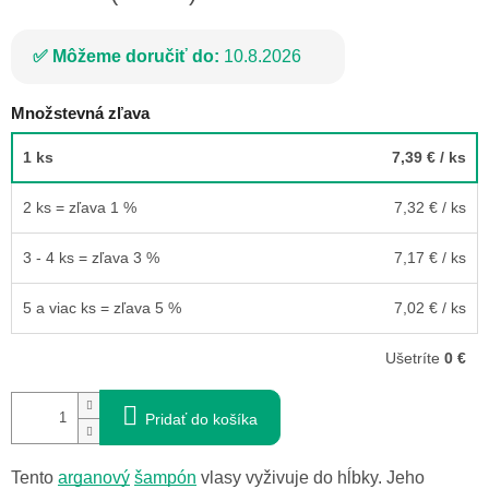
Môžeme doručiť do:
10.8.2026
Množstevná zľava
1 ks
7,39 €
/ ks
2 ks = zľava 1 %
7,32 €
/ ks
3 - 4 ks = zľava 3 %
7,17 €
/ ks
5 a viac ks = zľava 5 %
7,02 €
/ ks
Ušetríte
0 €
Pridať do košíka
Tento
arganový
šampón
vlasy vyživuje do hĺbky. Jeho