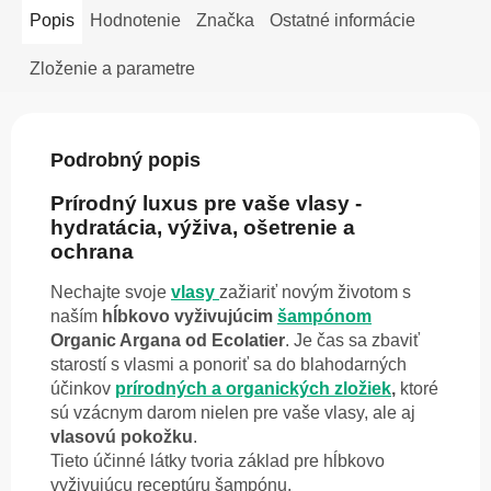
Popis
Hodnotenie
Značka
Ostatné informácie
Zloženie a parametre
Podrobný popis
Prírodný luxus pre vaše vlasy -
hydratácia, výživa, ošetrenie a
ochrana
Nechajte svoje
vlasy
zažiariť novým životom s
naším
hĺbkovo vyživujúcim
šampónom
Organic Argana od Ecolatier
. Je čas sa zbaviť
starostí s vlasmi a ponoriť sa do blahodarných
účinkov
prírodných a organických zložiek
,
ktoré
sú vzácnym darom nielen pre vaše vlasy, ale aj
vlasovú pokožku
.
Tieto účinné látky tvoria základ pre hĺbkovo
vyživujúcu receptúru šampónu.