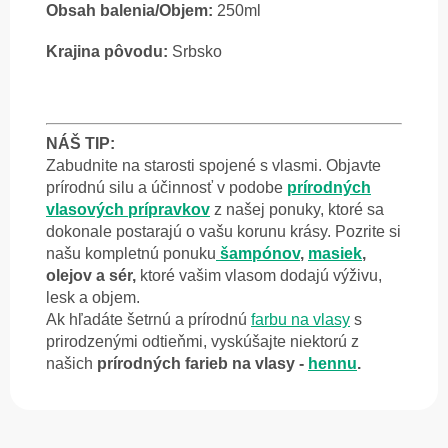
Obsah balenia/Objem:
250ml
Krajina pôvodu:
Srbsko
NÁŠ TIP:
Zabudnite na starosti spojené s vlasmi. Objavte
prírodnú silu a účinnosť v podobe
prírodných
vlasových prípravkov
z našej ponuky, ktoré sa
dokonale postarajú o vašu korunu krásy. Pozrite si
našu kompletnú ponuku
šampónov
,
masiek
,
olejov a sér,
ktoré vašim vlasom dodajú výživu,
lesk a objem.
Ak hľadáte šetrnú a prírodnú
farbu na vlasy
s
prirodzenými odtieňmi, vyskúšajte niektorú z
našich
prírodných farieb na vlasy -
hennu
.