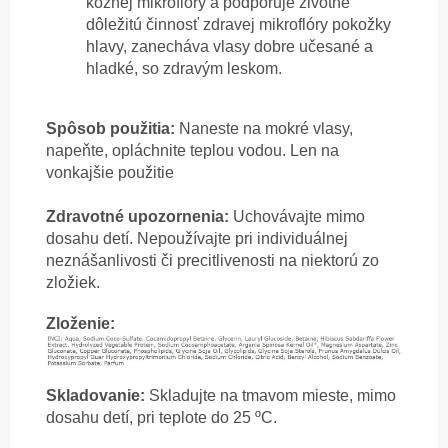
kožnej mikroflóry a podporuje životne
dôležitú činnosť zdravej mikroflóry pokožky
hlavy, zanecháva vlasy dobre učesané a
hladké, so zdravým leskom.
Spôsob použitia:
Naneste na mokré vlasy,
napeňte, opláchnite teplou vodou.
Len na
vonkajšie použitie
Zdravotné upozornenia:
Uchovávajte mimo
dosahu detí. Nepoužívajte pri individuálnej
neznášanlivosti či precitlivenosti na niektorú zo
zložiek.
Zloženie:
Skladovanie:
Skladujte na tmavom mieste, mimo
dosahu detí, pri teplote do 25 ºC.