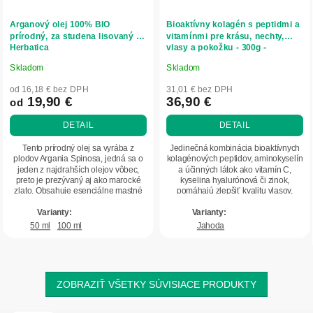
Arganový olej 100% BIO
Bioaktívny kolagén s peptidmi a
prírodný, za studena lisovaný -
vitamínmi pre krásu, nechty,
Herbatica
vlasy a pokožku - 300g -
Herbatica
Skladom
Skladom
Priemerné
Priemerné
hodnotenie
hodnotenie
od 16,18 € bez DPH
31,01 € bez DPH
produktu
produktu
19,90 €
36,90 €
od
je
je
DETAIL
DETAIL
5,0
5,0
z
z
Tento prírodný olej sa vyrába z
Jedinečná kombinácia bioaktívnych
5
5
plodov Argania Spinosa, jedná sa o
kolagénových peptidov, aminokyselín
jeden z najdrahších olejov vôbec,
a účinných látok ako vitamín C,
hviezdičiek.
hviezdičiek.
preto je prezývaný aj ako marocké
kyselina hyalurónová či zinok,
zlato. Obsahuje esenciálne mastné
pomáhajú zlepšiť kvalitu vlasov,
kyseliny...
nechtov a...
50 ml
100 ml
Jahoda
ZOBRAZIŤ VŠETKY SÚVISIACE PRODUKTY