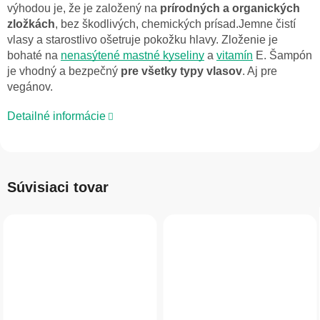
výhodou je, že je založený na
prírodných a organických
zložkách
,
bez škodlivých, chemických prísad.J
emne čistí
vlasy a starostlivo ošetruje pokožku hlavy. Zloženie je
b
ohaté na
nenasýtené mastné kyseliny
a
vitamín
E. Šampón
je
vhodný a bezpečný
pre všetky typy vlasov
. Aj pre
vegánov.
Detailné informácie
Súvisiaci tovar