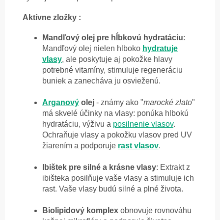
Aktívne zložky :
Mandľový olej pre hĺbkovú hydratáciu
:
Mandľový olej nielen hlboko
hydratuje
vlasy
, ale poskytuje aj pokožke hlavy
potrebné vitamíny, stimuluje regeneráciu
buniek a zanecháva ju osvieženú.
Arganový
olej
- známy ako "
marocké zlato
"
má skvelé účinky na vlasy: ponúka hlbokú
hydratáciu, výživu a
posilnenie vlasov
.
Ochraňuje vlasy a pokožku vlasov pred UV
žiarením a podporuje
rast vlasov
.
Ibištek pre silné a krásne vlasy
: Extrakt z
ibišteka posilňuje vaše vlasy a stimuluje ich
rast. Vaše vlasy budú silné a plné života.
Biolipidový komplex
obnovuje rovnováhu