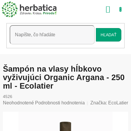
Prejsť
NÁKU
na
obsah
KOŠÍK
HĽADAŤ
Šampón na vlasy hĺbkovo
vyživujúci Organic Argana - 250
ml - Ecolatier
4526
Priemerné
Neohodnotené
Podrobnosti hodnotenia
Značka:
EcoLatier
hodnotenie
produktu
je
0,0