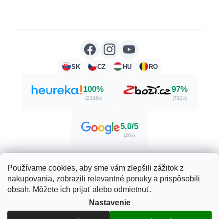
SK
CZ
HU
RO
100%
97%
(2326x)
(792x)
5,0/5
(26x)
Používame cookies, aby sme vám zlepšili zážitok z
nakupovania, zobrazili relevantné ponuky a prispôsobili
Vytvoril Shoptet
obsah. Môžete ich prijať alebo odmietnuť.
Nastavenie
Copyright 2026
Herbatica.sk
. Všetky práva vyhradené.