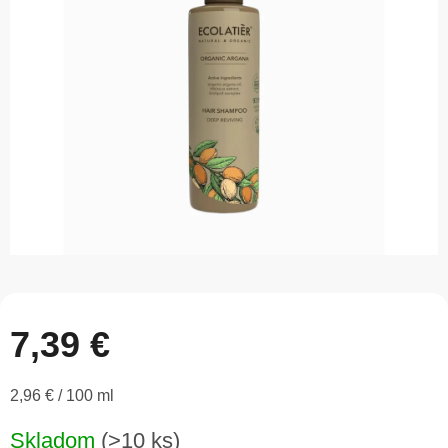
z
5
hviezdičiek.
7,39 €
Jednotková
2,96 € / 100 ml
cena:
Skladom
(>10 ks)