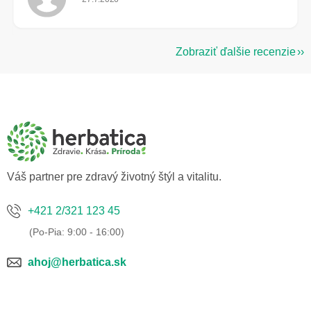
Zobraziť ďalšie recenzie
Z
á
p
ä
t
i
e
Váš partner pre zdravý životný štýl a vitalitu.
+421 2/321 123 45
ahoj@herbatica.sk