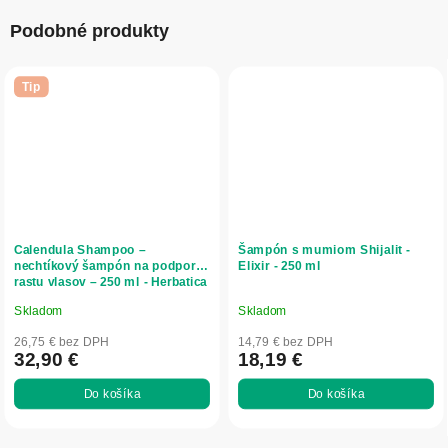
Podobné produkty
Tip
Calendula Shampoo –
Šampón s mumiom Shijalit -
nechtíkový šampón na podporu
Elixir - 250 ml
rastu vlasov – 250 ml - Herbatica
Skladom
Skladom
Priemerné
Priemerné
hodnotenie
hodnotenie
26,75 € bez DPH
14,79 € bez DPH
produktu
produktu
32,90 €
18,19 €
je
je
Do košíka
Do košíka
5,0
5,0
z
z
5
5