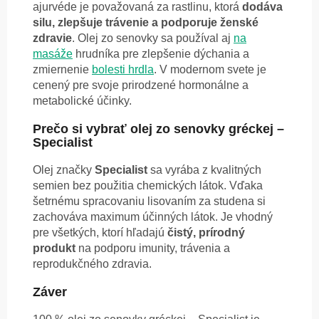
ajurvéde je považovaná za rastlinu, ktorá
dodáva
silu, zlepšuje trávenie a podporuje ženské
zdravie
. Olej zo senovky sa používal aj
na
masáže
hrudníka pre zlepšenie dýchania a
zmiernenie
bolesti hrdla
. V modernom svete je
cenený pre svoje prirodzené hormonálne a
metabolické účinky.
Prečo si vybrať olej zo senovky gréckej –
Specialist
Olej značky
Specialist
sa vyrába z kvalitných
semien bez použitia chemických látok. Vďaka
šetrnému spracovaniu lisovaním za studena si
zachováva maximum účinných látok. Je vhodný
pre všetkých, ktorí hľadajú
čistý, prírodný
produkt
na podporu imunity, trávenia a
reprodukčného zdravia.
Záver