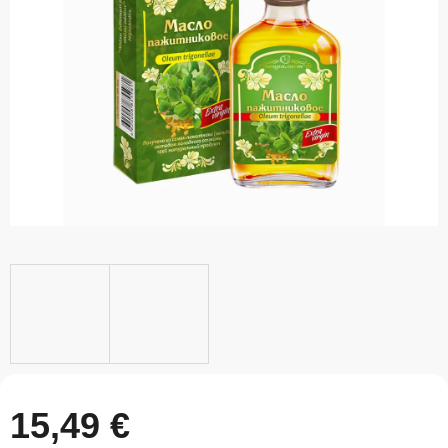
5
hviezdičiek.
15,49 €