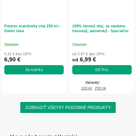
Pestrec mariánsky olej 250 ml -
100% ľanový olej, za studena
Green idea
lisovaný, panenský - Specialist
Skladom
Skladom
Priemerné
Priemerné
hodnotenie
hodnotenie
5,61 € bez DPH
od 5,87 € bez DPH
produktu
produktu
6,90 €
6,99 €
od
je
je
Do košíka
DETAIL
5,0
5,0
z
z
5
5
100 ml
250 ml
hviezdičiek.
hviezdičiek.
ZOBRAZIŤ VŠETKY PODOBNÉ PRODUKTY