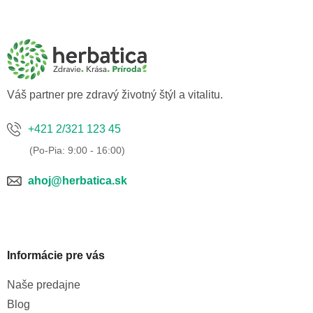
á
p
ä
t
i
e
Váš partner pre zdravý životný štýl a vitalitu.
+421 2/321 123 45
ahoj@herbatica.sk
Informácie pre vás
Naše predajne
Blog