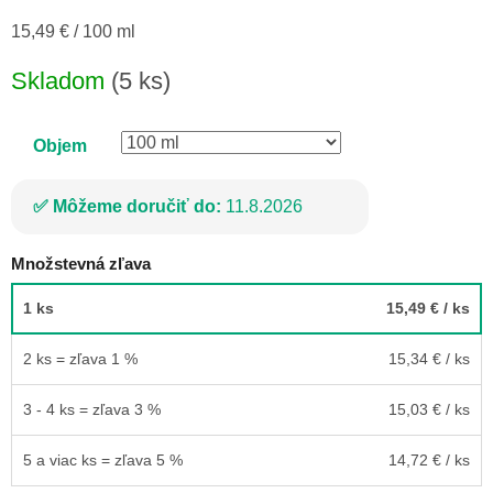
Jednotková
15,49 € / 100 ml
cena:
Skladom
(5 ks)
Objem
Môžeme doručiť do:
11.8.2026
Množstevná zľava
1 ks
15,49 €
/ ks
2 ks = zľava 1 %
15,34 €
/ ks
3 - 4 ks = zľava 3 %
15,03 €
/ ks
5 a viac ks = zľava 5 %
14,72 €
/ ks