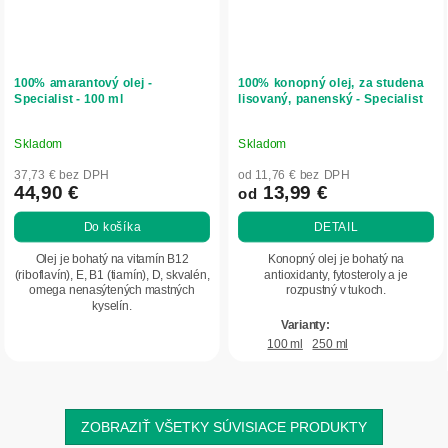
100% amarantový olej -
100% konopný olej, za studena
Specialist - 100 ml
lisovaný, panenský - Specialist
Skladom
Skladom
Priemerné
Priemerné
hodnotenie
hodnotenie
37,73 € bez DPH
od 11,76 € bez DPH
produktu
produktu
44,90 €
13,99 €
od
je
je
Do košíka
DETAIL
5,0
5,0
z
z
Olej je bohatý na vitamín B12
Konopný olej je bohatý na
5
5
(riboflavín), E, B1 (tiamín), D, skvalén,
antioxidanty, fytosteroly a je
omega nenasýtených mastných
rozpustný v tukoch.
hviezdičiek.
hviezdičiek.
kyselín.
100 ml
250 ml
ZOBRAZIŤ VŠETKY SÚVISIACE PRODUKTY