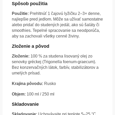
Spôsob použitia
Použitie:
Prehltnúť 1 čajovú lyžičku 2–3× denne,
najlepšie pred jedlom. Môže sa užívať samostatne
alebo pridať do studených jedál, ako sú šaláty či
smoothies. Tepelné spracovanie sa neodporúča,
aby sa zachovali všetky cenné živiny.
Zloženie a pôvod
Zloženie:
100 % za studena lisovaný olej zo
senovky gréckej (Trigonella foenum-graecum).
Bez konzervačných látok, farbív, stabilizátorov a
umelých prísad.
Krajina pôvodu:
Rusko
Objem:
100 ml / 250 ml
Skladovanie
Skladovanie:
Uchovávajte pri teplote 5–25 °C,