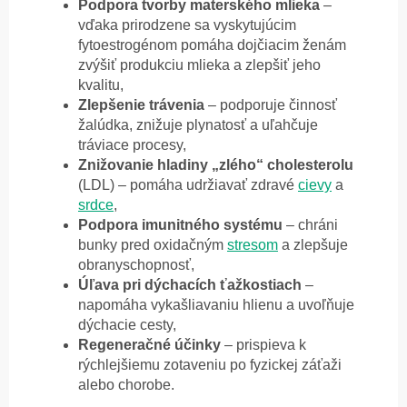
Podpora tvorby materského mlieka
–
vďaka prirodzene sa vyskytujúcim
fytoestrogénom pomáha dojčiacim ženám
zvýšiť produkciu mlieka a zlepšiť jeho
kvalitu,
Zlepšenie trávenia
– podporuje činnosť
žalúdka, znižuje plynatosť a uľahčuje
tráviace procesy,
Znižovanie hladiny „zlého“ cholesterolu
(LDL) – pomáha udržiavať zdravé
cievy
a
srdce
,
Podpora imunitného systému
– chráni
bunky pred oxidačným
stresom
a zlepšuje
obranyschopnosť,
Úľava pri dýchacích ťažkostiach
–
napomáha vykašliavaniu hlienu a uvoľňuje
dýchacie cesty,
Regeneračné účinky
– prispieva k
rýchlejšiemu zotaveniu po fyzickej záťaži
alebo chorobe.