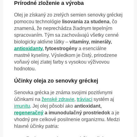
Prírodné zloženie a výroba
Olej je získaný zo zrelých semien senovky gréckej
pomocou technológie
lisovania za studena
, čo
znamená, že neprechádza žiadnym tepelným
spracovaním. Tým sa zachovávajú všetky cenné
biologicky aktívne látky –
vitamíny, minerály,
antioxidanty
, fytoestrogény
a esenciálne
mastné kyseliny. Výsledkom je čistý, prirodzene
voňavý olej zlatej farby s vysokou výživovou
hodnotou.
Účinky oleja zo senovky gréckej
Senovka grécka je známa svojimi pozitívnymi
účinkami na
ženské zdravie
,
tráviaci
systém aj
imunitu
. Jej olej pôsobí ako
antioxidant,
regeneračný
a imunodulačný prostriedok
a je
vhodný pre celkové posilnenie organizmu. Medzi
hlavné účinky patria: