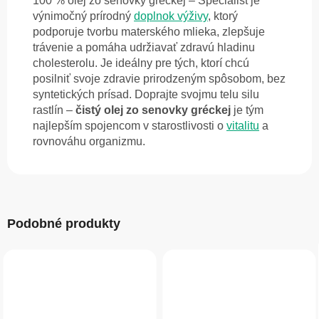
100 % olej zo senovky gréckej – Specialist je
výnimočný prírodný
doplnok výživy
, ktorý
podporuje tvorbu materského mlieka, zlepšuje
trávenie a pomáha udržiavať zdravú hladinu
cholesterolu. Je ideálny pre tých, ktorí chcú
posilniť svoje zdravie prirodzeným spôsobom, bez
syntetických prísad. Doprajte svojmu telu silu
rastlín –
čistý olej zo senovky gréckej
je tým
najlepším spojencom v starostlivosti o
vitalitu
a
rovnováhu organizmu.
Podobné produkty