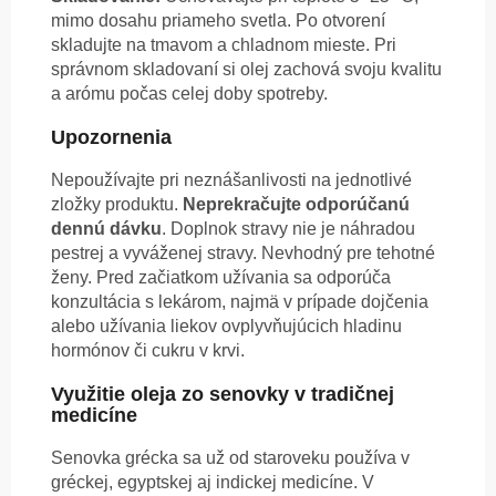
mimo dosahu priameho svetla. Po otvorení
skladujte na tmavom a chladnom mieste. Pri
správnom skladovaní si olej zachová svoju kvalitu
a arómu počas celej doby spotreby.
Upozornenia
Nepoužívajte pri neznášanlivosti na jednotlivé
zložky produktu.
Neprekračujte odporúčanú
dennú dávku
. Doplnok stravy nie je náhradou
pestrej a vyváženej stravy. Nevhodný pre tehotné
ženy. Pred začiatkom užívania sa odporúča
konzultácia s lekárom, najmä v prípade dojčenia
alebo užívania liekov ovplyvňujúcich hladinu
hormónov či cukru v krvi.
Využitie oleja zo senovky v tradičnej
medicíne
Senovka grécka sa už od staroveku používa v
gréckej, egyptskej aj indickej medicíne. V