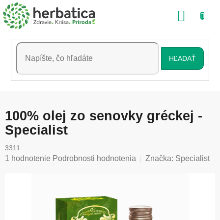
Prejsť
NÁKU
na
obsah
KOŠÍK
HĽADAŤ
100% olej zo senovky gréckej -
Specialist
3311
Priemerné
1 hodnotenie
Podrobnosti hodnotenia
Značka:
Specialist
hodnotenie
produktu
je
5,0
z