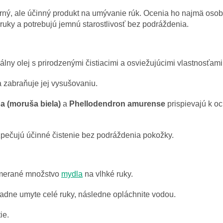
rný, ale účinný produkt na umývanie rúk. Ocenia ho najmä osob
 ruky a potrebujú jemnú starostlivosť bez podráždenia.
álny olej s prirodzenými čistiacimi a osviežujúcimi vlastnosťam
 zabraňuje jej vysušovaniu.
a (moruša biela)
a
Phellodendron amurense
prispievajú k o
ečujú účinné čistenie bez podráždenia pokožky.
merané množstvo
mydla
na vlhké ruky.
dne umyte celé ruky, následne opláchnite vodou.
ie.