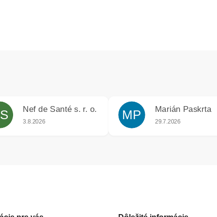
Nef de Santé s. r. o.
Marián Paskrta
S
MP
iek.
Hodnotenie obchodu je 5 z 5 hviezdičiek.
Hodnotenie obchodu j
3.8.2026
29.7.2026