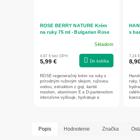
ROSE BERRY NATURE Krém
HAN
na ruky 75 ml - Bulgarian Rose
s ba
Karlovo
Anna
Skladom
4,87 € bez DPH
7,24 
5,99 €
8,9
Do košíka
ROSE regeneračný krém na ruky s
Handc
prírodným ružovým olejom, ružovou
ruky, 
vodou, extraktom z goji, karité
hydra
maslom, vitamínom E a D-pantenolom
celéh
intenzívne vyživuje, hydratuje a
koenz
chráni...
Popis
Hodnotenie
Značka
Ost