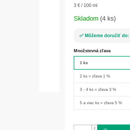
Jednotková
3 € / 100 ml
cena:
Skladom
(4 ks)
Môžeme doručiť do:
Množstevná zľava
1 ks
2 ks = zľava 1 %
3 - 4 ks = zľava 3 %
5 a viac ks = zľava 5 %