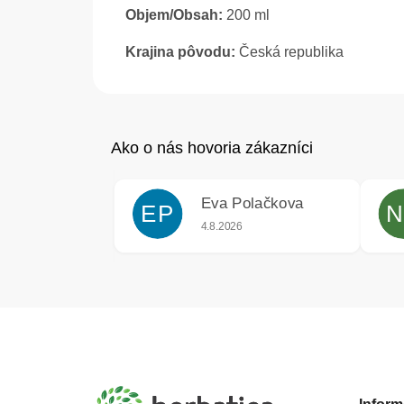
Objem/Obsah:
200 ml
Krajina pôvodu:
Česká republika
Eva Polačkova
EP
N
Hodnotenie obchodu je 5 z 5 hviezdič
4.8.2026
Z
á
p
ä
t