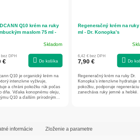
DCANN Q10 krém na ruky
Regeneračný krém na ruky 
mbuckým maslom 75 ml -
ml - Dr. Konopka's
bis
Skladom
Sk
€ bez DPH
6,42 € bez DPH
0 €
7,90 €
Do košíka
Do ko
ann Q10 je organický krém na
Regeneračný krém na ruky Dr.
ktorý intenzívne vyživuje,
Konopka’s intenzívne hydratuje 
tuje a chráni pokožku rúk počas
pokožku, podporuje regeneráciu
o dňa. Vďaka konopnému oleju,
zanecháva ruky jemné a hebké.
ýmu Q10 a ďalším prírodným...
atné informácie
Zloženie a parametre