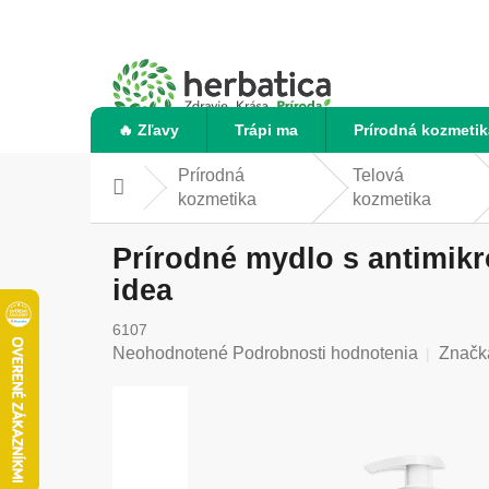
Prejsť
na
obsah
🔥 Zľavy
Trápi ma
Prírodná kozmetik
Prírodná
Telová
Domov
kozmetika
kozmetika
Prírodné mydlo s antimikr
idea
6107
Priemerné
Neohodnotené
Podrobnosti hodnotenia
Značk
hodnotenie
produktu
je
0,0
z