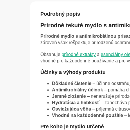
Podrobný popis
Prírodné tekuté mydlo s antimik
Prírodné mydlo s antimikrobiálnou prís
zároveň však rešpektuje prirodzenú ochran
Obsahuje
prírodné extrakty
a
esenciálny ole
vhodné pre každodenné používanie a pre všet
Účinky a výhody produktu
Dôkladné čistenie
– účinne odstraňuj
Antimikrobiálny účinok
– pomáha ch
Jemné zloženie
– nenarušuje prirodz
Hydratácia a hebkosť
– zanecháva p
Osviežujúca vôňa
– príjemná citruso
Vhodné na každodenné použitie
– i
Pre koho je mydlo určené