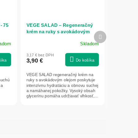
- 75
VEGE SALAD – Regeneračný
krém na ruky s avokádovým
Ďalší
olejom 100 ml - NATURE OF
produkt
ladom
Skladom
AGIVA
3,17 € bez DPH
3,90 €
šíka
Do košíka
VEGE SALAD regeneračný krém na
suchú
ruky s avokádovým olejom poskytuje
 a
intenzívnu hydratáciu a obnovu suchej
a namáhanej pokožky. Vysoký obsah
glycerínu pomáha udržiavať vlhkosť,...