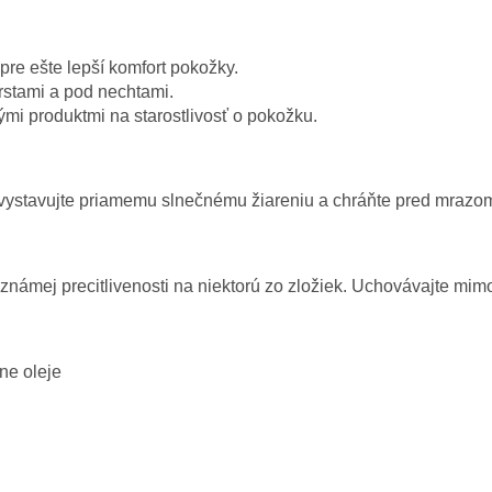
pre ešte lepší komfort pokožky.
rstami a pod nechtami.
mi produktmi na starostlivosť o pokožku.
Nevystavujte priamemu slnečnému žiareniu a chráňte pred mrazo
 známej precitlivenosti na niektorú zo zložiek. Uchovávajte mi
ne oleje