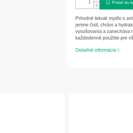
Pridať do k
Prírodné tekuté mydlo s an
jemne čistí, chráni a hydra
vysušovania a zanecháva r
každodenné použitie pre vš
Detailné informácie