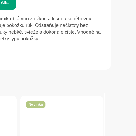
ošíka
timikrobiálnou zložkou a litseou kubébovou
tuje pokožku rúk. Odstraňuje nečistoty bez
uky hebké, svieže a dokonale čisté. Vhodné na
etky typy pokožky.
Novinka