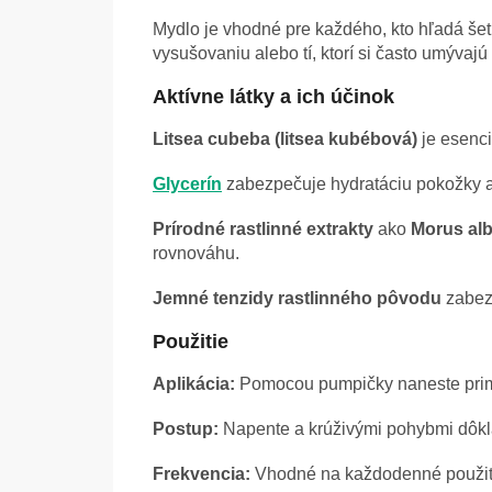
Mydlo je vhodné pre každého, kto hľadá šet
vysušovaniu alebo tí, ktorí si často umývajú
Aktívne látky a ich účinok
Litsea cubeba (litsea kubébová)
je esenci
Glycerín
zabezpečuje hydratáciu pokožky a
Prírodné rastlinné extrakty
ako
Morus alb
rovnováhu.
Jemné tenzidy rastlinného pôvodu
zabezp
Použitie
Aplikácia:
Pomocou pumpičky naneste pri
Postup:
Napente a krúživými pohybmi dôkla
Frekvencia:
Vhodné na každodenné použit