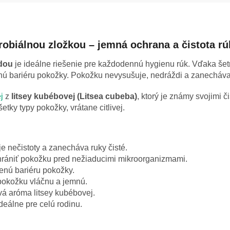
robiálnou zložkou – jemná ochrana a čistota rú
adou
je ideálne riešenie pre každodennú hygienu rúk. Vďaka šet
nú bariéru pokožky. Pokožku nevysušuje, nedráždi a zanecháva 
j
z
litsey kubébovej (Litsea cubeba)
, ktorý je známy svojimi č
ky typy pokožky, vrátane citlivej.
e nečistoty a zanecháva ruky čisté.
rániť pokožku pred nežiaducimi mikroorganizmami.
enú bariéru pokožky.
okožku vláčnu a jemnú.
vá aróma litsey kubébovej.
deálne pre celú rodinu.