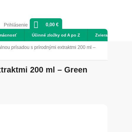
NÁKUPNÝ
0,00 €
Prihlásenie
KOŠÍK
mácnosť
Účinné zložky od A po Z
Zvieratá
No
álnou prísadou s prírodnými extraktmi 200 ml –
traktmi 200 ml – Green