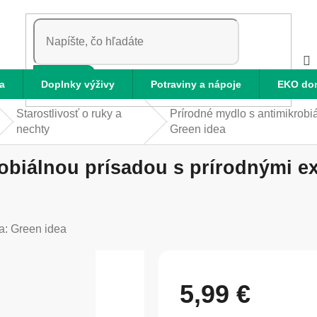
HĽADAŤ
a
Doplnky výživy
Potraviny a nápoje
EKO do
Starostlivosť o ruky a
Prírodné mydlo s antimikrobi
nechty
Green idea
obiálnou prísadou s prírodnými ex
a:
Green idea
5,99 €