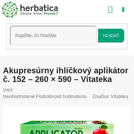
Prejsť
NÁKU
na
obsah
KOŠÍK
HĽADAŤ
Akupresúrny ihličkový aplikátor
č. 152 – 260 × 590 – Vitateka
5963
Priemerné
Neohodnotené
Podrobnosti hodnotenia
Značka:
Vitateka
hodnotenie
produktu
je
0,0
z