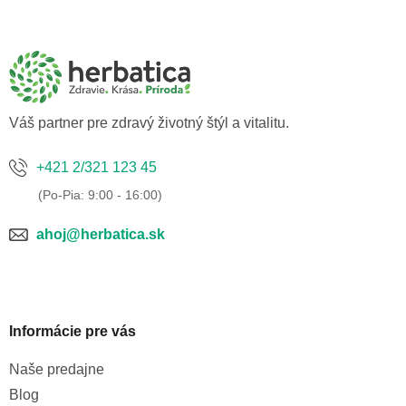
á
p
ä
t
i
e
Váš partner pre zdravý životný štýl a vitalitu.
+421 2/321 123 45
ahoj@herbatica.sk
Informácie pre vás
Naše predajne
Blog