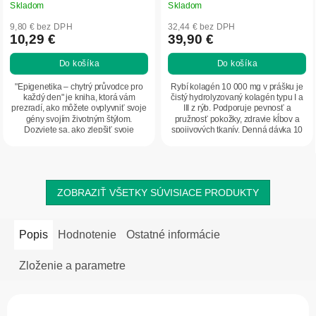
Skladom
Skladom
9,80 € bez DPH
32,44 € bez DPH
10,29 €
39,90 €
Do košíka
Do košíka
"Epigenetika – chytrý průvodce pro
Rybí kolagén 10 000 mg v prášku je
každý den" je kniha, ktorá vám
čistý hydrolyzovaný kolagén typu I a
prezradí, ako môžete ovplyvniť svoje
III z rýb. Podporuje pevnosť a
gény svojím životným štýlom.
pružnosť pokožky, zdravie kĺbov a
Dozviete sa, ako zlepšiť svoje
spojivových tkanív. Denná dávka 10
zdravie,...
000...
ZOBRAZIŤ VŠETKY SÚVISIACE PRODUKTY
Popis
Hodnotenie
Ostatné informácie
Zloženie a parametre