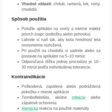
Vhodné oblasti:
chrbát, ramená, krk, nohy,
chodidlá
Spôsob použitia
Položte aplikátor na rovný a mierne mäkký
povrch (napr. podložku alebo pohovku).
Ľahnite si naň tak, aby bola hmotnosť tela
rovnomerne rozložená.
Pri použití na chodidlá si sadnite alebo sa
postavte na aplikátor na 5–10 minút.
Odporúčaná dĺžka jednej procedúry je 10–
30 minút podľa individuálnej tolerancie.
Kontraindikácie
Poškodená, zapálená alebo podráždená
pokožka v mieste aplikácie
Tromboflebitída, akútne
infekcie
alebo
zápalové ochorenia
Alergická
reakcia na použité materiály