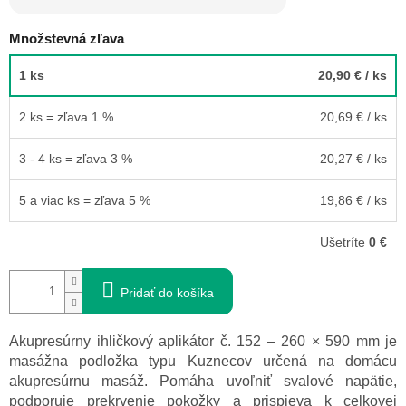
Množstevná zľava
1 ks
20,90 €
/ ks
2 ks = zľava 1 %
20,69 €
/ ks
3 - 4 ks = zľava 3 %
20,27 €
/ ks
5 a viac ks = zľava 5 %
19,86 €
/ ks
Ušetríte
0 €
Pridať do košíka
Akupresúrny ihličkový aplikátor č. 152 – 260 × 590 mm je
masážna podložka typu Kuznecov určená na domácu
akupresúrnu masáž. Pomáha uvoľniť svalové napätie,
podporuje prekrvenie pokožky a prispieva k celkovej