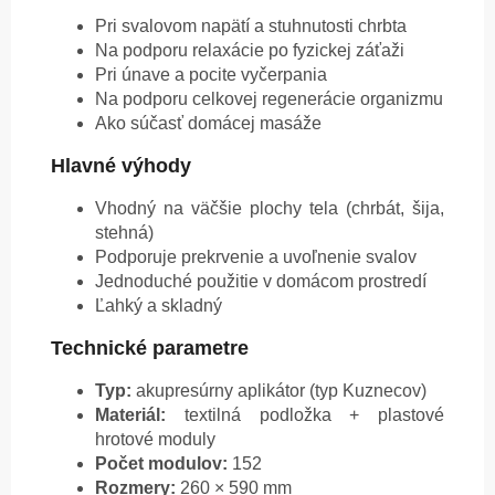
Pri svalovom napätí a stuhnutosti chrbta
Na podporu relaxácie po fyzickej záťaži
Pri únave a pocite vyčerpania
Na podporu celkovej regenerácie organizmu
Ako súčasť domácej masáže
Hlavné výhody
Vhodný na väčšie plochy tela (chrbát, šija,
stehná)
Podporuje prekrvenie a uvoľnenie svalov
Jednoduché použitie v domácom prostredí
Ľahký a skladný
Technické parametre
Typ:
akupresúrny aplikátor (typ Kuznecov)
Materiál:
textilná podložka + plastové
hrotové moduly
Počet modulov:
152
Rozmery:
260 × 590 mm