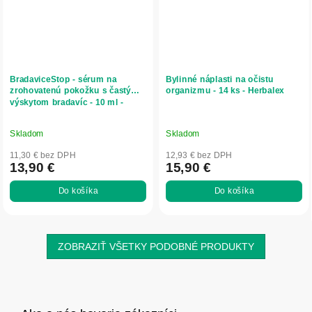
BradaviceStop - sérum na
Bylinné náplasti na očistu
zrohovatenú pokožku s častým
organizmu - 14 ks - Herbalex
výskytom bradavíc - 10 ml -
SwissMedicus
Skladom
Skladom
11,30 € bez DPH
12,93 € bez DPH
13,90 €
15,90 €
Do košíka
Do košíka
ZOBRAZIŤ VŠETKY PODOBNÉ PRODUKTY