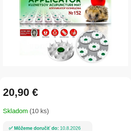
5
hviezdičiek.
20,90 €
Jednotková
Skladom
(10 ks)
cena:
Môžeme doručiť do:
10.8.2026