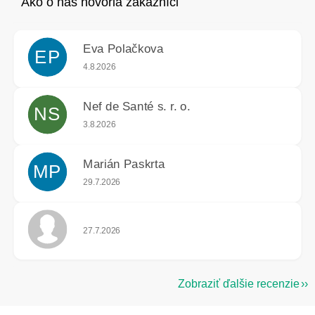
Eva Polačkova
EP
Hodnotenie obchodu je 5 z 5 hviezdičiek.
4.8.2026
Nef de Santé s. r. o.
NS
Hodnotenie obchodu je 5 z 5 hviezdičiek.
3.8.2026
Marián Paskrta
MP
Hodnotenie obchodu je 5 z 5 hviezdičiek.
29.7.2026
Hodnotenie obchodu je 5 z 5 hviezdičiek.
27.7.2026
Zobraziť ďalšie recenzie
Z