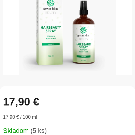
5
hviezdičiek.
17,90 €
Jednotková
17,90 € / 100 ml
cena:
Skladom
(5 ks)