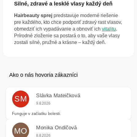
Silné, zdravé a lesklé vlasy každý deň
Hairbeauty sprej
predstavuje moderné riešenie
pre každého, kto chce podporiť zdravý rast vlasov,
obmedziť ich vypadávanie a obnoviť ich
vitalitu
.
Prírodné zloženie sa postará o to, aby vaše vlasy
zostali silné, pružné a krásne – každý deň.
Slávka Mateičková
SM
Hodnotenie obchodu je 5 z 5 hviezdičiek.
9.8.2026
Funguje v začiatku bolesti.
Monika Ondičová
MO
Hodnotenie obchodu je 5 z 5 hviezdičiek.
8.8.2026