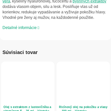
vera
, kyseliny hyalurónovej, fucocertu a
bylinných extraktov
dodáva vlasom objem, silu a lesk. Posilňuje vlas už od
korienkov, redukuje vypadávanie a vyživuje pokožku hlavy.
Vhodné pre ženy aj mužov, na každodenné použitie.
Detailné informácie
Súvisiaci tovar
Olej s extraktom z lastovičníka a
Ricínový olej na pokožku a vlasy
vitamínom E – 25 ml – Vitateka
– 100 ml – Vitateka