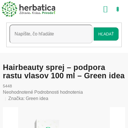
Prejsť
NÁKU
na
obsah
KOŠÍK
HĽADAŤ
Hairbeauty sprej – podpora
rastu vlasov 100 ml – Green idea
5448
Priemerné
Neohodnotené
Podrobnosti hodnotenia
hodnotenie
Značka:
Green idea
produktu
je
0,0
z