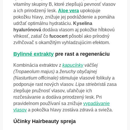
vitamíny skupiny B, ktoré zlepšujú pevnosť vlasov
a ich prirodzený lesk.
Aloe vera
upokojuje
pokožku hlavy, znižuje jej podráždenie a pomáha
udržať optimálnu hydratáciu.
Kyselina
hyalurónová
dodáva vlasom aj pokožke hĺbkovú
vlhkosť, zatiaľ čo
fucocert
pôsobí ako prírodný
zvlhčovač s okamžitým vyhladzujúcim efektom.
Bylinné extrakty
pre rast a regeneráciu
Kombinácia extraktov z
kapucínky
väčšej
(Tropaeolum majus)
a
žeruchy obyčajnej
(Nasturtium officinale)
stimuluje vlasové folikuly a
podporuje rast nových vlasov.
Lipa striebristá
zasa
zlepšuje pružnosť vlasov, uľahčuje ich
rozčesávanie a dodáva prirodzený lesk. Pri
pravidelnom používaní sa znižuje
vypadávanie
vlasov
a pokožka hlavy zostáva zdravá a svieža.
Účinky Hairbeauty spreja