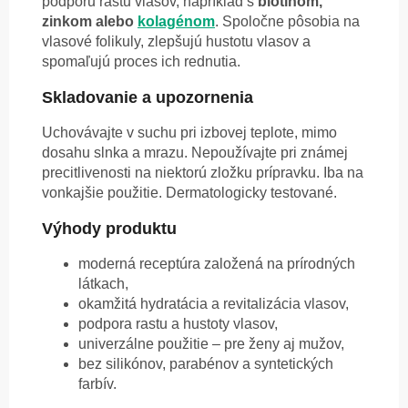
podporu rastu vlasov, napríklad s
biotínom,
zinkom alebo
kolagénom
. Spoločne pôsobia na
vlasové folikuly, zlepšujú hustotu vlasov a
spomaľujú proces ich rednutia.
Skladovanie a upozornenia
Uchovávajte v suchu pri izbovej teplote, mimo
dosahu slnka a mrazu. Nepoužívajte pri známej
precitlivenosti na niektorú zložku prípravku. Iba na
vonkajšie použitie. Dermatologicky testované.
Výhody produktu
moderná receptúra založená na prírodných
látkach,
okamžitá hydratácia a revitalizácia vlasov,
podpora rastu a hustoty vlasov,
univerzálne použitie – pre ženy aj mužov,
bez silikónov, parabénov a syntetických
farbív.