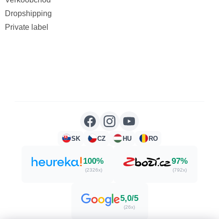
Dropshipping
Private label
SK
CZ
HU
RO
100%
97%
(2326x)
(792x)
5,0/5
(26x)