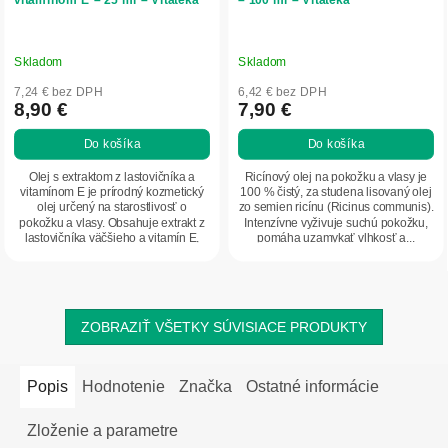
Skladom
Skladom
7,24 € bez DPH
6,42 € bez DPH
8,90 €
7,90 €
Do košíka
Do košíka
Olej s extraktom z lastovičníka a
Ricínový olej na pokožku a vlasy je
vitamínom E je prírodný kozmetický
100 % čistý, za studena lisovaný olej
olej určený na starostlivosť o
zo semien ricínu (Ricinus communis).
pokožku a vlasy. Obsahuje extrakt z
Intenzívne vyživuje suchú pokožku,
lastovičníka väčšieho a vitamín E,
pomáha uzamykať vlhkosť a...
ktoré...
ZOBRAZIŤ VŠETKY SÚVISIACE PRODUKTY
Popis
Hodnotenie
Značka
Ostatné informácie
Zloženie a parametre