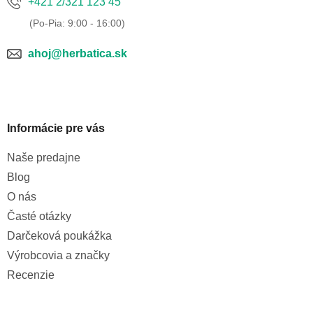
+421 2/321 123 45
ahoj@herbatica.sk
Informácie pre vás
Naše predajne
Blog
O nás
Časté otázky
Darčeková poukážka
Výrobcovia a značky
Recenzie