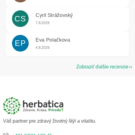
Cyril Strážovský
CS
Hodnotenie obchodu je 5 z 5 hviezdičiek.
7.8.2026
Eva Polačkova
EP
Hodnotenie obchodu je 5 z 5 hviezdičiek.
4.8.2026
Zobraziť ďalšie recenzie
Z
á
p
ä
t
i
e
Váš partner pre zdravý životný štýl a vitalitu.