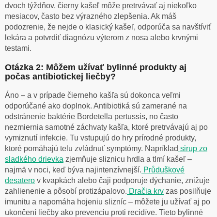
dvoch týždňov, čierny kašeľ môže pretrvávať aj niekoľko
mesiacov, často bez výrazného zlepšenia. Ak máš
podozrenie, že nejde o klasický kašeľ, odporúča sa navštíviť
lekára a potvrdiť diagnózu výterom z nosa alebo krvnými
testami.
Otázka 2: Môžem užívať bylinné produkty aj
počas antibiotickej liečby?
Áno – a v prípade čierneho kašľa sú dokonca veľmi
odporúčané ako doplnok. Antibiotiká sú zamerané na
odstránenie baktérie Bordetella pertussis, no často
nezmiernia samotné záchvaty kašľa, ktoré pretrvávajú aj po
vymiznutí infekcie. Tu vstupujú do hry prírodné produkty,
ktoré pomáhajú telu zvládnuť symptómy. Napríklad
sirup zo
sladkého drievka
zjemňuje sliznicu hrdla a tlmí kašeľ –
najmä v noci, keď býva najintenzívnejší.
Průduškové
desatero
v kvapkách alebo čaji podporuje dýchanie, znižuje
zahlienenie a pôsobí protizápalovo.
Dračia krv
zas posilňuje
imunitu a napomáha hojeniu slizníc – môžete ju užívať aj po
ukončení liečby ako prevenciu proti recidíve. Tieto bylinné