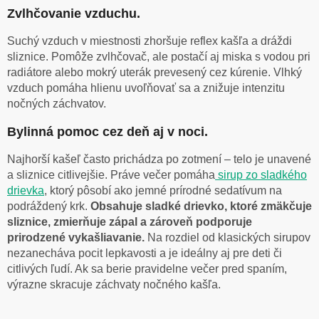
Zvlhčovanie vzduchu.
Suchý vzduch v miestnosti zhoršuje reflex kašľa a dráždi
sliznice. Pomôže zvlhčovač, ale postačí aj miska s vodou pri
radiátore alebo mokrý uterák prevesený cez kúrenie. Vlhký
vzduch pomáha hlienu uvoľňovať sa a znižuje intenzitu
nočných záchvatov.
Bylinná pomoc cez deň aj v noci.
Najhorší kašeľ často prichádza po zotmení – telo je unavené
a sliznice citlivejšie. Práve večer pomáha
sirup zo sladkého
drievka
, ktorý pôsobí ako jemné prírodné sedatívum na
podráždený krk.
Obsahuje sladké drievko, ktoré zmäkčuje
sliznice, zmierňuje zápal a zároveň podporuje
prirodzené vykašliavanie.
Na rozdiel od klasických sirupov
nezanecháva pocit lepkavosti a je ideálny aj pre deti či
citlivých ľudí. Ak sa berie pravidelne večer pred spaním,
výrazne skracuje záchvaty nočného kašľa.