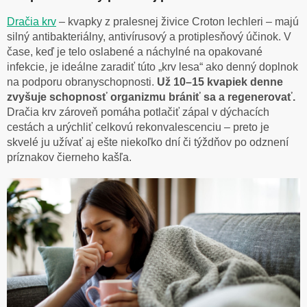
Dračia krv
– kvapky z pralesnej živice Croton lechleri – majú
silný antibakteriálny, antivírusový a protiplesňový účinok. V
čase, keď je telo oslabené a náchylné na opakované
infekcie, je ideálne zaradiť túto „krv lesa“ ako denný doplnok
na podporu obranyschopnosti.
Už 10–15 kvapiek denne
zvyšuje schopnosť organizmu brániť sa a regenerovať.
Dračia krv zároveň pomáha potlačiť zápal v dýchacích
cestách a urýchliť celkovú rekonvalescenciu – preto je
skvelé ju užívať aj ešte niekoľko dní či týždňov po odznení
príznakov čierneho kašľa.