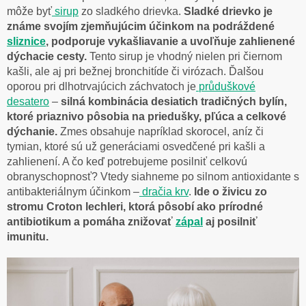
môže byť
sirup
zo sladkého drievka
.
Sladké drievko je
známe svojím zjemňujúcim účinkom na podráždené
sliznice
, podporuje vykašliavanie a uvoľňuje zahlienené
dýchacie cesty.
Tento sirup je vhodný nielen pri čiernom
kašli, ale aj pri bežnej bronchitíde či virózach. Ďalšou
oporou pri dlhotrvajúcich záchvatoch je
průduškové
desatero
–
silná kombinácia desiatich tradičných bylín,
ktoré priaznivo pôsobia na priedušky, pľúca a celkové
dýchanie.
Zmes obsahuje napríklad skorocel, aníz či
tymian, ktoré sú už generáciami osvedčené pri kašli a
zahlienení. A čo keď potrebujeme posilniť celkovú
obranyschopnosť? Vtedy siahneme po silnom antioxidante s
antibakteriálnym účinkom –
dračia krv
.
Ide o živicu zo
stromu Croton lechleri, ktorá pôsobí ako prírodné
antibiotikum a pomáha znižovať
zápal
aj posilniť
imunitu.