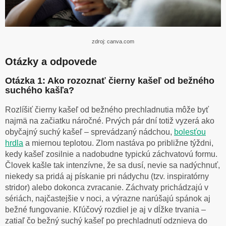
zdroj: canva.com
Otázky a odpovede
Otázka 1: Ako rozoznať čierny kašeľ od bežného
suchého kašľa?
Rozlíšiť čierny kašeľ od bežného prechladnutia môže byť
najmä na začiatku náročné. Prvých pár dní totiž vyzerá ako
obyčajný suchý kašeľ – sprevádzaný nádchou,
bolesťou
hrdla
a miernou teplotou. Zlom nastáva po približne týždni,
kedy kašeľ zosilnie a nadobudne typickú záchvatovú formu.
Človek kašle tak intenzívne, že sa dusí, nevie sa nadýchnuť,
niekedy sa pridá aj pískanie pri nádychu (tzv. inspiratórny
stridor) alebo dokonca zvracanie. Záchvaty prichádzajú v
sériách, najčastejšie v noci, a výrazne narúšajú spánok aj
bežné fungovanie. Kľúčový rozdiel je aj v dĺžke trvania –
zatiaľ čo bežný suchý kašeľ po prechladnutí odznieva do