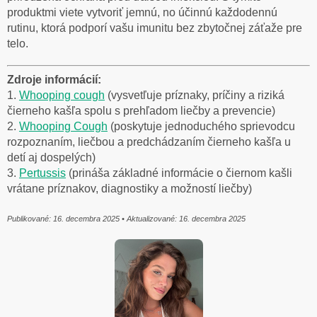
produktmi viete vytvoriť jemnú, no účinnú každodennú
rutinu, ktorá podporí vašu imunitu bez zbytočnej záťaže pre
telo.
Zdroje informácií:
1.
Whooping cough
(vysvetľuje príznaky, príčiny a riziká
čierneho kašľa spolu s prehľadom liečby a prevencie)
2.
Whooping Cough
(poskytuje jednoduchého sprievodcu
rozpoznaním, liečbou a predchádzaním čierneho kašľa u
detí aj dospelých)
3.
Pertussis
(prináša základné informácie o čiernom kašli
vrátane príznakov, diagnostiky a možností liečby)
Publikované: 16. decembra 2025 • Aktualizované: 16. decembra 2025