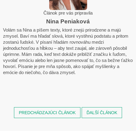
Článok pre vás pripravila
Nina Peniaková
Volám sa Nina a píšem texty, ktoré znejú prirodzene a majú
zmysel. Baví ma hľadať slová, ktoré vystihnú podstatu a pritom
zostanú ľudské. V písaní hľadám rovnováhu medzi
jednoduchosťou a hĺbkou – aby text zaujal, ale zároveň pôsobil
úprimne. Mám rada, keď text dokáže priblížiť značku k ľuďom,
vyvolať emóciu alebo len jasne pomenovať to, čo sa bežne ťažko
hovorí. Písanie je pre mňa spôsob, ako spájať myšlienky a
emócie do niečoho, čo dáva zmysel.
PREDCHÁDZAJÚCI ČLÁNOK
ĎALŠÍ ČLÁNOK
Z