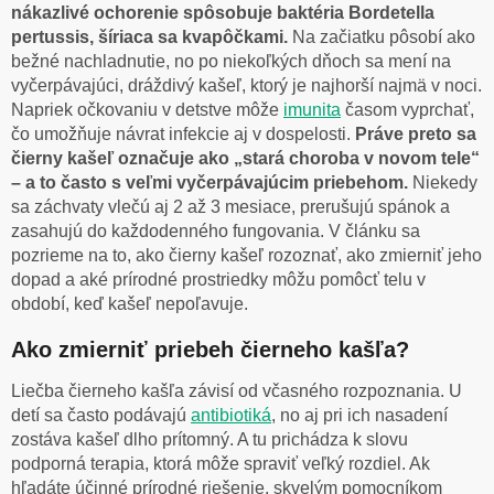
nákazlivé ochorenie spôsobuje baktéria Bordetella
pertussis, šíriaca sa kvapôčkami.
Na začiatku pôsobí ako
bežné nachladnutie, no po niekoľkých dňoch sa mení na
vyčerpávajúci, dráždivý kašeľ, ktorý je najhorší najmä v noci.
Napriek očkovaniu v detstve môže
imunita
časom vyprchať,
čo umožňuje návrat infekcie aj v dospelosti.
Práve preto sa
čierny kašeľ označuje ako „stará choroba v novom tele“
– a to často s veľmi vyčerpávajúcim priebehom.
Niekedy
sa záchvaty vlečú aj 2 až 3 mesiace, prerušujú spánok a
zasahujú do každodenného fungovania. V článku sa
pozrieme na to, ako čierny kašeľ rozoznať, ako zmierniť jeho
dopad a aké prírodné prostriedky môžu pomôcť telu v
období, keď kašeľ nepoľavuje.
Ako zmierniť priebeh čierneho kašľa?
Liečba čierneho kašľa závisí od včasného rozpoznania. U
detí sa často podávajú
antibiotiká
, no aj pri ich nasadení
zostáva kašeľ dlho prítomný. A tu prichádza k slovu
podporná terapia, ktorá môže spraviť veľký rozdiel. Ak
hľadáte účinné prírodné riešenie, skvelým pomocníkom