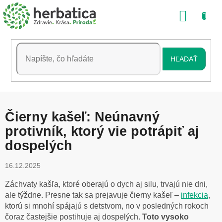
Prejsť
NÁKU
na
obsah
KOŠÍK
HĽADAŤ
Čierny kašeľ: Neúnavný
protivník, ktorý vie potrápiť aj
dospelých
16.12.2025
Záchvaty kašľa, ktoré oberajú o dych aj silu, trvajú nie dni,
ale týždne. Presne tak sa prejavuje čierny kašeľ –
infekcia
,
ktorú si mnohí spájajú s detstvom, no v posledných rokoch
čoraz častejšie postihuje aj dospelých.
Toto vysoko