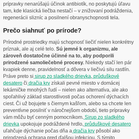
prípravky nenarúšajú účinok antibiotík, no poskytujú úľavu
tam, kde klasická liečba nestačí – v znižovaní podráždenia,
regenerácii slizníc a posilnení obranyschopnosti tela.
Prečo siahnuť po prírode?
Prírodné prostriedky majú schopnosť liečiť nielen konkrétny
príznak, ale aj celé telo.
Sú jemné k organizmu, ale
zároveň dostatočne účinné na to, aby podporili
prirodzené samoliečebné procesy.
Niekedy stačí len pár
kvapiek denne, pravidelnosť a dôvera v liečivú silu rastlín.
Práve preto si
sirup zo sladkého drievka
,
průduškové
desatero
či
dračia krv
získali pevné miesto v domácej
lekárničke mnohých ľudí – nielen ako alternatíva, ale ako
spoľahlivý základ starostlivosti počas ochorení dýchacích
ciest. Či už bojujete s čiernym kašľom, alebo sa chcete len
preventívne posilniť v náročnejšom období, tieto prípravky
vám môžu byť cenným pomocníkom.
Sirup zo sladkého
drievka
upokojuje podráždené hrdlo,
průduškové desatero
uľahčuje dýchanie počas dňa a
dračia krv
pôsobí ako
prirodzená ochrana pred ďalšou infekciou. S týmito