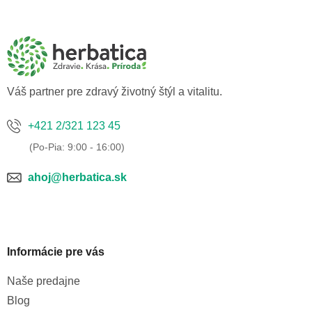
á
p
ä
t
i
e
Váš partner pre zdravý životný štýl a vitalitu.
+421 2/321 123 45
ahoj@herbatica.sk
Informácie pre vás
Naše predajne
Blog