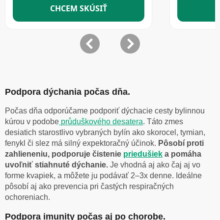
Podpora dýchania počas dňa.
Počas dňa odporúčame podporiť dýchacie cesty bylinnou
kúrou v podobe
průduškového desatera
. Táto zmes
desiatich starostlivo vybraných bylín ako skorocel, tymian,
fenykl či slez má silný expektoračný účinok.
Pôsobí proti
zahlieneniu, podporuje čistenie
priedušiek
a pomáha
uvoľniť stiahnuté dýchanie.
Je vhodná aj ako čaj aj vo
forme kvapiek, a môžete ju podávať 2–3x denne. Ideálne
pôsobí aj ako prevencia pri častých respiračných
ochoreniach.
Podpora imunity počas aj po chorobe.