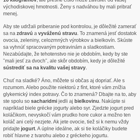
východiskovej hmotnosti. Ženy s nadváhou by mali pribrať
menej.
Aby ste udržali priberanie pod kontrolou, je dôležité zamerať
sa na
zdravú
a
vyváženú
stravu
. To znamená jesť dostatok
ovocia, zeleniny, celozrnných výrobkov a bielkovín. Skúste
sa vyhnúť spracovaným potravinám a sladkostiam.
Nezabúdajte, že tehotenstvo nie je obdobím, kedy by ste
"mali jesť za dvoch", ale skôr obdobím, kedy je dôležité
sústrediť sa na kvalitu vašej stravy
.
Chuť na sladké? Áno, môžete si občas aj dopriať. Ale s
rozumom. Alebo použite niektorú z fínt, ktoré vám znížia
glykemický index potravy. Čo to znamená? Dbajte na to, aby
ste spolu so
sacharidmi
jedli aj
bielkovinu
. Nakúpte si
napríklad biele grécke jogurty alebo syr. Zjedzte jogurt pred
koláčikom, nevyskočí vám prudko hore cukor a možno ten
koláč ani celý nezjete. Ak jete ovocie, tiež si k nemu vždy
pridajte
jogurt
. A úplne ideálne, ak si tie koláčiky budete
robiť hlavne z tvarohu alebo z gréckeho jogurtu.