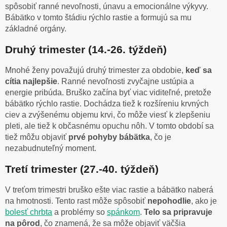
spôsobiť ranné nevoľnosti, únavu a emocionálne výkyvy.
Bábätko v tomto štádiu rýchlo rastie a formujú sa mu
základné orgány.
Druhý trimester (14.-26. týždeň)
Mnohé ženy považujú druhý trimester za obdobie,
keď sa
cítia najlepšie
. Ranné nevoľnosti zvyčajne ustúpia a
energie pribúda. Bruško začína byť viac viditeľné, pretože
bábätko rýchlo rastie. Dochádza tiež k rozšíreniu krvných
ciev a zvýšenému objemu krvi, čo môže viesť k zlepšeniu
pleti, ale tiež k občasnému opuchu nôh. V tomto období sa
tiež môžu objaviť
prvé pohyby bábätka
, čo je
nezabudnuteľný moment.
Tretí trimester (27.-40. týždeň)
V treťom trimestri bruško ešte viac rastie a bábätko naberá
na hmotnosti. Tento rast môže spôsobiť
nepohodlie
, ako je
bolesť chrbta
a problémy so
spánkom
.
Telo sa pripravuje
na pôrod
, čo znamená, že sa môže objaviť väčšia