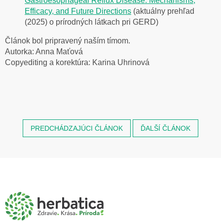
Gastroesophageal Reflux Disease: Mechanisms,
Efficacy, and Future Directions
(aktuálny prehľad
(2025) o prírodných látkach pri GERD)
Článok bol pripravený naším tímom.
Autorka: Anna Maťová
Copyediting a korektúra: Karina Uhrinová
PREDCHÁDZAJÚCI ČLÁNOK
ĎALŠÍ ČLÁNOK
Z
á
p
ä
t
i