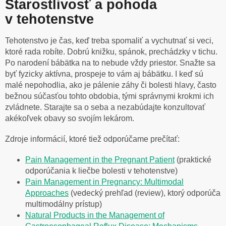
Starostlivosť a pohoda
v tehotenstve
Tehotenstvo je čas, keď treba spomaliť a vychutnať si veci,
ktoré rada robíte. Dobrú knižku, spánok, prechádzky v tichu.
Po narodení bábätka na to nebude vždy priestor. Snažte sa
byť fyzicky aktívna, prospeje to vám aj bábätku. I keď sú
malé nepohodlia, ako je pálenie záhy či bolesti hlavy, často
bežnou súčasťou tohto obdobia, tými správnymi krokmi ich
zvládnete. Starajte sa o seba a nezabúdajte konzultovať
akékoľvek obavy so svojím lekárom.
Zdroje informácií, ktoré tiež odporúčame prečítať:
Pain Management in the Pregnant Patient
(praktické
odporúčania k liečbe bolesti v tehotenstve)
Pain Management in Pregnancy: Multimodal
Approaches
(vedecký prehľad (review), ktorý odporúča
multimodálny prístup)
Natural Products in the Management of