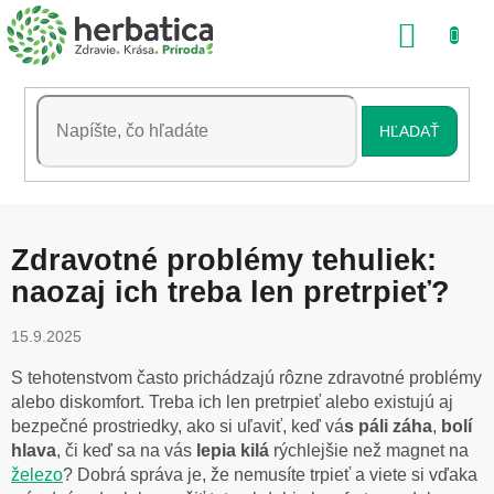
Prejsť
NÁKU
na
obsah
KOŠÍK
HĽADAŤ
Zdravotné problémy tehuliek:
naozaj ich treba len pretrpieť?
15.9.2025
S tehotenstvom často prichádzajú rôzne zdravotné problémy
alebo diskomfort. Treba ich len pretrpieť alebo existujú aj
bezpečné prostriedky, ako si uľaviť, keď vá
s páli záha
,
bolí
hlava
, či keď sa na vás
lepia kilá
rýchlejšie než magnet na
železo
? Dobrá správa je, že nemusíte trpieť a viete si vďaka