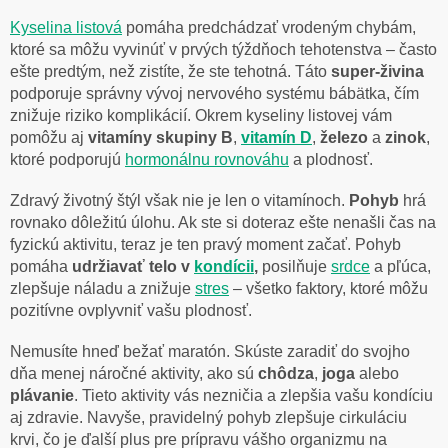
Kyselina listová
pomáha predchádzať vrodeným chybám,
ktoré sa môžu vyvinúť v prvých týždňoch tehotenstva – často
ešte predtým, než zistíte, že ste tehotná. Táto
super-živina
podporuje správny vývoj nervového systému bábätka, čím
znižuje riziko komplikácií. Okrem kyseliny listovej vám
pomôžu aj
vitamíny skupiny B
,
vitamín D
,
železo
a
zinok
,
ktoré podporujú
hormonálnu rovnováhu
a plodnosť.
Zdravý životný štýl však nie je len o vitamínoch.
Pohyb
hrá
rovnako dôležitú úlohu. Ak ste si doteraz ešte nenašli čas na
fyzickú aktivitu, teraz je ten pravý moment začať. Pohyb
pomáha
udržiavať
telo
v
kondícii
,
posilňuje
srdce
a pľúca,
zlepšuje náladu a znižuje
stres
– všetko faktory, ktoré môžu
pozitívne ovplyvniť vašu plodnosť.
Nemusíte hneď bežať maratón. Skúste zaradiť do svojho
dňa menej náročné aktivity, ako sú
chôdza
,
joga
alebo
plávanie
. Tieto aktivity vás nezničia a zlepšia vašu kondíciu
aj zdravie. Navyše, pravidelný pohyb zlepšuje cirkuláciu
krvi, čo je ďalší plus pre prípravu vášho organizmu na