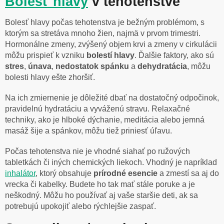
Bolesť hlavy
v tehotenstve
Bolesť hlavy počas tehotenstva je bežným problémom, s
ktorým sa stretáva mnoho žien, najmä v prvom trimestri.
Hormonálne zmeny, zvýšený objem krvi a zmeny v cirkulácii
môžu prispieť k vzniku
bolestí
hlavy
. Ďalšie faktory, ako sú
stres
,
únava
,
nedostatok spánku
a
dehydratácia
, môžu
bolesti hlavy ešte zhoršiť.
Na ich zmiernenie je dôležité dbať na dostatočný odpočinok,
pravidelnú hydratáciu a vyváženú stravu. Relaxačné
techniky, ako je hlboké dýchanie, meditácia alebo jemná
masáž šije a spánkov, môžu tiež priniesť úľavu.
Počas tehotenstva nie je vhodné siahať po ružových
tabletkách či iných chemických liekoch. Vhodný je napríklad
inhalátor
, ktorý obsahuje
prírodné esencie
a zmestí sa aj do
vrecka či kabelky. Budete ho tak mať stále poruke a je
neškodný. Môžu ho používať aj vaše staršie deti, ak sa
potrebujú upokojiť alebo rýchlejšie zaspať.