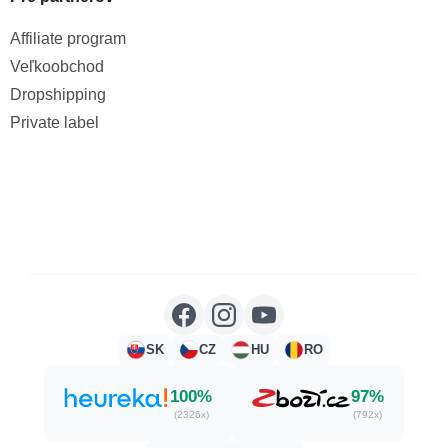
Affiliate program
Veľkoobchod
Dropshipping
Private label
SK
CZ
HU
RO
100%
97%
(2326x)
(792x)