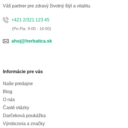
e
Váš partner pre zdravý životný štýl a vitalitu.
+421 2/321 123 45
ahoj@herbatica.sk
Informácie pre vás
Naše predajne
Blog
O nás
Časté otázky
Darčeková poukážka
Výrobcovia a značky