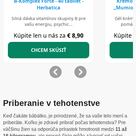
Priberanie v tehotenstve
Keď čakáte bábätko, je prirodzené, že sa vaše telo mení a
priberáte. Koľko je zdravé pribrať počas tehotenstva? Pre
väčšinu žien sa odporúča prírastok hmotnosti medzi
11 až
16 kilogramov
, ale presné číslo môže závisieť od vašej