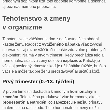
prírodným doplnkom užiť toto obdobie komfortne a dokonca
aj bez nadmerného priberania.
Tehotenstvo a zmeny
v organizme
Tehotenstvo je väčšinou jedno z najšťastnejších období
každej ženy. Radosť z
vytúženého bábätka
však zvyknú
sprevádzať aj rôzne väčšie či menšie zdravotné problémy či
diskomfort. Najmä v prvom trimestri, kedy prechádza telo aj
hormonálna sústava ženy doslova
explóziou
. Kritický je
však aj posledný trimester, keď je už bábätko ťažšie, bruško
väčšie a môže tak pre ženu predstavovať aj určitú záťaž.
Prvý trimester (0.-13. týždeň)
V prvom trimestri dochádza k mnohým
hormonálnym
zmenám
. Telo začína produkovať viac hormónov, ako je
progesterón
a
estrogén
, čo zabezpečuje lepšiu prípravu
maternice na rast plodu. Tieto hormonálne zmeny môžu