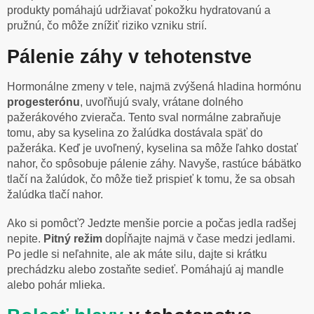
produkty pomáhajú udržiavať pokožku hydratovanú a
pružnú, čo môže znížiť riziko vzniku strií.
Pálenie záhy v tehotenstve
Hormonálne zmeny v tele, najmä zvýšená hladina hormónu
progesterónu
, uvoľňujú svaly, vrátane dolného
pažerákového zvierača. Tento sval normálne zabraňuje
tomu, aby sa kyselina zo žalúdka dostávala späť do
pažeráka. Keď je uvoľnený, kyselina sa môže ľahko dostať
nahor, čo spôsobuje pálenie záhy. Navyše, rastúce bábätko
tlačí na žalúdok, čo môže tiež prispieť k tomu, že sa obsah
žalúdka tlačí nahor.
Ako si pomôcť? Jedzte menšie porcie a počas jedla radšej
nepite.
Pitný
režim
dopĺňajte najmä v čase medzi jedlami.
Po jedle si neľahnite, ale ak máte silu, dajte si krátku
prechádzku alebo zostaňte sedieť. Pomáhajú aj mandle
alebo pohár mlieka.