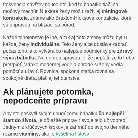
frekvencia návštev na toalete, keďže bábätko tlačí na
močový mechúr. Niektoré ženy môžu zažiť aj
tréningové
kontrakcie
, známe ako Braxton-Hicksove kontrakcie, ktoré
sú prípravou na blížiaci sa pôrod.
Každé tehotenstvo je iné, a tak aj tieto zmeny môžu byť u
každej ženy
individuálne
. Telo ženy síce dostáva zabrať
počas toho, ako vytvára čo najlepšie podmienky pre
zdravý
vývoj
bábätka
. No dobrou správou je, že neplatí, že to treba
pretrpieť. Vďaka modernej vede a prírode si ženy vedia
pomôcť a uľaviť. Rovnica, spokoná matka rovná sa
spokojné dieťa, platí aj tehotenstve.
Ak plánujete potomka,
nepodceňte prípravu
Aby ste poskytli svojmu budúcemu bábätku
čo najlepší
štart do života
, je dôležité pripraviť svoje telo už vopred.
Jedným z kľúčových krokov je zahrnúť do svojho denného
režimu
vitamíny
, ako je
kyselina listová
.