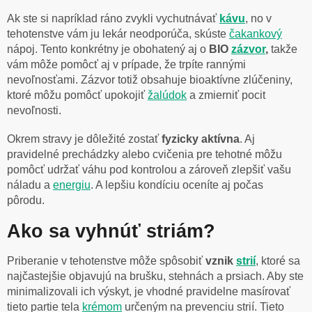
Ak ste si napríklad ráno zvykli vychutnávať
kávu
, no v
tehotenstve vám ju lekár neodporúča, skúste
čakankový
nápoj
. Tento konkrétny je obohatený aj o
BIO
zázvor
,
takže
vám môže pomôcť aj v prípade, že trpíte rannými
nevoľnosťami. Zázvor totiž obsahuje bioaktívne zlúčeniny,
ktoré môžu pomôcť upokojiť
žalúdok
a zmierniť pocit
nevoľnosti.
Okrem stravy je dôležité zostať
fyzicky
aktívna
. Aj
pravidelné prechádzky alebo cvičenia pre tehotné môžu
pomôcť udržať váhu pod kontrolou a zároveň zlepšiť vašu
náladu a
energiu
. A lepšiu kondíciu oceníte aj počas
pôrodu.
Ako sa vyhnúť striám?
Priberanie v tehotenstve môže spôsobiť
vznik
strií
, ktoré sa
najčastejšie objavujú na brušku, stehnách a prsiach. Aby ste
minimalizovali ich výskyt, je vhodné pravidelne masírovať
tieto partie tela
krémom
určeným na prevenciu strií. Tieto