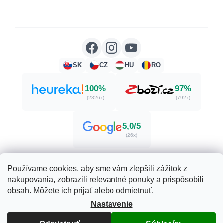
SK
CZ
HU
RO
100%
97%
(2326x)
(792x)
5,0/5
(26x)
Používame cookies, aby sme vám zlepšili zážitok z
nakupovania, zobrazili relevantné ponuky a prispôsobili
Vytvoril Shoptet
obsah. Môžete ich prijať alebo odmietnuť.
Nastavenie
Copyright 2026
Herbatica.sk
. Všetky práva vyhradené.