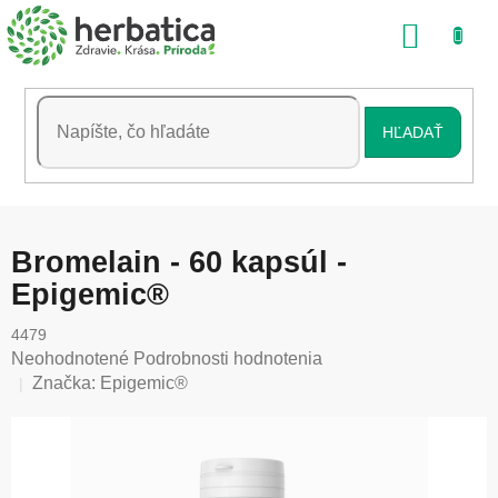
Prejsť
NÁKU
na
obsah
KOŠÍK
HĽADAŤ
Bromelain - 60 kapsúl -
Epigemic®
4479
Priemerné
Neohodnotené
Podrobnosti hodnotenia
hodnotenie
Značka:
Epigemic®
produktu
je
0,0
z