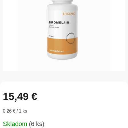
5
hviezdičiek.
15,49 €
Jednotková
0,26 € / 1 ks
cena:
Skladom
(6 ks)