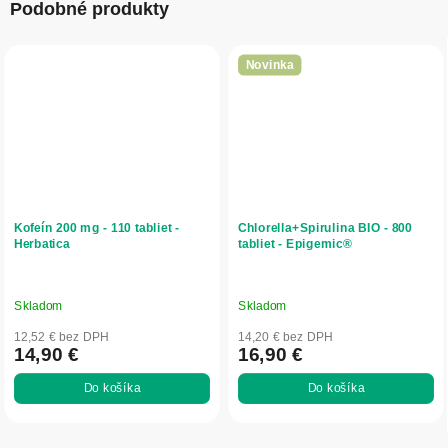
Podobné produkty
Novinka
Kofeín 200 mg - 110 tabliet -
Chlorella+Spirulina BIO - 800
Herbatica
tabliet - Epigemic®
Skladom
Skladom
12,52 € bez DPH
14,20 € bez DPH
14,90 €
16,90 €
Do košíka
Do košíka