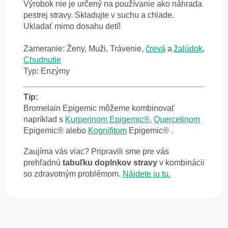
Výrobok nie je určený na používanie ako náhrada
pestrej stravy. Skladujte v suchu a chlade.
Ukladať mimo dosahu detí!
Zameranie: Ženy, Muži, Trávenie,
črevá
a
žalúdok
,
Chudnutie
Typ: Enzýmy
Tip:
Bromelain Epigemic môžeme kombinovať
napríklad s
Kurperinom Epigemic®
,
Quercetinom
Epigemic® alebo
Kognifitom
Epigemic® .
Zaujíma vás viac? Pripravili sme pre vás
prehľadnú
tabuľku doplnkov stravy
v kombinácii
so zdravotným problémom.
Nájdete ju tu.