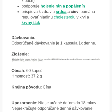
kĺboch)
podporuje
hojenie rán a popálenín
prispieva k zdraviu
srdca
a ciev
, pomáha
regulovať hladinu
cholesterolu
v krvi a
krvný tlak
Dávkovanie:
Odporúčané dávkovanie je 1 kapsula 1x denne.
Zloženie:
Obsah:
60 kapsúl
Hmotnosť: 37,2 g
Krajina pôvodu
: Čína
Upozornenie:
Nie je určené deťom do 18 rokov.
Neprekračujte odporúčané denné dávkovanie.