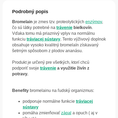
Podrobný popis
Bromelain
je zmes tzv. proteolytických
enzýmov
,
čo sú látky potrebné na
trávenie
bielkovín
.
Vďaka tomu má priaznivý vplyv na normálnu
funkciu
tráviacej sústavy
. Tento výživový doplnok
obsahuje vysoko kvalitný bromelaín získavaný
šetrným spôsobom z plodov ananásu.
Produkt je určený pre všetkých, ktorí chcú
podporiť svoje
trávenie
a využitie živín z
potravy.
Benefity
bromelainu na ľudský organizmus:
podporuje normálne funkcie
tráviacej
sústavy
pomáha zmierňovať
zápal
a opuch ( aj v