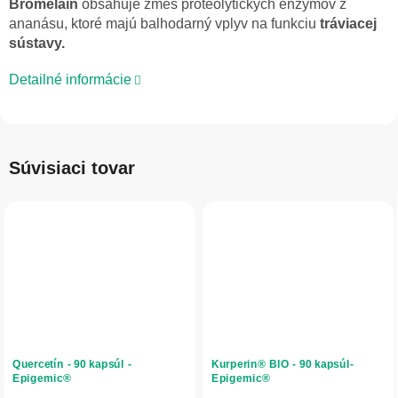
Bromelain
obsahuje zmes proteolytických enzýmov z
ananásu, ktoré majú balhodarný vplyv na funkciu
tráviacej
sústavy.
Detailné informácie
Súvisiaci tovar
Quercetín - 90 kapsúl -
Kurperin® BIO - 90 kapsúl-
Epigemic®
Epigemic®