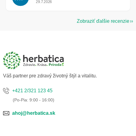
Hodnotenie obchodu je 5 z 5 hviezdičiek.
29.7.2026
Zobraziť ďalšie recenzie
Z
á
p
ä
t
i
e
Váš partner pre zdravý životný štýl a vitalitu.
+421 2/321 123 45
ahoj@herbatica.sk