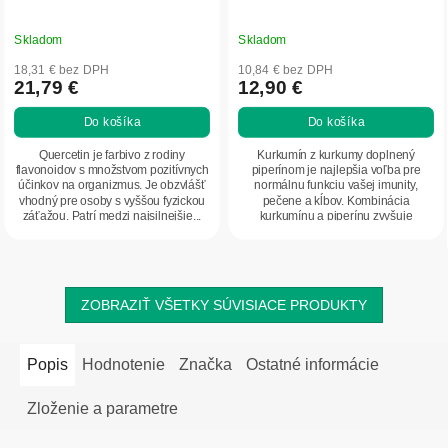
Skladom
Skladom
18,31 € bez DPH
10,84 € bez DPH
21,79 €
12,90 €
Do košíka
Do košíka
Quercetin je farbivo z rodiny
Kurkumín z kurkumy doplnený
flavonoidov s množstvom pozitívnych
piperínom je najlepšia voľba pre
účinkov na organizmus. Je obzvlášť
normálnu funkciu vašej imunity,
vhodný pre osoby s vyššou fyzickou
pečene a kĺbov. Kombinácia
záťažou. Patrí medzi najsilnejšie...
kurkumínu a piperínu zvyšuje
biologickú vstrebateľnosť a...
ZOBRAZIŤ VŠETKY SÚVISIACE PRODUKTY
Popis
Hodnotenie
Značka
Ostatné informácie
Zloženie a parametre