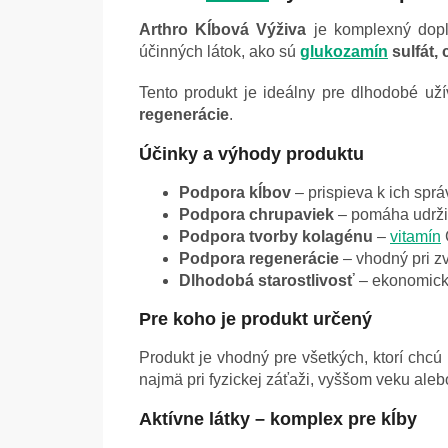
Arthro Kĺbová Výživa
je komplexný dop
účinných látok, ako sú
glukozamín
sulfát,
Tento produkt je ideálny pre dlhodobé u
regenerácie
.
Účinky a výhody produktu
Podpora kĺbov
– prispieva k ich správ
Podpora chrupaviek
– pomáha udržia
Podpora tvorby kolagénu
–
vitamín
Podpora regenerácie
– vhodný pri zv
Dlhodobá starostlivosť
– ekonomické
Pre koho je produkt určený
Produkt je vhodný pre všetkých, ktorí chcú
najmä pri fyzickej záťaži, vyššom veku al
Aktívne látky – komplex pre kĺby