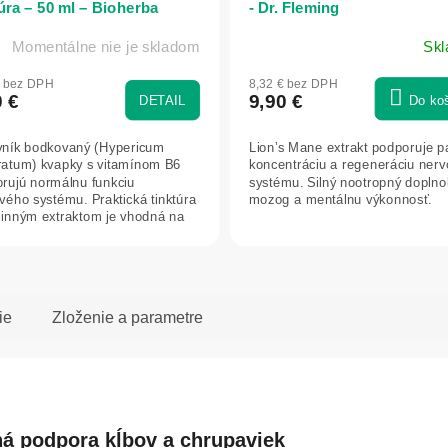
túra – 50 ml – Bioherba
- Dr. Fleming
Momentálne nie je skladom
Sk
€ bez DPH
8,32 € bez DPH
0 €
9,90 €
DETAIL
Do ko
ník bodkovaný (Hypericum
Lion’s Mane extrakt podporuje 
ratum) kvapky s vitamínom B6
koncentráciu a regeneráciu ner
rujú normálnu funkciu
systému. Silný nootropný doplno
vého systému. Praktická tinktúra
mozog a mentálnu výkonnosť.
tlinným extraktom je vhodná na
denné...
ie
Zloženie a parametre
á podpora kĺbov a chrupaviek