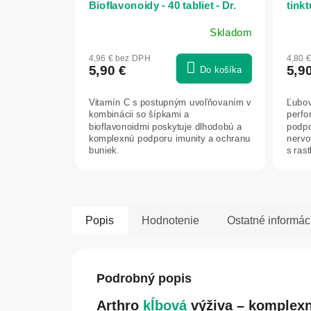
Bioflavonoidy - 40 tabliet - Dr.
tink
Fleming
Skladom
4,96 € bez DPH
4,80 
5,90 €
5,9
Do košíka
Vitamín C s postupným uvoľňovaním v
Ľubov
kombinácii so šípkami a
perfo
bioflavonoidmi poskytuje dlhodobú a
podpo
komplexnú podporu imunity a ochranu
nervo
buniek.
s ras
každo
Popis
Hodnotenie
Ostatné informác
Podrobný popis
Arthro
kĺbová
výživa – komplexn