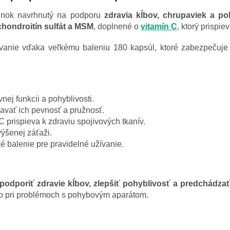
lnok navrhnutý na podporu
zdravia kĺbov, chrupaviek a p
 chondroitín sulfát a MSM
, doplnené o
vitamín C
, ktorý prispie
žívanie vďaka veľkému baleniu 180 kapsúl, ktoré zabezpečuj
nej funkcii a pohyblivosti.
vať ich pevnosť a pružnosť.
C prispieva k zdraviu spojivových tkanív.
ýšenej záťaži.
 balenie pre pravidelné užívanie.
podporiť zdravie kĺbov, zlepšiť pohyblivosť a predchádza
ebo pri problémoch s pohybovým aparátom.