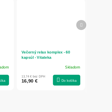
Ďalší
produkt
Večerný relax komplex - 60
kapsúl - Vitateka
ladom
Skladom
13,74 € bez DPH
16,90 €
šíka
Do košíka