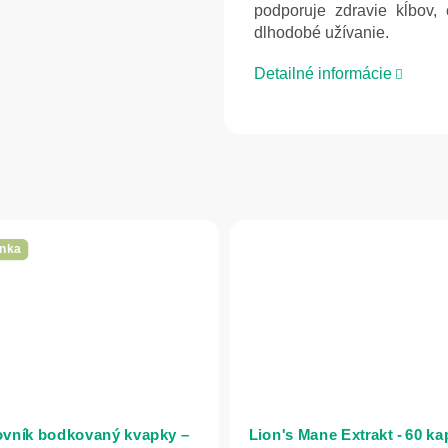
podporuje zdravie kĺbov,
dlhodobé užívanie.
Detailné informácie
nka
vník bodkovaný kvapky –
Lion's Mane Extrakt - 60 ka