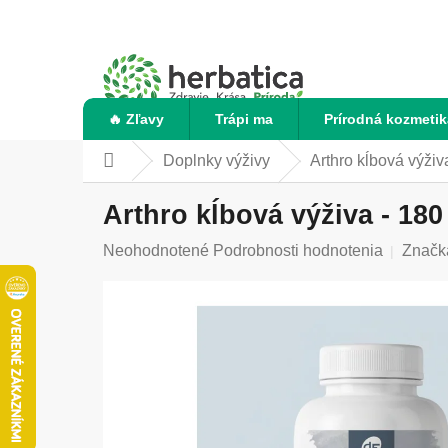
Prejsť
na
obsah
🔥 Zľavy
Trápi ma
Prírodná kozmetik
Doplnky výživy
Arthro kĺbová výživ
Domov
Arthro kĺbová výživa - 180
Priemerné
Neohodnotené
Podrobnosti hodnotenia
Značk
hodnotenie
produktu
je
0,0
z
5
hviezdičiek.