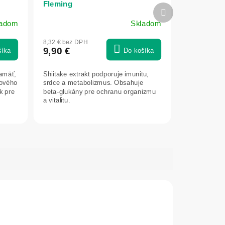
Fleming
Ďalší
produkt
ladom
Skladom
8,32 € bez DPH
9,90 €
šíka
Do košíka
pamäť,
Shiitake extrakt podporuje imunitu,
vového
srdce a metabolizmus. Obsahuje
k pre
beta-glukány pre ochranu organizmu
a vitalitu.