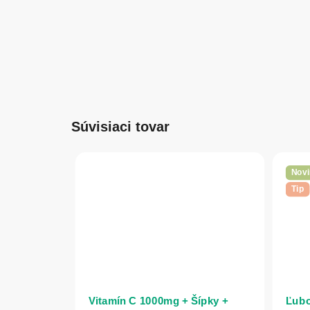
Súvisiaci tovar
Novi
Tip
Vitamín C 1000mg + Šípky +
Ľubo