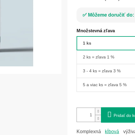
Môžeme doručiť do:
Množstevná zľava
1 ks
2 ks = zľava 1 %
3 - 4 ks = zľava 3 %
5 a viac ks = zľava 5 %
Pridať do k
Komplexná
kĺbová
výži