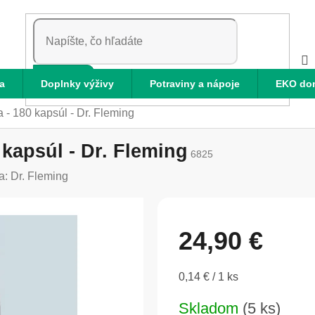
HĽADAŤ
a
Doplnky výživy
Potraviny a nápoje
EKO do
a - 180 kapsúl - Dr. Fleming
 kapsúl - Dr. Fleming
6825
a:
Dr. Fleming
24,90 €
Jednotková
0,14 € / 1 ks
cena:
Skladom
(5 ks)