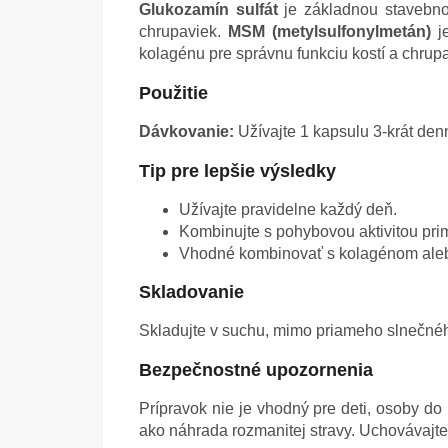
Glukozamín sulfát
je základnou stavebnou
chrupaviek.
MSM (metylsulfonylmetán)
je
kolagénu pre správnu funkciu kostí a chrup
Použitie
Dávkovanie:
Užívajte 1 kapsulu 3-krát de
Tip pre lepšie výsledky
Užívajte pravidelne každý deň.
Kombinujte s pohybovou aktivitou pr
Vhodné kombinovať s kolagénom al
Skladovanie
Skladujte v suchu, mimo priameho slnečného
Bezpečnostné upozornenia
Prípravok nie je vhodný pre deti, osoby d
ako náhrada rozmanitej stravy. Uchovávajt