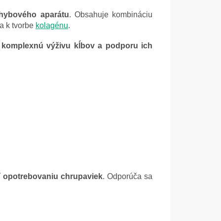
ohybového aparátu
. Obsahuje kombináciu
va k tvorbe
kolagénu
.
e
komplexnú výživu kĺbov a podporu ich
ť opotrebovaniu chrupaviek
. Odporúča sa