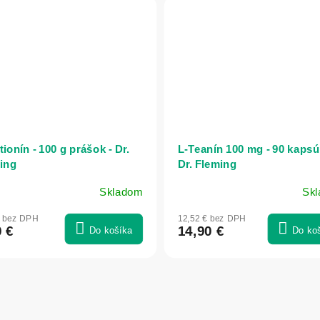
ionín - 100 g prášok - Dr.
L-Teanín 100 mg - 90 kapsúl
ing
Dr. Fleming
Skladom
Sk
€ bez DPH
12,52 € bez DPH
0 €
14,90 €
Do košíka
Do ko