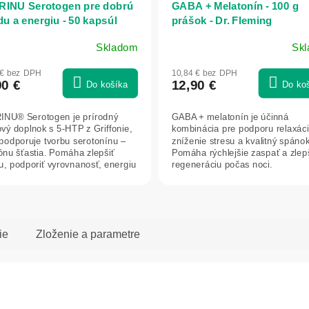
INU Serotogen pre dobrú
GABA + Melatonín - 100 g
du a energiu - 50 kapsúl
prášok - Dr. Fleming
Skladom
Sk
 € bez DPH
10,84 € bez DPH
90 €
12,90 €
Do košíka
Do ko
NU® Serotogen je prírodný
GABA + melatonín je účinná
ový doplnok s 5-HTP z Griffonie,
kombinácia pre podporu relaxáci
 podporuje tvorbu serotonínu –
zníženie stresu a kvalitný spánok
nu šťastia. Pomáha zlepšiť
Pomáha rýchlejšie zaspať a zlep
u, podporiť vyrovnanosť, energiu
regeneráciu počas noci.
ie
Zloženie a parametre