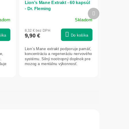
Lion's Mane Extrakt - 60 kapsúl
- Dr. Fleming
Ďalší
produkt
ladom
Skladom
8,32 € bez DPH
9,90 €
šíka
Do košíka
Lion’s Mane extrakt podporuje pamäť,
e,
koncentráciu a regeneráciu nervového
.
systému. Silný nootropný doplnok pre
šuje
mozog a mentálnu výkonnosť.