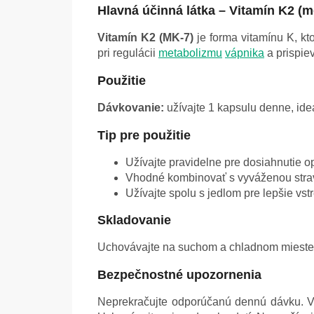
Hlavná účinná látka – Vitamín K2 (
Vitamín K2 (MK-7)
je forma vitamínu K, kt
pri regulácii
metabolizmu
vápnika
a prispiev
Použitie
Dávkovanie:
užívajte 1 kapsulu denne, ide
Tip pre použitie
Užívajte pravidelne pre dosiahnutie o
Vhodné kombinovať s vyváženou strav
Užívajte spolu s jedlom pre lepšie vst
Skladovanie
Uchovávajte na suchom a chladnom mieste,
Bezpečnostné upozornenia
Neprekračujte odporúčanú dennú dávku. Výž