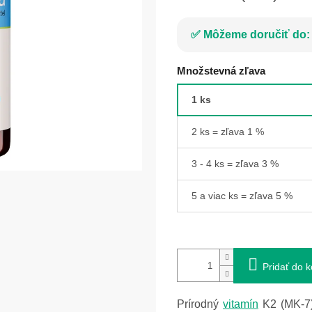
Môžeme doručiť do:
Množstevná zľava
1 ks
2 ks = zľava 1 %
3 - 4 ks = zľava 3 %
5 a viac ks = zľava 5 %
Pridať do k
Prírodný
vitamín
K2 (MK-7)