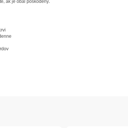
e, ak je obal poškodený.
rvi
 denne
rdov