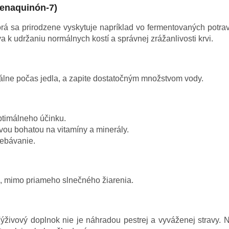
menaquinón-7)
orá sa prirodzene vyskytuje napríklad vo fermentovaných potra
a k udržaniu normálnych kostí a správnej zrážanlivosti krvi.
álne počas jedla, a zapite dostatočným množstvom vody.
ptimálneho účinku.
ou bohatou na vitamíny a minerály.
rebávanie.
 mimo priameho slnečného žiarenia.
ivový doplnok nie je náhradou pestrej a vyváženej stravy. N