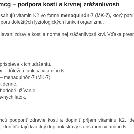
cg – podpora kostí a krvnej zrážanlivosti
sahujú vitamín K2 vo forme
menaquinón-7 (MK-7)
, ktorý pat
poru dôležitých fyziologických funkcií organizmu.
iavaní zdravia kostí a normálnej zrážanlivosti krvi. Vďaka pres
prispieva k ich udržaniu.
vi
– dôležitá funkcia vitamínu K.
– menaquinón-7 (MK-7).
a denne.
lhodobé užívanie.
vných látok.
hcú podporiť zdravie kostí a doplniť príjem vitamínu K2. 
h, ktorí hľadajú kvalitný doplnok stravy s obsahom vitamínu K.