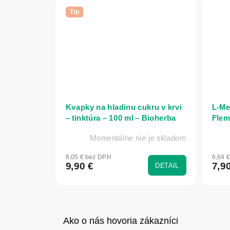
Tip
Kvapky na hladinu cukru v krvi
L-Met
– tinktúra – 100 ml – Bioherba
Flem
Momentálne nie je skladom
8,05 € bez DPH
6,64 
9,90 €
7,9
DETAIL