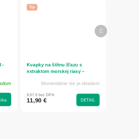
Tip
Ďalší
produkt
 -
Kvapky na štítnu žľazu s
extraktom morskej riasy –
tinktúra – 100 ml – Bioherba
ladom
Momentálne nie je skladom
9,67 € bez DPH
11,90 €
šíka
DETAIL