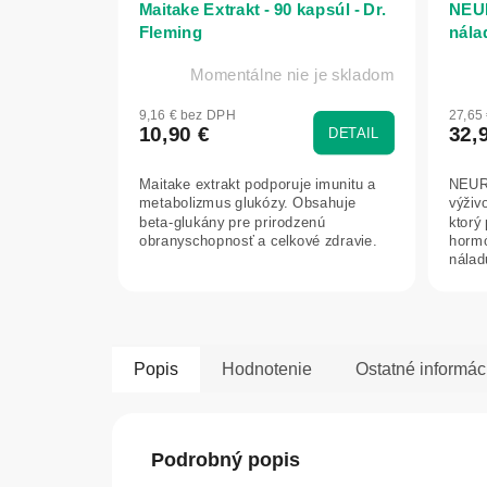
Maitake Extrakt - 90 kapsúl - Dr.
NEUR
Fleming
nála
Momentálne nie je skladom
9,16 € bez DPH
27,65
10,90 €
32,
DETAIL
Maitake extrakt podporuje imunitu a
NEURI
metabolizmus glukózy. Obsahuje
výživ
beta-glukány pre prirodzenú
ktorý
obranyschopnosť a celkové zdravie.
hormó
nálad
a...
Popis
Hodnotenie
Ostatné informác
Podrobný popis