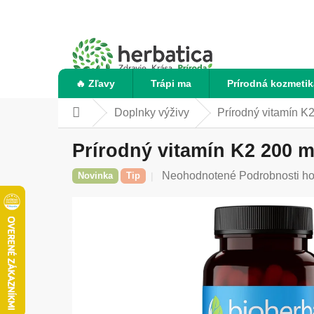
Prejsť
na
obsah
🔥 Zľavy
Trápi ma
Prírodná kozmetik
Doplnky výživy
Prírodný vitamín K
Domov
Prírodný vitamín K2 200 m
Priemerné
Neohodnotené
Podrobnosti h
Novinka
Tip
hodnotenie
produktu
je
0,0
z
5
hviezdičiek.