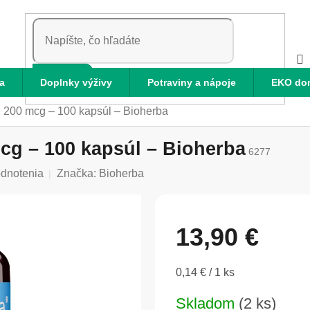
HĽADAŤ
a
Doplnky výživy
Potraviny a nápoje
EKO do
2 200 mcg – 100 kapsúl – Bioherba
cg – 100 kapsúl – Bioherba
6277
odnotenia
Značka:
Bioherba
13,90 €
Jednotková
0,14 € / 1 ks
cena:
Skladom
(2 ks)