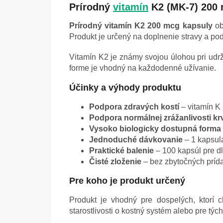
Prírodný
vitamín
K2 (MK-7) 200 m
Prírodný vitamín K2 200 mcg kapsuly
ob
Produkt je určený na doplnenie stravy a pod
Vitamín K2 je známy svojou úlohou pri udrž
forme je vhodný na každodenné užívanie.
Účinky a výhody produktu
Podpora zdravých kostí
– vitamín K 
Podpora normálnej zrážanlivosti kr
Vysoko biologicky dostupná forma
Jednoduché dávkovanie
– 1 kapsul
Praktické balenie
– 100 kapsúl pre d
Čisté zloženie
– bez zbytočných prída
Pre koho je produkt určený
Produkt je vhodný pre dospelých, ktorí c
starostlivosti o kostný systém alebo pre týc