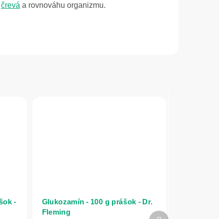
é
črevá
a rovnováhu organizmu.
šok -
Glukozamín - 100 g prášok - Dr.
Fleming
Ďalší