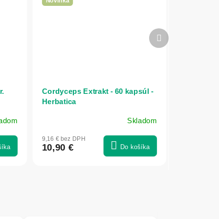
Novinka
Ďalší
produkt
r.
Cordyceps Extrakt - 60 kapsúl -
Herbatica
ladom
Skladom
9,16 € bez DPH
10,90 €
šíka
Do košíka