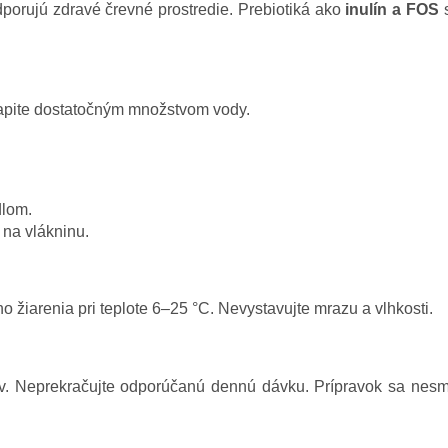
dporujú zdravé črevné prostredie. Prebiotiká ako
inulín a FOS
s
apite dostatočným množstvom vody.
dlom.
 na vlákninu.
 žiarenia pri teplote 6–25 °C. Nevystavujte mrazu a vlhkosti.
ov. Neprekračujte odporúčanú dennú dávku. Prípravok sa nesm