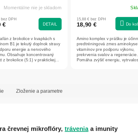
Momentálne nie je skladom
Sk
€ bez DPH
15,88 € bez DPH
0 €
18,90 €
DETAIL
Do ko
rafán z brokolice v kvapkách s
Amino komplex v prášku je účin
ínom B1 je tekutý doplnok stravy
predtréningová zmes aminokysel
dporu energie a nervového
vitamínov pre podporu výkonu,
mu. Obsahuje koncentrovaný
prekrvenia svalov a regenerácie.
t z brokolice (5:1) v praktickej...
Pomáha zvýšiť energiu, vytrvalos
urýchliť...
ie
Zloženie a parametre
a črevnej mikroflóry,
trávenia
a imunity