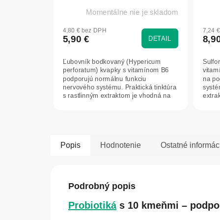
Momentálne nie je skladom
4,80 € bez DPH
7,24 
5,90 €
8,9
DETAIL
Ľubovník bodkovaný (Hypericum
Sulfo
perforatum) kvapky s vitamínom B6
vitam
podporujú normálnu funkciu
na po
nervového systému. Praktická tinktúra
systé
s rastlinným extraktom je vhodná na
extrak
každodenné...
Popis
Hodnotenie
Ostatné informác
Podrobný popis
Probiotiká
s 10 kmeňmi – podpor