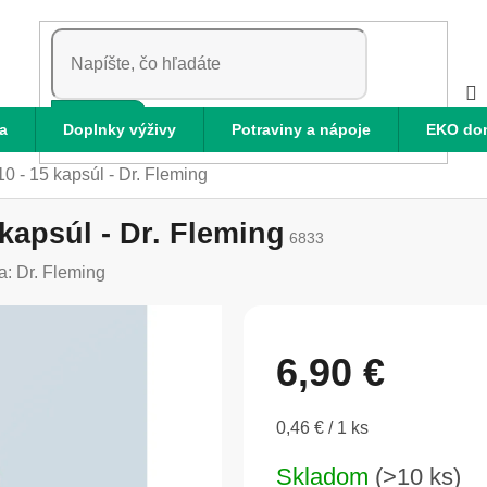
HĽADAŤ
a
Doplnky výživy
Potraviny a nápoje
EKO do
0 - 15 kapsúl - Dr. Fleming
kapsúl - Dr. Fleming
6833
a:
Dr. Fleming
6,90 €
Jednotková
0,46 € / 1 ks
cena:
Skladom
(>10 ks)