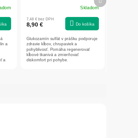
produkt
ladom
Skladom
7,48 € bez DPH
8,90 €
šíka
Do košíka
ná
Glukozamín sulfát v prášku podporuje
ín a
zdravie kĺbov, chrupaviek a
pohyblivosť. Pomáha regenerovať
kĺbové tkanivá a zmierňovať
ť a
diskomfort pri pohybe.