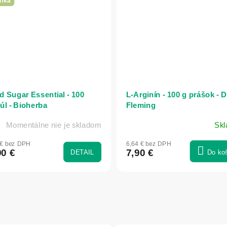
nka
d Sugar Essential - 100
L-Arginín - 100 g prášok - D
úl - Bioherba
Fleming
Momentálne nie je skladom
Sk
 € bez DPH
6,64 € bez DPH
90 €
7,90 €
DETAIL
Do ko