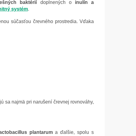
šných baktérií
doplnených o
inulín a
nitný systém
.
zenou súčasťou črevného prostredia. Vďaka
jú sa najmä pri narušení črevnej rovnováhy,
actobacillus plantarum
a ďalšie, spolu s