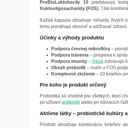
ProBioLaktobacily 10
predstavujú komp
fruktooligosacharidy (FOS)
. Táto kombin
Každá kapsula obsahuje miliardy živých k
tomu pomáhajú obnoviť a udržiavať zdravú
Účinky a výhody produktu
Podpora črevnej mikroflóry
– pomáha
Podpora trávenia
– prispieva k sprá
Podpora imunity
–
črevá
zohrávajú k
Obsah prebiotík
– inulín a FOS podpo
Komplexné zloženie
– 10 kmeňov pre
Pre koho je produkt určený
Probiotiká sú vhodné pre všetkých, ktorí c
po užívaní
antibiotík
alebo pri tráviacich ťaž
Aktívne látky – probiotické kultúry 
Produkt obsahuje kombináciu kmeňov a