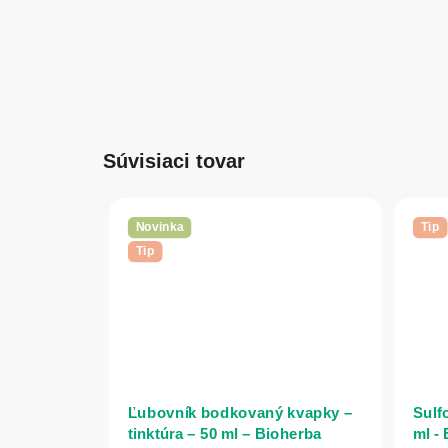
Súvisiaci tovar
Novinka
Tip
Tip
Ľubovník bodkovaný kvapky –
Sulfo
tinktúra – 50 ml – Bioherba
ml -