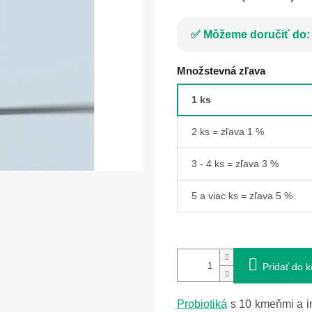
Môžeme doručiť do:
Množstevná zľava
1 ks
2 ks = zľava 1 %
3 - 4 ks = zľava 3 %
5 a viac ks = zľava 5 %
Pridať do k
Probiotiká
s 10 kmeňmi a i