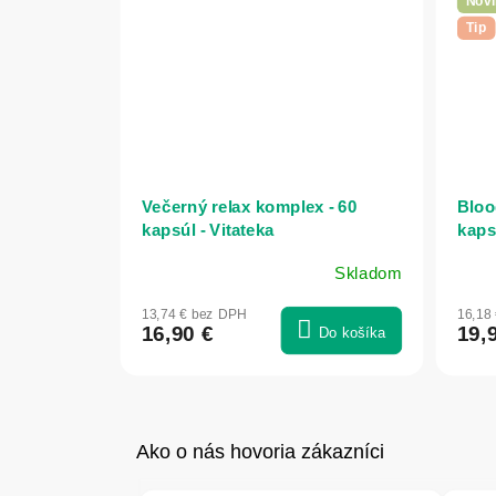
Novi
Tip
Večerný relax komplex - 60
Bloo
kapsúl - Vitateka
kaps
Skladom
13,74 € bez DPH
16,18
16,90 €
19,
Do košíka