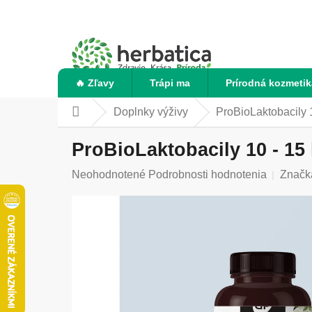
Prejsť
na
obsah
🔥 Zľavy
Trápi ma
Prírodná kozmetik
Doplnky výživy
ProBioLaktobacily 1
Domov
ProBioLaktobacily 10 - 15 
Priemerné
Neohodnotené
Podrobnosti hodnotenia
Značk
hodnotenie
produktu
je
0,0
z
5
hviezdičiek.