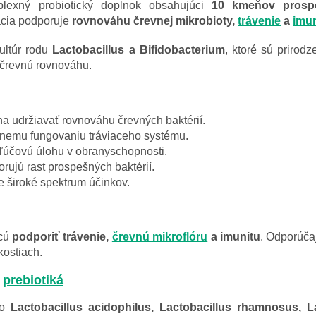
lexný probiotický doplnok obsahujúci
10 kmeňov prospe
ácia podporuje
rovnováhu črevnej mikrobioty,
trávenie
a
imu
ultúr rodu
Lactobacillus a Bifidobacterium
, ktoré sú prirod
 črevnú rovnováhu.
 udržiavať rovnováhu črevných baktérií.
vnemu fungovaniu tráviaceho systému.
ľúčovú úlohu v obranyschopnosti.
rujú rast prospešných baktérií.
 široké spektrum účinkov.
hcú
podporiť trávenie,
črevnú mikroflóru
a imunitu
. Odporúča
kostiach.
a
prebiotiká
ko
Lactobacillus acidophilus, Lactobacillus rhamnosus, L