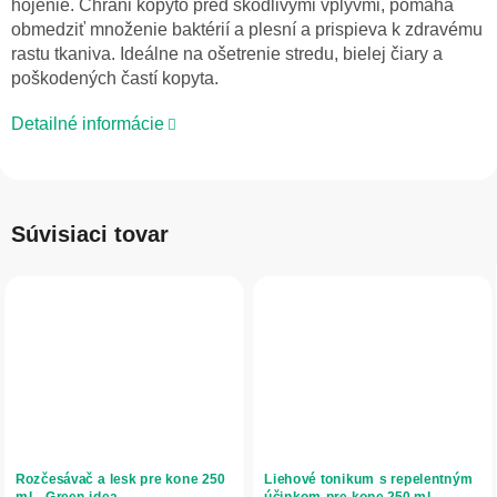
hojenie. Chráni kopyto pred škodlivými vplyvmi, pomáha
obmedziť množenie baktérií a plesní a prispieva k zdravému
rastu tkaniva. Ideálne na ošetrenie stredu, bielej čiary a
poškodených častí kopyta.
Detailné informácie
Súvisiaci tovar
Rozčesávač a lesk pre kone 250
Liehové tonikum s repelentným
ml - Green idea
účinkom pre kone 250 ml -