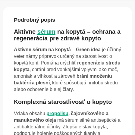
Podrobný popis
Aktívne
sérum
na kopytá – ochrana a
regenerácia pre zdravé kopyto
Aktívne sérum na kopytá – Green idea
je účinný
veterinárny prípravok určený na starostlivosť o
kopytá koní. Pomáha urýchliť
regeneráciu stredu
kopyta
, chráni pred vonkajšími vplyvmi ako moč,
amoniak a vlhkosť a zároveň
bráni množeniu
baktérií a plesní
, ktoré spôsobujú hnilobu stredu
alebo ochorenie bielej čiary.
Komplexná starostlivosť o kopyto
Vďaka obsahu
propolisu
, čajovníkového a
manukového oleja
má sérum silné antiseptické a
antibakteriálne účinky. Zlepšuje stav kopyta,
podporuje hojenie poškodených tkanív a