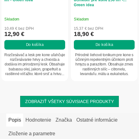
Green idea
Skladom
Skladom
10,49 € bez DPH
15,37 € bez DPH
12,90 €
18,90 €
Do košíka
Do košíka
Rozčesávač a lesk pre kone uľahčuje
Prírodné liehové tonikum pre kone s
rozčesávanie hrivy a chvosta a
účinným repelentným účinkom proti
dodáva im prirodzený lesk. Obsahuje
hmyzu a parazitom. Obsahuje zmes
babassu olej, jakon, grapefruit a
rastlinných silíc – citronelu,
rastlinné výťažky, ktoré srsť a hrivu...
levanduľu, mätu a eukalyptus.
Ošetruje...
ZOBRAZIŤ VŠETKY SÚVISIACE PRODUKTY
Popis
Hodnotenie
Značka
Ostatné informácie
Zloženie a parametre