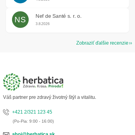
Nef de Santé s. r. o.
NS
Hodnotenie obchodu je 5 z 5 hviezdičiek.
3.8.2026
Zobraziť ďalšie recenzie
Z
á
p
ä
t
i
e
Váš partner pre zdravý životný štýl a vitalitu.
+421 2/321 123 45
ahoj@herbatica.sk