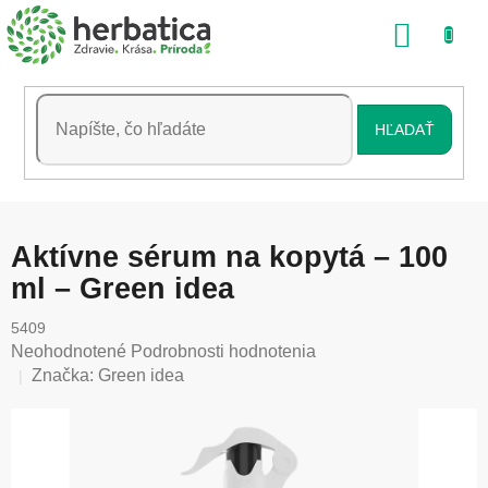
Prejsť
NÁKU
na
obsah
KOŠÍK
HĽADAŤ
Aktívne sérum na kopytá – 100
ml – Green idea
5409
Priemerné
Neohodnotené
Podrobnosti hodnotenia
hodnotenie
Značka:
Green idea
produktu
je
0,0
z