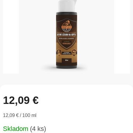
5
hviezdičiek.
12,09 €
Jednotková
12,09 € / 100 ml
cena:
Skladom
(4 ks)