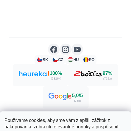
SK
CZ
HU
RO
100%
97%
(2326x)
(792x)
5,0/5
(26x)
Používame cookies, aby sme vám zlepšili zážitok z
nakupovania, zobrazili relevantné ponuky a prispôsobili
Vytvoril Shoptet