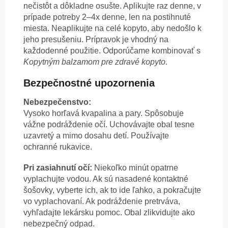
nečistôt a dôkladne osušte. Aplikujte raz denne, v
prípade potreby 2–4x denne, len na postihnuté
miesta. Neaplikujte na celé kopyto, aby nedošlo k
jeho presušeniu. Prípravok je vhodný na
každodenné použitie. Odporúčame kombinovať s
Kopytným balzamom pre zdravé kopyto
.
Bezpečnostné upozornenia
Nebezpečenstvo:
Vysoko horľavá kvapalina a pary. Spôsobuje
vážne podráždenie očí. Uchovávajte obal tesne
uzavretý a mimo dosahu detí. Používajte
ochranné rukavice.
Pri zasiahnutí očí:
Niekoľko minút opatrne
vyplachujte vodou. Ak sú nasadené kontaktné
šošovky, vyberte ich, ak to ide ľahko, a pokračujte
vo vyplachovaní. Ak podráždenie pretrváva,
vyhľadajte lekársku pomoc. Obal zlikvidujte ako
nebezpečný odpad.