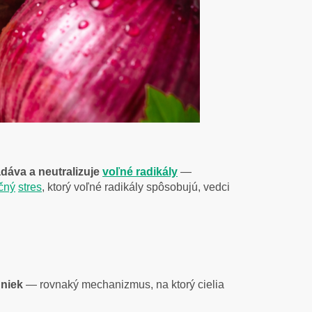
dáva a neutralizuje
voľné radikály
—
čný
stres
, ktorý voľné radikály spôsobujú, vedci
niek
— rovnaký mechanizmus, na ktorý cielia