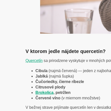
V ktorom jedle nájdete quercetín?
Quercetín
sa prirodzene vyskytuje v mnohých pot
Cibula
(najmä červená) — jeden z najbohat
J
ablká
(najmä šupka)
Čučoriedky, čierne ríbezle
Citrusové plody
Brokolica
, petržlen
Červené víno
(v miernom množstve)
V bežnej strave prijímate quercetín len v desiat