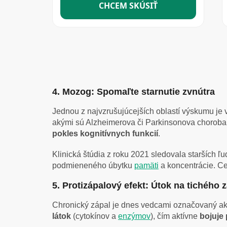
4. Mozog: Spomaľte starnutie zvnútra
Jednou z najvzrušujúcejších oblastí výskumu je 
akými sú Alzheimerova či Parkinsonova choroba
pokles kognitívnych funkcií
.
Klinická štúdia z roku 2021 sledovala starších 
podmieneného úbytku
pamäti
a koncentrácie
. C
5. Protizápalový efekt: Útok na tichého 
Chronický zápal je dnes vedcami označovaný ako
látok
(cytokínov a
enzýmov
), čím aktívne
bojuje