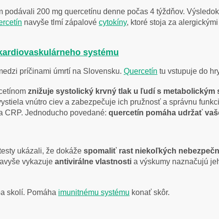
rým podávali 200 mg quercetínu denne počas 4 týždňov. Výsled
rcetín
navyše tlmí zápalové
cytokíny
, ktoré stoja za alergickým
kardiovaskulárneho systému
medzi príčinami úmrtí na Slovensku.
Quercetín
tu vstupuje do hr
rcetínom
znižuje systolický krvný tlak u ľudí s metabolick
vystiela vnútro ciev a zabezpečuje ich pružnosť a správnu funk
kera CRP. Jednoducho povedané:
quercetín pomáha udržať va
testy ukázali, že dokáže
spomaliť rast niekoľkých nebezpečn
Navyše vykazuje
antivirálne vlastnosti
a výskumy naznačujú jeh
ba skolí. Pomáha
imunitnému systému
konať skôr.