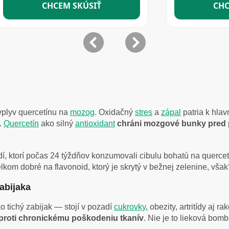
vplyv quercetínu na
mozog
. Oxidačný
stres
a
zápal
patria k hla
.
Quercetín
ako silný
antioxidant
chráni mozgové bunky pred
ľudí, ktorí počas 24 týždňov konzumovali cibulu bohatú na querc
elkom dobré na flavonoid, ktorý je skrytý v bežnej zelenine, vša
zabijaka
 tichý zabijak — stojí v pozadí
cukrovky
, obezity, artritídy aj r
 proti chronickému poškodeniu tkanív
. Nie je to lieková bom