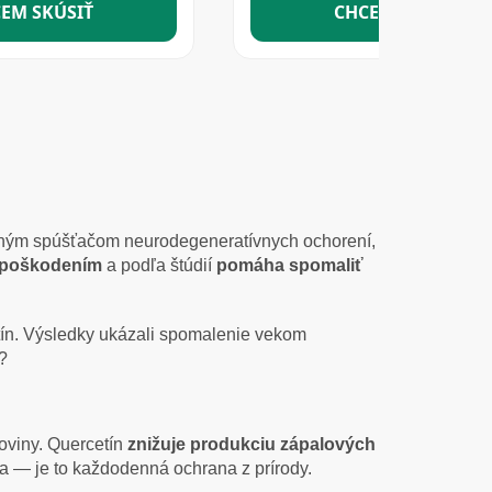
vným spúšťačom neurodegeneratívnych ochorení,
 poškodením
a podľa štúdií
pomáha spomaliť
etín. Výsledky ukázali spomalenie vekom
k?
akoviny. Quercetín
znižuje produkciu zápalových
ba — je to každodenná ochrana z prírody.