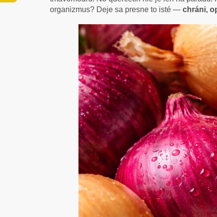
organizmus? Deje sa presne to isté —
chráni, o