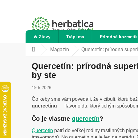
Prejsť
na
obsah
🔥 Zľavy
Trápi ma
Prírodná kozmetik
Magazín
Quercetín: prírodná super
Domov
Quercetín: prírodná super
by ste
19.5.2026
Čo keby sme vám povedali, že v cibuli, ktorú bež
quercetínu
— flavonoidu, ktorý tichým spôsobom 
Čo je vlastne
quercetín
?
Quercetín
patrí do veľkej rodiny rastlinných pi
tmavomodrú. No quercetín nie je len na parádu. 