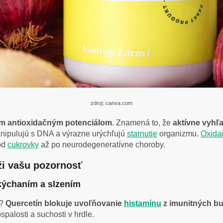
zdroj: canva.com
ým antioxidačným potenciálom
. Znamená to, že
aktívne vyhľa
anipulujú s DNA a výrazne urýchľujú
starnutie
organizmu
.
Oxida
od
cukrovky
až po neurodegeneratívne choroby.
ži vašu pozornosť
 kýchaním a slzením
?
Quercetín blokuje uvoľňovanie
histamínu
z imunitných bu
spalosti a suchosti v hrdle.