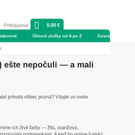
NÁKUPNÝ
0,00 €
Prihlásenie
KOŠÍK
mácnosť
Účinné zložky od A po Z
Zvieratá
No
e
) ešte nepočuli — a mali
 aké príroda vôbec pozná? Vítajte vo svete
lenine ich živé farby — žltú, oranžovú,
priaznivými podmienkami. A keď ho prijme ľudský