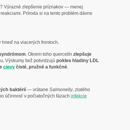
ok? Výrazné zlepšenie príznakov — menej
i reakciami. Príroda si na tento problém dávno
y hneď na viacerých frontoch.
ým syndrómom
. Okrem toho quercetín
zlepšuje
ciu. Výskumy tiež potvrdzujú
pokles hladiny LDL
še
cievy
čisté, pružné a funkčné
.
ých baktérií
— vrátane
Salmonelly
, zlatého
o účinnosť v počiatočných fázach
infekcie