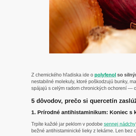
Z chemického hľadiska ide o
polyfenol
so siln
nestabilné molekuly, ktoré poškodzujú bunky, m
spájajú s celým radom chronických ochorení — 
5 dôvodov, prečo si quercetín zaslú
1. Prírodné antihistaminikum: Koniec s
Trpíte každé jar peklom v podobe
sennej nádchy
bežné antihistaminické lieky z lekárne. Len bez o