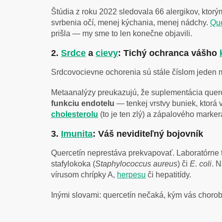
Štúdia z roku 2022 sledovala 66 alergikov, kto
svrbenia očí, menej kýchania, menej nádchy.
Que
prišla — my sme to len konečne objavili.
2.
Srdce
a
cievy
: Tichý ochranca vášho
Srdcovocievne ochorenia sú stále číslom jeden 
Metaanalýzy preukazujú, že suplementácia que
funkciu endotelu
— tenkej vrstvy buniek, ktorá 
cholesterolu
(to je ten zlý) a zápalového mar
3.
Imunita
: Váš neviditeľný bojovník
Quercetín neprestáva prekvapovať. Laboratórne 
stafylokoka (
Staphylococcus aureus
) či
E. coli
. 
vírusom chrípky A,
herpesu
či hepatitídy.
Inými slovami: quercetín nečaká, kým vás choro