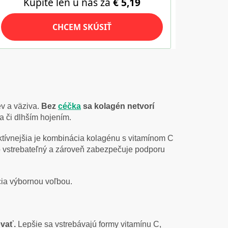
ev a väziva.
Bez
céčka
sa kolagén netvorí
 či dlhším hojením.
tívnejšia je kombinácia kolagénu s vitamínom C
hko vstrebateľný a zároveň zabezpečuje podporu
cia výbornou voľbou.
ovať.
Lepšie sa vstrebávajú formy vitamínu C,