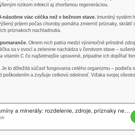
výšeným rizikom infekcií aj zhoršenou regeneráciou.
0-násobne viac céčka než v bežnom stave.
Imunitný systém 
výšený príjem počas choroby pomáha zmierniť príznaky, skrátiť do
ých príznakoch nachladnutia.
 pomaranče.
Okrem nich patria medzi výnimočné prírodné zdroje
céčka sa v ovocí a zelenine nachádza v čerstvom stave – sušení
vitamín C čo najšetrnejšie upravené, prípadne ich dopĺňať for
.
Je to dôležitá súčasť fungovania celého organizmu – podieľa s
d poškodením a zvyšuje celkovú odolnosť. Vďaka svojej všestran