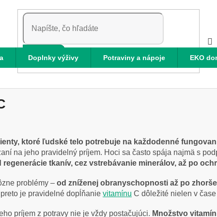
HĽADAŤ
a
Doplnky výživy
Potraviny a nápoje
EKO do
C
rienty, ktoré ľudské telo potrebuje na každodenné fungovan
ní na jeho pravidelný príjem. Hoci sa často spája najmä s pod
 regenerácie tkanív, cez vstrebávanie minerálov, až po oc
rôzne problémy –
od zníženej obranyschopnosti až po zhorše
preto je pravidelné dopĺňanie
vitamínu
C dôležité nielen v čase
eho príjem z potravy nie je vždy postačujúci.
Množstvo vitamínu