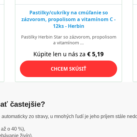
ať častejšie?
automaticky zo stravy, u mnohých ľudí je jeho príjem stále ned
C až o 40 %),
ebávanie živín),