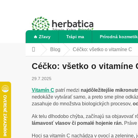
Prejsť
na
obsah
🔥 Zľavy
Trápi ma
Prírodná kozmetik
Blog
Céčko: všetko o vitamíne C
Domov
Céčko: všetko o vitamíne 
29.7.2025
Vitamín C
patrí medzi
najdôležitejšie mikronut
nedokáže vytvárať samo, a preto sme plne odkáza
zasahuje do množstva biologických procesov,
od
Ak telu dlhodobo chýba, začínajú sa objavovať 
lámavosť vlasov či pomalé hojenie rán.
Práve 
Hoci sa vitamín C nachádza v ovocí a zelenine, j