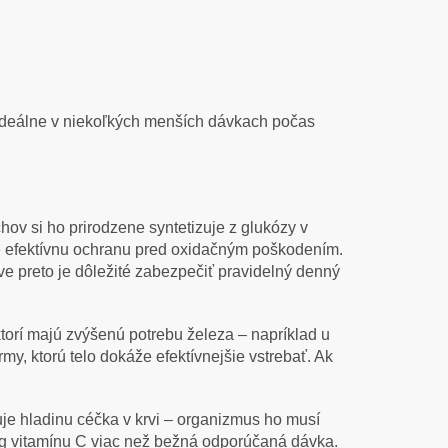
, ideálne v niekoľkých menších dávkach počas
hov si ho prirodzene syntetizuje z glukózy v
uje efektívnu ochranu pred oxidačným poškodením.
ve preto je dôležité zabezpečiť pravidelný denný
ktorí majú zvýšenú potrebu železa – napríklad u
my, ktorú telo dokáže efektívnejšie vstrebať. Ak
je hladinu céčka v krvi – organizmus ho musí
0 mg vitamínu C viac než bežná odporúčaná dávka.