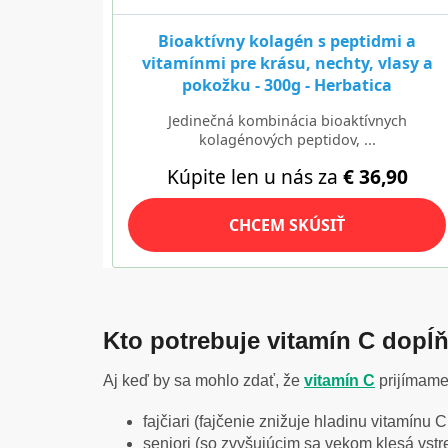
Kto potrebuje vitamín C dopĺň
Aj keď by sa mohlo zdať, že
vitamín C
prijímame 
fajčiari (fajčenie znižuje hladinu vitamínu 
seniori (so zvyšujúcim sa vekom klesá vstr