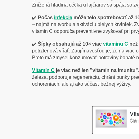
Znížená hladina céčka u fajčiarov sa spája so z
✔️
Počas
infekcie
môže telo spotrebovať až 1
– najmä na tvorbu a aktiváciu bielych krviniek. Z
vitamín C odporúča preventívne zvyšovať pri prv
✔️
Šípky obsahujú až 10× viac
vitamínu C
než
petržlenová vňať. Zaujímavosťou je, že najviac 
Preto má zmysel konzumovať potraviny bohaté na 
Vitamín C
je viac než len "vitamín na imunitu"
železa, podporuje regeneráciu, chráni bunky pre
ochoreniach, ale aj ako súčasť bežnej výživy.