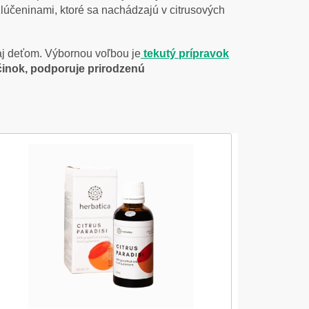
 zlúčeninami, ktoré sa nachádzajú v citrusových
aj deťom. Výbornou voľbou je
tekutý prípravok
činok, podporuje prirodzenú