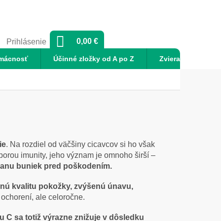
NÁKUPNÝ
0,00 €
Prihlásenie
KOŠÍK
mácnosť
Účinné zložky od A po Z
Zvieratá
No
ie
. Na rozdiel od väčšiny cicavcov si ho však
porou imunity, jeho význam je omnoho širší –
hranu buniek pred poškodením.
nú kvalitu pokožky, zvýšenú únavu,
 ochorení, ale celoročne.
 C sa totiž výrazne znižuje v dôsledku