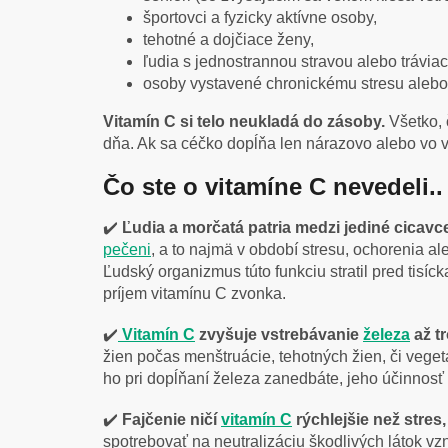
športovci a fyzicky aktívne osoby,
tehotné a dojčiace ženy,
ľudia s jednostrannou stravou alebo trávia
osoby vystavené chronickému stresu alebo
Vitamín C si telo neukladá do zásoby.
Všetko, 
dňa. Ak sa céčko dopĺňa len nárazovo alebo vo 
Čo ste o vitamíne C nevedeli..
✔️
Ľudia a morčatá patria medzi jediné cicavce
pečeni
, a to najmä v období stresu, ochorenia 
Ľudský organizmus túto funkciu stratil pred tisí
príjem vitamínu C zvonka.
✔️
Vitamín C
zvyšuje vstrebávanie
železa
až t
žien počas menštruácie, tehotných žien, či vegeta
ho pri dopĺňaní železa zanedbáte, jeho účinnosť
✔️
Fajčenie ničí
vitamín C
rýchlejšie než stres
spotrebovať na neutralizáciu škodlivých látok vz