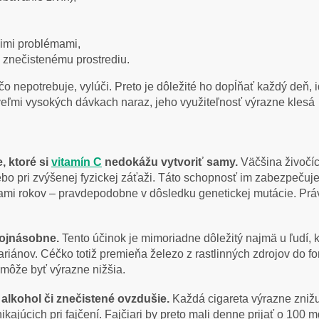
cimi problémami,
 znečistenému prostrediu.
čo nepotrebuje, vylúči. Preto je dôležité ho dopĺňať každý deň
veľmi vysokých dávkach naraz, jeho využiteľnosť výrazne klesá
, ktoré si
vitamín C
nedokážu vytvoriť samy.
Väčšina živočíc
alebo pri zvýšenej fyzickej záťaži. Táto schopnosť im zabezpeč
ckami rokov – pravdepodobne v dôsledku genetickej mutácie. Prá
rojnásobne.
Tento účinok je mimoriadne dôležitý najmä u ľudí, 
riánov. Céčko totiž premieňa železo z rastlinných zdrojov do for
 môže byť výrazne nižšia.
, alkohol či znečistené ovzdušie.
Každá cigareta výrazne znižu
nikajúcich pri fajčení. Fajčiari by preto mali denne prijať o 10