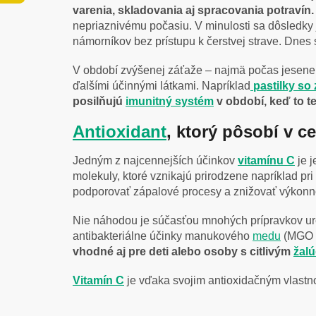
varenia, skladovania aj spracovania potravín.
nepriaznivému počasiu. V minulosti sa dôsledky
námorníkov bez prístupu k čerstvej strave. Dnes
V období zvýšenej záťaže – najmä počas jesene 
ďalšími účinnými látkami. Napríklad
pastilky so
posilňujú
imunitný systém
v období, keď to te
Antioxidant
, ktorý pôsobí v c
Jedným z najcennejších účinkov
vitamínu C
je 
molekuly, ktoré vznikajú prirodzene napríklad pri
podporovať zápalové procesy a znižovať výkonnosť
Nie náhodou je súčasťou mnohých prípravkov ur
antibakteriálne účinky manukového
medu
(MGO 4
vhodné aj pre deti alebo osoby s citlivým
žal
Vitamín C
je vďaka svojim antioxidačným vlastno