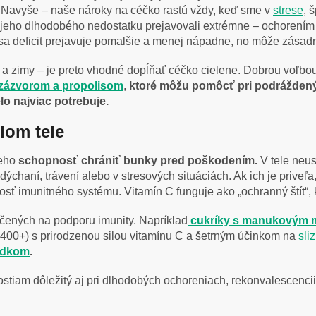
Navyše – naše nároky na céčko rastú vždy, keď sme v
strese
, 
 jeho dlhodobého nedostatku prejavovali extrémne – ochorením
 sa deficit prejavuje pomalšie a menej nápadne, no môže zásad
a zimy – je preto vhodné dopĺňať céčko cielene. Dobrou voľbou
 zázvorom a propolisom
,
ktoré môžu pomôcť pri podráždenýc
lo najviac potrebuje.
elom tele
jeho
schopnosť chrániť bunky pred poškodením.
V tele neus
 dýchaní, trávení alebo v stresových situáciách. Ak ich je priv
 imunitného systému. Vitamín C funguje ako „ochranný štít“, kto
čených na podporu imunity. Napríklad
cukríky s manukovým 
00+) s prirodzenou silou vitamínu C a šetrným účinkom na
sli
údkom
.
stiam dôležitý aj pri dlhodobých ochoreniach, rekonvalescencii,