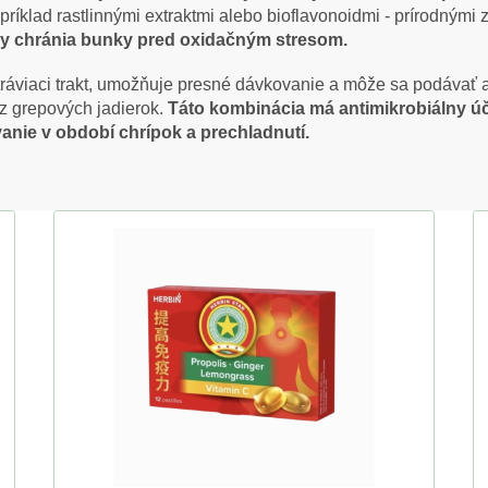
príklad rastlinnými extraktmi alebo bioflavonoidmi - prírodnými
y chránia bunky pred oxidačným stresom.
tráviaci trakt, umožňuje presné dávkovanie a môže sa podávať 
 z grepových jadierok.
Táto kombinácia má antimikrobiálny ú
nie v období chrípok a prechladnutí.