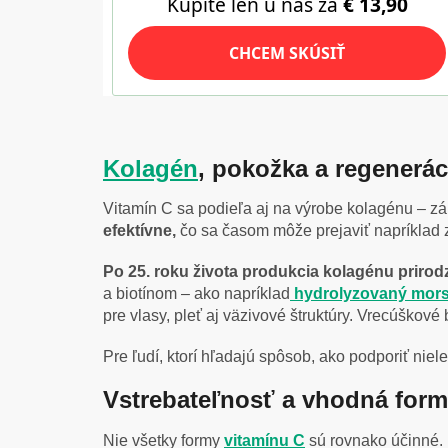
Kolagén
, pokožka a regenerác
Vitamín C sa podieľa aj na výrobe kolagénu – zákl
efektívne,
čo sa časom môže prejaviť napríklad 
Po 25. roku života produkcia kolagénu priro
a biotínom – ako napríklad
hydrolyzovaný mor
pre vlasy, pleť aj väzivové štruktúry. Vrecúškové
Pre ľudí, ktorí hľadajú spôsob, ako podporiť nie
Vstrebateľnosť a vhodná form
Nie všetky formy
vitamínu C
sú rovnako účinné.