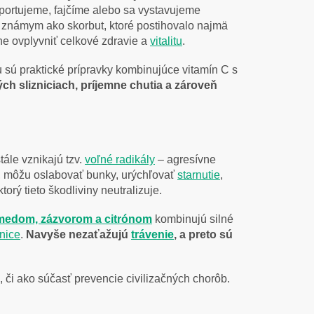
športujeme, fajčíme alebo sa vystavujeme
 známym ako skorbut, ktoré postihovalo najmä
ne ovplyvniť celkové zdravie a
vitalitu
.
 sú praktické prípravky kombinujúce vitamín C s
h slizniciach, príjemne chutia a zároveň
tále vznikajú tzv.
voľné radikály
– agresívne
eľa, môžu oslabovať bunky, urýchľovať
starnutie
,
rý tieto škodliviny neutralizuje.
medom, zázvorom a citrónom
kombinujú silné
znice
.
Navyše nezaťažujú
trávenie
, a preto sú
 či ako súčasť prevencie civilizačných chorôb.