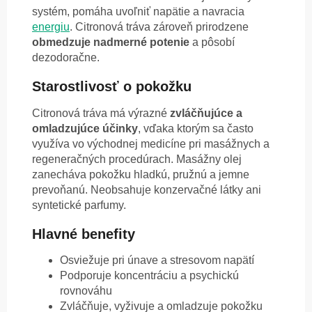
systém, pomáha uvoľniť napätie a navracia
energiu
. Citronová tráva zároveň prirodzene
obmedzuje nadmerné potenie
a pôsobí
dezodoračne.
Starostlivosť o pokožku
Citronová tráva má výrazné
zvláčňujúce a
omladzujúce účinky
, vďaka ktorým sa často
využíva vo východnej medicíne pri masážnych a
regeneračných procedúrach. Masážny olej
zanecháva pokožku hladkú, pružnú a jemne
prevoňanú. Neobsahuje konzervačné látky ani
syntetické parfumy.
Hlavné benefity
Osviežuje pri únave a stresovom napätí
Podporuje koncentráciu a psychickú
rovnováhu
Zvláčňuje, vyživuje a omladzuje pokožku