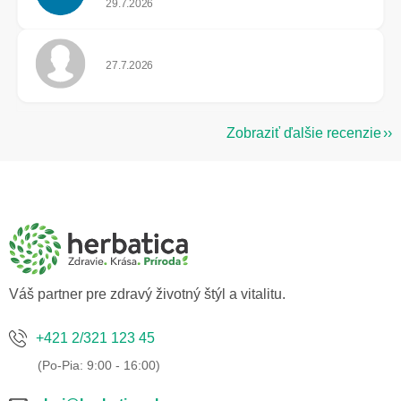
29.7.2026
Hodnotenie obchodu je 5 z 5 hviezdičiek.
27.7.2026
Zobraziť ďalšie recenzie
Z
á
p
ä
t
i
e
Váš partner pre zdravý životný štýl a vitalitu.
+421 2/321 123 45