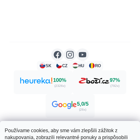
SK
CZ
HU
RO
100%
97%
(2326x)
(792x)
5,0/5
(26x)
Používame cookies, aby sme vám zlepšili zážitok z
nakupovania, zobrazili relevantné ponuky a prispôsobili
Vytvoril Shoptet