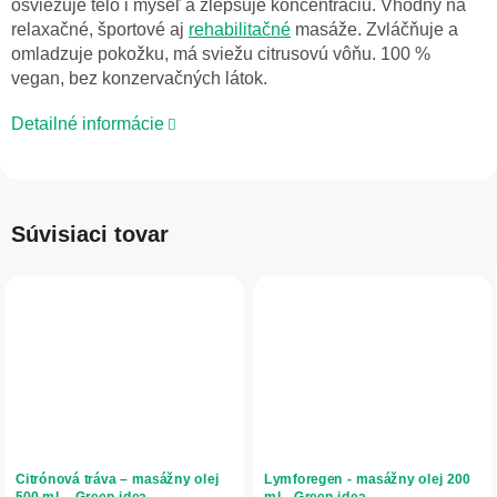
osviežuje telo i myseľ a zlepšuje koncentráciu. Vhodný na
relaxačné, športové aj
rehabilitačné
masáže. Zvláčňuje a
omladzuje pokožku, má sviežu citrusovú vôňu. 100 %
vegan, bez konzervačných látok.
Detailné informácie
Súvisiaci tovar
Citrónová tráva – masážny olej
Lymforegen - masážny olej 200
500 ml – Green idea
ml - Green idea