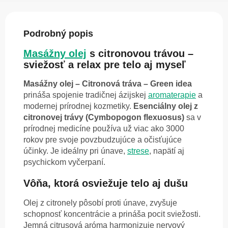
Podrobný popis
Masážny olej
s citronovou trávou –
sviežosť a relax pre telo aj myseľ
Masážny olej – Citronová tráva – Green idea
prináša spojenie tradičnej ázijskej
aromaterapie
a
modernej prírodnej kozmetiky.
Esenciálny olej z
citronovej trávy (Cymbopogon flexuosus)
sa v
prírodnej medicíne používa už viac ako 3000
rokov pre svoje povzbudzujúce a očisťujúce
účinky. Je ideálny pri únave,
strese
, napätí aj
psychickom vyčerpaní.
Vôňa, ktorá osviežuje telo aj dušu
Olej z citronely pôsobí proti únave, zvyšuje
schopnosť koncentrácie a prináša pocit sviežosti.
Jemná citrusová aróma harmonizuje nervový