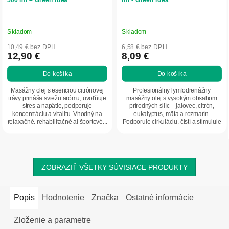
Skladom
Skladom
10,49 € bez DPH
6,58 € bez DPH
12,90 €
8,09 €
Do košíka
Do košíka
Masážny olej s esenciou citrónovej
Profesionálny lymfodrenážny
trávy prináša sviežu arómu, uvoľňuje
masážny olej s vysokým obsahom
stres a napätie, podporuje
prírodných silíc – jalovec, citrón,
koncentráciu a vitalitu. Vhodný na
eukalyptus, mäta a rozmarín.
relaxačné, rehabilitačné aj športové...
Podporuje cirkuláciu, čistí a stimuluje
lymfatický...
ZOBRAZIŤ VŠETKY SÚVISIACE PRODUKTY
Popis
Hodnotenie
Značka
Ostatné informácie
Zloženie a parametre