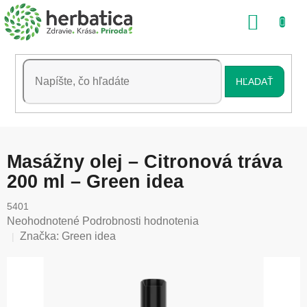
Prejsť
NÁKU
na
obsah
KOŠÍK
HĽADAŤ
Masážny olej – Citronová tráva
200 ml – Green idea
5401
Priemerné
Neohodnotené
Podrobnosti hodnotenia
hodnotenie
Značka:
Green idea
produktu
je
0,0
z