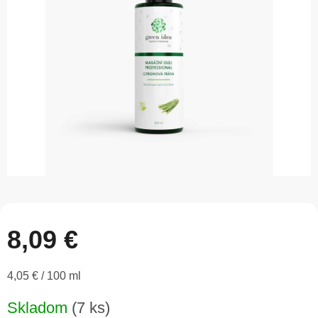
5
hviezdičiek.
8,09 €
Jednotková
4,05 € / 100 ml
cena:
Skladom
(7 ks)