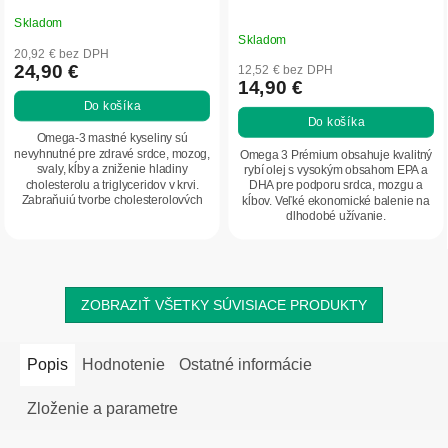
Skladom
Priemerné
Skladom
hodnotenie
20,92 € bez DPH
produktu
24,90 €
12,52 € bez DPH
14,90 €
je
Do košíka
5,0
Do košíka
z
Omega-3 mastné kyseliny sú
5
nevyhnutné pre zdravé srdce, mozog,
Omega 3 Prémium obsahuje kvalitný
svaly, kĺby a zniženie hladiny
rybí olej s vysokým obsahom EPA a
hviezdičiek.
cholesterolu a triglyceridov v krvi.
DHA pre podporu srdca, mozgu a
Zabraňujú tvorbe cholesterolových
kĺbov. Veľké ekonomické balenie na
plakov na...
dlhodobé užívanie.
ZOBRAZIŤ VŠETKY SÚVISIACE PRODUKTY
Popis
Hodnotenie
Ostatné informácie
Zloženie a parametre