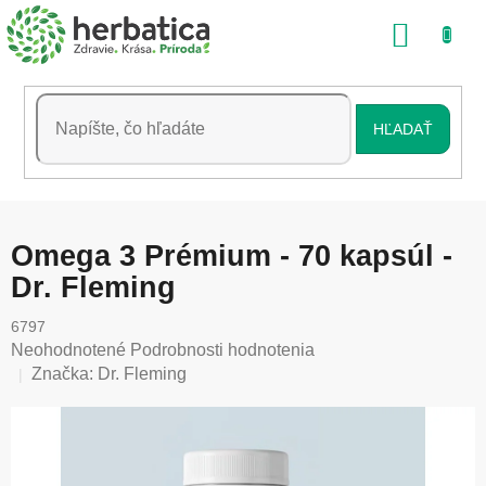
Prejsť
NÁKU
na
obsah
KOŠÍK
HĽADAŤ
Omega 3 Prémium - 70 kapsúl -
Dr. Fleming
6797
Priemerné
Neohodnotené
Podrobnosti hodnotenia
hodnotenie
Značka:
Dr. Fleming
produktu
je
0,0
z