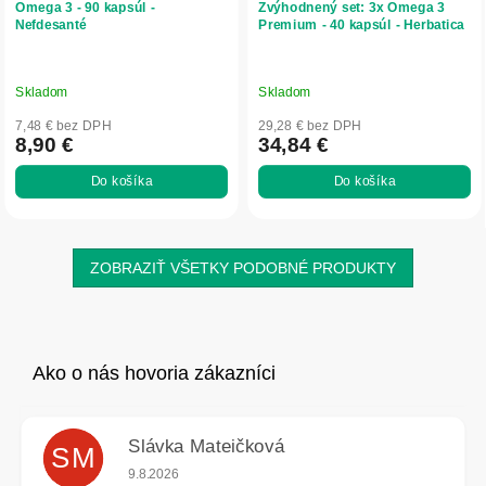
Omega 3 - 90 kapsúl -
Zvýhodnený set: 3x Omega 3
Nefdesanté
Premium - 40 kapsúl - Herbatica
Skladom
Skladom
7,48 € bez DPH
29,28 € bez DPH
8,90 €
34,84 €
Do košíka
Do košíka
ZOBRAZIŤ VŠETKY PODOBNÉ PRODUKTY
Slávka Mateičková
SM
Hodnotenie obchodu je 5 z 5 hviezdičiek.
9.8.2026