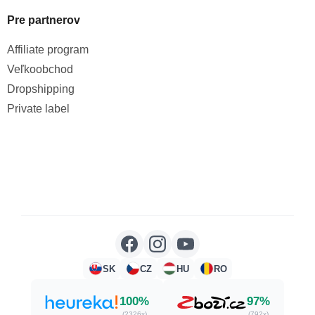
Pre partnerov
Affiliate program
Veľkoobchod
Dropshipping
Private label
SK
CZ
HU
RO
100%
97%
(2326x)
(792x)