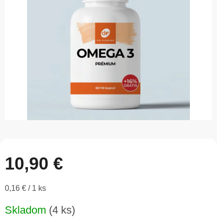
5
hviezdičiek.
10,90 €
Jednotková
0,16 € / 1 ks
cena:
Skladom
(4 ks)