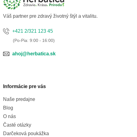
t
i
e
Váš partner pre zdravý životný štýl a vitalitu.
+421 2/321 123 45
ahoj@herbatica.sk
Informácie pre vás
Naše predajne
Blog
O nás
Časté otázky
Darčeková poukážka