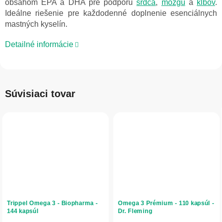
obsahom EPA a DHA pre podporu
srdca
,
mozgu
a
kĺbov
.
Ideálne riešenie pre každodenné doplnenie esenciálnych
mastných kyselín.
Detailné informácie
Súvisiaci tovar
Trippel Omega 3 - Biopharma -
Omega 3 Prémium - 110 kapsúl -
144 kapsúl
Dr. Fleming