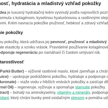
osť, hydratácia a mladistvý vzhľad pokožky
idea
je luxusný hydratačný krém vyvinutý podľa najnovších pozn
formula s kolagénom, kyselinou hyalurónovou a rastlinnými olejm
yvmi. Krém navracia pokožke pružnosť, hebkosť a zdravý vzhľad
nie pokožky
u pokožky, ktorá udržiava jej
pevnosť, pružnosť a mladistvý
rate elasticity a vzniku vrások. Pravidelné používanie kolagén
podporuje regeneráciu
po namáhaní či častom umývaní rúk.
tarostlivosť
arkii Butter)
– výživné rastlinné maslo, ktoré zjemňuje a chr
uice)
– upokojuje podráždenú pokožku, hydratuje a podporuje 
luronate)
– viaže vodu v hlbších vrstvách pokožky a zaisťuje d
nel Oil)
– regeneruje, vyživuje a spomaľuje
starnutie
pokožky.
tract)
– bohatý na aminokyseliny,
vitamíny a minerály
, podporuj
xidant
, ktorý chráni bunky pred oxidačným
stresom
a pomáha udr