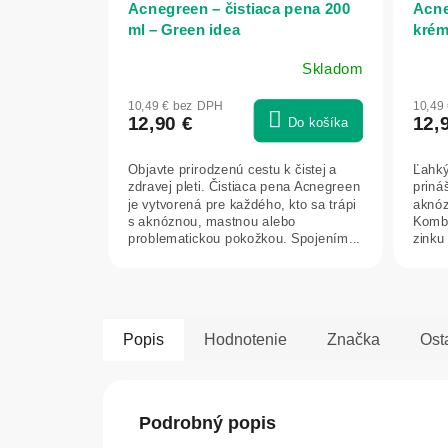
Acnegreen – čistiaca pena 200
Acne
ml – Green idea
krém
Skladom
10,49 € bez DPH
10,49
12,90 €
12,
Do košíka
Objavte prirodzenú cestu k čistej a
Ľahký
zdravej pleti. Čistiaca pena Acnegreen
prináš
je vytvorená pre každého, kto sa trápi
aknóz
s aknóznou, mastnou alebo
Kombi
problematickou pokožkou. Spojením...
zinku
a...
Popis
Hodnotenie
Značka
Ost
Podrobný popis