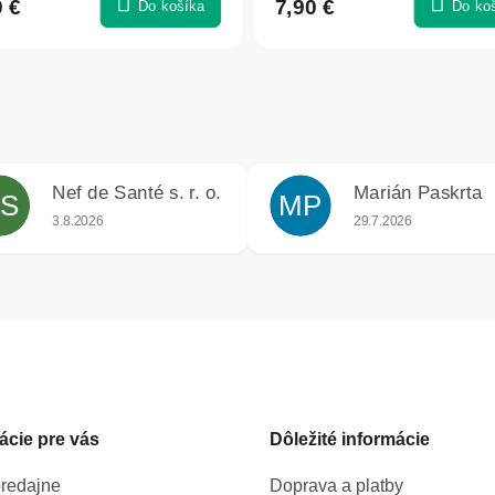
0 €
7,90 €
Do košíka
Do ko
Nef de Santé s. r. o.
Marián Paskrta
S
MP
iek.
Hodnotenie obchodu je 5 z 5 hviezdičiek.
Hodnotenie obchodu j
3.8.2026
29.7.2026
ácie pre vás
Dôležité informácie
redajne
Doprava a platby