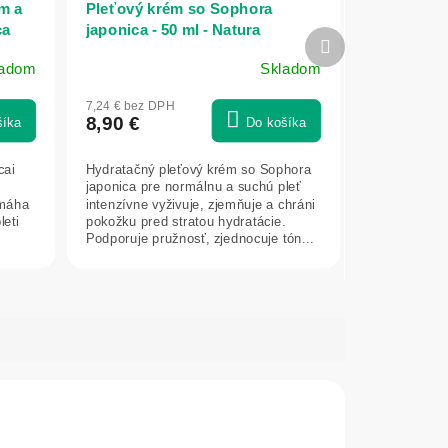
m a
Pleťový krém so Sophora
ca
japonica - 50 ml - Natura
Ďalší
Estonica
produkt
ladom
Skladom
7,24 € bez DPH
8,90 €
šíka
Do košíka
cai
Hydratačný pleťový krém so Sophora
japonica pre normálnu a suchú pleť
omáha
intenzívne vyživuje, zjemňuje a chráni
leti
pokožku pred stratou hydratácie.
Podporuje pružnosť, zjednocuje tón...