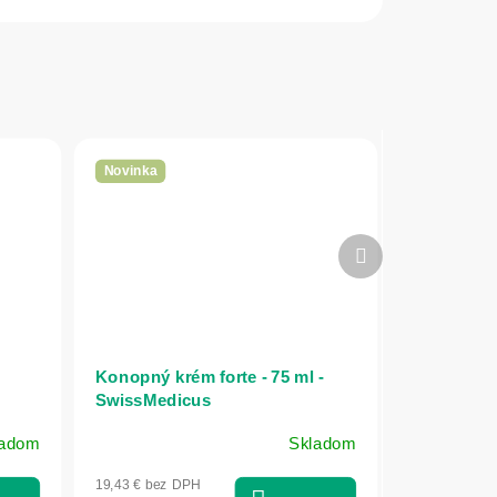
Novinka
Ďalší
produkt
Konopný krém forte - 75 ml -
SwissMedicus
ladom
Skladom
19,43 € bez DPH