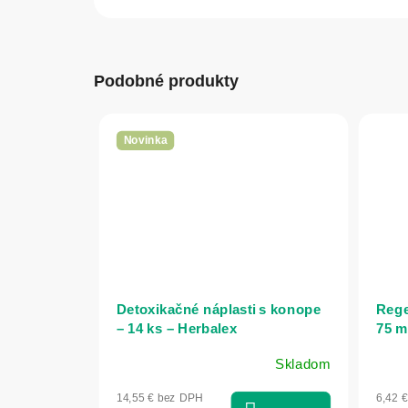
Podobné produkty
Novinka
Detoxikačné náplasti s konope
Rege
– 14 ks – Herbalex
75 m
Skladom
14,55 € bez DPH
6,42 