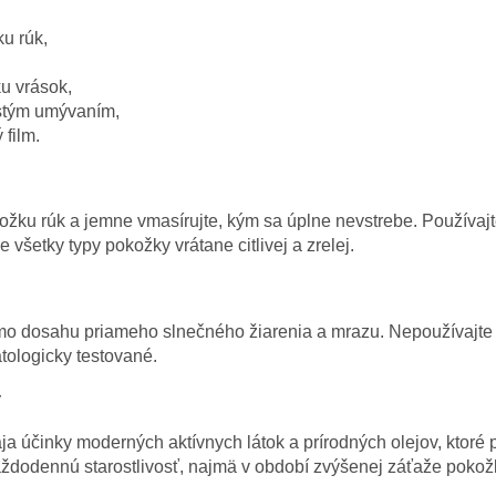
ku rúk,
u vrások,
astým umývaním,
film.
žku rúk a jemne vmasírujte, kým sa úplne nevstrebe. Používajt
 všetky typy pokožky vrátane citlivej a zrelej.
mo dosahu priameho slnečného žiarenia a mrazu. Nepoužívajte pr
tologicky testované.
y
ja účinky moderných aktívnych látok a prírodných olejov, ktoré
každodennú starostlivosť, najmä v období zvýšenej záťaže pokož