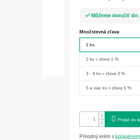
Môžeme doručiť do:
Množstevná zľava
1 ks
2 ks = zľava 1 %
3 - 4 ks = zľava 3 %
5 a viac ks = zľava 5 %
Pridať do k
Prírodný krém s
kolagénom