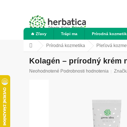
Prejsť
na
obsah
🔥 Zľavy
Trápi ma
Prírodná kozmetik
Prírodná kozmetika
Pleťová kozme
Domov
Kolagén – prírodný krém n
Priemerné
Neohodnotené
Podrobnosti hodnotenia
Značk
hodnotenie
produktu
je
0,0
z
5
hviezdičiek.