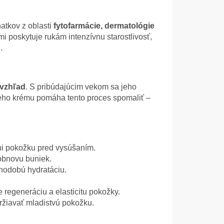
atkov z oblasti
fytofarmácie, dermatológie
i poskytuje rukám intenzívnu starostlivosť,
.
 vzhľad
. S pribúdajúcim vekom sa jeho
ového krému pomáha tento proces spomaliť –
áni pokožku pred vysúšaním.
obnovu buniek.
lhodobú hydratáciu.
e regeneráciu a elasticitu pokožky.
žiavať mladistvú pokožku.