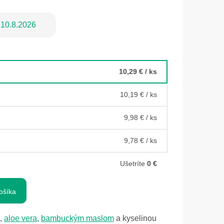
10.8.2026
10,29 €
/ ks
10,19 €
/ ks
9,98 €
/ ks
9,78 €
/ ks
Ušetríte
0 €
ošíka
,
aloe vera
,
bambuckým maslom
a kyselinou