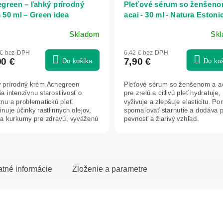
green – ľahký prírodný
Pleťové sérum so ženšeno
 50 ml – Green idea
acai - 30 ml - Natura Estoni
Skladom
Sk
 € bez DPH
6,42 € bez DPH
90 €
7,90 €
Do košíka
Do ko
 prírodný krém Acnegreen
Pleťové sérum so ženšenom a a
a intenzívnu starostlivosť o
pre zrelú a citlivú pleť hydratuje,
nu a problematickú pleť.
vyživuje a zlepšuje elasticitu. P
nuje účinky rastlinných olejov,
spomaľovať starnutie a dodáva p
 a kurkumy pre zdravú, vyváženú
pevnosť a žiarivý vzhľad.
atné informácie
Zloženie a parametre