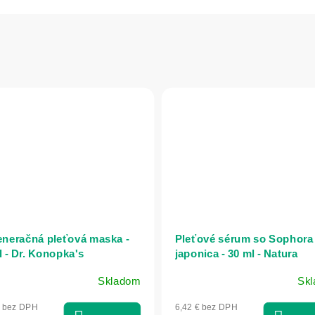
neračná pleťová maska -
Pleťové sérum so Sophora
l - Dr. Konopka's
japonica - 30 ml - Natura
Estonica
Skladom
Sk
€ bez DPH
6,42 € bez DPH