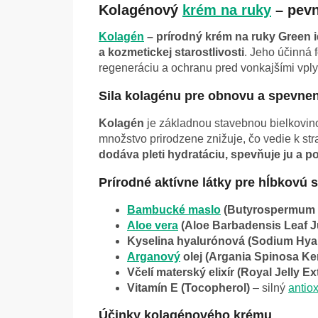
Kolagénový
krém na ruky
– pevn
Kolagén
– prírodný krém na ruky Green 
a kozmetickej starostlivosti
. Jeho účinná 
regeneráciu a ochranu pred vonkajšími vpl
Sila kolagénu pre obnovu a spevne
Kolagén
je základnou stavebnou bielkovino
množstvo prirodzene znižuje, čo vedie k st
dodáva pleti hydratáciu, spevňuje ju a 
Prírodné aktívne látky pre hĺbkovú s
Bambucké maslo
(Butyrospermum P
Aloe vera
(Aloe Barbadensis Leaf J
Kyselina hyalurónová (Sodium Hya
Arganový
olej (Argania Spinosa Ker
Včelí materský elixír (Royal Jelly Ex
Vitamín E (Tocopherol)
– silný
antio
Účinky kolagénového krému