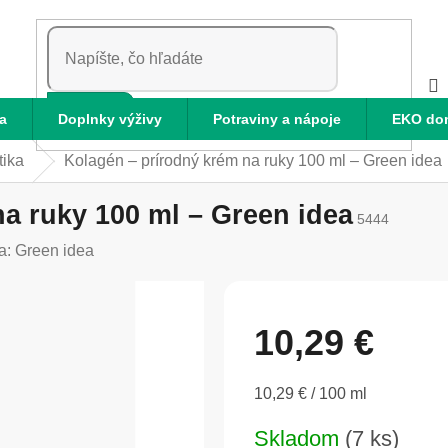
HĽADAŤ
a
Doplnky výživy
Potraviny a nápoje
EKO do
tika
Kolagén – prírodný krém na ruky 100 ml – Green idea
a ruky 100 ml – Green idea
5444
a:
Green idea
10,29 €
Jednotková
10,29 € / 100 ml
cena:
Skladom
(7 ks)