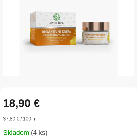
5
hviezdičiek.
18,90 €
Jednotková
37,80 € / 100 ml
cena:
Skladom
(4 ks)