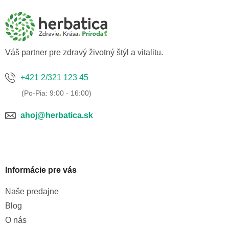
p
ä
t
i
e
Váš partner pre zdravý životný štýl a vitalitu.
+421 2/321 123 45
ahoj@herbatica.sk
Informácie pre vás
Naše predajne
Blog
O nás