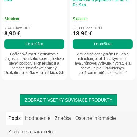
Dr. Sea
Skladom
Skladom
7,24 € bez DPH
11,30 € bez DPH
8,90 €
13,90 €
Do košíka
Do košíka
Gaštanová masť s extraktom z
Anti-aging denný krém Dr. Sea s
pagaštanu konského spevňuje žilové
retinolom, peptidmi a kyselinou
steny, podporuje ich pružnosť a
hyalurónovou vyživuje, hydratuje a
pomáha zmierňovať opuchy.
spevňuje pleť. Pravidelným
Upokojuje pokožku v oblasti kŕčových
používaním môžete dosiahnuť
žíl aj hemoroidov....
hladkú, pružnú a...
ZOBRAZIŤ VŠETKY SÚVISIACE PRODUKTY
Popis
Hodnotenie
Značka
Ostatné informácie
Zloženie a parametre