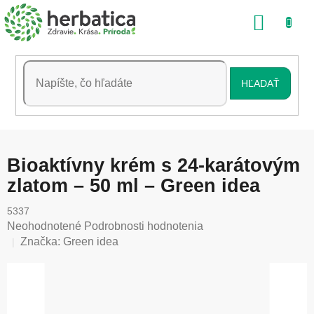
Prejsť
NÁKU
na
obsah
KOŠÍK
HĽADAŤ
Bioaktívny krém s 24-karátovým
zlatom – 50 ml – Green idea
5337
Priemerné
Neohodnotené
Podrobnosti hodnotenia
hodnotenie
Značka:
Green idea
produktu
je
0,0
z