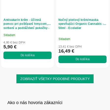
Antivakarin krém - účinná
Nočný pleťový krém/maska
pomoc pri poštípaní hmyzom,
spevňujúci Organic Cannabis -
svrbení a podráždení pokožky -
50ml - Ecolatier
20 g - InVitro
Skladom
Priemerné
Skladom
hodnotenie
4,80 € bez DPH
produktu
5,90 €
13,41 € bez DPH
16,49 €
je
Do košíka
5,0
Do košíka
z
5
hviezdičiek.
ZOBRAZIŤ VŠETKY PODOBNÉ PRODUKTY