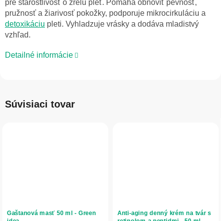
pre starostlivosť o zrelú pleť. Pomáha obnoviť pevnosť,
pružnosť a žiarivosť pokožky, podporuje mikrocirkuláciu a
detoxikáciu
pleti. Vyhladzuje vrásky a dodáva mladistvý
vzhľad.
Detailné informácie
Súvisiaci tovar
Gaštanová masť 50 ml - Green
Anti-aging denný krém na tvár s
idea
retinolom a peptidmi - 50 ml -