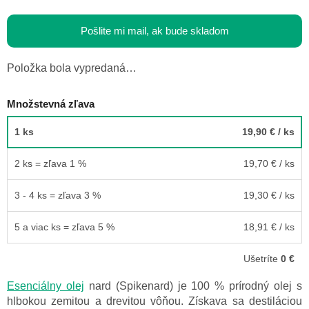
Pošlite mi mail, ak bude skladom
Položka bola vypredaná…
Množstevná zľava
1 ks
19,90 €
/ ks
2 ks = zľava 1 %
19,70 €
/ ks
3 - 4 ks = zľava 3 %
19,30 €
/ ks
5 a viac ks = zľava 5 %
18,91 €
/ ks
Ušetríte
0 €
Esenciálny olej
nard (Spikenard) je 100 % prírodný olej s
hlbokou zemitou a drevitou vôňou. Získava sa destiláciou