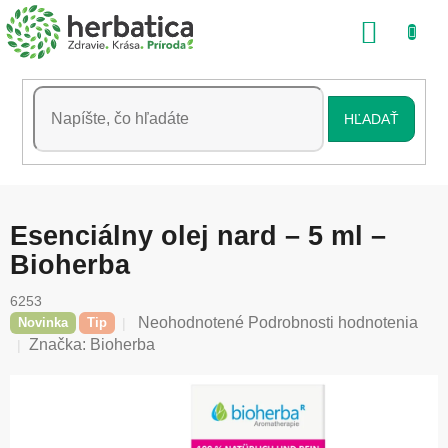
Prejsť
NÁKU
na
obsah
KOŠÍK
HĽADAŤ
Esenciálny olej nard – 5 ml –
Bioherba
6253
Priemerné
Neohodnotené
Podrobnosti hodnotenia
Novinka
Tip
hodnotenie
Značka:
Bioherba
produktu
je
0,0
z