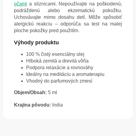
očami
a sliznicami. Nepoužívajte na poškodenú,
podráždenú alebo ekzematickú pokožku.
Uchovávajte mimo dosahu detí. Môže spôsobiť
alergickú reakciu – odporúča sa test na malej
ploche pokožky pred použitím.
Výhody produktu
100 % čistý esenciálny olej
Hlboká zemitá a drevitá vôňa
Podpora relaxácie a rovnováhy
Ideálny na meditáciu a aromaterapiu
Vhodný do parfumových zmesí
Objem/Obsah:
5 ml
Krajina pôvodu:
India