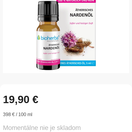
5
hviezdičiek.
19,90 €
Jednotková
398 € / 100 ml
cena:
Momentálne nie je skladom