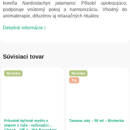
koreňa
Nardostachys jatamansi
. Pôsobí upokojujúco,
podporuje vnútorný pokoj a harmonizáciu. Vhodný do
aromaterapie, difuzérov aj relaxačných rituálov.
Detailné informácie
Súvisiaci tovar
Novinka
Novinka
Tip
Prírodné bylinné mydlo s
Tamanu olej – 50 ml – Bioherba
olejom z ruže - vyživujúci
účinok - 105 g - INA Essentials