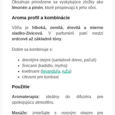
Obsahuje prirodzene sa vyskytujúce zložky ako
limonén a pinén
, ktoré prispievajú k jeho vôni.
Aroma profil a kombinácie
Vôňa je
hlboká, zemitá, drevitá a mierne
sladko-živicová
. V parfumérii patrí medzi
srdcové až základné tóny
.
Dobre sa kombinuje s:
drevitými olejmi (santalové drevo, pačuli)
živicami (kadidlo, myrha)
kvetinami (
levanduľa
,
ruža
)
citrusmi pre kontrast
Použitie
Aromaterapia:
ideálny do difuzéra pre
upokojujúcu atmosféru.
Masáže:
zmiešajte s nosným olejom pre