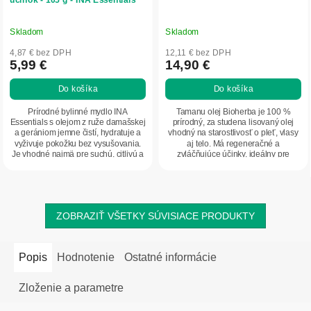
Skladom
Skladom
4,87 € bez DPH
12,11 € bez DPH
5,99 €
14,90 €
Do košíka
Do košíka
Prírodné bylinné mydlo INA
Tamanu olej Bioherba je 100 %
Essentials s olejom z ruže damašskej
prírodný, za studena lisovaný olej
a gerániom jemne čistí, hydratuje a
vhodný na starostlivosť o pleť, vlasy
vyživuje pokožku bez vysušovania.
aj telo. Má regeneračné a
Je vhodné najmä pre suchú, citlivú a
zvláčňujúce účinky, ideálny pre
zrelú...
suchú, citlivú...
ZOBRAZIŤ VŠETKY SÚVISIACE PRODUKTY
Popis
Hodnotenie
Ostatné informácie
Zloženie a parametre