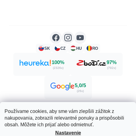
SK
CZ
HU
RO
100%
97%
(2326x)
(792x)
5,0/5
(26x)
Používame cookies, aby sme vám zlepšili zážitok z
nakupovania, zobrazili relevantné ponuky a prispôsobili
Vytvoril Shoptet
obsah. Môžete ich prijať alebo odmietnuť.
Nastavenie