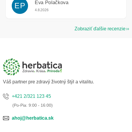
Eva Polačkova
EP
Hodnotenie obchodu je 5 z 5 hviezdičiek.
4.8.2026
Zobraziť ďalšie recenzie
Z
á
p
ä
t
i
e
Váš partner pre zdravý životný štýl a vitalitu.
+421 2/321 123 45
ahoj@herbatica.sk