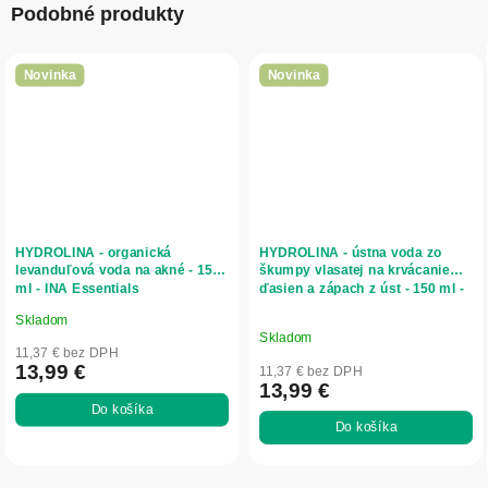
Podobné produkty
Novinka
Novinka
HYDROLINA - organická
HYDROLINA - ústna voda zo
levanduľová voda na akné - 150
škumpy vlasatej na krvácanie
ml - INA Essentials
ďasien a zápach z úst - 150 ml -
INA Essentials
Skladom
Priemerné
Skladom
hodnotenie
11,37 € bez DPH
produktu
13,99 €
11,37 € bez DPH
13,99 €
je
Do košíka
5,0
Do košíka
z
5
hviezdičiek.