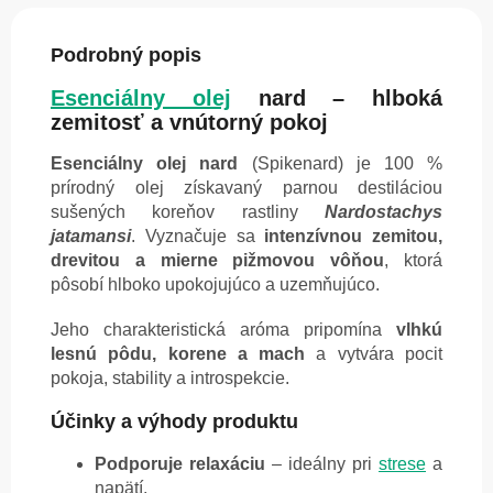
Podrobný popis
Esenciálny olej
nard – hlboká
zemitosť a vnútorný pokoj
Esenciálny olej nard
(Spikenard) je 100 %
prírodný olej získavaný parnou destiláciou
sušených koreňov rastliny
Nardostachys
jatamansi
. Vyznačuje sa
intenzívnou zemitou,
drevitou a mierne pižmovou vôňou
, ktorá
pôsobí hlboko upokojujúco a uzemňujúco.
Jeho charakteristická aróma pripomína
vlhkú
lesnú pôdu, korene a mach
a vytvára pocit
pokoja, stability a introspekcie.
Účinky a výhody produktu
Podporuje relaxáciu
– ideálny pri
strese
a
napätí.