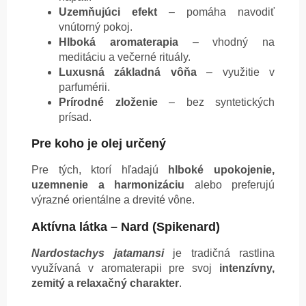
Uzemňujúci efekt
– pomáha navodiť
vnútorný pokoj.
Hlboká aromaterapia
– vhodný na
meditáciu a večerné rituály.
Luxusná základná vôňa
– využitie v
parfumérii.
Prírodné zloženie
– bez syntetických
prísad.
Pre koho je olej určený
Pre tých, ktorí hľadajú
hlboké upokojenie,
uzemnenie a harmonizáciu
alebo preferujú
výrazné orientálne a drevité vône.
Aktívna látka – Nard (Spikenard)
Nardostachys jatamansi
je tradičná rastlina
využívaná v aromaterapii pre svoj
intenzívny,
zemitý a relaxačný charakter
.