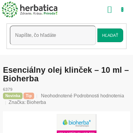
Prejsť
NÁKU
na
obsah
KOŠÍK
HĽADAŤ
Esenciálny olej klinček – 10 ml –
Bioherba
6379
Priemerné
Neohodnotené
Podrobnosti hodnotenia
Novinka
Tip
hodnotenie
Značka:
Bioherba
produktu
je
0,0
z