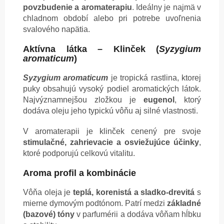
povzbudenie a aromaterapiu
. Ideálny je najmä v
chladnom období alebo pri potrebe uvoľnenia
svalového napätia.
Aktívna látka – Klinček (
Syzygium
aromaticum
)
Syzygium aromaticum
je tropická rastlina, ktorej
puky obsahujú vysoký podiel aromatických látok.
Najvýznamnejšou zložkou je
eugenol
, ktorý
dodáva oleju jeho typickú vôňu aj silné vlastnosti.
V aromaterapii je klinček cenený pre svoje
stimulačné, zahrievacie a osviežujúce účinky
,
ktoré podporujú celkovú vitalitu.
Aroma profil a kombinácie
Vôňa oleja je
teplá, korenistá a sladko-drevitá
s
mierne dymovým podtónom. Patrí medzi
základné
(bazové) tóny
v parfumérii a dodáva vôňam hĺbku