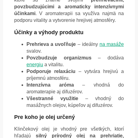
povzbudzujúcimi a aromaticky intenzívnymi
účinkami
. V aromaterapii sa využíva najmä na
podporu vitality a vytvorenie hrejivej atmosféry.
Účinky a výhody produktu
Prehrieva a uvoľňuje
– ideálny
na masáže
svalov.
Povzbudzuje organizmus
– dodáva
energiu
a vitalitu.
Podporuje relaxáciu
– vytvára hrejivú a
príjemnú atmosféru.
Intenzívna aróma
– vhodná do
aromaterapie aj difuzérov.
Všestranné využitie
– vhodný do
masážnych olejov, kúpeľov aj difuzérov.
Pre koho je olej určený
Klinčekový olej je vhodný pre všetkých, ktorí
hľadajú
silný prírodný olej na prehriatie,