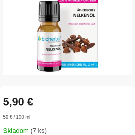
5
hviezdičiek.
5,90 €
Jednotková
59 € / 100 ml
cena:
Skladom
(7 ks)