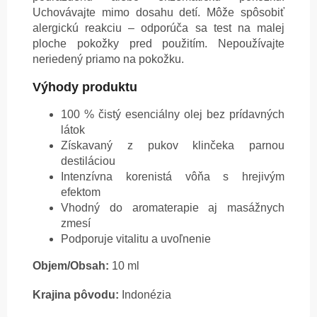
Uchovávajte mimo dosahu detí. Môže spôsobiť
alergickú reakciu – odporúča sa test na malej
ploche pokožky pred použitím. Nepoužívajte
neriedený priamo na pokožku.
Výhody produktu
100 % čistý esenciálny olej bez prídavných
látok
Získavaný z pukov klinčeka parnou
destiláciou
Intenzívna korenistá vôňa s hrejivým
efektom
Vhodný do aromaterapie aj masážnych
zmesí
Podporuje vitalitu a uvoľnenie
Objem/Obsah:
10 ml
Krajina pôvodu:
Indonézia