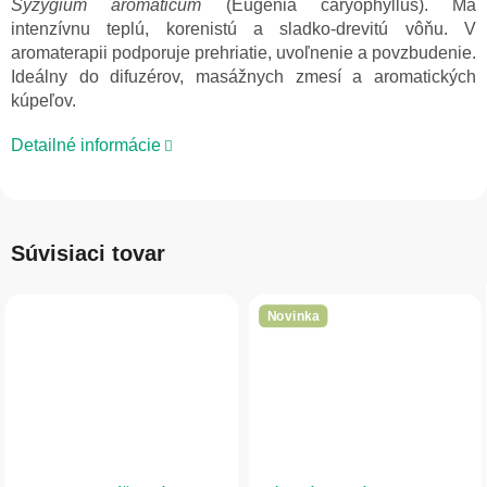
Syzygium aromaticum
(Eugenia caryophyllus). Má
intenzívnu teplú, korenistú a sladko-drevitú vôňu. V
aromaterapii podporuje prehriatie, uvoľnenie a povzbudenie.
Ideálny do difuzérov, masážnych zmesí a aromatických
kúpeľov.
Detailné informácie
Súvisiaci tovar
Novinka