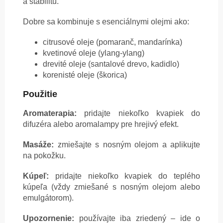
a stabilitu.
Dobre sa kombinuje s esenciálnymi olejmi ako:
citrusové oleje (pomaranč, mandarínka)
kvetinové oleje (ylang-ylang)
drevité oleje (santalové drevo, kadidlo)
korenisté oleje (škorica)
Použitie
Aromaterapia:
pridajte niekoľko kvapiek do
difuzéra alebo aromalampy pre hrejivý efekt.
Masáže:
zmiešajte s nosným olejom a aplikujte
na pokožku.
Kúpeľ:
pridajte niekoľko kvapiek do teplého
kúpeľa (vždy zmiešané s nosným olejom alebo
emulgátorom).
Upozornenie:
používajte iba zriedený – ide o