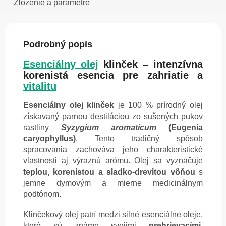
Zloženie a parametre
Podrobný popis
Esenciálny olej
klinček – intenzívna
korenistá esencia pre zahriatie a
vitalitu
Esenciálny olej klinček
je 100 % prírodný olej
získavaný parnou destiláciou zo sušených pukov
rastliny
Syzygium aromaticum
(Eugenia
caryophyllus)
. Tento tradičný spôsob
spracovania zachováva jeho charakteristické
vlastnosti aj výraznú arómu. Olej sa vyznačuje
teplou, korenistou a sladko-drevitou vôňou
s
jemne dymovým a mierne medicinálnym
podtónom.
Klinčekový olej patrí medzi silné esenciálne oleje,
ktoré sú známe svojimi
prehrievacími,