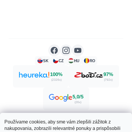
SK
CZ
HU
RO
100%
97%
(2326x)
(792x)
5,0/5
(26x)
Používame cookies, aby sme vám zlepšili zážitok z
nakupovania, zobrazili relevantné ponuky a prispôsobili
Vytvoril Shoptet