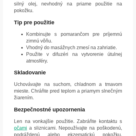
silný olej, nevhodný na priame použitie na
pokožku.
Tip pre použitie
Kombinujte s pomarančom pre príjemnú
zimnú vôňu.
Vhodný do masážnych zmesí na zahriatie.
Použite v difuzéri na vytvorenie útulnej
atmosféry.
Skladovanie
Uchovávajte na suchom, chladnom a tmavom
mieste. Chráňte pred teplom a priamym slnečným
žiarením.
Bezpečnostné upozornenia
Len na vonkajšie použitie. Zabráňte kontaktu s
očami
a sliznicami. Nepoužívajte na poškodenú,
podráždenú alebo ekzematickú pokožku.