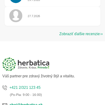
29.7.2026
Hodnotenie obchodu je 5 z 5 hviezdičiek.
27.7.2026
Zobraziť ďalšie recenzie
Z
á
p
ä
t
i
e
Váš partner pre zdravý životný štýl a vitalitu.
+421 2/321 123 45
ahoj@herbatica.sk