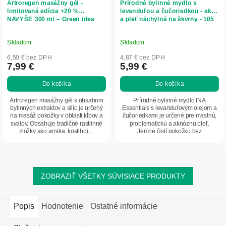
Artroregen masážny gél -
Prírodné bylinné mydlo s
limitovaná edícia +20 %
levanduľou a čučoriedkou - akné
NAVYŠE 300 ml – Green idea
a pleť náchylná na škvrny - 105
g - INA Essentials
Skladom
Skladom
6,50 € bez DPH
4,87 € bez DPH
7,99 €
5,99 €
Do košíka
Do košíka
Artroregen masážny gél s obsahom
Prírodné bylinné mydlo INA
bylinných extraktov a silíc je určený
Essentials s levanduľovým olejom a
na masáž pokožky v oblasti kĺbov a
čučoriedkami je určené pre mastnú,
svalov. Obsahuje tradičné rastlinné
problematickú a aknóznu pleť.
zložky ako arnika, kostihoj,...
Jemne čistí pokožku bez
vysušovania, pomáha...
ZOBRAZIŤ VŠETKY SÚVISIACE PRODUKTY
Popis
Hodnotenie
Ostatné informácie