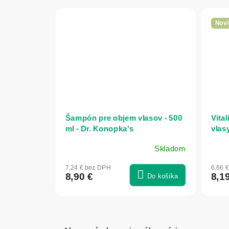
Novi
Šampón pre objem vlasov - 500
Vita
ml - Dr. Konopka's
vlas
- NA
Skladom
7,24 € bez DPH
6,66 
8,90 €
8,1
Do košíka