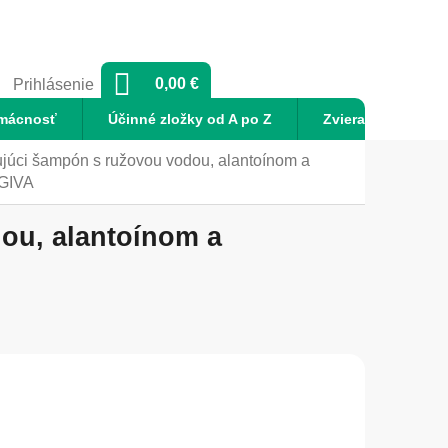
NÁKUPNÝ
0,00 €
Prihlásenie
KOŠÍK
mácnosť
Účinné zložky od A po Z
Zvieratá
No
úci šampón s ružovou vodou, alantoínom a
AGIVA
ou, alantoínom a