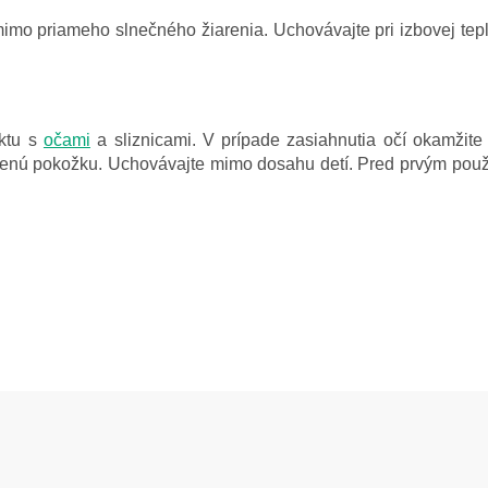
mo priameho slnečného žiarenia. Uchovávajte pri izbovej tepl
aktu s
očami
a sliznicami. V prípade zasiahnutia očí okamžit
nú pokožku. Uchovávajte mimo dosahu detí. Pred prvým použit