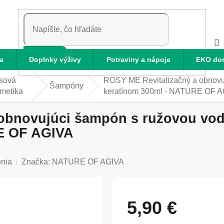
HĽADAŤ
a
Doplnky výživy
Potraviny a nápoje
EKO do
sová
ROSY ME Revitalizačný a obnovuj
Šampóny
metika
keratínom 300ml - NATURE OF 
obnovujúci šampón s ružovou vod
E OF AGIVA
enia
Značka:
NATURE OF AGIVA
5,90 €