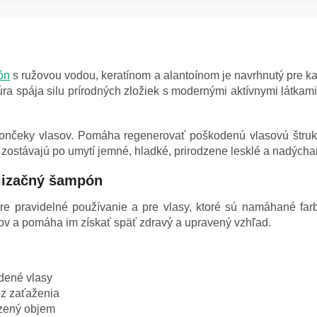
ón
s ružovou vodou, keratínom a alantoínom je navrhnutý pre k
ra spája silu prírodných zložiek s modernými aktívnymi látkam
čeky vlasov. Pomáha regenerovať poškodenú vlasovú štruktú
zostávajú po umytí jemné, hladké, prirodzene lesklé a nadýcha
alizačný šampón
re pravidelné používanie a pre vlasy, ktoré sú namáhané far
v a pomáha im získať späť zdravý a upravený vzhľad.
dené vlasy
z zaťaženia
dzený objem