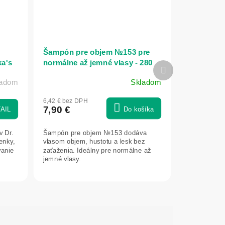
Šampón pre objem №153 pre
ka's
normálne až jemné vlasy - 280
Ďalší
ml - Dr. Konopka's
produkt
ladom
Skladom
6,42 € bez DPH
7,90 €
AIL
Do košíka
v Dr.
Šampón pre objem №153 dodáva
enky,
vlasom objem, hustotu a lesk bez
vanie
zaťaženia. Ideálny pre normálne až
jemné vlasy.