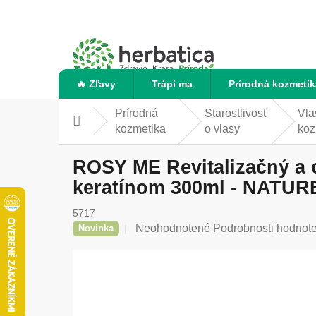
Prejsť
na
obsah
🔥 Zľavy
Trápi ma
Prírodná kozmetik
Prírodná
Starostlivosť
Vla
Domov
kozmetika
o vlasy
koz
ROSY ME Revitalizačný a 
keratínom 300ml - NATUR
5717
Priemerné
Neohodnotené
Podrobnosti hodnot
Novinka
hodnotenie
produktu
je
0,0
z