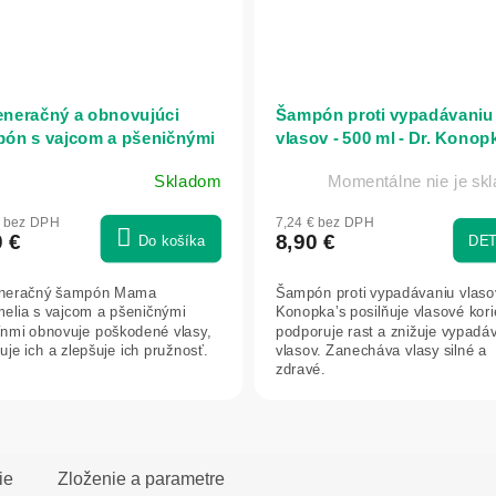
neračný a obnovujúci
Šampón proti vypadávaniu
ón s vajcom a pšeničnými
vlasov - 500 ml - Dr. Konop
eínmi - 500 ml - Mama
Skladom
Momentálne nie je sk
melia
€ bez DPH
7,24 € bez DPH
0 €
8,90 €
Do košíka
DET
neračný šampón Mama
Šampón proti vypadávaniu vlaso
elia s vajcom a pšeničnými
Konopka’s posilňuje vlasové kori
ínmi obnovuje poškodené vlasy,
podporuje rast a znižuje vypadá
uje ich a zlepšuje ich pružnosť.
vlasov. Zanecháva vlasy silné a
zdravé.
ie
Zloženie a parametre