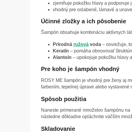
zjemňuje pokožku hlavy a podporuje 
vhodný pre oslabené, lámavé a unave
Účinné zložky a ich pôsobenie
Šampón obsahuje kombináciu aktívnych láto
Prírodná
ružová
voda
– osviežuje, t
Keratín
– pomáha obnovovať štruktúru
Alantoín
– upokojuje pokožku hlavy a
Pre koho je šampón vhodný
ROSY ME šampón je vhodný pre ženy aj muž
farbením, tepelnej úprave alebo vystavené
Spôsob použitia
Naneste primerané množstvo šampónu na mo
následne dôkladne opláchnite väčším množs
Skladovanie