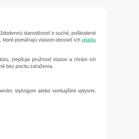
aždodennú starostlivosť o suché, poškodené
i, ktoré pomáhajú vlasom obnoviť ich
vitalitu
ru, zlepšuje pružnosť vlasov a chráni ich
né bez pocitu zaťaženia.
bením, stylingom alebo vonkajšími vplyvmi.