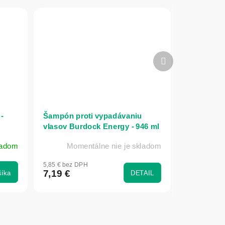
Ďalší
produkt
-
Šampón proti vypadávaniu
vlasov Burdock Energy - 946 ml
- The Doctor Health & Care
ladom
Momentálne nie je skladom
5,85 € bez DPH
7,19 €
šíka
DETAIL