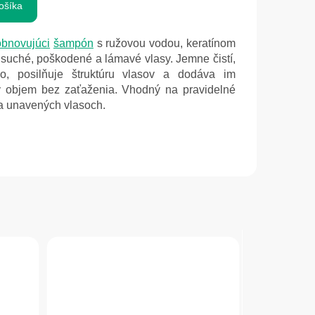
ošíka
obnovujúci
šampón
s ružovou vodou, keratínom
 suché, poškodené a lámavé vlasy. Jemne čistí,
no, posilňuje štruktúru vlasov a dodáva im
ný objem bez zaťaženia. Vhodný na pravidelné
 a unavených vlasoch.