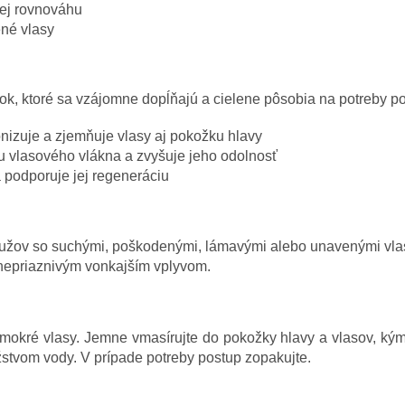
jej rovnováhu
né vlasy
k, ktoré sa vzájomne dopĺňajú a cielene pôsobia na potreby p
onizuje a zjemňuje vlasy aj pokožku hlavy
 vlasového vlákna a zvyšuje jeho odolnosť
 podporuje jej regeneráciu
ov so suchými, poškodenými, lámavými alebo unavenými vlasmi
 nepriaznivým vonkajším vplyvom.
kré vlasy. Jemne vmasírujte do pokožky hlavy a vlasov, kým s
tvom vody. V prípade potreby postup zopakujte.