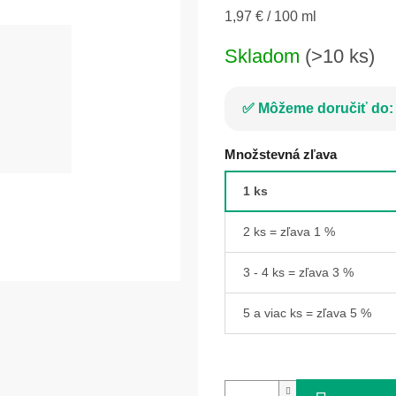
Jednotková
1,97 € / 100 ml
cena:
Skladom
(>10 ks)
Môžeme doručiť do:
Množstevná zľava
1 ks
2 ks = zľava 1 %
3 - 4 ks = zľava 3 %
5 a viac ks = zľava 5 %