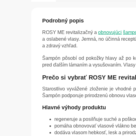
Podrobný popis
ROSY ME revitalizačný a
obnovujúci
šamp
a oslabené vlasy. Jemná, no účinná receptú
a zdravý vzhľad.
Šampón pôsobí od pokožky hlavy až po kon
pred ďalším lámaním a vysušovaním. Vlasy 
Prečo si vybrať ROSY ME revit
Starostlivo vyvážené zloženie je vhodné p
Šampón podporuje prirodzenú obnovu vlaso
Hlavné výhody produktu
regeneruje a posilňuje suché a poško
pomáha obnovovať vlasové vlákno be
dodáva vlasom hebkosť, lesk a priro