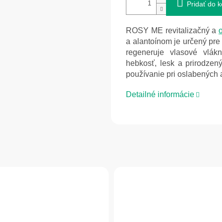
Pridať do k
ROSY ME revitalizačný a
a alantoínom je určený pre
regeneruje vlasové vlák
hebkosť, lesk a prirodze
používanie pri oslabených
Detailné informácie