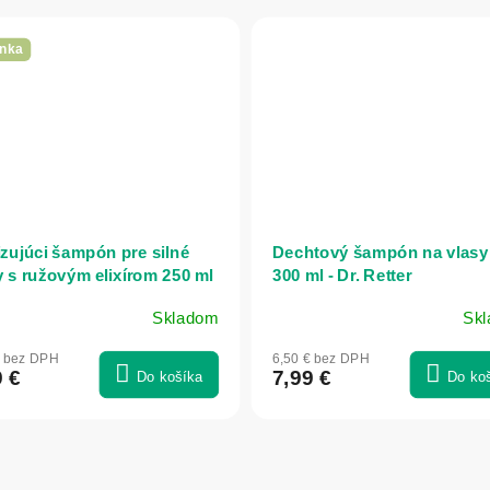
nka
lizujúci šampón pre silné
Dechtový šampón na vlasy 
y s ružovým elixírom 250 ml
300 ml - Dr. Retter
TURE OF AGIVA
Skladom
Sk
€ bez DPH
6,50 € bez DPH
9 €
7,99 €
Do košíka
Do ko