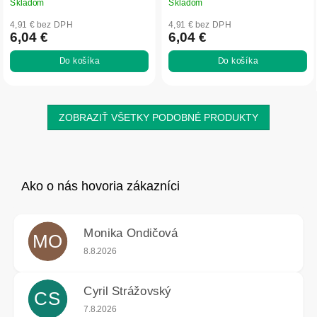
Skladom
Skladom
4,91 € bez DPH
4,91 € bez DPH
6,04 €
6,04 €
Do košíka
Do košíka
ZOBRAZIŤ VŠETKY PODOBNÉ PRODUKTY
Monika Ondičová
MO
Hodnotenie obchodu je 5 z 5 hviezdičiek.
8.8.2026
Cyril Strážovský
CS
Hodnotenie obchodu je 5 z 5 hviezdičiek.
7.8.2026