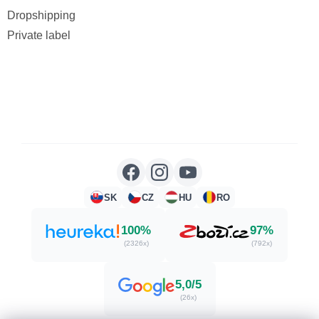
Dropshipping
Private label
SK
CZ
HU
RO
100%
97%
(2326x)
(792x)
5,0/5
(26x)