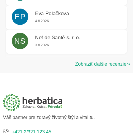
Eva Polačkova
EP
Hodnotenie obchodu je 5 z 5 hviezdičiek.
4.8.2026
Nef de Santé s. r. o.
NS
Hodnotenie obchodu je 5 z 5 hviezdičiek.
3.8.2026
Zobraziť ďalšie recenzie
Z
á
p
ä
t
i
e
Váš partner pre zdravý životný štýl a vitalitu.
+421 2/321 123 45