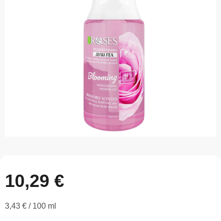
z
5
hviezdičiek.
10,29 €
Jednotková
3,43 € / 100 ml
cena: