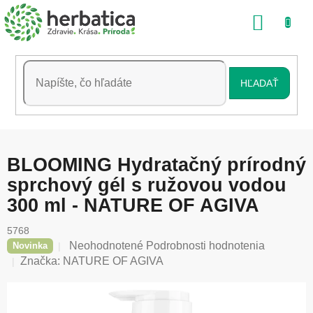
Prejsť
NÁKU
na
obsah
KOŠÍK
HĽADAŤ
BLOOMING Hydratačný prírodný
sprchový gél s ružovou vodou
300 ml - NATURE OF AGIVA
5768
Priemerné
Neohodnotené
Podrobnosti hodnotenia
Novinka
hodnotenie
Značka:
NATURE OF AGIVA
produktu
je
0,0