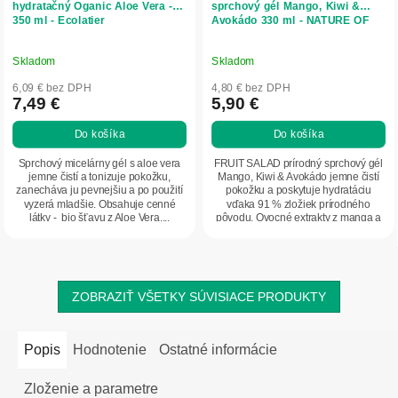
hydratačný Oganic Aloe Vera -
sprchový gél Mango, Kiwi &
350 ml - Ecolatier
Avokádo 330 ml - NATURE OF
AGIVA
Skladom
Skladom
6,09 € bez DPH
4,80 € bez DPH
7,49 €
5,90 €
Do košíka
Do košíka
Sprchový micelárny gél s aloe vera
FRUIT SALAD prírodný sprchový gél
jemne čistí a tonizuje pokožku,
Mango, Kiwi & Avokádo jemne čistí
zanecháva ju pevnejšiu a po použití
pokožku a poskytuje hydratáciu
vyzerá mladšie. Obsahuje cenné
vďaka 91 % zložiek prírodného
látky - bio šťavu z Aloe Vera,...
pôvodu. Ovocné extrakty z manga a
kiwi spolu...
ZOBRAZIŤ VŠETKY SÚVISIACE PRODUKTY
Popis
Hodnotenie
Ostatné informácie
Zloženie a parametre