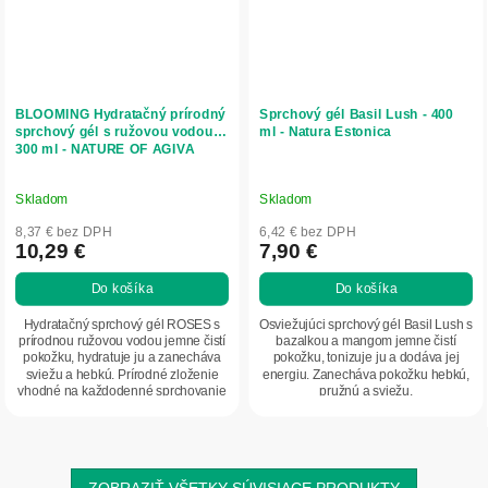
BLOOMING Hydratačný prírodný
Sprchový gél Basil Lush - 400
sprchový gél s ružovou vodou
ml - Natura Estonica
300 ml - NATURE OF AGIVA
Skladom
Skladom
8,37 € bez DPH
6,42 € bez DPH
10,29 €
7,90 €
Do košíka
Do košíka
Hydratačný sprchový gél ROSES s
Osviežujúci sprchový gél Basil Lush s
prírodnou ružovou vodou jemne čistí
bazalkou a mangom jemne čistí
pokožku, hydratuje ju a zanecháva
pokožku, tonizuje ju a dodáva jej
sviežu a hebkú. Prírodné zloženie
energiu. Zanecháva pokožku hebkú,
vhodné na každodenné sprchovanie
pružnú a sviežu.
pre...
ZOBRAZIŤ VŠETKY SÚVISIACE PRODUKTY