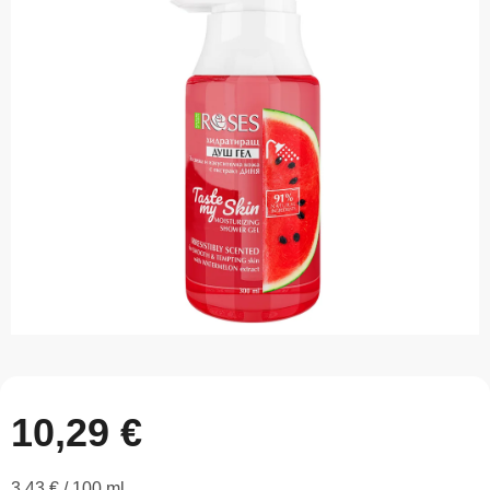
0,0
z
5
hviezdičiek.
10,29 €
Jednotková
3,43 € / 100 ml