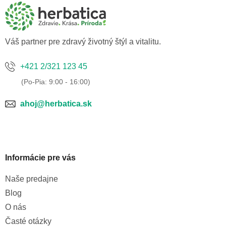
ä
t
i
e
Váš partner pre zdravý životný štýl a vitalitu.
+421 2/321 123 45
ahoj@herbatica.sk
Informácie pre vás
Naše predajne
Blog
O nás
Časté otázky