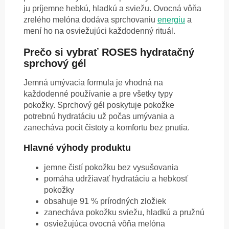
ju príjemne hebkú, hladkú a sviežu. Ovocná vôňa
zrelého melóna dodáva sprchovaniu
energiu
a
mení ho na osviežujúci každodenný rituál.
Prečo si vybrať ROSES hydratačný
sprchový gél
Jemná umývacia formula je vhodná na
každodenné používanie a pre všetky typy
pokožky. Sprchový gél poskytuje pokožke
potrebnú hydratáciu už počas umývania a
zanecháva pocit čistoty a komfortu bez pnutia.
Hlavné výhody produktu
jemne čistí pokožku bez vysušovania
pomáha udržiavať hydratáciu a hebkosť
pokožky
obsahuje 91 % prírodných zložiek
zanecháva pokožku sviežu, hladkú a pružnú
osviežujúca ovocná vôňa melóna