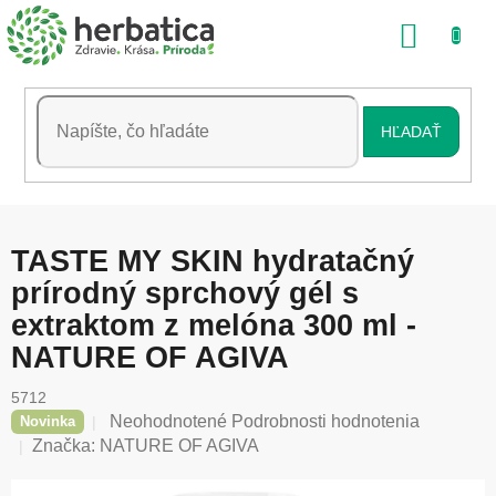
Prejsť
NÁKU
na
obsah
KOŠÍK
HĽADAŤ
TASTE MY SKIN hydratačný
prírodný sprchový gél s
extraktom z melóna 300 ml -
NATURE OF AGIVA
5712
Priemerné
Neohodnotené
Podrobnosti hodnotenia
Novinka
hodnotenie
Značka:
NATURE OF AGIVA
produktu
je