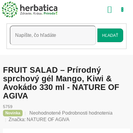
Prejsť
NÁKU
na
obsah
KOŠÍK
HĽADAŤ
FRUIT SALAD – Prírodný
sprchový gél Mango, Kiwi &
Avokádo 330 ml - NATURE OF
AGIVA
5759
Priemerné
Neohodnotené
Podrobnosti hodnotenia
Novinka
hodnotenie
Značka:
NATURE OF AGIVA
produktu
je