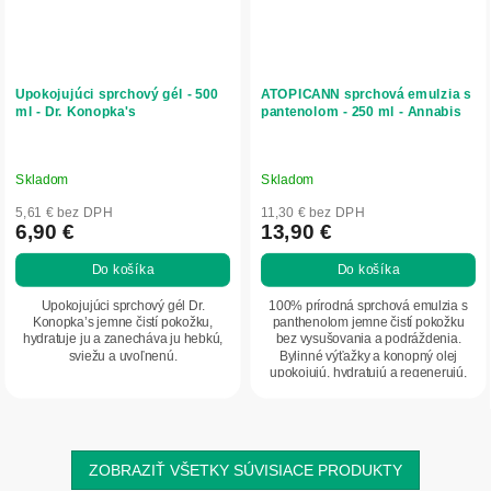
Upokojujúci sprchový gél - 500
ATOPICANN sprchová emulzia s
ml - Dr. Konopka's
pantenolom - 250 ml - Annabis
Skladom
Skladom
5,61 € bez DPH
11,30 € bez DPH
6,90 €
13,90 €
Do košíka
Do košíka
Upokojujúci sprchový gél Dr.
100% prírodná sprchová emulzia s
Konopka’s jemne čistí pokožku,
panthenolom jemne čistí pokožku
hydratuje ju a zanecháva ju hebkú,
bez vysušovania a podráždenia.
sviežu a uvoľnenú.
Bylinné výťažky a konopný olej
upokojujú, hydratujú a regenerujú,
vďaka čomu je...
ZOBRAZIŤ VŠETKY SÚVISIACE PRODUKTY