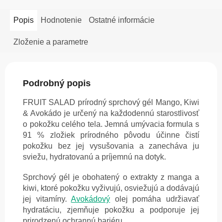
Popis
Hodnotenie
Ostatné informácie
Zloženie a parametre
Podrobný popis
FRUIT SALAD prírodný sprchový gél Mango, Kiwi
& Avokádo je určený na každodennú starostlivosť
o pokožku celého tela. Jemná umývacia formula s
91 % zložiek prírodného pôvodu účinne čistí
pokožku bez jej vysušovania a zanecháva ju
sviežu, hydratovanú a príjemnú na dotyk.
Sprchový gél je obohatený o extrakty z manga a
kiwi, ktoré pokožku vyživujú, osviežujú a dodávajú
jej vitamíny.
Avokádový
olej pomáha udržiavať
hydratáciu, zjemňuje pokožku a podporuje jej
prirodzenú ochrannú bariéru.