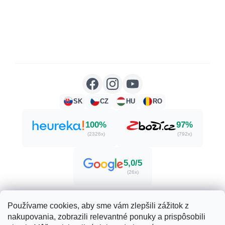
SK
CZ
HU
RO
100%
97%
(2326x)
(792x)
5,0/5
(26x)
Používame cookies, aby sme vám zlepšili zážitok z
nakupovania, zobrazili relevantné ponuky a prispôsobili
Vytvoril Shoptet