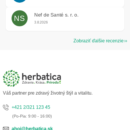
Nef de Santé s. r. o.
NS
Hodnotenie obchodu je 5 z 5 hviezdičiek.
3.8.2026
Zobraziť ďalšie recenzie
Z
á
p
ä
t
i
e
Váš partner pre zdravý životný štýl a vitalitu.
+421 2/321 123 45
ahoj@herbatica.sk