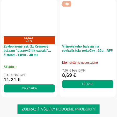
Tip
11,80 €
–5 %
Zvýhodnený set: 2x Krémový
Višnevského balzam na
balzam "Lastovičník extrakt"
revitalizáciu pokožky - 30g - RFF
čistotel - Elixir - 40 ml
Momentálne nedostupné
Priemerné
Skladom
hodnotenie
7,07 € bez DPH
produktu
8,69 €
9,11 € bez DPH
11,21 €
je
DETAIL
5,0
Do košíka
z
5
hviezdičiek.
ZOBRAZIŤ VŠETKY PODOBNÉ PRODUKTY