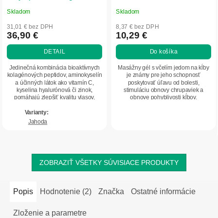
Herbatica
Skladom
Skladom
Priemerné
Priemerné
hodnotenie
hodnotenie
31,01 € bez DPH
8,37 € bez DPH
produktu
produktu
36,90 €
10,29 €
je
je
DETAIL
Do košíka
5,0
5,0
z
z
Jedinečná kombinácia bioaktívnych
Masážny gél s včelím jedom na kĺby
5
5
kolagénových peptidov, aminokyselín
je známy pre jeho schopnosť
a účinných látok ako vitamín C,
poskytovať úľavu od bolesti,
hviezdičiek.
hviezdičiek.
kyselina hyalurónová či zinok,
stimuláciu obnovy chrupaviek a
pomáhajú zlepšiť kvalitu vlasov,
obnove pohyblivosti kĺbov.
nechtov a...
Jahoda
ZOBRAZIŤ VŠETKY SÚVISIACE PRODUKTY
Popis
Hodnotenie (2)
Značka
Ostatné informácie
Zloženie a parametre