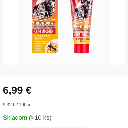
5
hviezdičiek.
6,99 €
Jednotková
9,32 € / 100 ml
cena:
Skladom
(>10 ks)