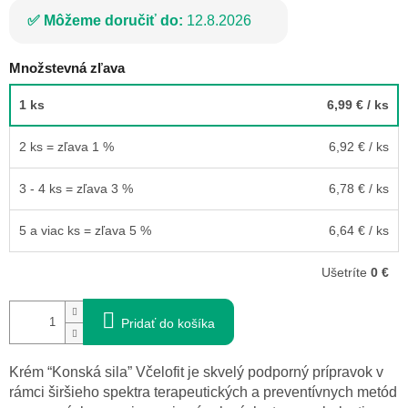
Môžeme doručiť do:
12.8.2026
Množstevná zľava
1 ks
6,99 €
/ ks
2 ks = zľava 1 %
6,92 €
/ ks
3 - 4 ks = zľava 3 %
6,78 €
/ ks
5 a viac ks = zľava 5 %
6,64 €
/ ks
Ušetríte
0 €
Pridať do košíka
Krém “Konská sila” Včelofit je skvelý podporný prípravok v
rámci širšieho spektra terapeutických a preventívnych metód