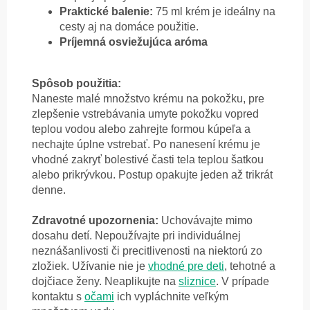
Praktické balenie:
75 ml krém je ideálny na
cesty aj na domáce použitie.
Príjemná osviežujúca aróma
Spôsob použitia:
Naneste malé množstvo krému na pokožku, pre
zlepšenie vstrebávania umyte pokožku vopred
teplou vodou alebo zahrejte formou kúpeľa a
nechajte úplne vstrebať. Po nanesení krému je
vhodné zakryť bolestivé časti tela teplou šatkou
alebo prikrývkou. Postup opakujte jeden až trikrát
denne.
Zdravotné upozornenia:
Uchovávajte mimo
dosahu detí. Nepoužívajte pri individuálnej
neznášanlivosti či precitlivenosti na niektorú zo
zložiek. Užívanie nie je
vhodné pre deti
, tehotné a
dojčiace ženy. Neaplikujte na
sliznice
. V prípade
kontaktu s
očami
ich vypláchnite veľkým