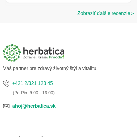
Zobraziť ďalšie recenzie
Z
á
p
ä
t
i
e
Váš partner pre zdravý životný štýl a vitalitu.
+421 2/321 123 45
ahoj@herbatica.sk