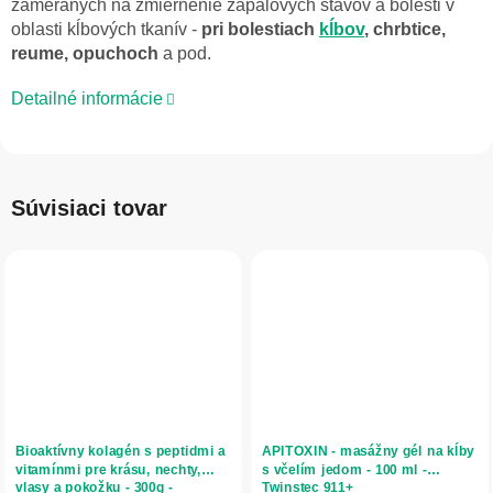
zameraných na zmiernenie zápalových stavov a bolesti v
oblasti kĺbových tkanív -
pri bolestiach
kĺbov
, chrbtice,
reume, opuchoch
a pod.
Detailné informácie
Súvisiaci tovar
Bioaktívny kolagén s peptidmi a
APITOXIN - masážny gél na kĺby
vitamínmi pre krásu, nechty,
s včelím jedom - 100 ml -
vlasy a pokožku - 300g -
Twinstec 911+