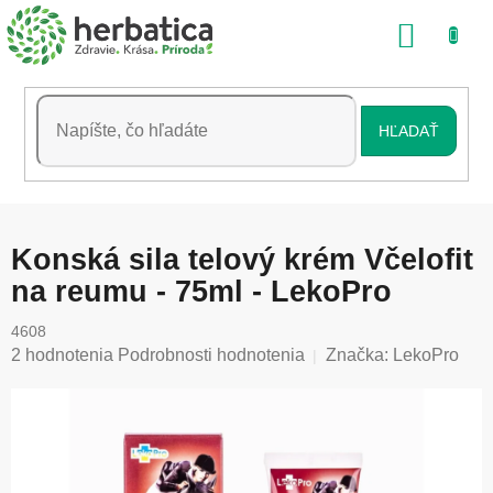
Prejsť
NÁKU
na
obsah
KOŠÍK
HĽADAŤ
Konská sila telový krém Včelofit
na reumu - 75ml - LekoPro
4608
Priemerné
2 hodnotenia
Podrobnosti hodnotenia
Značka:
LekoPro
hodnotenie
produktu
je
5,0
z