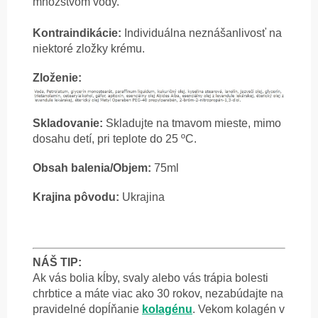
množstvom vody.
Kontraindikácie:
Individuálna neznášanlivosť na
niektoré zložky krému.
Zloženie:
Skladovanie:
Skladujte na tmavom mieste, mimo
dosahu detí, pri teplote do 25 ºC.
Obsah balenia/Objem:
75ml
Krajina pôvodu:
Ukrajina
NÁŠ TIP:
Ak vás bolia kĺby, svaly alebo vás trápia bolesti
chrbtice a máte viac ako 30 rokov, nezabúdajte na
pravidelné dopĺňanie
kolagénu
. Vekom kolagén v