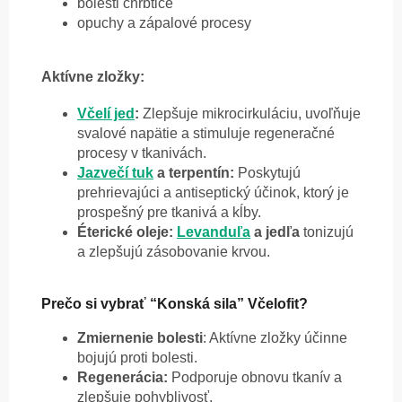
bolesti chrbtice
opuchy a zápalové procesy
Aktívne zložky:
Včelí jed
:
Zlepšuje mikrocirkuláciu, uvoľňuje
svalové napätie a stimuluje regeneračné
procesy v tkanivách.
Jazvečí tuk
a terpentín:
Poskytujú
prehrievajúci a antiseptický účinok, ktorý je
prospešný pre tkanivá a kĺby.
Éterické oleje:
Levanduľa
a jedľa
tonizujú
a zlepšujú zásobovanie krvou.
Prečo si vybrať “Konská sila” Včelofit?
Zmiernenie bolesti
: Aktívne zložky účinne
bojujú proti bolesti.
Regenerácia:
Podporuje obnovu tkanív a
zlepšuje pohyblivosť.