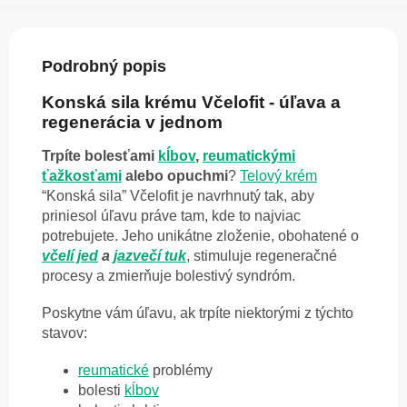
Podrobný popis
Konská sila krému Včelofit - úľava a
regenerácia v jednom
Trpíte bolesťami
kĺbov
,
reumatickými
ťažkosťami
alebo opuchmi
?
Telový krém
“Konská sila” Včelofit je navrhnutý tak, aby
priniesol úľavu práve tam, kde to najviac
potrebujete. Jeho unikátne zloženie, obohatené o
včelí jed
a
jazvečí tuk
, stimuluje regeneračné
procesy a zmierňuje bolestivý syndróm.
Poskytne vám úľavu, ak trpíte niektorými z týchto
stavov:
reumatické
problémy
bolesti
kĺbov