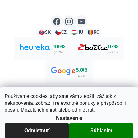
SK
CZ
HU
RO
100%
97%
(2326x)
(792x)
5,0/5
(26x)
Používame cookies, aby sme vám zlepšili zážitok z
nakupovania, zobrazili relevantné ponuky a prispôsobili
Vytvoril Shoptet
obsah. Môžete ich prijať alebo odmietnuť.
Nastavenie
Copyright 2026
Herbatica.sk
. Všetky práva vyhradené.
Upraviť nastavenie cookies
Odmietnuť
Súhlasím