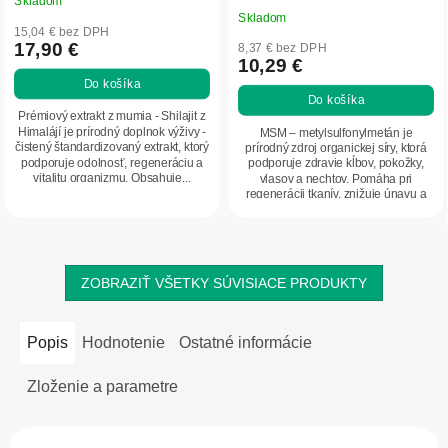
Skladom
Priemerné
Skladom
hodnotenie
15,04 € bez DPH
produktu
17,90 €
8,37 € bez DPH
10,29 €
je
Do košíka
5,0
Do košíka
z
Prémiový extrakt z mumia - Shilajit z
5
Himalájí je prírodný doplnok výživy -
MSM – metylsulfonylmetán je
čistený štandardizovaný extrakt, ktorý
prírodný zdroj organickej síry, ktorá
hviezdičiek.
podporuje odolnosť, regeneráciu a
podporuje zdravie kĺbov, pokožky,
vitalitu organizmu. Obsahuje...
vlasov a nechtov. Pomáha pri
regenerácii tkanív, znižuje únavu a
napomáha...
ZOBRAZIŤ VŠETKY SÚVISIACE PRODUKTY
Popis
Hodnotenie
Ostatné informácie
Zloženie a parametre