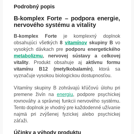
Podrobný popis
B-komplex Forte – podpora energie,
nervového systému a vitality
B-komplex Forte
je komplexný doplnok
obsahujúci všetkých
8
vitamínov
skupiny B
vo
vysokých dávkach pre
podporu energetického
metabolizmu
, nervovej sústavy a celkovej
vitality
. Produkt obsahuje aj
aktívnu formu
vitamínu B12 (metylkobalamín)
, ktorá sa
vyznačuje vysokou biologickou dostupnosťou.
Vitamíny skupiny B zohrávajú kľúčovú úlohu pri
premene živín na
energiu
, podpore psychickej
rovnováhy a správnej funkcii nervového systému.
Tento doplnok je vhodný pre každodenné užívanie
najmä pri zvýšenej fyzickej alebo psychickej
záťaži.
Účinky a výhody produktu