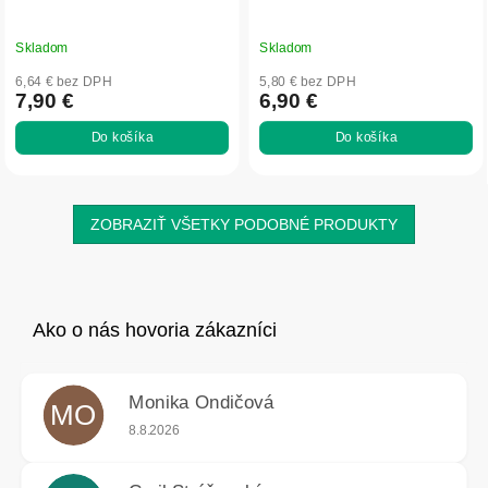
Skladom
Skladom
6,64 € bez DPH
5,80 € bez DPH
7,90 €
6,90 €
Do košíka
Do košíka
ZOBRAZIŤ VŠETKY PODOBNÉ PRODUKTY
Monika Ondičová
MO
Hodnotenie obchodu je 5 z 5 hviezdičiek.
8.8.2026