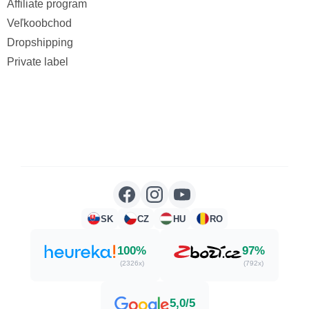
Affiliate program
Veľkoobchod
Dropshipping
Private label
SK
CZ
HU
RO
100%
97%
(2326x)
(792x)
5,0/5