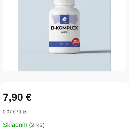
5
hviezdičiek.
7,90 €
Jednotková
0,07 € / 1 ks
cena:
Skladom
(2 ks)