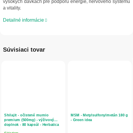
vysokých dávkach pre podporu energie, nervového systému
a vitality.
Detailné informácie
Súvisiaci tovar
Shilajit - očistené mumio
MSM - Metylsulfonylmetán 180 g
premium (500mg) - výživový
- Green idea
doplnok - 80 kapsúl - Herbatica