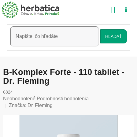
Prejsť
NÁKU
na
obsah
KOŠÍK
HĽADAŤ
B-Komplex Forte - 110 tabliet -
Dr. Fleming
6824
Priemerné
Neohodnotené
Podrobnosti hodnotenia
hodnotenie
Značka:
Dr. Fleming
produktu
je
0,0
z