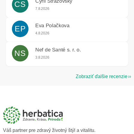
Cyril Strážovský
CS
Hodnotenie obchodu je 5 z 5 hviezdičiek.
7.8.2026
Eva Polačkova
EP
Hodnotenie obchodu je 5 z 5 hviezdičiek.
4.8.2026
Nef de Santé s. r. o.
NS
Hodnotenie obchodu je 5 z 5 hviezdičiek.
3.8.2026
Zobraziť ďalšie recenzie
Z
á
p
ä
t
i
e
Váš partner pre zdravý životný štýl a vitalitu.