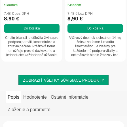
Skladom
Skladom
7,48 € bez DPH
7,48 € bez DPH
8,90 €
8,90 €
Do košíka
Do košíka
Cholín bitartrát je dôležitá živina pre
Výživový doplnok s obsahon 14 mg
podporu pamäti, koncentrácie a
železa vo forme fumarátu
zdravia pečene. Prášková forma
železnatého. Je ideálny pre
umožňuje presné dávkovanie a
každodennú podporu vitality a
jednoduché každodenné užívanie.
optimálnych hladín železa v tele.
Pomáha pri únave, slabosti,...
ZOBRAZIŤ VŠETKY SÚVISIACE PRODUKTY
Popis
Hodnotenie
Ostatné informácie
Zloženie a parametre