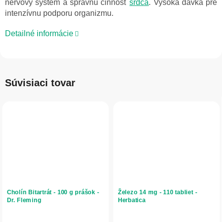
nervový systém a správnu činnosť
srdca
. Vysoká dávka pre
intenzívnu podporu organizmu.
Detailné informácie
Súvisiaci tovar
Cholín Bitartrát - 100 g prášok -
Železo 14 mg - 110 tabliet -
Dr. Fleming
Herbatica