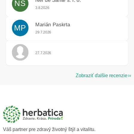
Nef de Santé s. r. o.
NS
Hodnotenie obchodu je 5 z 5 hviezdičiek.
3.8.2026
Marián Paskrta
MP
Hodnotenie obchodu je 5 z 5 hviezdičiek.
29.7.2026
Hodnotenie obchodu je 5 z 5 hviezdičiek.
27.7.2026
Zobraziť ďalšie recenzie
Z
á
p
ä
t
i
e
Váš partner pre zdravý životný štýl a vitalitu.