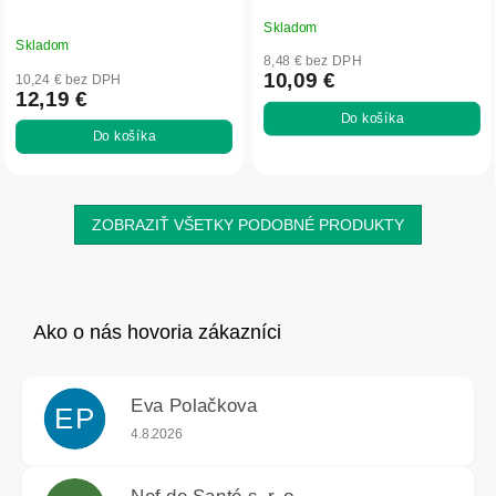
Skladom
Priemerné
Skladom
hodnotenie
8,48 € bez DPH
produktu
10,09 €
10,24 € bez DPH
12,19 €
je
Do košíka
5,0
Do košíka
z
5
hviezdičiek.
ZOBRAZIŤ VŠETKY PODOBNÉ PRODUKTY
Eva Polačkova
EP
Hodnotenie obchodu je 5 z 5 hviezdičiek.
4.8.2026