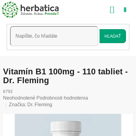
Prejsť
NÁKU
na
obsah
KOŠÍK
HĽADAŤ
Vitamín B1 100mg - 110 tabliet -
Dr. Fleming
6792
Priemerné
Neohodnotené
Podrobnosti hodnotenia
hodnotenie
Značka:
Dr. Fleming
produktu
je
0,0
z