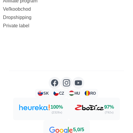
Affiliate program
Veľkoobchod
Dropshipping
Private label
SK
CZ
HU
RO
100%
97%
(2326x)
(792x)
5,0/5