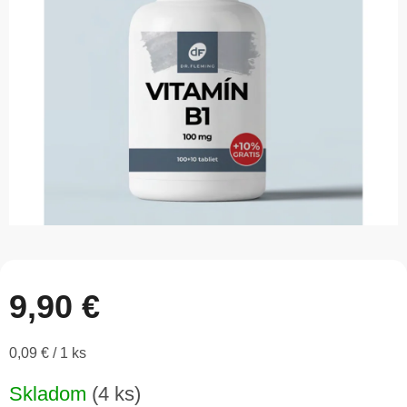
5
hviezdičiek.
9,90 €
Jednotková
0,09 € / 1 ks
cena:
Skladom
(4 ks)