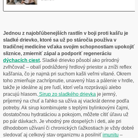
Jednou z najobľúbenejších rastlín v boji proti kašľu je
sladké drievko, ktoré sa už po stáročia používa v
tradičnej medicíne vďaka svojim schopnostiam upokojiť
sliznice, zmierniť zápal a podporiť regeneráciu
dýchacích ciest
.
Sladké drievko pôsobí ako prírodný
zvlhčovač – obalí podráždený hrdlový priestor a zníži reflex
kašľania, čo je najmä pri suchom kašli veľmi vítané. Okrem
toho zmierňuje zachrípnutie, unavený hlas a pálenie v hrdle,
takže je ideálne aj pre ľudí, ktorí veľa rozprávajú alebo
pracujú hlasom.
Sirup zo sladkého drievka
je jemný,
príjemný na chuť a ľahko sa užíva aj viackrát denne podľa
potreby. Ak sirup kombinujete s teplými bylinkovými čajmi,
dostatočnou hydratáciou a pokojom, môžete cítiť úľavu už
po pár dávkach. Je vhodný pre dospelých i deti, ale pri
dlhodobom užívaní či chronických ťažkostiach je vždy dobré
sledovať aj celkový stav organizmu a posilniť
imunitu
–