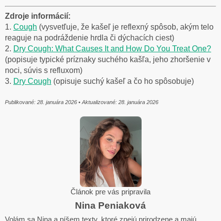
Zdroje informácií:
1.
Cough
(
vysvetľuje, že kašeľ je reflexný spôsob, akým telo
reaguje na podráždenie hrdla či dýchacích ciest)
2.
Dry Cough: What Causes It and How Do You Treat One?
(popisuje typické príznaky suchého kašľa, jeho zhoršenie v
noci, súvis s refluxom)
3.
Dry Cough
(opisuje suchý kašeľ a čo ho spôsobuje)
Publikované: 28. januára 2026 • Aktualizované: 28. januára 2026
Článok pre vás pripravila
Nina Peniaková
Volám sa Nina a píšem texty, ktoré znejú prirodzene a majú