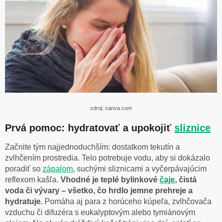
zdroj: canva.com
Prvá pomoc: hydratovať a upokojiť
sliznice
Začnite tým najjednoduchším: dostatkom tekutín a
zvlhčením prostredia. Telo potrebuje vodu, aby si dokázalo
poradiť so
zápalom
, suchými sliznicami a vyčerpávajúcim
reflexom kašľa.
Vhodné je teplé bylinkové
čaje
, čistá
voda či vývary – všetko, čo hrdlo jemne prehreje a
hydratuje.
Pomáha aj para z horúceho kúpeľa, zvlhčovača
vzduchu či difuzéra s eukalyptovým alebo tymiánovým