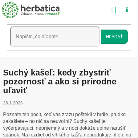
Prejsť
NÁKU
na
obsah
KOŠÍK
HĽADAŤ
Suchý kašeľ: kedy zbystriť
pozornosť a ako si prírodne
uľaviť
28.1.2026
Poznáte ten pocit, keď vás zrazu pošteklí v hrdle, prudko
zakašlete – no nič sa neuvoľní? Suchý kašeľ je
vyčerpávajúci, nepríjemný a v noci dokáže úplne narušiť
spánok. Na rozdiel od vlhkého kašľa neprodukuje hlien, no