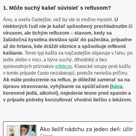
1. Môže suchý kašeľ súvisieť s refluxom?
Áno, a oveľa častejšie, než by ste si možno mysleli.
U
niektorých ľudí nie je kašeľ spôsobený prechladnutím či
vírusom, ale tichým refluxom – stavom, kedy sa
žalúdočná kyselina dostáva späť do pažeráka, prípadne
až do hrtana, kde dráždi sliznice a spôsobuje reflexné
kašlanie.
Tento typ kašľa sa najčastejšie objavuje v ľahu, po
jedle alebo v noci, a býva suchý, dlhodobý a bez
sprievodných príznakov
infekcie
. Klasické sirupy proti kašľu
v tomto prípade často nezaberajú, pretože neriešia príčinu.
Ak máte podozrenie na reflux, je dôležité zamerať sa na
úpravu stravovania, vyhýbanie sa spúšťačom (
káva
,
korenené jedlá, alkohol), nejedenie tesne pred spaním a
v prípade potreby konzultovať vhodnú liečbu s lekárom.