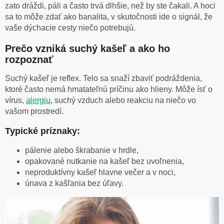
zato dráždi, páli a často trvá dlhšie, než by ste čakali. A hoci
sa to môže zdať ako banalita, v skutočnosti ide o signál, že
vaše dýchacie cesty niečo potrebujú.
Prečo vzniká suchý kašeľ a ako ho
rozpoznať
Suchý kašeľ je reflex. Telo sa snaží zbaviť podráždenia,
ktoré často nemá hmatateľnú príčinu ako hlieny. Môže ísť o
vírus,
alergiu
, suchý vzduch alebo reakciu na niečo vo
vašom prostredí.
Typické príznaky:
pálenie alebo škrabanie v hrdle,
opakované nutkanie na kašeľ bez uvoľnenia,
neproduktívny kašeľ hlavne večer a v noci,
únava z kašľania bez úľavy.