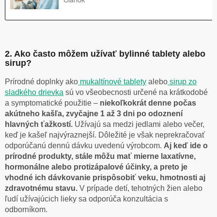
2. Ako často môžem užívať bylinné tablety alebo
sirup?
Prírodné doplnky ako
mukaltínové tablety
alebo
sirup zo
sladkého drievka
sú vo všeobecnosti určené na krátkodobé
a symptomatické použitie –
niekoľkokrát denne počas
akútneho kašľa, zvyčajne 1 až 3 dni po odoznení
hlavných ťažkostí.
Užívajú sa medzi jedlami alebo večer,
keď je kašeľ najvýraznejší. Dôležité je však neprekračovať
odporúčanú dennú dávku uvedenú výrobcom.
Aj keď ide o
prírodné produkty, stále môžu mať mierne laxatívne,
hormonálne alebo protizápalové účinky, a preto je
vhodné ich dávkovanie prispôsobiť veku, hmotnosti aj
zdravotnému stavu.
V prípade detí, tehotných žien alebo
ľudí užívajúcich lieky sa odporúča konzultácia s
odborníkom.