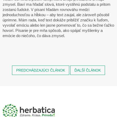
zmysel. Baví ma hľadať slová, ktoré vystihnú podstatu a pritom
zostanú ľudské. V písaní hľadám rovnováhu medzi
jednoduchosťou a hĺbkou – aby text zaujal, ale zároveň pôsobil
úprimne. Mám rada, keď text dokáže priblížiť značku k ľuďom,
vyvolať emóciu alebo len jasne pomenovať to, čo sa bežne ťažko
hovorí. Písanie je pre mňa spôsob, ako spájať myšlienky a
emócie do niečoho, čo dáva zmysel.
PREDCHÁDZAJÚCI ČLÁNOK
ĎALŠÍ ČLÁNOK
Z
á
p
ä
t