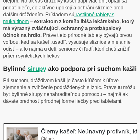
olejom. No ak vás dráždivý kašeľ trápi viac dní, oplatí sa
pridať niečo, čo aktívne upokojí a ochráni sliznice pred
ďalším dráždením. Príkladom sú
rastlinné tablety s
mukaltínom
–
extraktom z koreňa ibiša lekárskeho, ktorý
má výrazný zvláčňujúci, ochranný a protizápalový
účinok na hrdlo.
Práve tieto prírodné tablety bývajú prvou
voľbou, keď sa kašeľ „usadí“, vysušuje sliznice a nie a nie
odísť – a to najmä u detí, seniorov či ľudí, ktorí chcú znížiť
príjem syntetických liekov.
Bylinné
sirupy
ako podpora pri suchom kašli
Pri suchom, dráždivom kašli je často kľúčom k úľave
zjemnenie a zvlhčenie podráždených slizníc. Práve tu môžu
byť bylinné sirupy nenahraditeľnou pomocou – najmä ak
dávate prednosť prírodnej forme liečby pred tabletami.