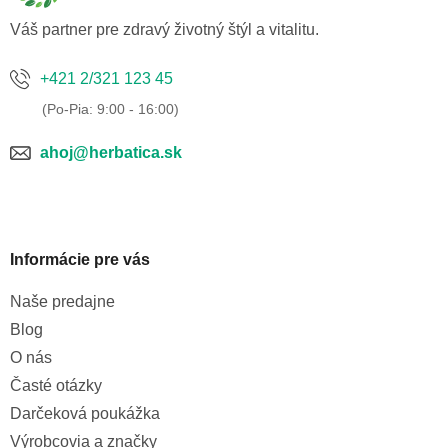
i
e
Váš partner pre zdravý životný štýl a vitalitu.
+421 2/321 123 45
ahoj@herbatica.sk
Informácie pre vás
Naše predajne
Blog
O nás
Časté otázky
Darčeková poukážka
Výrobcovia a značky