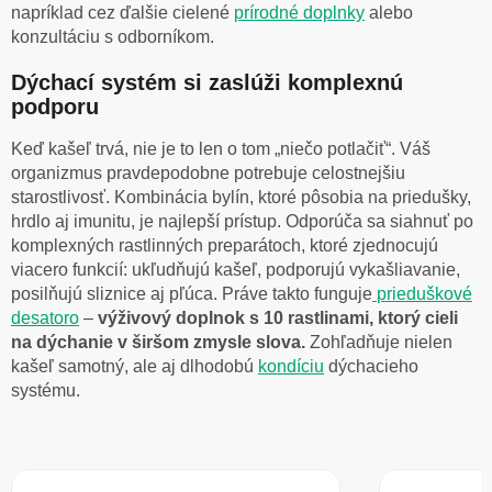
napríklad cez ďalšie cielené
prírodné doplnky
alebo
konzultáciu s odborníkom.
Dýchací systém si zaslúži komplexnú
podporu
Keď kašeľ trvá, nie je to len o tom „niečo potlačiť“. Váš
organizmus pravdepodobne potrebuje celostnejšiu
starostlivosť. Kombinácia bylín, ktoré pôsobia na priedušky,
hrdlo aj imunitu, je najlepší prístup. Odporúča sa siahnuť po
komplexných rastlinných preparátoch, ktoré zjednocujú
viacero funkcií: ukľudňujú kašeľ, podporujú vykašliavanie,
posilňujú sliznice aj pľúca. Práve takto funguje
prieduškové
desatoro
–
výživový doplnok s 10 rastlinami, ktorý cieli
na dýchanie v širšom zmysle slova.
Zohľadňuje nielen
kašeľ samotný, ale aj dlhodobú
kondíciu
dýchacieho
systému.