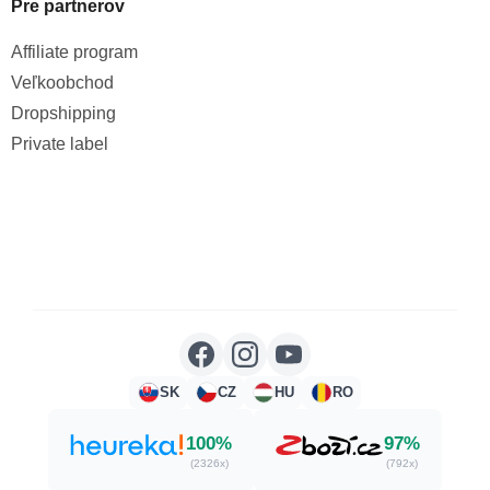
Pre partnerov
Affiliate program
Veľkoobchod
Dropshipping
Private label
SK
CZ
HU
RO
100%
97%
(2326x)
(792x)