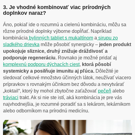
3. Je vhodné kombinovať viac prírodných
doplnkov naraz?
Áno, pokiaľ ide o rozumnú a cielenú kombináciu, môžu sa
rôzne prírodné doplnky výborne dopĺňať. Napríklad
kombinácia
bylinných tabliet s mukaltínom
a
sirupu zo
sladkého drievka
môže pôsobiť synergicky –
jeden produkt
upokojuje sliznice, druhý znižuje dráždivosť a
podporuje regeneráciu.
Rovnako je možné pridať aj
komplexnú podporu dýchacích ciest
,
ktorá pôsobí
systemicky a posilňuje imunitu aj pľúca.
Dôležité je
sledovať celkové množstvo účinných látok, neužívať viacero
prípravkov s rovnakým účinkom bez dôvodu a nevytvárať
„koktail“, ktorý by mohol zbytočne zaťažovať
pečeň
alebo
tráviaci
trakt. Ak si nie ste istí, aká kombinácia je pre vás
najvhodnejšia, je rozumné poradiť sa s lekárom, lekárnikom
alebo odborníkom na prírodnú medicínu.