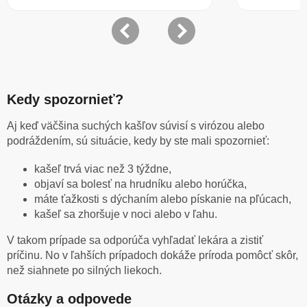
Kedy spozornieť?
Aj keď väčšina suchých kašľov súvisí s virózou alebo
podráždením, sú situácie, kedy by ste mali spozornieť:
kašeľ trvá viac než 3 týždne,
objaví sa bolesť na hrudníku alebo horúčka,
máte ťažkosti s dýchaním alebo pískanie na pľúcach,
kašeľ sa zhoršuje v noci alebo v ľahu.
V takom prípade sa odporúča vyhľadať lekára a zistiť
príčinu. No v ľahších prípadoch dokáže príroda pomôcť skôr,
než siahnete po silných liekoch.
Otázky a odpovede