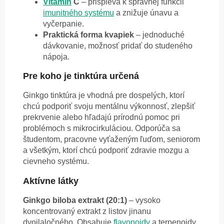
Vitamín
C
– prispieva k správnej funkcii
imunitného systému
a znižuje únavu a
vyčerpanie.
Praktická forma kvapiek
– jednoduché
dávkovanie, možnosť pridať do studeného
nápoja.
Pre koho je tinktúra určená
Ginkgo tinktúra je vhodná pre dospelých, ktorí
chcú podporiť svoju mentálnu výkonnosť, zlepšiť
prekrvenie alebo hľadajú prírodnú pomoc pri
problémoch s mikrocirkuláciou. Odporúča sa
študentom, pracovne vyťaženým ľuďom, seniorom
a všetkým, ktorí chcú podporiť zdravie mozgu a
cievneho systému.
Aktívne látky
Ginkgo biloba extrakt (20:1)
– vysoko
koncentrovaný extrakt z listov jinanu
dvojlaločného. Obsahuje
flavonoidy
a terpenoidy,