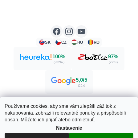
SK
CZ
HU
RO
100%
97%
(2326x)
(792x)
5,0/5
(26x)
Používame cookies, aby sme vám zlepšili zážitok z
nakupovania, zobrazili relevantné ponuky a prispôsobili
Vytvoril Shoptet
obsah. Môžete ich prijať alebo odmietnuť.
Nastavenie
Copyright 2026
Herbatica.sk
. Všetky práva vyhradené.