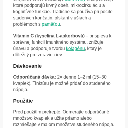
ktoré podporujú krvný obeh, mikrocirkuláciu a
kognitívne funkcie. Tradične sa používa pri pocite
studených končatín, pískaní v ušiach a
problémoch s
pamäťou
.
Vitamín C (kyselina L-askorbová)
– prispieva k
správnej funkcii imunitného systému, znižuje
únavu a podporuje tvorbu
kolagénu
, ktorý je
dôležitý pre zdravie ciev.
Dávkovanie
Odporúčaná dávka:
2× denne 1–2 ml (15–30
kvapiek). Tinktúru je možné pridať do studeného
nápoja.
Použitie
Pred použitím pretrepte. Odmerajte odporúčané
množstvo kvapiek a užite priamo alebo
rozmiešajte v malom množstve studeného nápoja.