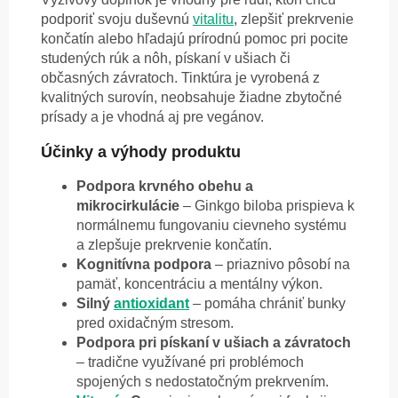
podporiť svoju duševnú
vitalitu
, zlepšiť prekrvenie
končatín alebo hľadajú prírodnú pomoc pri pocite
studených rúk a nôh, pískaní v ušiach či
občasných závratoch. Tinktúra je vyrobená z
kvalitných surovín, neobsahuje žiadne zbytočné
prísady a je vhodná aj pre vegánov.
Účinky a výhody produktu
Podpora krvného obehu a
mikrocirkulácie
– Ginkgo biloba prispieva k
normálnemu fungovaniu cievneho systému
a zlepšuje prekrvenie končatín.
Kognitívna podpora
– priaznivo pôsobí na
pamäť, koncentráciu a mentálny výkon.
Silný
antioxidant
– pomáha chrániť bunky
pred oxidačným stresom.
Podpora pri pískaní v ušiach a závratoch
– tradične využívané pri problémoch
spojených s nedostatočným prekrvením.