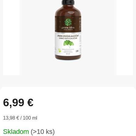
5
hviezdičiek.
6,99 €
Jednotková
13,98 € / 100 ml
cena:
Skladom
(>10 ks)