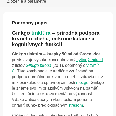
Zloženie a parametre
Podrobný popis
Ginkgo
tinktúra
– prírodná podpora
krvného obehu, mikrocirkulácie a
kognitívnych funkcií
Ginkgo tinktúra – kvapky 50 ml od Green idea
predstavuje vysoko koncentrovaný
bylinný extrakt
z listov
Ginkgo biloba
(20:1), doplnený o
vitamín
C
. Táto kombinácia je tradične využívaná na
podporu normálneho krvného obehu, zdravia ciev,
mikrocirkulácie a správnej činnosti
mozgu
. Ginkgo
je známe svojím priaznivým vplyvom na pamäť,
koncentráciu a celkovú mentálnu výkonnosť.
Vďaka antioxidačným vlastnostiam pomáha
chrániť bunky pred oxidačným
stresom
.
Výživový doplnok je vhodný pre ľudí, ktorí chcú