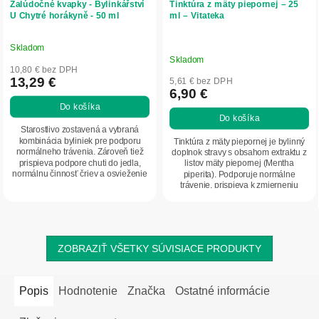
Žalúdočné kvapky - Bylinkářství
Tinktúra z mäty piepornej – 25
U Chytré horákyně - 50 ml
ml – Vitateka
Skladom
Priemerné
Skladom
hodnotenie
10,80 € bez DPH
produktu
13,29 €
5,61 € bez DPH
6,90 €
je
Do košíka
5,0
Do košíka
z
Starostlivo zostavená a vybraná
5
kombinácia byliniek pre podporu
Tinktúra z mäty piepornej je bylinný
normálneho trávenia. Zároveň tiež
doplnok stravy s obsahom extraktu z
hviezdičiek.
prispieva podpore chuti do jedla,
listov mäty piepornej (Mentha
normálnu činnosť čriev a osvieženie
piperita). Podporuje normálne
tela.
trávenie, prispieva k zmierneniu
nadúvania a...
ZOBRAZIŤ VŠETKY SÚVISIACE PRODUKTY
Popis
Hodnotenie
Značka
Ostatné informácie