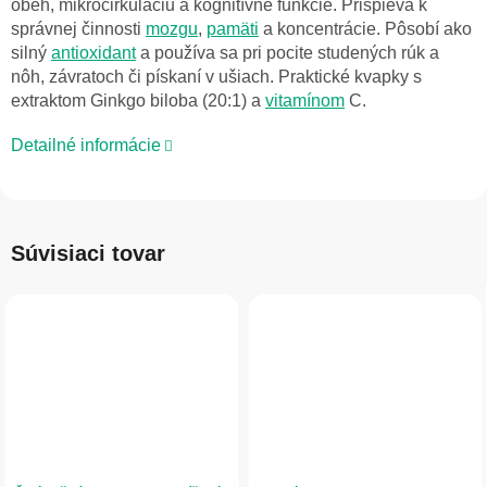
obeh,
mikrocirkuláciu
a
kognitívne
funkcie.
Prispieva
k
správnej
činnosti
mozgu
,
pamäti
a
koncentrácie.
Pôsobí
ako
silný
antioxidant
a
používa
sa
pri
pocite
studených
rúk
a
nôh,
závratoch
či
pískaní
v
ušiach.
Praktické
kvapky
s
extraktom
Ginkgo
biloba
(20:1)
a
vitamínom
C.
Detailné informácie
Súvisiaci tovar