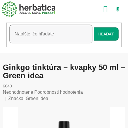
Prejsť
NÁKU
na
obsah
KOŠÍK
HĽADAŤ
Ginkgo tinktúra – kvapky 50 ml –
Green idea
6040
Priemerné
Neohodnotené
Podrobnosti hodnotenia
hodnotenie
Značka:
Green idea
produktu
je
0,0
z