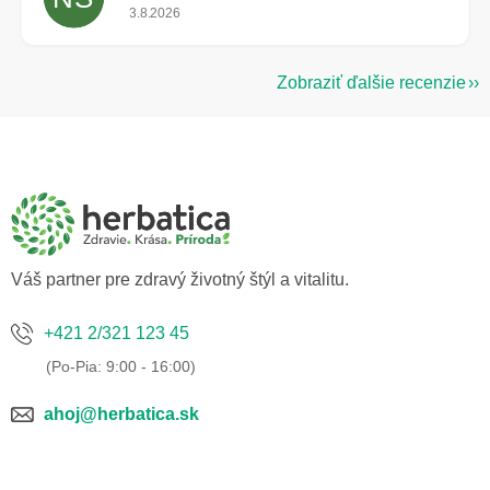
Hodnotenie obchodu je 5 z 5 hviezdičiek.
3.8.2026
Zobraziť ďalšie recenzie
Z
á
p
ä
t
i
e
Váš partner pre zdravý životný štýl a vitalitu.
+421 2/321 123 45
ahoj@herbatica.sk