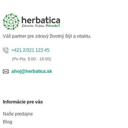
á
p
ä
t
i
e
Váš partner pre zdravý životný štýl a vitalitu.
+421 2/321 123 45
ahoj@herbatica.sk
Informácie pre vás
Naše predajne
Blog