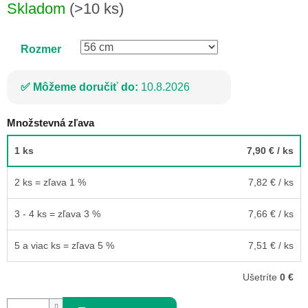
Skladom
(>10 ks)
cena:
Rozmer
Môžeme doručiť do:
10.8.2026
Množstevná zľava
1 ks
7,90 €
/ ks
2 ks = zľava 1 %
7,82 €
/ ks
3 - 4 ks = zľava 3 %
7,66 €
/ ks
5 a viac ks = zľava 5 %
7,51 €
/ ks
Ušetríte
0 €