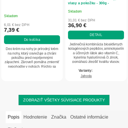
vlasy a pokožku - 300g -
Herbatica
Skladom
Priemerné
Skladom
hodnotenie
31,01 € bez DPH
produktu
36,90 €
6,01 € bez DPH
7,39 €
je
DETAIL
5,0
Do košíka
z
Jedinečná kombinácia bioaktívnych
5
kolagénových peptidov, aminokyselín
Deo krém na nohy je prírodný krém
a účinných látok ako vitamín C,
na nohy, ktorý osviežuje a chráni
hviezdičiek.
kyselina hyalurónová či zinok,
pokožku pred nepríjemnými
pomáhajú zlepšiť kvalitu vlasov,
zápachmi. Zároveň pomáha zmierniť
nechtov a...
nepohodlie v nohách. Rýchlo sa
vstrebáva, účinne...
Jahoda
ZOBRAZIŤ VŠETKY SÚVISIACE PRODUKTY
Popis
Hodnotenie
Značka
Ostatné informácie