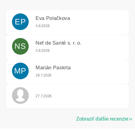
Eva Polačkova
EP
Hodnotenie obchodu je 5 z 5 hviezdičiek.
4.8.2026
Nef de Santé s. r. o.
NS
Hodnotenie obchodu je 5 z 5 hviezdičiek.
3.8.2026
Marián Paskrta
MP
Hodnotenie obchodu je 5 z 5 hviezdičiek.
29.7.2026
Hodnotenie obchodu je 5 z 5 hviezdičiek.
27.7.2026
Zobraziť ďalšie recenzie
Z