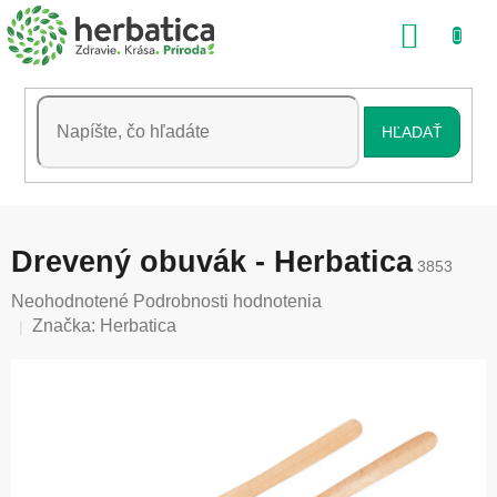
Prejsť
NÁKU
na
obsah
KOŠÍK
HĽADAŤ
Drevený obuvák - Herbatica
3853
Priemerné
Neohodnotené
Podrobnosti hodnotenia
hodnotenie
Značka:
Herbatica
produktu
je
0,0
z
5
hviezdičiek.