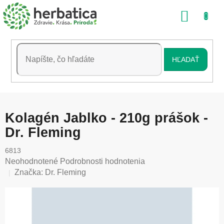
Prejsť
NÁKU
na
obsah
KOŠÍK
HĽADAŤ
Kolagén Jablko - 210g prášok -
Dr. Fleming
6813
Priemerné
Neohodnotené
Podrobnosti hodnotenia
hodnotenie
Značka:
Dr. Fleming
produktu
je
0,0
z