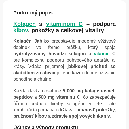
Podrobný popis
Kolagén
s
vitamínom C
– podpora
kĺbov
, pokožky a celkovej vitality
Kolagén Jablko
predstavuje moderný výživový
doplnok vo forme prášku, ktorý spája
hydrolyzovaný hovädzí kolagén
a
vitamín
C
pre komplexnú podporu pohybového aparátu aj
krásy. Vďaka príjemnej
jablkovej príchuti so
sladidlom zo stévie
je jeho každodenné užívanie
pohodlné a chutné.
Každá dávka obsahuje
5 000 mg kolagénových
peptidov
a
500 mg vitamínu C
, čo zabezpečuje
účinnú podporu tvorby kolagénu v tele. Táto
kombinácia pomáha udržiavať
pevnosť pokožky,
pružnosť kĺbov a zdravie spojivových tkanív
.
Účinky a výhody produktu