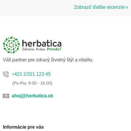
Zobraziť ďalšie recenzie
Z
á
p
ä
t
i
e
Váš partner pre zdravý životný štýl a vitalitu.
+421 2/321 123 45
ahoj@herbatica.sk
Informácie pre vás