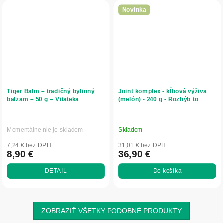
Novinka
Tiger Balm – tradičný bylinný
Joint komplex - kĺbová výživa
balzam – 50 g – Vitateka
(melón) - 240 g - Rozhýb to
Momentálne nie je skladom
Skladom
7,24 € bez DPH
31,01 € bez DPH
8,90 €
36,90 €
DETAIL
Do košíka
ZOBRAZIŤ VŠETKY PODOBNÉ PRODUKTY