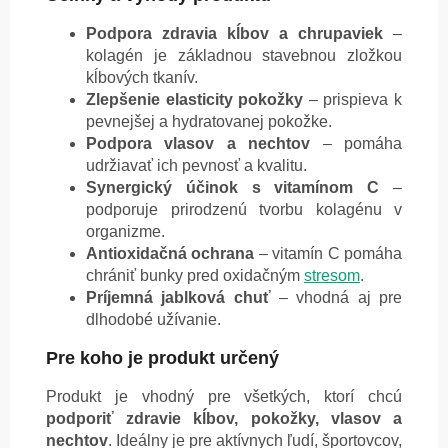
Podpora zdravia kĺbov a chrupaviek
–
kolagén je základnou stavebnou zložkou
kĺbových tkanív.
Zlepšenie elasticity pokožky
– prispieva k
pevnejšej a hydratovanej pokožke.
Podpora vlasov a nechtov
– pomáha
udržiavať ich pevnosť a kvalitu.
Synergický účinok s vitamínom C
–
podporuje prirodzenú tvorbu kolagénu v
organizme.
Antioxidačná ochrana
– vitamín C pomáha
chrániť bunky pred oxidačným
stresom
.
Príjemná jablková chuť
– vhodná aj pre
dlhodobé užívanie.
Pre koho je produkt určený
Produkt je vhodný pre všetkých, ktorí chcú
podporiť zdravie kĺbov, pokožky, vlasov a
nechtov
. Ideálny je pre aktívnych ľudí, športovcov,