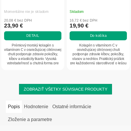
Momentálne nie je skladom
Skladom
20,08 € bez DPH
16,72 € bez DPH
23,90 €
19,90 €
DETAIL
Do košíka
Prémiový morský kolagén s
Kolagén s vitamínom C v
vitamínom C v osviežujúcej citrónovej
osviežujúcej citrónovej chuti
chuti podporuje zdravie pokožky,
podporuje zdravie kĺbov, pokožky,
kĺbov a elasticity tkanív. Vysoká
vlasov a nechtov. Praktický prášok
vstrebateľnosť a chutná forma pre
pre každodennú starostlivosť o krásu
každodennú...
aj pohybový aparát.
ZOBRAZIŤ VŠETKY SÚVISIACE PRODUKTY
Popis
Hodnotenie
Ostatné informácie
Zloženie a parametre