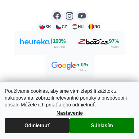
SK
CZ
HU
RO
100%
97%
(2326x)
(792x)
5,0/5
(26x)
Používame cookies, aby sme vám zlepšili zážitok z
nakupovania, zobrazili relevantné ponuky a prispôsobili
Vytvoril Shoptet
obsah. Môžete ich prijať alebo odmietnuť.
Nastavenie
Copyright 2026
Herbatica.sk
. Všetky práva vyhradené.
Odmietnuť
Súhlasím
Upraviť nastavenie cookies