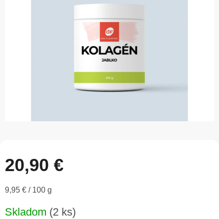
5
hviezdičiek.
20,90 €
Jednotková
9,95 € / 100 g
cena:
Skladom
(2 ks)