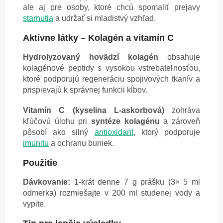
ale aj pre osoby, ktoré chcú spomaliť prejavy
starnutia
a udržať si mladistvý vzhľad.
Aktívne látky – Kolagén a vitamín C
Hydrolyzovaný hovädzí kolagén
obsahuje
kolagénové peptidy s vysokou vstrebateľnosťou,
ktoré podporujú regeneráciu spojivových tkanív a
prispievajú k správnej funkcii kĺbov.
Vitamín C (kyselina L-askorbová)
zohráva
kľúčovú úlohu pri
syntéze kolagénu
a zároveň
pôsobí ako silný
antioxidant
, ktorý podporuje
imunitu
a ochranu buniek.
Použitie
Dávkovanie:
1-krát denne 7 g prášku (3× 5 ml
odmerka) rozmiešajte v 200 ml studenej vody a
vypite.