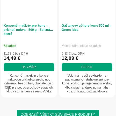
Konopné maškrty pre kone –
Gaštanový gél pre kone 500 ml -
príchuť mrkva - 500 g - Zelená
Green idea
Země
Skladom
Momentálne nie je skladom
11,78 € bez DPH
9,83 € bez DPH
14,49 €
12,09 €
Do košíka
DETAIL
Konopné maškrty pre kone s
Veterinárny gél s extraktom z
mrkvovou príchuťou sú chutnou
pagaštanu konského určený pre
odmenou bez obilnín, obohatenou o
kone. Podporuje regeneráciu svalov,
CBD pre podporu pohody, zdravých
kĺbov, šliach a väzov po námahe.
kĺbov a zmiernenie stresu. Vďaka
Pôsobí hojivo, protizápalovo a
prírodnému zloženiu...
napomáha znižovať...
ZOBRAZIŤ VŠETKY SÚVISIACE PRODUKTY