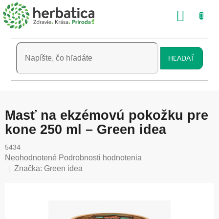
Prejsť
NÁKU
na
obsah
KOŠÍK
HĽADAŤ
Masť na ekzémovú pokožku pre
kone 250 ml – Green idea
5434
Priemerné
Neohodnotené
Podrobnosti hodnotenia
hodnotenie
Značka:
Green idea
produktu
je
0,0
z