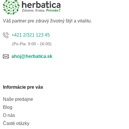
ä
t
i
e
Váš partner pre zdravý životný štýl a vitalitu.
+421 2/321 123 45
ahoj@herbatica.sk
Informácie pre vás
Naše predajne
Blog
O nás
Časté otázky