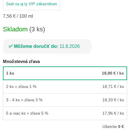
Staň sa aj ty VIP zákazníkom
Jednotková
7,56 € / 100 ml
cena:
Skladom
(3 ks)
Môžeme doručiť do:
11.8.2026
Množstevná zľava
1 ks
18,90 €
/ ks
2 ks = zľava 1 %
18,71 €
/ ks
3 - 4 ks = zľava 3 %
18,33 €
/ ks
5 a viac ks = zľava 5 %
17,96 €
/ ks
Ušetríte
0 €