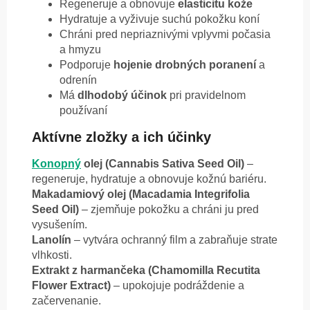
Regeneruje a obnovuje
elasticitu kože
Hydratuje a vyživuje suchú pokožku koní
Chráni pred nepriaznivými vplyvmi počasia
a hmyzu
Podporuje
hojenie drobných poranení
a
odrenín
Má
dlhodobý účinok
pri pravidelnom
používaní
Aktívne zložky a ich účinky
Konopný
olej (Cannabis Sativa Seed Oil)
–
regeneruje, hydratuje a obnovuje kožnú bariéru.
Makadamiový olej (Macadamia Integrifolia
Seed Oil)
– zjemňuje pokožku a chráni ju pred
vysušením.
Lanolín
– vytvára ochranný film a zabraňuje strate
vlhkosti.
Extrakt z harmančeka (Chamomilla Recutita
Flower Extract)
– upokojuje podráždenie a
začervenanie.