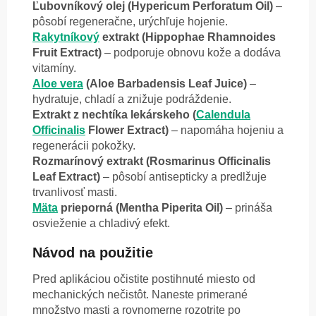
Ľubovníkový olej (Hypericum Perforatum Oil)
–
pôsobí regeneračne, urýchľuje hojenie.
Rakytníkový
extrakt (Hippophae Rhamnoides
Fruit Extract)
– podporuje obnovu kože a dodáva
vitamíny.
Aloe vera
(Aloe Barbadensis Leaf Juice)
–
hydratuje, chladí a znižuje podráždenie.
Extrakt z nechtíka lekárskeho (
Calendula
Officinalis
Flower Extract)
– napomáha hojeniu a
regenerácii pokožky.
Rozmarínový extrakt (Rosmarinus Officinalis
Leaf Extract)
– pôsobí antisepticky a predlžuje
trvanlivosť masti.
Mäta
prieporná (Mentha Piperita Oil)
– prináša
osvieženie a chladivý efekt.
Návod na použitie
Pred aplikáciou očistite postihnuté miesto od
mechanických nečistôt. Naneste primerané
množstvo masti a rovnomerne rozotrite po