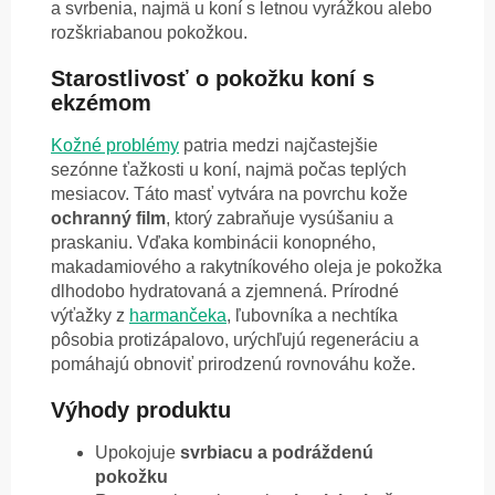
a svrbenia, najmä u koní s letnou vyrážkou alebo
rozškriabanou pokožkou.
Starostlivosť o pokožku koní s
ekzémom
Kožné problémy
patria medzi najčastejšie
sezónne ťažkosti u koní, najmä počas teplých
mesiacov. Táto masť vytvára na povrchu kože
ochranný film
, ktorý zabraňuje vysúšaniu a
praskaniu. Vďaka kombinácii konopného,
makadamiového a rakytníkového oleja je pokožka
dlhodobo hydratovaná a zjemnená. Prírodné
výťažky z
harmančeka
, ľubovníka a nechtíka
pôsobia protizápalovo, urýchľujú regeneráciu a
pomáhajú obnoviť prirodzenú rovnováhu kože.
Výhody produktu
Upokojuje
svrbiacu a podráždenú
pokožku