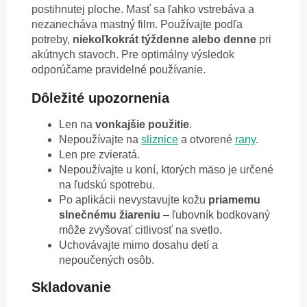
postihnutej ploche. Masť sa ľahko vstrebáva a
nezanecháva mastný film. Používajte podľa
potreby,
niekoľkokrát týždenne alebo denne
pri
akútnych stavoch. Pre optimálny výsledok
odporúčame pravidelné používanie.
Dôležité upozornenia
Len na
vonkajšie použitie
.
Nepoužívajte na
sliznice
a otvorené
rany
.
Len pre zvieratá.
Nepoužívajte u koní, ktorých mäso je určené
na ľudskú spotrebu.
Po aplikácii nevystavujte kožu
priamemu
slnečnému žiareniu
– ľubovník bodkovaný
môže zvyšovať citlivosť na svetlo.
Uchovávajte mimo dosahu detí a
nepoučených osôb.
Skladovanie