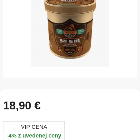
5
hviezdičiek.
18,90 €
VIP CENA
-4% z uvedenej ceny