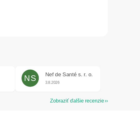
Nef de Santé s. r. o.
NS
e 5 z 5 hviezdičiek.
Hodnotenie obchodu je 5 z 5 hviezdičiek.
3.8.2026
Zobraziť ďalšie recenzie