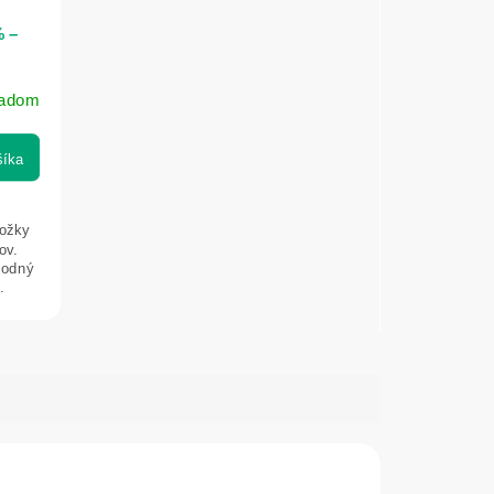
% –
ladom
šíka
kožky
ov.
vhodný
.