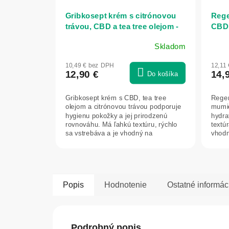
Gribkosept krém s citrónovou
Rege
trávou, CBD a tea tree olejom -
CBD 
50 ml - Vitateka
Vita
Skladom
10,49 € bez DPH
12,11
12,90 €
14,
Do košíka
Gribkosept krém s CBD, tea tree
Regen
olejom a citrónovou trávou podporuje
mumio
hygienu pokožky a jej prirodzenú
hydra
rovnováhu. Má ľahkú textúru, rýchlo
textú
sa vstrebáva a je vhodný na
vhodn
každodenné...
Popis
Hodnotenie
Ostatné informác
Podrobný popis