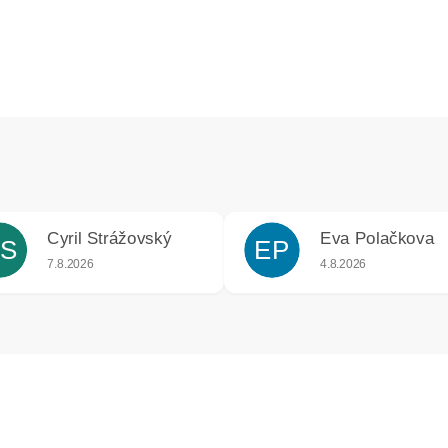
Cyril Strážovský
Eva Polačkova
S
EP
iek.
Hodnotenie obchodu je 5 z 5 hviezdičiek.
Hodnotenie obchodu j
7.8.2026
4.8.2026