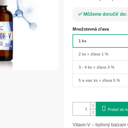
Môžeme doručiť do:
Množstevná zľava
1 ks
2 ks = zľava 1 %
3 - 4 ks = zľava 3 %
5 a viac ks = zľava 5 %
Pridať do k
Vitaon-V – bylinný balzam v