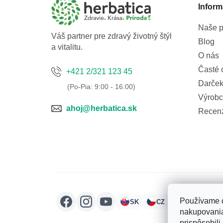
t
Inform
i
e
Naše p
Váš partner pre zdravý životný štýl
Blog
a vitalitu.
O nás
Časté 
+421 2/321 123 45
Darček
Výrobc
ahoj@herbatica.sk
Recen
Používame c
SK
CZ
HU
RO
nakupovania
prispôsobili