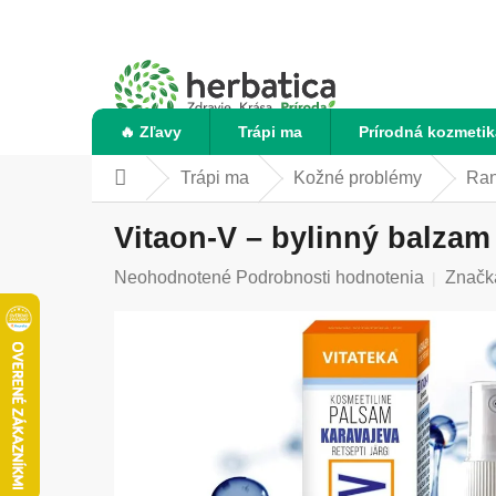
Prejsť
na
obsah
🔥 Zľavy
Trápi ma
Prírodná kozmetik
Trápi ma
Kožné problémy
Ran
Domov
Vitaon-V – bylinný balzam 
Priemerné
Neohodnotené
Podrobnosti hodnotenia
Značk
hodnotenie
produktu
je
0,0
z
5
hviezdičiek.