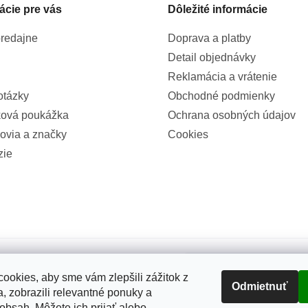
ácie pre vás
Dôležité informácie
redajne
Doprava a platby
Detail objednávky
Reklamácia a vrátenie
otázky
Obchodné podmienky
ová poukážka
Ochrana osobných údajov
ovia a značky
Cookies
zie
100%
ookies, aby sme vám zlepšili zážitok z
Odmietnuť
(2326x)
, zobrazili relevantné ponuky a
 obsah. Môžete ich prijať alebo