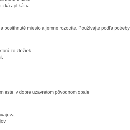
ická aplikácia
postihnuté miesto a jemne rozotrite. Používajte podľa potreby.
ktorú zo zložiek.
i.
m mieste, v dobre uzavretom pôvodnom obale.
avajeva
jov