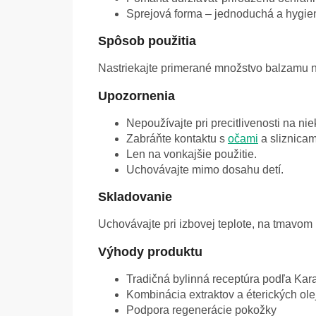
Sprejová forma – jednoduchá a hygien
Spôsob použitia
Nastriekajte primerané množstvo balzamu na 
Upozornenia
Nepoužívajte pri precitlivenosti na nie
Zabráňte kontaktu s
očami
a sliznicam
Len na vonkajšie použitie.
Uchovávajte mimo dosahu detí.
Skladovanie
Uchovávajte pri izbovej teplote, na tmavo
Výhody produktu
Tradičná bylinná receptúra podľa Kar
Kombinácia extraktov a éterických ole
Podpora regenerácie pokožky