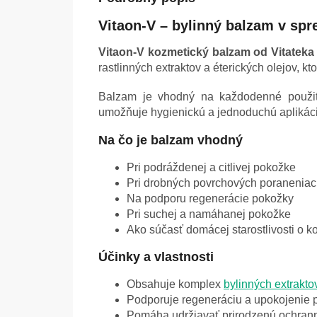
Vitaon-V – bylinný balzam v spr
Vitaon-V kozmetický balzam od Vitateka
rastlinných extraktov a éterických olejov, 
Balzam je vhodný na každodenné použiti
umožňuje hygienickú a jednoduchú aplikáci
Na čo je balzam vhodný
Pri podráždenej a citlivej pokožke
Pri drobných povrchových poranenia
Na podporu regenerácie pokožky
Pri suchej a namáhanej pokožke
Ako súčasť domácej starostlivosti o k
Účinky a vlastnosti
Obsahuje komplex
bylinných extrakto
Podporuje regeneráciu a upokojenie 
Pomáha udržiavať prirodzenú ochrann