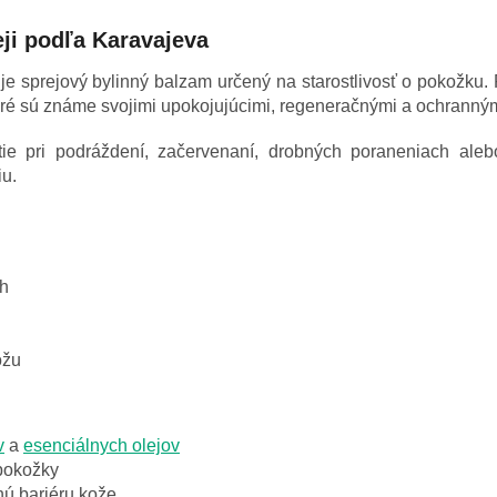
eji podľa Karavajeva
je sprejový bylinný balzam určený na starostlivosť o pokožku.
ktoré sú známe svojimi upokojujúcimi, regeneračnými a ochranný
e pri podráždení, začervenaní, drobných poraneniach alebo
u.
ch
ožu
v
a
esenciálnych olejov
pokožky
ú bariéru kože