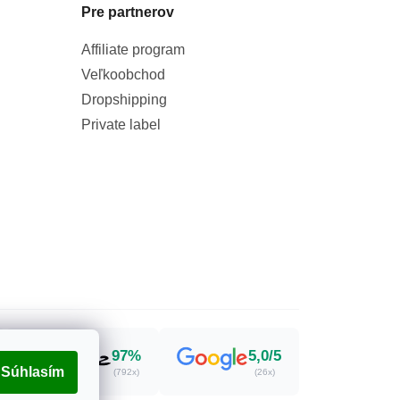
Pre partnerov
Affiliate program
Veľkoobchod
Dropshipping
Private label
97%
5,0/5
Súhlasím
(792x)
(26x)