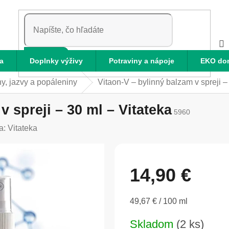
HĽADAŤ
a
Doplnky výživy
Potraviny a nápoje
EKO do
y, jazvy a popáleniny
Vitaon-V – bylinný balzam v spreji –
v spreji – 30 ml – Vitateka
5960
a:
Vitateka
14,90 €
Jednotková
49,67 € / 100 ml
cena:
Skladom
(2 ks)