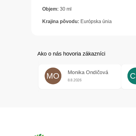
Objem:
30 ml
Krajina pôvodu:
Európska únia
Monika Ondičová
MO
C
Hodnotenie obchodu je 5 z 5 hviezdič
8.8.2026
Z
á
p
ä