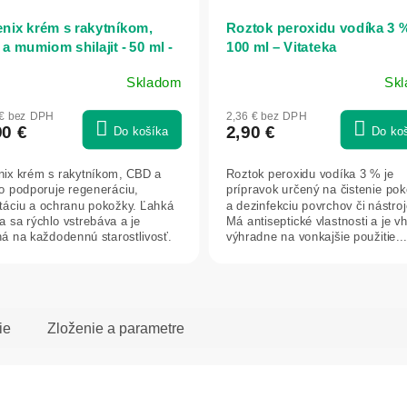
nix krém s rakytníkom,
Roztok peroxidu vodíka 3 
a mumiom shilajit - 50 ml -
100 ml – Vitateka
teka
Skladom
Sk
 € bez DPH
2,36 € bez DPH
90 €
2,90 €
Do košíka
Do ko
ix krém s rakytníkom, CBD a
Roztok peroxidu vodíka 3 % je
 podporuje regeneráciu,
prípravok určený na čistenie po
táciu a ochranu pokožky. Ľahká
a dezinfekciu povrchov či nástroj
ra sa rýchlo vstrebáva a je
Má antiseptické vlastnosti a je 
á na každodennú starostlivosť.
výhradne na vonkajšie použitie...
ie
Zloženie a parametre