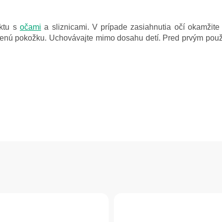
aktu s
očami
a sliznicami. V prípade zasiahnutia očí okamžit
nú pokožku. Uchovávajte mimo dosahu detí. Pred prvým použit