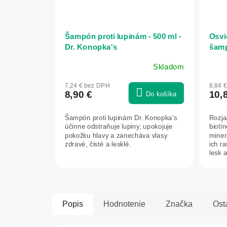
Šampón proti lupinám - 500 ml -
Osvi
Dr. Konopka's
šamp
kola
Skladom
7,24 € bez DPH
8,84 
8,90 €
10,
Do košíka
Šampón proti lupinám Dr. Konopka’s
Rozja
účinne odstraňuje lupiny, upokojuje
biotí
pokožku hlavy a zanecháva vlasy
miner
zdravé, čisté a lesklé.
ich r
lesk 
staros
Popis
Hodnotenie
Značka
Ost