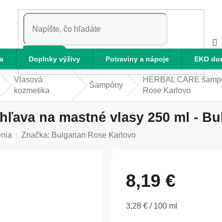
HĽADAŤ
a
Doplnky výživy
Potraviny a nápoje
EKO do
Vlasová
HERBAL CARE šampón ž
Šampóny
kozmetika
Rose Karlovo
ava na mastné vlasy 250 ml - Bu
enia
Značka:
Bulgarian Rose Karlovo
8,19 €
Jednotková
3,28 € / 100 ml
cena: