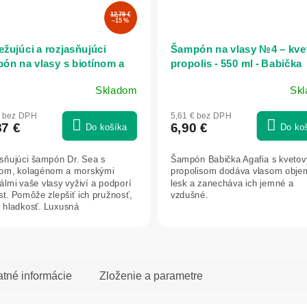
12,79 €
–15 %
ežujúci a rozjasňujúci
Šampón na vlasy №4 – kve
ón na vlasy s biotínom a
propolis - 550 ml - Babička
génom - 300 ml - Dr. Sea
Agafia
Skladom
Sk
Priemerné
hodnotenie
€ bez DPH
5,61 € bez DPH
produktu
87 €
6,90 €
Do košíka
Do ko
je
5,0
sňujúci šampón Dr. Sea s
Šampón Babička Agafia s kveto
z
nom, kolagénom a morskými
propolisom dodáva vlasom obje
5
álmi vaše vlasy vyživí a podporí
lesk a zanecháva ich jemné a
hviezdičiek.
ast. Pomôže zlepšiť ich pružnosť,
vzdušné.
a hladkosť. Luxusná
tlivosť...
atné informácie
Zloženie a parametre