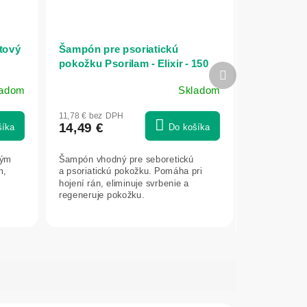
tový
Šampón pre psoriatickú
pokožku Psorilam - Elixir - 150
Ďalší
ml
produkt
ladom
Skladom
Priemerné
hodnotenie
11,78 € bez DPH
produktu
14,49 €
šíka
Do košíka
je
4,8
vým
Šampón vhodný pre seboretickú
z
m,
a psoriatickú pokožku. Pomáha pri
5
hojení rán, eliminuje svrbenie a
hviezdičiek.
regeneruje pokožku.