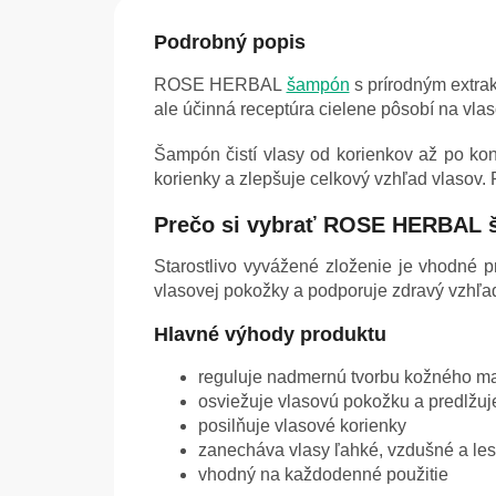
Podrobný popis
ROSE HERBAL
šampón
s prírodným extra
ale účinná receptúra cielene pôsobí na vl
Šampón čistí vlasy od korienkov až po ko
korienky a zlepšuje celkový vzhľad vlasov. 
Prečo si vybrať ROSE HERBAL 
Starostlivo vyvážené zloženie je vhodné p
vlasovej pokožky a podporuje zdravý vzhľa
Hlavné výhody produktu
reguluje nadmernú tvorbu kožného m
osviežuje vlasovú pokožku a predlžuje 
posilňuje vlasové korienky
zanecháva vlasy ľahké, vzdušné a les
vhodný na každodenné použitie