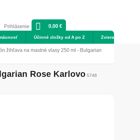
NÁKUPNÝ
0,00 €
Prihlásenie
KOŠÍK
mácnosť
Účinné zložky od A po Z
Zvieratá
No
ihľava na mastné vlasy 250 ml - Bulgarian
lgarian Rose Karlovo
5748