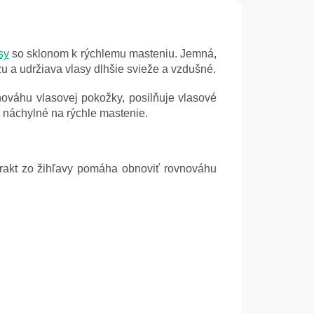
sy
so sklonom k rýchlemu masteniu. Jemná,
 a udržiava vlasy dlhšie svieže a vzdušné.
ováhu vlasovej pokožky, posilňuje vlasové
j náchylné na rýchle mastenie.
xtrakt zo žihľavy pomáha obnoviť rovnováhu