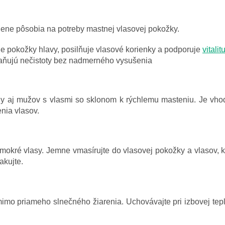
lene pôsobia na potreby mastnej vlasovej pokožky.
e pokožky hlavy, posilňuje vlasové korienky a podporuje
vitalit
raňujú nečistoty bez nadmerného vysušenia
aj mužov s vlasmi so sklonom k rýchlemu masteniu. Je vhod
nia vlasov.
kré vlasy. Jemne vmasírujte do vlasovej pokožky a vlasov, k
akujte.
mo priameho slnečného žiarenia. Uchovávajte pri izbovej tepl