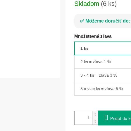
Skladom
(6 ks)
Môžeme doručiť do:
Množstevná zľava
1 ks
2 ks = zľava 1 %
3 - 4 ks = zľava 3 %
5 a viac ks = zľava 5 %
Pridať do k