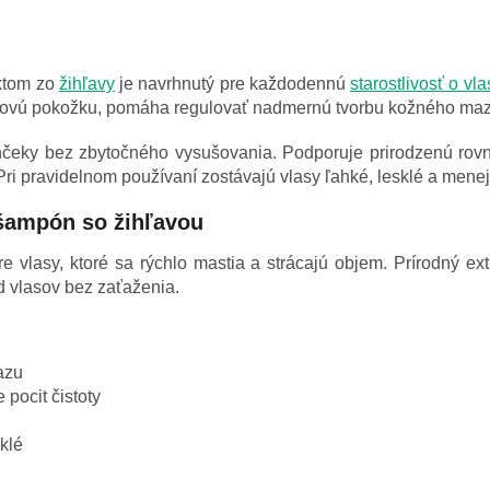
ktom zo
žihľavy
je navrhnutý pre každodennú
starostlivosť o vla
asovú pokožku, pomáha regulovať nadmernú tvorbu kožného mazu
nčeky bez zbytočného vysušovania. Podporuje prirodzenú rovn
Pri pravidelnom používaní zostávajú vlasy ľahké, lesklé a mene
šampón so žihľavou
re vlasy, ktoré sa rýchlo mastia a strácajú objem. Prírodný e
d vlasov bez zaťaženia.
azu
pocit čistoty
klé