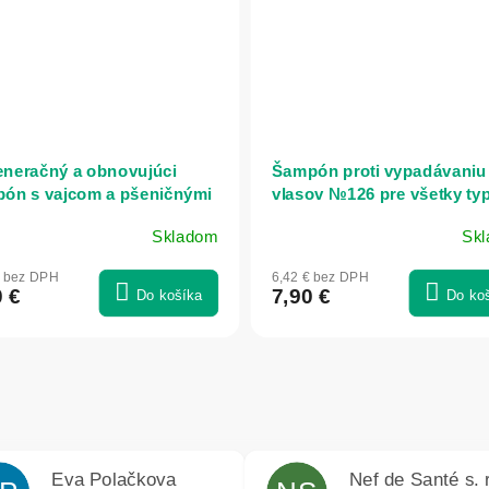
neračný a obnovujúci
Šampón proti vypadávaniu
ón s vajcom a pšeničnými
vlasov №126 pre všetky ty
eínmi - 500 ml - Mama
vlasov - 280 ml - Dr. Konop
Skladom
Sk
melia
€ bez DPH
6,42 € bez DPH
0 €
7,90 €
Do košíka
Do ko
Eva Polačkova
Nef de Santé s. r