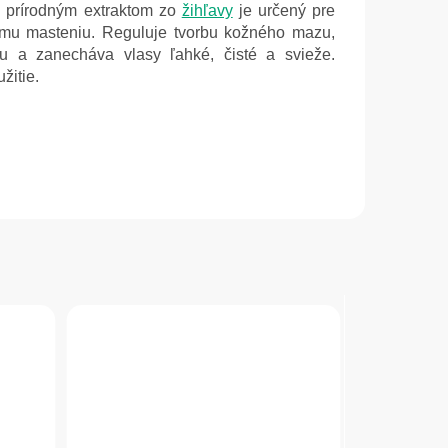
 prírodným extraktom zo
žihľavy
je určený pre
emu masteniu. Reguluje tvorbu kožného mazu,
u a zanecháva vlasy ľahké, čisté a svieže.
žitie.