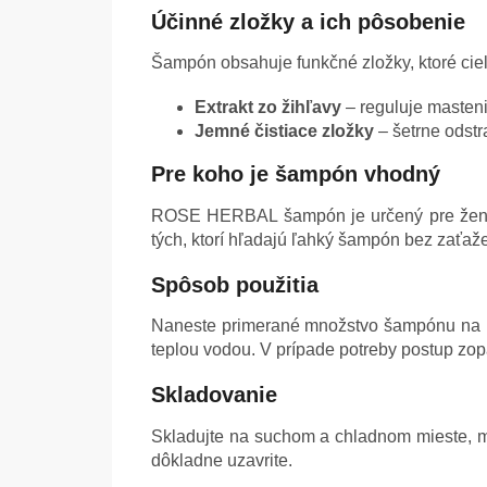
Účinné zložky a ich pôsobenie
Šampón obsahuje funkčné zložky, ktoré cie
Extrakt zo žihľavy
– reguluje masteni
Jemné čistiace zložky
– šetrne odst
Pre koho je šampón vhodný
ROSE HERBAL šampón je určený pre ženy 
tých, ktorí hľadajú ľahký šampón bez zaťaže
Spôsob použitia
Naneste primerané množstvo šampónu na mo
teplou vodou. V prípade potreby postup zop
Skladovanie
Skladujte na suchom a chladnom mieste, mi
dôkladne uzavrite.