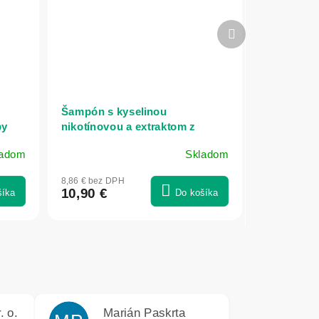
Ďalší
produkt
Šampón s kyselinou
py
nikotínovou a extraktom z
ka's
červenej papriky – 300 ml –
ladom
Skladom
Vitateka
8,86 € bez DPH
10,90 €
šíka
Do košíka
. o.
Marián Paskrta