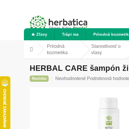
Prejsť
na
obsah
🔥 Zľavy
Trápi ma
Prírodná kozmetik
Prírodná
Starostlivosť o
Domov
kozmetika
vlasy
HERBAL CARE šampón žihľ
Priemerné
Neohodnotené
Podrobnosti hodnot
Novinka
hodnotenie
produktu
je
0,0
z
5
hviezdičiek.