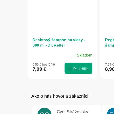
Dechtový šampón na vlasy -
Rege
300 ml - Dr. Retter
šamp
prot
Skladom
Phar
6,50 € bez DPH
7,24 
7,99 €
8,9
Do košíka
Cyril Strážovský