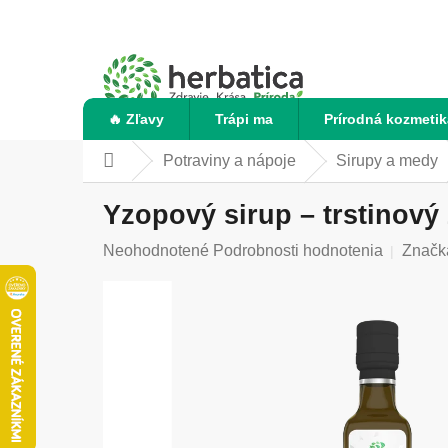
Prejsť
na
obsah
🔥 Zľavy
Trápi ma
Prírodná kozmetik
Potraviny a nápoje
Sirupy a medy
Domov
Yzopový sirup – trstinový
Priemerné
Neohodnotené
Podrobnosti hodnotenia
Značk
hodnotenie
produktu
je
0,0
z
5
hviezdičiek.