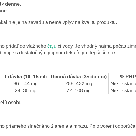
3× denne
.
nne
.
kal nie je na závadu a nemá vplyv na kvalitu produktu.
ho pridať do vlažného
čaju
či vody. Je vhodný najmä počas zimn
inujte s dostatočným príjmom tekutín pre lepší účinok.
1 dávka (10–15 ml)
Denná dávka (3× denne)
% RHP
96–144 mg
288–432 mg
Nie je stan
t
24–36 mg
72–108 mg
Nie je stan
elú osobu.
mimo priameho slnečného žiarenia a mrazu. Po otvorení odporúč