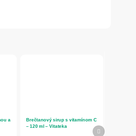
mou a
Brečtanový sirup s vitamínom C
– 120 ml – Vitateka
Ďalší
produkt