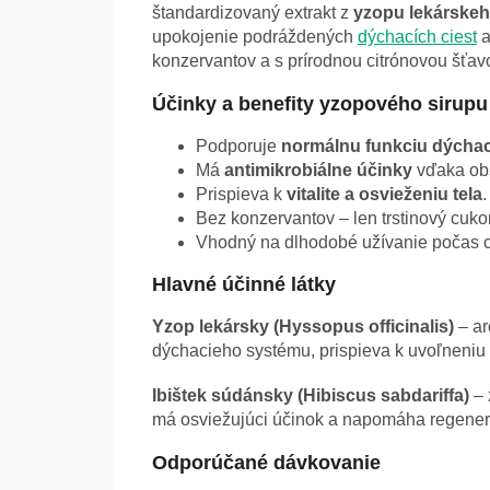
štandardizovaný extrakt z
yzopu lekárskeho
upokojenie podráždených
dýchacích ciest
a
konzervantov a s prírodnou citrónovou šťa
Účinky a benefity yzopového sirupu
Podporuje
normálnu funkciu dýcha
Má
antimikrobiálne účinky
vďaka obs
Prispieva k
vitalite a osvieženiu tela
.
Bez konzervantov – len trstinový cukor
Vhodný na dlhodobé užívanie počas c
Hlavné účinné látky
Yzop lekársky (Hyssopus officinalis)
– ar
dýchacieho systému, prispieva k uvoľneniu 
Ibištek súdánsky (Hibiscus sabdariffa)
– 
má osviežujúci účinok a napomáha regenerác
Odporúčané dávkovanie