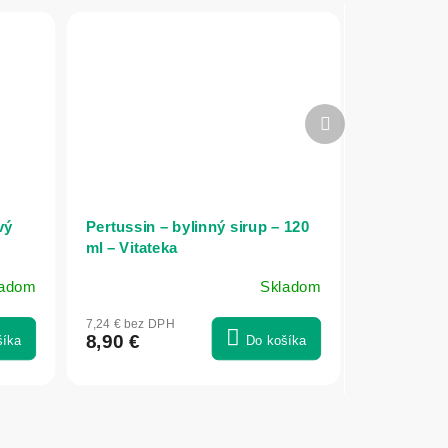
Ďalší
produkt
vý
Pertussin – bylinný sirup – 120
ml – Vitateka
ladom
Skladom
7,24 € bez DPH
8,90 €
šíka
Do košíka