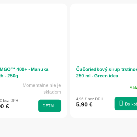
MGO™ 400+ - Manuka
Čučoriedkový sirup trstino
th - 250g
250 ml - Green idea
Momentálne nie je
Sk
merné
skladom
otenie
4,96 € bez DPH
 € bez DPH
uktu
5,90 €
Do ko
90 €
DETAIL
dičiek.