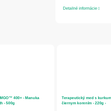
Detailné informácie
MGO™ 400+ - Manuka
Terapeutický med s kurku
th - 500g
čiernym korením - 220g -
Naturmeda