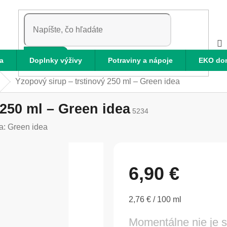
HĽADAŤ
a
Doplnky výživy
Potraviny a nápoje
EKO do
Yzopový sirup – trstinový 250 ml – Green idea
 250 ml – Green idea
5234
a:
Green idea
6,90 €
Jednotková
2,76 € / 100 ml
cena:
Momentálne nie je 