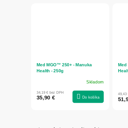
Med MGO™ 250+ - Manuka
Med 
Health - 250g
Heal
Skladom
Priemerné
Prie
hodnotenie
hodn
34,19 € bez DPH
49,43
produktu
prod
35,90 €
Do košíka
51,
je
je
5,0
5,0
z
z
5
5
hviezdičiek.
hviez