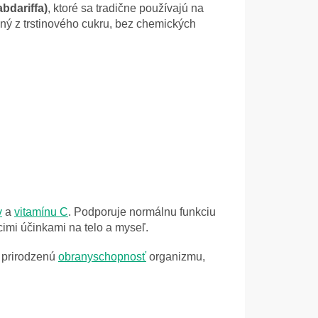
bdariffa)
, ktoré sa tradične používajú na
ený z trstinového cukru, bez chemických
v
a
vitamínu C
. Podporuje normálnu funkciu
imi účinkami na telo a myseľ.
 prirodzenú
obranyschopnosť
organizmu,