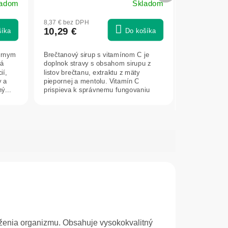
ladom
Skladom
8,37 € bez DPH
10,29 €
šíka
Do košíka
ernym
Brečtanový sirup s vitamínom C je
ná
doplnok stravy s obsahom sirupu z
ií,
listov brečtanu, extraktu z mäty
y a
piepornej a mentolu. Vitamín C
ý...
prispieva k správnemu fungovaniu
imunitného...
ženia organizmu. Obsahuje vysokokvalitný