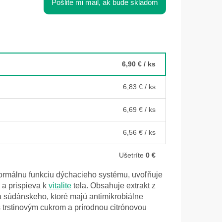
Pošlite mi mail, ak bude skladom
6,90 €
/ ks
6,83 €
/ ks
6,69 €
/ ks
6,56 €
/ ks
Ušetríte
0 €
rmálnu funkciu dýchacieho systému, uvoľňuje
 a prispieva k
vitalite
tela. Obsahuje extrakt z
a súdánskeho, ktoré majú antimikrobiálne
s trstinovým cukrom a prírodnou citrónovou