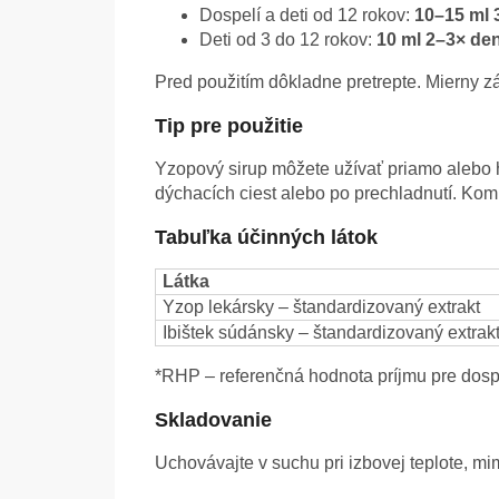
Dospelí a deti od 12 rokov:
10–15 ml 
Deti od 3 do 12 rokov:
10 ml 2–3× de
Pred použitím dôkladne pretrepte. Mierny zá
Tip pre použitie
Yzopový sirup môžete užívať priamo alebo 
dýchacích ciest alebo po prechladnutí. Komb
Tabuľka účinných látok
Látka
Yzop lekársky – štandardizovaný extrakt
Ibištek súdánsky – štandardizovaný extrak
*RHP – referenčná hodnota príjmu pre dosp
Skladovanie
Uchovávajte v suchu pri izbovej teplote, 