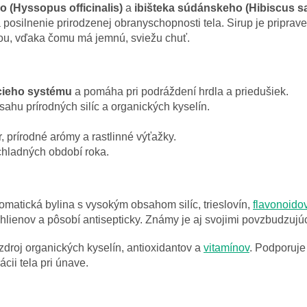
 (Hyssopus officinalis)
a
ibišteka súdánskeho (Hibiscus sa
 posilnenie prirodzenej obranyschopnosti tela. Sirup je priprav
vou, vďaka čomu má jemnú, sviežu chuť.
cieho systému
a pomáha pri podráždení hrdla a priedušiek.
ahu prírodných silíc a organických kyselín.
, prírodné arómy a rastlinné výťažky.
hladných období roka.
omatická bylina s vysokým obsahom silíc, trieslovín,
flavonoido
hlienov a pôsobí antisepticky. Známy je aj svojimi povzbudzujúc
zdroj organických kyselín, antioxidantov a
vitamínov
. Podporuje
ii tela pri únave.