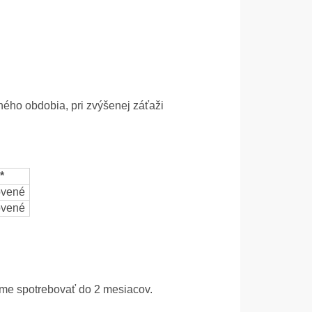
ého obdobia, pri zvýšenej záťaži
*
ovené
ovené
ame spotrebovať do 2 mesiacov.