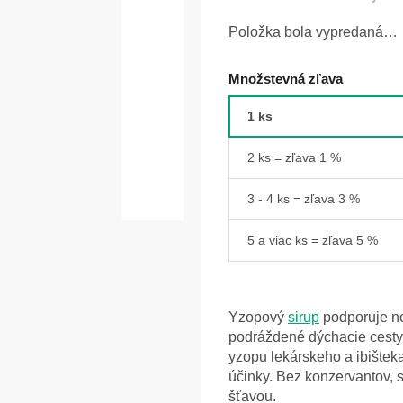
Položka bola vypredaná…
Množstevná zľava
1 ks
2 ks = zľava 1 %
3 - 4 ks = zľava 3 %
5 a viac ks = zľava 5 %
Yzopový
sirup
podporuje no
podráždené dýchacie cesty
yzopu lekárskeho a ibištek
účinky. Bez konzervantov, 
šťavou.