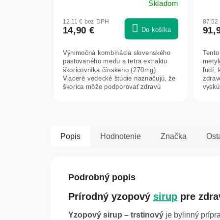
Skladom
Prie
hodn
12,11 € bez DPH
87,52
prod
14,90 €
91,
Do košíka
je
5,0
Výnimočná kombinácia slovenského
Tento
z
pastovaného medu a tetra extraktu
metyl
5
škoricovníka čínskeho (270mg).
ľudí, 
hviez
Viaceré vedecké štúdie naznačujú, že
zdrav
škorica môže podporovať zdravú
vyskú
hladinu...
je...
Popis
Hodnotenie
Značka
Ost
Podrobný popis
Prírodný yzopový
sirup
pre zdra
Yzopový sirup – trstinový
je bylinný príp