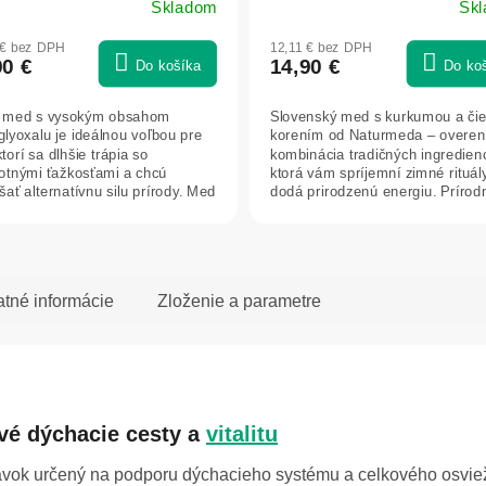
Skladom
Sk
merné
Priemerné
otenie
hodnotenie
 € bez DPH
12,11 € bez DPH
uktu
produktu
90 €
14,90 €
Do košíka
Do ko
je
5,0
 med s vysokým obsahom
Slovenský med s kurkumou a či
z
glyoxalu je ideálnou voľbou pre
korením od Naturmeda – overe
5
ktorí sa dlhšie trápia so
kombinácia tradičných ingredienc
dičiek.
hviezdičiek.
otnými ťažkosťami a chcú
ktorá vám spríjemní zimné rituál
šať alternatívnu silu prírody. Med
dodá prirodzenú energiu. Prírodn
atné informácie
Zloženie a parametre
vé dýchacie cesty a
vitalitu
ravok určený na podporu dýchacieho systému a celkového osvie