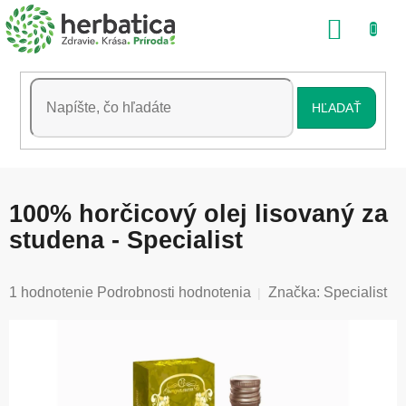
Prejsť
NÁKU
na
obsah
KOŠÍK
HĽADAŤ
100% horčicový olej lisovaný za
studena - Specialist
Priemerné
1 hodnotenie
Podrobnosti hodnotenia
Značka:
Specialist
hodnotenie
produktu
je
5,0
z