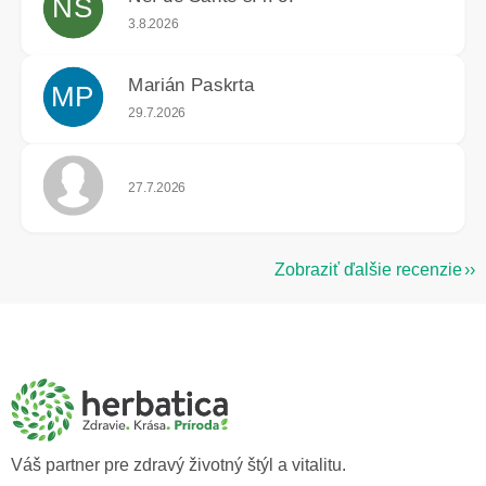
NS
Hodnotenie obchodu je 5 z 5 hviezdičiek.
3.8.2026
Marián Paskrta
MP
Hodnotenie obchodu je 5 z 5 hviezdičiek.
29.7.2026
Hodnotenie obchodu je 5 z 5 hviezdičiek.
27.7.2026
Zobraziť ďalšie recenzie
Z
á
p
ä
t
i
e
Váš partner pre zdravý životný štýl a vitalitu.