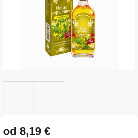
5
hviezdičiek.
od
8,19 €