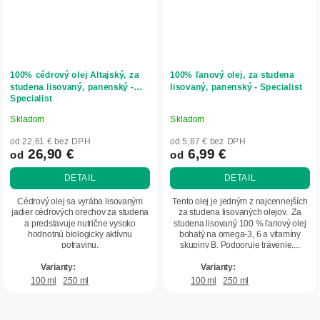
100% cédrový olej Altajský, za
100% ľanový olej, za studena
studena lisovaný, panenský -
lisovaný, panenský - Specialist
Specialist
Skladom
Skladom
Priemerné
Priemerné
hodnotenie
hodnotenie
od 22,61 € bez DPH
od 5,87 € bez DPH
produktu
produktu
26,90 €
6,99 €
od
od
je
je
DETAIL
DETAIL
4,9
5,0
z
z
Cédrový olej sa vyrába lisovaným
Tento olej je jedným z najcennejších
5
5
jadier cédrových orechov za studena
za studena lisovaných olejov. Za
a predstavuje nutrične vysoko
studena lisovaný 100 % ľanový olej
hviezdičiek.
hviezdičiek.
hodnotnú biologicky aktívnu
bohatý na omega-3, 6 a vitamíny
potravinu.
skupiny B. Podporuje trávenie,...
100 ml
250 ml
100 ml
250 ml