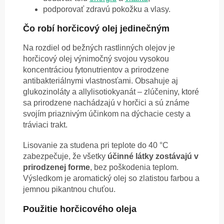
podporovať zdravú pokožku a vlasy.
Čo robí horčicový olej jedinečným
Na rozdiel od bežných rastlinných olejov je
horčicový olej výnimočný svojou vysokou
koncentráciou fytonutrientov a prirodzene
antibakteriálnymi vlastnosťami. Obsahuje aj
glukozinoláty a allylisotiokyanát – zlúčeniny, ktoré
sa prirodzene nachádzajú v horčici a sú známe
svojím priaznivým účinkom na dýchacie cesty a
tráviaci trakt.
Lisovanie za studena pri teplote do 40 °C
zabezpečuje, že všetky
účinné látky zostávajú v
prirodzenej forme
, bez poškodenia teplom.
Výsledkom je aromatický olej so zlatistou farbou a
jemnou pikantnou chuťou.
Použitie horčicového oleja