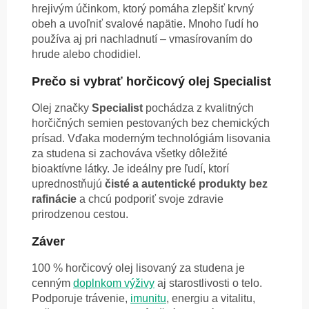
hrejivým účinkom, ktorý pomáha zlepšiť krvný
obeh a uvoľniť svalové napätie. Mnoho ľudí ho
používa aj pri nachladnutí – vmasírovaním do
hrude alebo chodidiel.
Prečo si vybrať horčicový olej Specialist
Olej značky
Specialist
pochádza z kvalitných
horčičných semien pestovaných bez chemických
prísad. Vďaka moderným technológiám lisovania
za studena si zachováva všetky dôležité
bioaktívne látky. Je ideálny pre ľudí, ktorí
uprednostňujú
čisté a autentické produkty bez
rafinácie
a chcú podporiť svoje zdravie
prirodzenou cestou.
Záver
100 % horčicový olej lisovaný za studena je
cenným
doplnkom výživy
aj starostlivosti o telo.
Podporuje trávenie,
imunitu
, energiu a vitalitu,