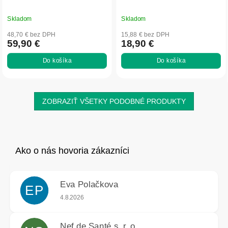
Skladom
Skladom
48,70 € bez DPH
15,88 € bez DPH
59,90 €
18,90 €
Do košíka
Do košíka
ZOBRAZIŤ VŠETKY PODOBNÉ PRODUKTY
Eva Polačkova
EP
Hodnotenie obchodu je 5 z 5 hviezdičiek.
4.8.2026
Nef de Santé s. r. o.