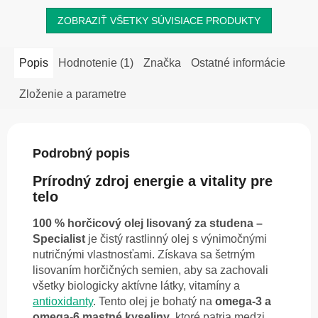
ZOBRAZIŤ VŠETKY SÚVISIACE PRODUKTY
Popis
Hodnotenie (1)
Značka
Ostatné informácie
Zloženie a parametre
Podrobný popis
Prírodný zdroj energie a vitality pre
telo
100 % horčicový olej lisovaný za studena –
Specialist
je čistý rastlinný olej s výnimočnými
nutričnými vlastnosťami. Získava sa šetrným
lisovaním horčičných semien, aby sa zachovali
všetky biologicky aktívne látky, vitamíny a
antioxidanty
. Tento olej je bohatý na
omega-3 a
omega-6 mastné kyseliny
, ktoré patria medzi