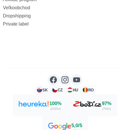
Veľkoobchod
Dropshipping
Private label
SK
CZ
HU
RO
100%
97%
(2326x)
(792x)
5,0/5