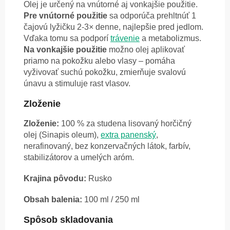
Olej je určený na vnútorné aj vonkajšie použitie.
Pre vnútorné použitie
sa odporúča prehltnúť 1
čajovú lyžičku 2-3× denne, najlepšie pred jedlom.
Vďaka tomu sa podporí
trávenie
a metabolizmus.
Na vonkajšie použitie
možno olej aplikovať
priamo na pokožku alebo vlasy – pomáha
vyživovať suchú pokožku, zmierňuje svalovú
únavu a stimuluje rast vlasov.
Zloženie
Zloženie:
100 % za studena lisovaný horčičný
olej (Sinapis oleum),
extra panenský
,
nerafinovaný, bez konzervačných látok, farbív,
stabilizátorov a umelých aróm.
Krajina pôvodu:
Rusko
Obsah balenia:
100 ml / 250 ml
Spôsob skladovania