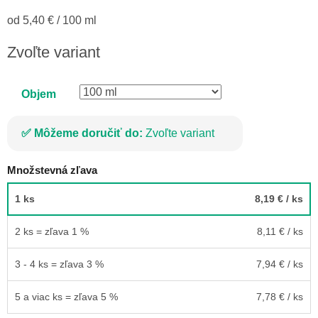
Jednotková
od 5,40 € / 100 ml
cena:
Zvoľte variant
Objem
Môžeme doručiť do:
Zvoľte variant
Množstevná zľava
1 ks
8,19 €
/ ks
2 ks = zľava 1 %
8,11 €
/ ks
3 - 4 ks = zľava 3 %
7,94 €
/ ks
5 a viac ks = zľava 5 %
7,78 €
/ ks