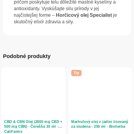
pričom poskytuje telu dôležité mastné kyseliny a
antioxidanty. Vyskúšajte silu prírody v jej
najčistejšej forme –
Horčicový olej Specialist
je
skutočný elixír zdravia a sily.
Podobné produkty
Tip
CBD & CBN Olej (2000 mg CBD +
Marhuľový olej z jadier lisovaný
500 mg CBN) - Čerešňa 30 ml -
za studena - 250 ml - Bioherba
CaliFarms