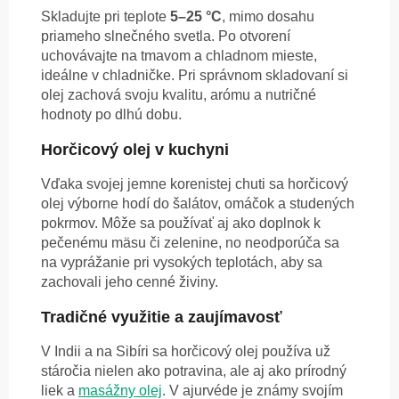
Skladujte pri teplote
5–25 °C
, mimo dosahu
priameho slnečného svetla. Po otvorení
uchovávajte na tmavom a chladnom mieste,
ideálne v chladničke. Pri správnom skladovaní si
olej zachová svoju kvalitu, arómu a nutričné
hodnoty po dlhú dobu.
Horčicový olej v kuchyni
Vďaka svojej jemne korenistej chuti sa horčicový
olej výborne hodí do šalátov, omáčok a studených
pokrmov. Môže sa používať aj ako doplnok k
pečenému mäsu či zelenine, no neodporúča sa
na vyprážanie pri vysokých teplotách, aby sa
zachovali jeho cenné živiny.
Tradičné využitie a zaujímavosť
V Indii a na Sibíri sa horčicový olej používa už
stáročia nielen ako potravina, ale aj ako prírodný
liek a
masážny olej
. V ajurvéde je známy svojím