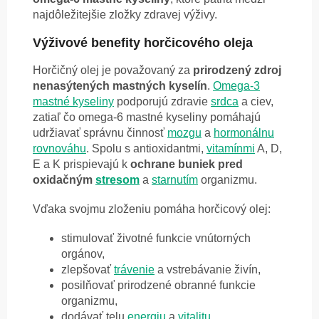
najdôležitejšie zložky zdravej výživy.
Výživové benefity horčicového oleja
Horčičný olej je považovaný za
prirodzený zdroj
nenasýtených mastných kyselín
.
Omega-3
mastné kyseliny
podporujú zdravie
srdca
a ciev,
zatiaľ čo omega-6 mastné kyseliny pomáhajú
udržiavať správnu činnosť
mozgu
a
hormonálnu
rovnováhu
. Spolu s antioxidantmi,
vitamínmi
A, D,
E a K prispievajú k
ochrane buniek pred
oxidačným
stresom
a
starnutím
organizmu.
Vďaka svojmu zloženiu pomáha horčicový olej:
stimulovať životné funkcie vnútorných
orgánov,
zlepšovať
trávenie
a vstrebávanie živín,
posilňovať prirodzené obranné funkcie
organizmu,
dodávať telu
energiu
a
vitalitu
,