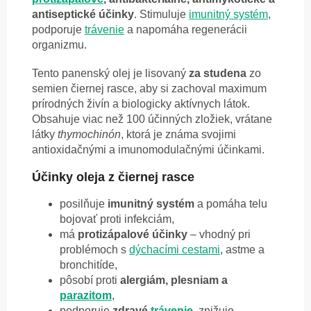
antiseptické účinky
. Stimuluje
imunitný systém
,
podporuje
trávenie
a napomáha regenerácii
organizmu.
Tento panenský olej je lisovaný
za studena
zo
semien čiernej rasce, aby si zachoval maximum
prírodných živín a biologicky aktívnych látok.
Obsahuje viac než 100 účinných zložiek, vrátane
látky
thymochinón
, ktorá je známa svojimi
antioxidačnými a imunomodulačnými účinkami.
Účinky oleja z čiernej rasce
posilňuje
imunitný systém
a pomáha telu
bojovať proti infekciám,
má
protizápalové účinky
– vhodný pri
problémoch s
dýchacími cestami
, astme a
bronchitíde,
pôsobí proti
alergiám, plesniam a
parazitom
,
podporuje
zdravé
trávenie
, znižuje