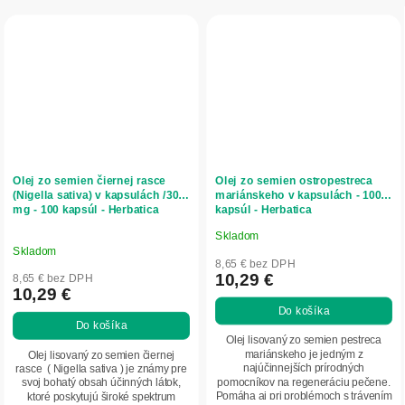
Olej zo semien čiernej rasce
Olej zo semien ostropestreca
(Nigella sativa) v kapsulách /300
mariánskeho v kapsulách - 100
mg - 100 kapsúl - Herbatica
kapsúl - Herbatica
Skladom
Priemerné
Skladom
hodnotenie
8,65 € bez DPH
produktu
10,29 €
8,65 € bez DPH
10,29 €
je
Do košíka
5,0
Do košíka
z
Olej lisovaný zo semien pestreca
5
mariánskeho je jedným z
Olej lisovaný zo semien čiernej
najúčinnejších prírodných
rasce ( Nigella sativa ) je známy pre
hviezdičiek.
pomocníkov na regeneráciu pečene.
svoj bohatý obsah účinných látok,
Pomáha aj pri problémoch s trávením
ktoré poskytujú široké spektrum