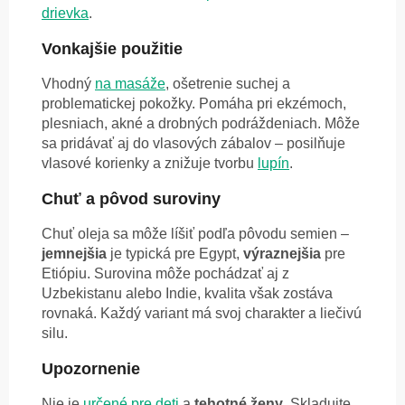
drievka
.
Vonkajšie použitie
Vhodný
na masáže
, ošetrenie suchej a
problematickej pokožky. Pomáha pri ekzémoch,
plesniach, akné a drobných podráždeniach. Môže
sa pridávať aj do vlasových zábalov – posilňuje
vlasové korienky a znižuje tvorbu
lupín
.
Chuť a pôvod suroviny
Chuť oleja sa môže líšiť podľa pôvodu semien –
jemnejšia
je typická pre Egypt,
výraznejšia
pre
Etiópiu. Surovina môže pochádzať aj z
Uzbekistanu alebo Indie, kvalita však zostáva
rovnaká. Každý variant má svoj charakter a liečivú
silu.
Upozornenie
Nie je
určené pre deti
a
tehotné ženy
. Skladujte