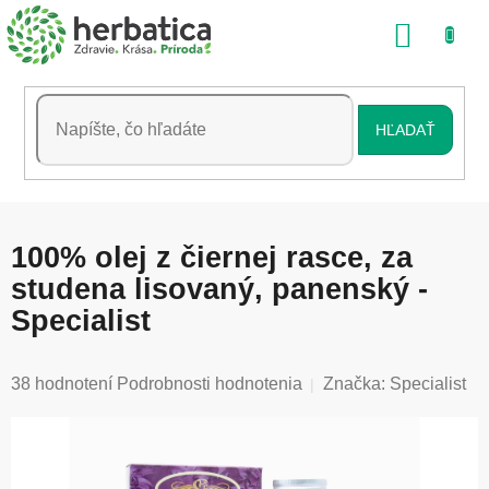
Prejsť
NÁKU
na
obsah
KOŠÍK
HĽADAŤ
100% olej z čiernej rasce, za
studena lisovaný, panenský -
Specialist
Priemerné
38 hodnotení
Podrobnosti hodnotenia
Značka:
Specialist
hodnotenie
produktu
je
4,9