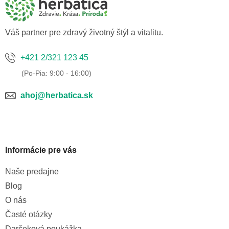
t
i
e
Váš partner pre zdravý životný štýl a vitalitu.
+421 2/321 123 45
ahoj@herbatica.sk
Informácie pre vás
Naše predajne
Blog
O nás
Časté otázky
Darčeková poukážka