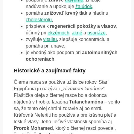
nadúvanie a upokojuje
žalúdok
,
pomáha
znižovať krvný tlak
a hladinu
cholesterolu
,
prispieva k
regenerácii pokožky a vlasov
,
účinný pri
ekzémoch
,
akné
a
psoriáze
,
zvyšuje
vitalitu
, zlepšuje koncentráciu a
pomáha pri únave,
je vhodný ako podpora pri
autoimunitných
ochoreniach
.
Historické a zaujímavé fakty
Čierna rasca sa používa už tisíce rokov. Starí
Egypťania ju nazývali „
zázrakom faraónov
“.
Fľaštička oleja z čiernej rasce bola dokonca
nájdená v hrobke faraóna
Tutanchamóna
– verilo
sa, že tento olej chráni zdravie aj po smrti.
Kráľovná Nefertiti ho používala pre krásnu pleť a
lesklé vlasy. Jeho liečivé vlastnosti spomína aj
Prorok Mohamed
, ktorý o čiernej rasci povedal,