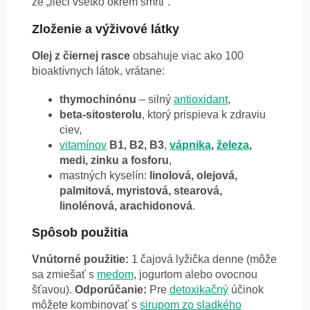
že „lieči všetko okrem smrti“.
Zloženie a výživové látky
Olej z čiernej rasce
obsahuje viac ako 100
bioaktívnych látok, vrátane:
thymochinónu
– silný
antioxidant
,
beta-sitosterolu
, ktorý prispieva k zdraviu
ciev,
vitamínov
B1, B2, B3
,
vápnika
,
železa
,
medi, zinku a fosforu
,
mastných kyselín:
linolová, olejová,
palmitová, myristová, stearová,
linolénová, arachidonová
.
Spôsob použitia
Vnútorné použitie:
1 čajová lyžička denne (môže
sa zmiešať s
medom
, jogurtom alebo ovocnou
šťavou).
Odporúčanie:
Pre
detoxikačný
účinok
môžete kombinovať s
sirupom zo sladkého