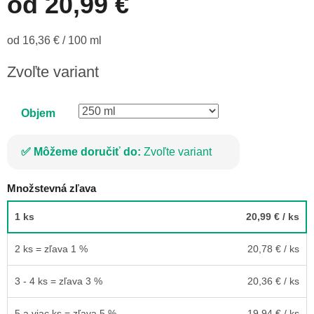
od
20,99 €
Jednotková
od 16,36 € / 100 ml
cena:
Zvoľte variant
Objem
Môžeme doručiť do:
Zvoľte variant
Množstevná zľava
1 ks
20,99 €
/ ks
2 ks = zľava 1 %
20,78 €
/ ks
3 - 4 ks = zľava 3 %
20,36 €
/ ks
5 a viac ks = zľava 5 %
19,94 €
/ ks