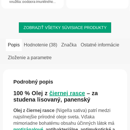
a žlčníkom. Pestrec...
využitia: podpora imunitného...
ZOBRAZIŤ VŠETKY SÚVISIACE PRODUKTY
Popis
Hodnotenie (38)
Značka
Ostatné informácie
Zloženie a parametre
Podrobný popis
100 % Olej z
čiernej rasce
– za
studena lisovaný, panenský
Olej z čiernej rasce
(Nigella sativa) patrí medzi
najsilnejšie prírodné oleje sveta. Vďaka
mimoriadne bohatému obsahu účinných látok má
protizápalové
, antibakteriálne, antimykotické a