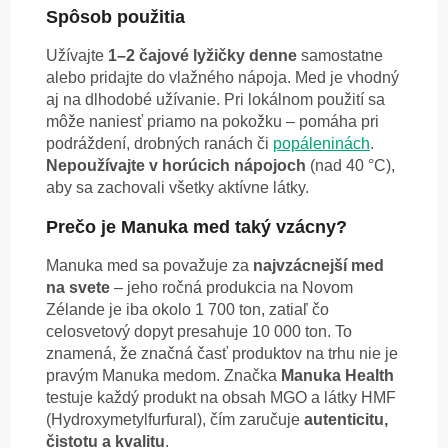
Spôsob použitia
Užívajte
1–2 čajové lyžičky denne
samostatne
alebo pridajte do vlažného nápoja. Med je vhodný
aj na dlhodobé užívanie. Pri lokálnom použití sa
môže naniesť priamo na pokožku – pomáha pri
podráždení, drobných ranách či
popáleninách
.
Nepoužívajte v horúcich nápojoch
(nad 40 °C),
aby sa zachovali všetky aktívne látky.
Prečo je Manuka med taký vzácny?
Manuka med sa považuje za
najvzácnejší med
na svete
– jeho ročná produkcia na Novom
Zélande je iba okolo 1 700 ton, zatiaľ čo
celosvetový dopyt presahuje 10 000 ton. To
znamená, že značná časť produktov na trhu nie je
pravým Manuka medom. Značka
Manuka Health
testuje každý produkt na obsah MGO a látky HMF
(Hydroxymetylfurfural), čím zaručuje
autenticitu,
čistotu a kvalitu
.