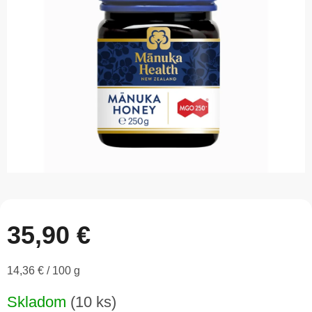
5
hviezdičiek.
35,90 €
Jednotková
14,36 € / 100 g
cena:
Skladom
(10 ks)