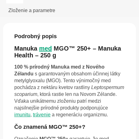
Zloženie a parametre
Podrobný popis
Manuka
med
MGO™ 250+ – Manuka
Health – 250 g
100 % prírodný Manuka med z Nového
Zélandu
s garantovaným obsahom účinnej látky
metylglyoxalu (MGO). Tento výnimočný med
pochádza z nektáru kvetov rastliny
Leptospermum
scoparium
, ktorá rastie len na Novom Zélande.
Vďaka unikátnemu zloženiu patrí medzi
najsilnejšie prírodné produkty podporujúce
imunitu
,
trávenie
a regeneráciu organizmu.
Čo znamená MGO™ 250+?
Označenie
MGO™ 250+
garantuje, že med