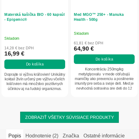
Materská kašička BIO - 60 kapsúl
Med MGO™ 250+ - Manuka
- Epigemic®
Health - 500g
Skladom
Priemerné
Skladom
hodnotenie
61,81 € bez DPH
produktu
64,90 €
14,28 € bez DPH
16,99 €
je
Do košíka
5,0
Do košíka
z
Koncentráciu 250mg/kg
5
metylglyoxalu v mede obľubujú
Doprajte si výživu kráľovien! Unikátny
mamičky ako prevenciu a posilnenie
koktail živín určený pre výživu včelích
hviezdičiek.
imunity pre seba a svoje deti. Med je
kráľovien má množstvo pozitívnych
nevhodná potravina pre deti do 12
účinkov aj na ľudský organizmus.
mesiacov....
ZOBRAZIŤ VŠETKY SÚVISIACE PRODUKTY
Popis
Hodnotenie (2)
Značka
Ostatné informácie