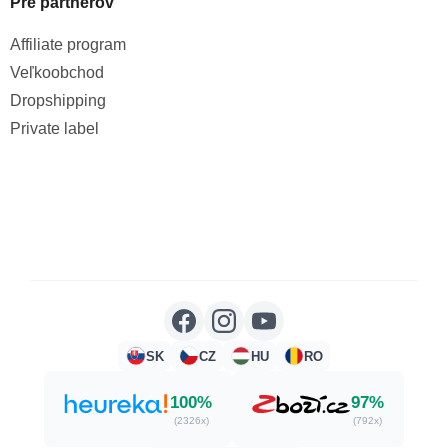
Pre partnerov
Affiliate program
Veľkoobchod
Dropshipping
Private label
SK
CZ
HU
RO
100%
97%
(2326x)
(792x)