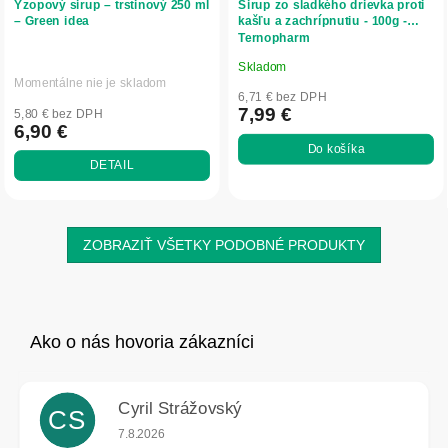
Yzopový sirup – trstinový 250 ml
Sirup zo sladkého drievka proti
– Green idea
kašľu a zachrípnutiu - 100g -
Ternopharm
Skladom
Priemerné
Momentálne nie je skladom
hodnotenie
6,71 € bez DPH
produktu
7,99 €
5,80 € bez DPH
6,90 €
je
Do košíka
5,0
DETAIL
z
5
hviezdičiek.
ZOBRAZIŤ VŠETKY PODOBNÉ PRODUKTY
Cyril Strážovský
CS
Hodnotenie obchodu je 5 z 5 hviezdičiek.
7.8.2026