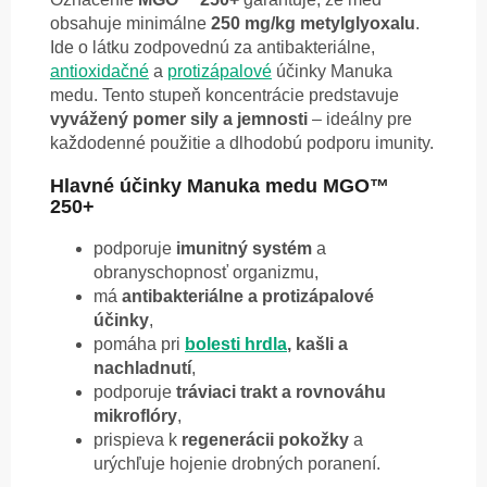
obsahuje minimálne
250 mg/kg metylglyoxalu
.
Ide o látku zodpovednú za antibakteriálne,
antioxidačné
a
protizápalové
účinky Manuka
medu. Tento stupeň koncentrácie predstavuje
vyvážený pomer sily a jemnosti
– ideálny pre
každodenné použitie a dlhodobú podporu imunity.
Hlavné účinky Manuka medu MGO™
250+
podporuje
imunitný systém
a
obranyschopnosť organizmu,
má
antibakteriálne a protizápalové
účinky
,
pomáha pri
bolesti hrdla
, kašli a
nachladnutí
,
podporuje
tráviaci trakt a rovnováhu
mikroflóry
,
prispieva k
regenerácii pokožky
a
urýchľuje hojenie drobných poranení.