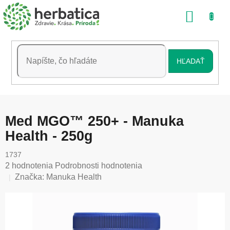
Prejsť
NÁKU
na
obsah
KOŠÍK
HĽADAŤ
Med MGO™ 250+ - Manuka
Health - 250g
1737
Priemerné
2 hodnotenia
Podrobnosti hodnotenia
hodnotenie
Značka:
Manuka Health
produktu
je
5,0
z