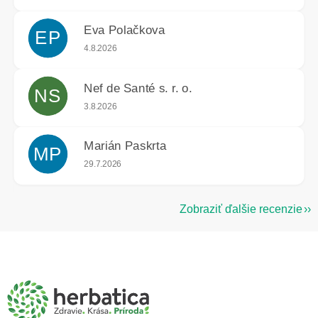
Eva Polačkova
EP
Hodnotenie obchodu je 5 z 5 hviezdičiek.
4.8.2026
Nef de Santé s. r. o.
NS
Hodnotenie obchodu je 5 z 5 hviezdičiek.
3.8.2026
Marián Paskrta
MP
Hodnotenie obchodu je 5 z 5 hviezdičiek.
29.7.2026
Zobraziť ďalšie recenzie
Z
á
p
ä
t
i