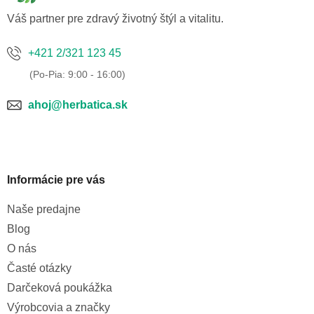
e
Váš partner pre zdravý životný štýl a vitalitu.
+421 2/321 123 45
ahoj@herbatica.sk
Informácie pre vás
Naše predajne
Blog
O nás
Časté otázky
Darčeková poukážka
Výrobcovia a značky