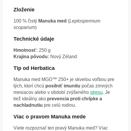
Zloženie
100 % čistý
Manuka med
(
Leptospermum
scoparium
)
Technické údaje
Hmotnosť:
250 g
Krajina pôvodu:
Nový Zéland
Tip od Herbatica
Manuka med MGO™ 250+ je skvelou voľbou pre
tých, ktorí chcú
posilniť imunitu
počas zimných
mesiacov alebo v období zvýšeného
stresu
. Je
tiež ideálny ako
prevencia proti chrípke a
nachladnutiu
pre celú rodinu.
Viac o pravom Manuka mede
Viete rozpoznať ten pravý Manuka med? Viac