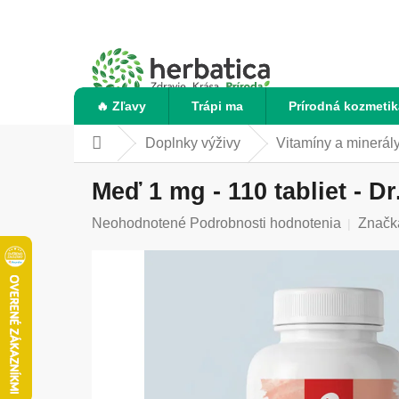
Prejsť
na
obsah
🔥 Zľavy
Trápi ma
Prírodná kozmetik
Doplnky výživy
Vitamíny a minerál
Domov
Meď 1 mg - 110 tabliet - D
Priemerné
Neohodnotené
Podrobnosti hodnotenia
Značk
hodnotenie
produktu
je
0,0
z
5
hviezdičiek.