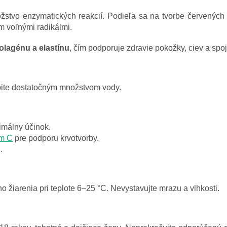
stvo enzymatických reakcií. Podieľa sa na tvorbe červených 
m voľnými radikálmi.
olagénu a elastínu
, čím podporuje zdravie pokožky, ciev a spoj
apite dostatočným množstvom vody.
imálny účinok.
om C
pre podporu krvotvorby.
.
 žiarenia pri teplote 6–25 °C. Nevystavujte mrazu a vlhkosti.