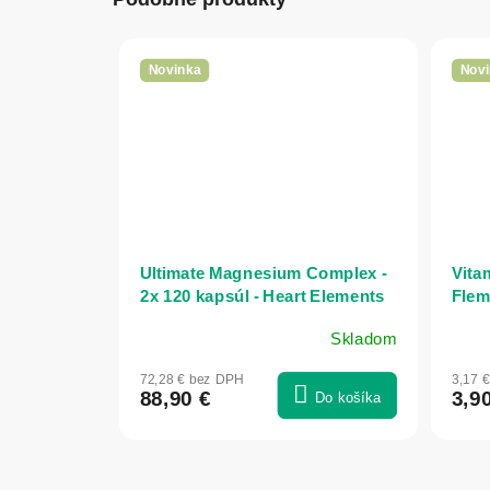
Novinka
Novi
Ultimate Magnesium Complex -
Vitam
2x 120 kapsúl - Heart Elements
Flem
Skladom
72,28 € bez DPH
3,17 
88,90 €
3,9
Do košíka