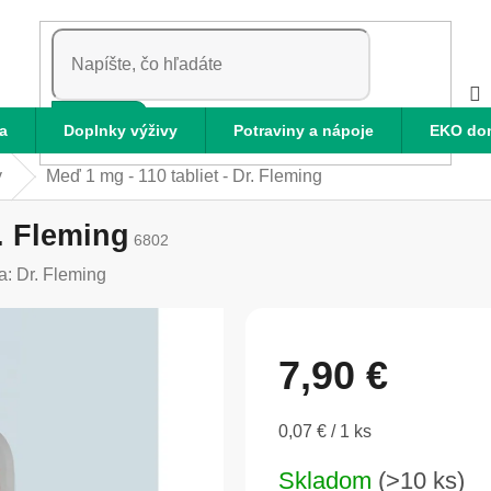
HĽADAŤ
a
Doplnky výživy
Potraviny a nápoje
EKO do
y
Meď 1 mg - 110 tabliet - Dr. Fleming
r. Fleming
6802
a:
Dr. Fleming
7,90 €
Jednotková
0,07 € / 1 ks
cena:
Skladom
(>10 ks)