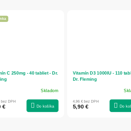
nka
ín C 250mg - 40 tabliet - Dr.
Vitamín D3 1000IU - 110 tabli
ing
Dr. Fleming
Skladom
Sk
€ bez DPH
4,96 € bez DPH
0 €
5,90 €
Do košíka
Do ko