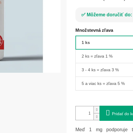
Môžeme doručiť do:
Množstevná zľava
1 ks
2 ks = zľava 1 %
3 - 4 ks = zľava 3 %
5 a viac ks = zľava 5 %
Pridať do k
Meď 1 mg podporuje tvo