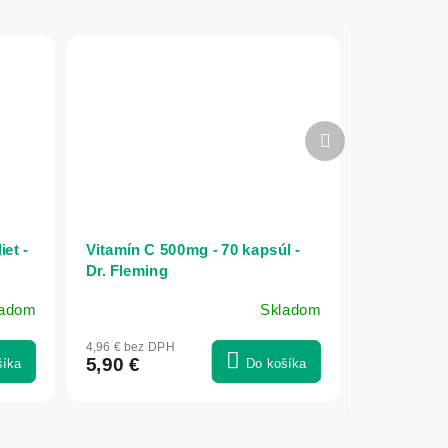
Ďalší
produkt
et -
Vitamín C 500mg - 70 kapsúl -
Dr. Fleming
ladom
Skladom
4,96 € bez DPH
5,90 €
šíka
Do košíka