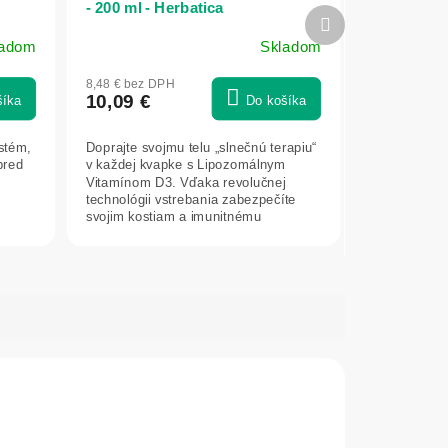
- 200 ml - Herbatica
Ďalší
produkt
ladom
Skladom
Priemerné
hodnotenie
8,48 € bez DPH
produktu
10,09 €
šíka
Do košíka
je
5,0
stém,
Doprajte svojmu telu „slnečnú terapiu“
z
pred
v každej kvapke s Lipozomálnym
5
é
Vitamínom D3. Vďaka revolučnej
hviezdičiek.
technológii vstrebania zabezpečíte
svojim kostiam a imunitnému
systému...