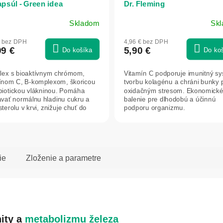
apsúl - Green idea
Dr. Fleming
Skladom
Sk
€ bez DPH
4,96 € bez DPH
09 €
5,90 €
Do košíka
Do ko
ex s bioaktívnym chrómom,
Vitamín C podporuje imunitný sy
ínom C, B-komplexom, škoricou
tvorbu kolagénu a chráni bunky 
biotickou vlákninou. Pomáha
oxidačným stresom. Ekonomick
avať normálnu hladinu cukru a
balenie pre dlhodobú a účinnú
terolu v krvi, znižuje chuť do
podporu organizmu.
.
ie
Zloženie a parametre
ity a
metabolizmu
železa