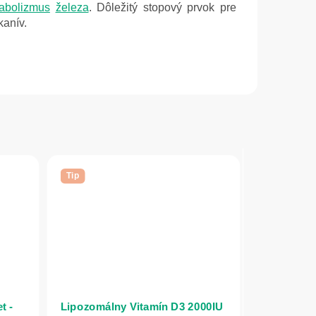
abolizmus
železa
. Dôležitý stopový prvok pre
kanív.
Tip
t -
Lipozomálny Vitamín D3 2000IU