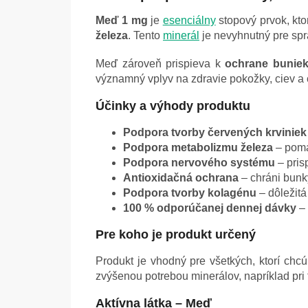
Meď 1 mg
je
esenciálny
stopový prvok, kto
železa
. Tento
minerál
je nevyhnutný pre spr
Meď zároveň prispieva k
ochrane bunie
významný vplyv na zdravie pokožky, ciev a
Účinky a výhody produktu
Podpora tvorby červených krviniek
Podpora metabolizmu železa
– pomá
Podpora nervového systému
– pris
Antioxidačná ochrana
– chráni bunk
Podpora tvorby kolagénu
– dôležitá
100 % odporúčanej dennej dávky
– 
Pre koho je produkt určený
Produkt je vhodný pre všetkých, ktorí chc
zvýšenou potrebou minerálov, napríklad pri 
Aktívna látka – Meď