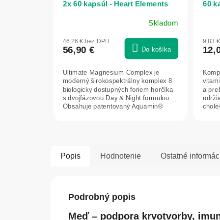
2x 60 kapsúl - Heart Elements
60 k
Skladom
46,26 € bez DPH
9,83 
56,90 €
12,
Do košíka
Ultimate Magnesium Complex je
Kompl
moderný širokospektrálny komplex 8
vitam
biologicky dostupných foriem horčíka
a pre
s dvojfázovou Day & Night formulou.
udrži
Obsahuje patentovaný Aquamin®
choles
Mg,...
jedla..
Popis
Hodnotenie
Ostatné informác
Podrobný popis
Meď – podpora krvotvorby, imun