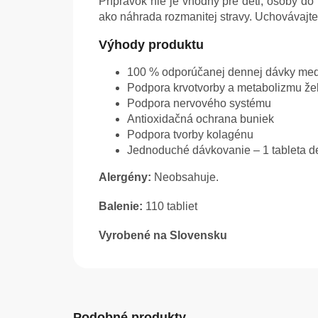
Prípravok nie je vhodný pre deti, osoby d
ako náhrada rozmanitej stravy. Uchovávajt
Výhody produktu
100 % odporúčanej dennej dávky med
Podpora krvotvorby a metabolizmu že
Podpora nervového systému
Antioxidačná ochrana buniek
Podpora tvorby kolagénu
Jednoduché dávkovanie – 1 tableta 
Alergény:
Neobsahuje.
Balenie:
110 tabliet
Vyrobené na Slovensku
Podobné produkty