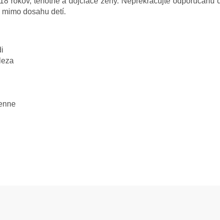
o 18 rokov, tehotné a dojčiace ženy. Neprekračujte odporúčanú
e mimo dosahu detí.
i
leza
denne