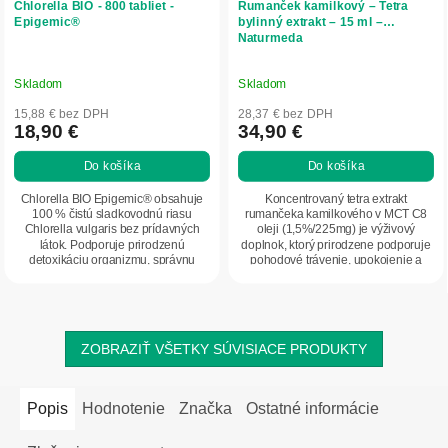
Chlorella BIO - 800 tabliet -
Rumanček kamilkový – Tetra
Epigemic®
bylinný extrakt – 15 ml –
Naturmeda
Skladom
Skladom
15,88 € bez DPH
28,37 € bez DPH
18,90 €
34,90 €
Do košíka
Do košíka
Chlorella BIO Epigemic® obsahuje
Koncentrovaný tetra extrakt
100 % čistú sladkovodnú riasu
rumančeka kamilkového v MCT C8
Chlorella vulgaris bez prídavných
oleji (1,5%/225mg) je výživový
látok. Podporuje prirodzenú
doplnok, ktorý prirodzene podporuje
detoxikáciu organizmu, správnu
pohodové trávenie, upokojenie a
funkciu pečene, čriev...
celkovú...
ZOBRAZIŤ VŠETKY SÚVISIACE PRODUKTY
Popis
Hodnotenie
Značka
Ostatné informácie