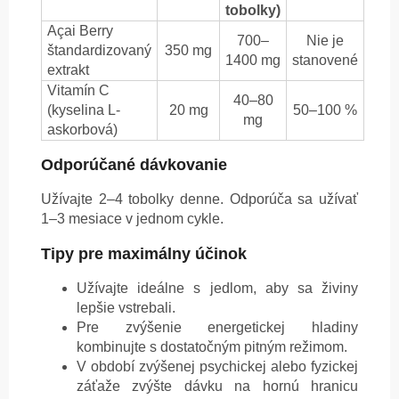
tobolky)
Açai Berry
700–
Nie je
štandardizovaný
350 mg
1400 mg
stanovené
extrakt
Vitamín C
40–80
(kyselina L-
20 mg
50–100 %
mg
askorbová)
Odporúčané dávkovanie
Užívajte 2–4 tobolky denne. Odporúča sa užívať
1–3 mesiace v jednom cykle.
Tipy pre maximálny účinok
Užívajte ideálne s jedlom, aby sa živiny
lepšie vstrebali.
Pre zvýšenie energetickej hladiny
kombinujte s dostatočným pitným režimom.
V období zvýšenej psychickej alebo fyzickej
záťaže zvýšte dávku na hornú hranicu