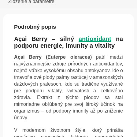
Zloženie a parametre
Podrobný popis
Açai Berry – silný
antioxidant
na
podporu energie, imunity a vitality
Açai Berry (Euterpe oleracea)
patrí medzi
najvýznamnejšie zdroje prírodných antioxidantov,
najmä vďaka vysokému obsahu antokyanov. Ide o
tmavofialové plody palmy rastúcej v amazonských
dažďových pralesoch, kde sú tradične využívané
pre podporu vitality, vytrvalosti a celkového
zdravia. Extrakt z týchto plodov sa stal
mimoriadne obľúbený pre svoj široký účinok na
organizmus – od podpory imunity až po zníženie
únavy.
V modernom životnom štýle, ktorý prináša
množstvo stresových faktorov, nepravidelný