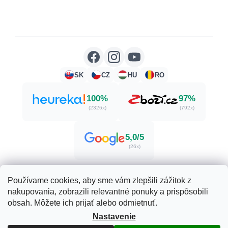
SK
CZ
HU
RO
100%
97%
(2326x)
(792x)
5,0/5
(26x)
Používame cookies, aby sme vám zlepšili zážitok z
nakupovania, zobrazili relevantné ponuky a prispôsobili
Vytvoril Shoptet
obsah. Môžete ich prijať alebo odmietnuť.
Nastavenie
Copyright 2026
Herbatica.sk
. Všetky práva vyhradené.