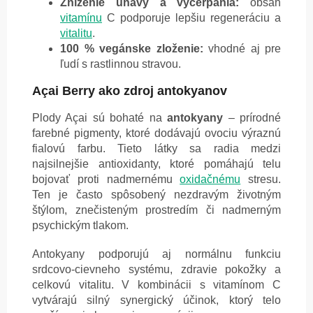
Zníženie únavy a vyčerpania:
obsah
vitamínu
C podporuje lepšiu regeneráciu a
vitalitu
.
100 % vegánske zloženie:
vhodné aj pre
ľudí s rastlinnou stravou.
Açai Berry ako zdroj antokyanov
Plody Açai sú bohaté na
antokyany
– prírodné
farebné pigmenty, ktoré dodávajú ovociu výraznú
fialovú farbu. Tieto látky sa radia medzi
najsilnejšie antioxidanty, ktoré pomáhajú telu
bojovať proti nadmernému
oxidačnému
stresu.
Ten je často spôsobený nezdravým životným
štýlom, znečisteným prostredím či nadmerným
psychickým tlakom.
Antokyany podporujú aj normálnu funkciu
srdcovo-cievneho systému, zdravie pokožky a
celkovú vitalitu. V kombinácii s vitamínom C
vytvárajú silný synergický účinok, ktorý telo