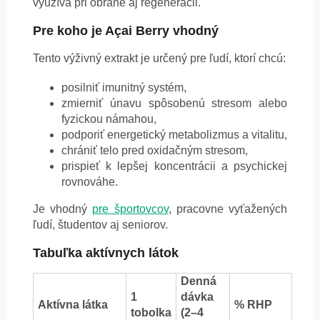
využíva pri obrane aj regenerácii.
Pre koho je Açai Berry vhodný
Tento výživný extrakt je určený pre ľudí, ktorí chcú:
posilniť imunitný systém,
zmierniť únavu spôsobenú stresom alebo
fyzickou námahou,
podporiť energetický metabolizmus a vitalitu,
chrániť telo pred oxidačným stresom,
prispieť k lepšej koncentrácii a psychickej
rovnováhe.
Je vhodný
pre športovcov
, pracovne vyťažených
ľudí, študentov aj seniorov.
Tabuľka aktívnych látok
Denná
1
dávka
Aktívna látka
% RHP
tobolka
(2–4