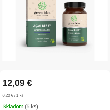
5
hviezdičiek.
12,09 €
Jednotková
0,20 € / 1 ks
cena:
Skladom
(5 ks)