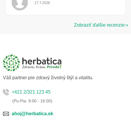
Hodnotenie obchodu je 5 z 5 hviezdičiek.
27.7.2026
Zobraziť ďalšie recenzie
Z
á
p
ä
t
i
e
Váš partner pre zdravý životný štýl a vitalitu.
+421 2/321 123 45
ahoj@herbatica.sk