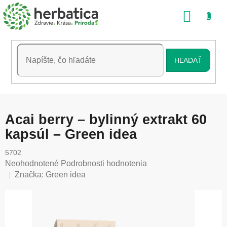
Prejsť
NÁKU
na
obsah
KOŠÍK
HĽADAŤ
Acai berry – bylinný extrakt 60
kapsúl – Green idea
5702
Priemerné
Neohodnotené
Podrobnosti hodnotenia
hodnotenie
Značka:
Green idea
produktu
je
0,0
z