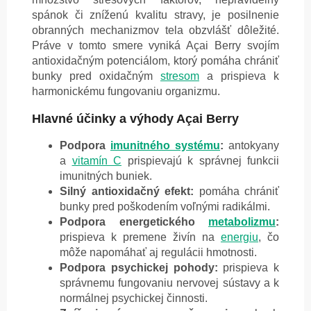
spánok či zníženú kvalitu stravy, je posilnenie
obranných mechanizmov tela obzvlášť dôležité.
Práve v tomto smere vyniká Açai Berry svojím
antioxidačným potenciálom, ktorý pomáha chrániť
bunky pred oxidačným
stresom
a prispieva k
harmonickému fungovaniu organizmu.
Hlavné účinky a výhody Açai Berry
Podpora
imunitného systému
:
antokyany
a
vitamín C
prispievajú k správnej funkcii
imunitných buniek.
Silný antioxidačný efekt:
pomáha chrániť
bunky pred poškodením voľnými radikálmi.
Podpora energetického
metabolizmu
:
prispieva k premene živín na
energiu
, čo
môže napomáhať aj regulácii hmotnosti.
Podpora psychickej pohody:
prispieva k
správnemu fungovaniu nervovej sústavy a k
normálnej psychickej činnosti.